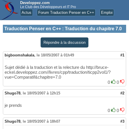
Developpez.com
Le Club des Développeurs et IT Pro
Actus
Forum Traduction Penser en C++
Emploi
Traduction Penser en C++
:
Traduction du chapitre 7.0
Répondre à la discussion
bigboomshakala
,
le 18/05/2007 à 01h49
#1
Sujet dédié à la traduction et la relecture du http://bruce-
eckel.developpez.com//livres/cpp/traduction/ticpp2vol1/?
vue=Comparatif&chapitre=7.0
0
0
Shugo78
,
le 18/05/2007 à 12h15
#2
je prends
0
0
Shugo78
,
le 18/05/2007 à 18h07
#3