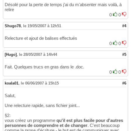
Désolé pour la perte de temps j'ai du m'absenter mais voilà, à
relire
0
0
Shugo78
,
le 19/05/2007 à 12h51
#4
Relecture et ajout de balises effectués
0
0
[Hugo]
,
le 28/05/2007 à 14h44
#5
Fait. Quelques trucs en gras dans le .doc.
0
0
koala01
,
le 06/06/2007 à 15h15
#6
Salut,
Une relecture rapide, sans fichier joint...
§2:
vous créez un programme
qu'il est plus facile pour d'autres
personnes de comprendre et de changer
. C'est beaucoup
comme la prose d'écriture - le but est de communiquer avec