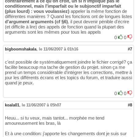
contrairement à ce qu'on croit, un si n'implique pas le
conditionnel, mais l'imparfait ou le subjonctif imparfait
(plus lourd) : vous voulassiez)
appeler la même fonction de
différentes manières ? Quand les fonctions ont de longues listes
d'argument arguments (cf §6)
, il peut devenir pénible d'écrire
(et difficile à lire) des appels de fonction quand la plupart des
arguments sont les mêmes pour tous les appels
0
0
bigboomshakala
,
le 11/06/2007 à 01h16
#7
c'est possible de systématiquement joindre le fichier corrigé? ça
facilite beaucoup ma tache de gestion du projet. sinon ça me
prend un temps considérable d'intégrer les corrections, mettre à
jour les différents écrans et les topics du forum, et traduire aussi
quand je peux.
0
0
koala01
,
le 11/06/2007 à 05h07
#8
Heuu... si tu veux, mais tantot... morphée me tend
amoureusement les bras, là
Et à une condition: j'apporte les changements dont je suis sur