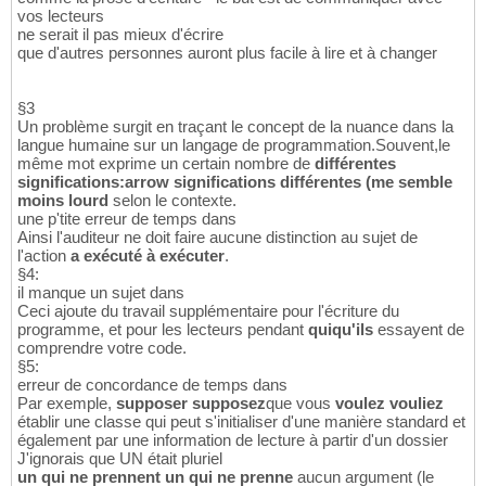
vos lecteurs
ne serait il pas mieux d'écrire
que d'autres personnes auront plus facile à lire et à changer
§3
Un problème surgit en traçant le concept de la nuance dans la
langue humaine sur un langage de programmation.Souvent,le
même mot exprime un certain nombre de
différentes
significations:arrow significations différentes (me semble
moins lourd
selon le contexte.
une p'tite erreur de temps dans
Ainsi l'auditeur ne doit faire aucune distinction au sujet de
l'action
a exécuté à exécuter
.
§4:
il manque un sujet dans
Ceci ajoute du travail supplémentaire pour l'écriture du
programme, et pour les lecteurs pendant
quiqu'ils
essayent de
comprendre votre code.
§5:
erreur de concordance de temps dans
Par exemple,
supposer supposez
que vous
voulez vouliez
établir une classe qui peut s'initialiser d'une manière standard et
également par une information de lecture à partir d'un dossier
J'ignorais que UN était pluriel
un qui ne prennent un qui ne prenne
aucun argument (le