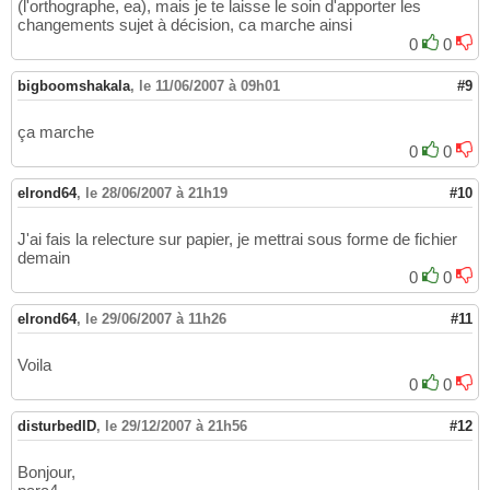
(l'orthographe, ea), mais je te laisse le soin d'apporter les
changements sujet à décision, ca marche ainsi
0
0
bigboomshakala
,
le 11/06/2007 à 09h01
#9
ça marche
0
0
elrond64
,
le 28/06/2007 à 21h19
#10
J'ai fais la relecture sur papier, je mettrai sous forme de fichier
demain
0
0
elrond64
,
le 29/06/2007 à 11h26
#11
Voila
0
0
disturbedID
,
le 29/12/2007 à 21h56
#12
Bonjour,