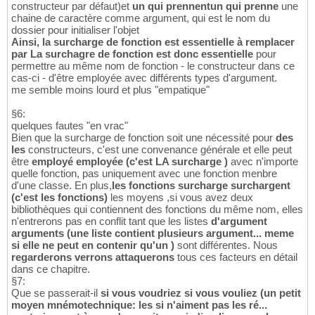
constructeur par défaut)et
un qui prennentun qui prenne
une
chaine de caractère comme argument, qui est le nom du
dossier pour initialiser l'objet
Ainsi, la surcharge de fonction est essentielle à remplacer
par La surchagre de fonction est donc essentielle
pour
permettre au même nom de fonction - le constructeur dans ce
cas-ci - d'être employée avec différents types d'argument.
me semble moins lourd et plus "empatique"
§6:
quelques fautes "en vrac"
Bien que la surcharge de fonction soit une nécessité pour
des
les
constructeurs, c'est une convenance générale et elle peut
être
employé employée (c'est LA surcharge )
avec n'importe
quelle fonction, pas uniquement avec une fonction menbre
d'une classe. En plus,
les fonctions surcharge surchargent
(c'est les fonctions)
les moyens ,si vous avez deux
bibliothèques qui contiennent des fonctions du même nom, elles
n'entrerons pas en conflit tant que les listes
d'argument
arguments (une liste contient plusieurs argument... meme
si elle ne peut en contenir qu'un )
sont différentes. Nous
regarderons verrons attaquerons
tous ces facteurs en détail
dans ce chapitre.
§7:
Que se passerait-il
si vous voudriez si vous vouliez (un petit
moyen mnémotechnique: les si n'aiment pas les ré...