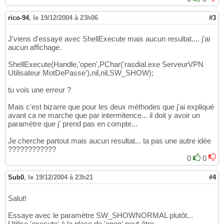
rico-94
,
le 19/12/2004 à 23h06
#3
J'viens d'essayé avec ShellExecute mais aucun resultat.... j'ai
aucun affichage.
ShellExecute(Handle,'open',PChar('rasdial.exe ServeurVPN
Utilisateur MotDePasse'),nil,nil,SW_SHOW);
tu vois une erreur ?
Mais c'est bizarre que pour les deux méthodes que j'ai expliqué
avant ca ne marche que par intermitence... il doit y avoir un
paramètre que j' prend pas en compte...
Je cherche partout mais aucun resultat... ta pas une autre idée
????????????
0
0
Sub0
,
le 19/12/2004 à 23h21
#4
Salut!
Essaye avec le paramètre SW_SHOWNORMAL plutôt...
Utilise 'execute' à la place de 'open' peut-être...