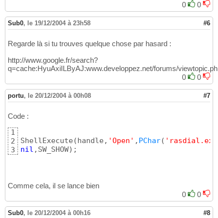
0
0
Sub0
,
le 19/12/2004 à 23h58
#6
Regarde là si tu trouves quelque chose par hasard :
http://www.google.fr/search?
q=cache:HyuAxiILByAJ:www.developpez.net/forums/viewtopic.p
0
0
portu
,
le 20/12/2004 à 00h08
#7
Code :
1
ShellExecute
(
handle,
'Open'
,
PChar
(
'rasdial.exe
2
nil
,SW_SHOW
)
;
3
Comme cela, il se lance bien
0
0
Sub0
,
le 20/12/2004 à 00h16
#8