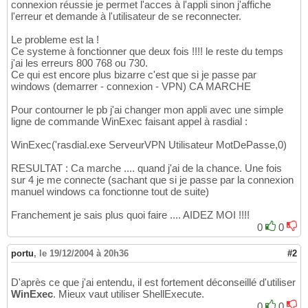
connexion réussie je permet l'acces à l'appli sinon j'affiche
l'erreur et demande à l'utilisateur de se reconnecter.
Le probleme est la !
Ce systeme à fonctionner que deux fois !!!! le reste du temps
j'ai les erreurs 800 768 ou 730.
Ce qui est encore plus bizarre c'est que si je passe par
windows (demarrer - connexion - VPN) CA MARCHE
Pour contourner le pb j'ai changer mon appli avec une simple
ligne de commande WinExec faisant appel à rasdial :
WinExec('rasdial.exe ServeurVPN Utilisateur MotDePasse,0)
RESULTAT : Ca marche .... quand j'ai de la chance. Une fois
sur 4 je me connecte (sachant que si je passe par la connexion
manuel windows ca fonctionne tout de suite)
Franchement je sais plus quoi faire .... AIDEZ MOI !!!!
0
0
portu
,
le 19/12/2004 à 20h36
#2
D'après ce que j'ai entendu, il est fortement déconseillé d'utiliser
WinExec
. Mieux vaut utiliser ShellExecute.
0
0