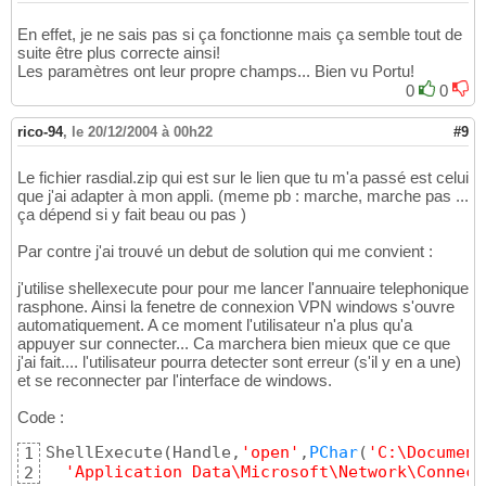
En effet, je ne sais pas si ça fonctionne mais ça semble tout de
suite être plus correcte ainsi!
Les paramètres ont leur propre champs... Bien vu Portu!
0
0
rico-94
,
le 20/12/2004 à 00h22
#9
Le fichier rasdial.zip qui est sur le lien que tu m'a passé est celui
que j'ai adapter à mon appli. (meme pb : marche, marche pas ...
ça dépend si y fait beau ou pas )
Par contre j'ai trouvé un debut de solution qui me convient :
j'utilise shellexecute pour pour me lancer l'annuaire telephonique
rasphone. Ainsi la fenetre de connexion VPN windows s'ouvre
automatiquement. A ce moment l'utilisateur n'a plus qu'a
appuyer sur connecter... Ca marchera bien mieux que ce que
j'ai fait.... l'utilisateur pourra detecter sont erreur (s'il y en a une)
et se reconnecter par l'interface de windows.
Code :
ShellExecute
(
Handle,
'open'
,
PChar
(
'C:\Document
1
'Application Data\Microsoft\Network\Connect
2