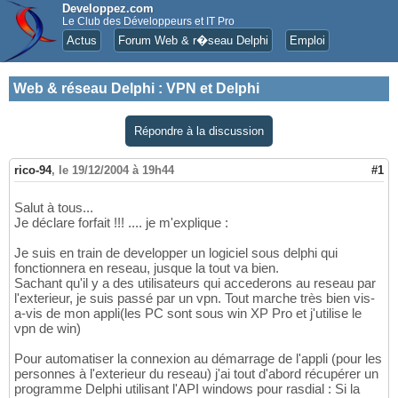
Developpez.com
Le Club des Développeurs et IT Pro
Actus
Forum Web & r�seau Delphi
Emploi
Web & réseau Delphi
:
VPN et Delphi
Répondre à la discussion
rico-94
,
le 19/12/2004 à 19h44
#1
Salut à tous...
Je déclare forfait !!! .... je m'explique :
Je suis en train de developper un logiciel sous delphi qui
fonctionnera en reseau, jusque la tout va bien.
Sachant qu'il y a des utilisateurs qui accederons au reseau par
l'exterieur, je suis passé par un vpn. Tout marche très bien vis-
a-vis de mon appli(les PC sont sous win XP Pro et j'utilise le
vpn de win)
Pour automatiser la connexion au démarrage de l'appli (pour les
personnes à l'exterieur du reseau) j'ai tout d'abord récupérer un
programme Delphi utilisant l'API windows pour rasdial : Si la