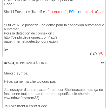
Code :
ShellExecute
(
Handle,
'execute'
,
PChar
(
'rasdial.ex
Si tu veux, je possède une démo pour la connexion automatique
à Internet.
Pour la détection de connexion :
http://delphi.developpez.com/faq/?
page=internet#detectionconnexion
à+
0
0
rico-94
,
le 19/12/2004 à 23h32
#5
Merci c sympa....
Hélas ça ne marche toujours pas
J'ai essayer d'autres paramètres pour Shellexecute mais ça ne
fonctionne toujours pas (meme en specifiant le chemin
c:\windows\system32)
Jsui vraiment à court d'idée