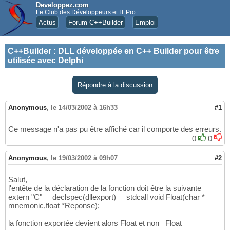
Developpez.com
Le Club des Développeurs et IT Pro
Actus
Forum C++Builder
Emploi
C++Builder
:
DLL développée en C++ Builder pour être
utilisée avec Delphi
Répondre à la discussion
Anonymous
,
le 14/03/2002 à 16h33
#1
Ce message n'a pas pu être affiché car il comporte des erreurs.
0
0
Anonymous
,
le 19/03/2002 à 09h07
#2
Salut,
l'entête de la déclaration de la fonction doit être la suivante
extern "C" __declspec(dllexport) __stdcall void Float(char *
mnemonic,float *Reponse);
la fonction exportée devient alors Float et non _Float