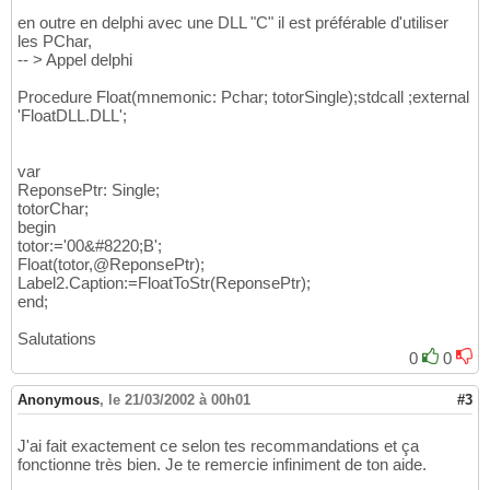
en outre en delphi avec une DLL "C" il est préférable d'utiliser
les PChar,
-- > Appel delphi
Procedure Float(mnemonic: Pchar; totorSingle);stdcall ;external
'FloatDLL.DLL';
var
ReponsePtr: Single;
totorChar;
begin
totor:='00&#8220;B';
Float(totor,@ReponsePtr);
Label2.Caption:=FloatToStr(ReponsePtr);
end;
Salutations
0
0
Anonymous
,
le 21/03/2002 à 00h01
#3
J'ai fait exactement ce selon tes recommandations et ça
fonctionne très bien. Je te remercie infiniment de ton aide.