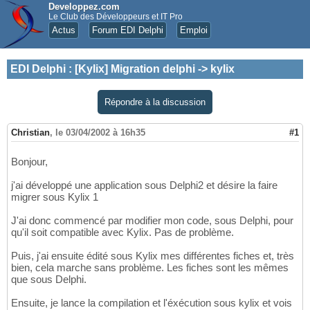
Developpez.com
Le Club des Développeurs et IT Pro
Actus
Forum EDI Delphi
Emploi
EDI Delphi
:
[Kylix] Migration delphi -> kylix
Répondre à la discussion
Christian
,
le 03/04/2002 à 16h35
#1
Bonjour,
j'ai développé une application sous Delphi2 et désire la faire
migrer sous Kylix 1
J'ai donc commencé par modifier mon code, sous Delphi, pour
qu'il soit compatible avec Kylix. Pas de problème.
Puis, j'ai ensuite édité sous Kylix mes différentes fiches et, très
bien, cela marche sans problème. Les fiches sont les mêmes
que sous Delphi.
Ensuite, je lance la compilation et l'éxécution sous kylix et vois