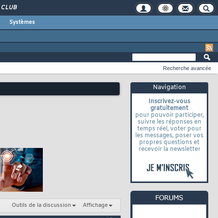
CLUB
Systèmes
Recherche avancée
Navigation
Inscrivez-vous
gratuitement
pour pouvoir participer,
suivre les réponses en
temps réel, voter pour
les messages, poser vos
propres questions et
recevoir la newsletter
Outils de la discussion
Affichage