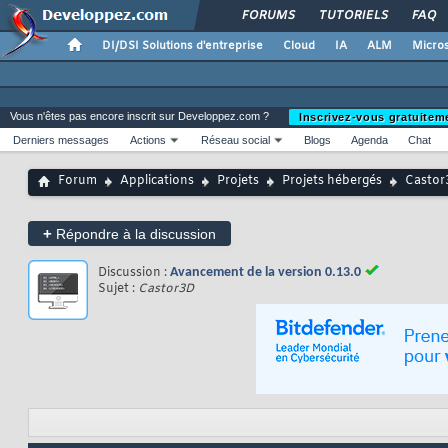
FORUMS
TUTORIELS
FAQ
DI/DSI Solutions d'entreprise
Cloud
IA
ALM
Micros
Vous n'êtes pas encore inscrit sur Developpez.com ?
Inscrivez-vous gratuitem
Derniers messages
Actions
Réseau social
Blogs
Agenda
Chat
Forum
Applications
Projets
Projets hébergés
Castor
+
Répondre à la discussion
Discussion :
Avancement de la version 0.13.0
Sujet :
Castor3D