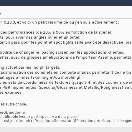
0
n 0.13.0, et voici un petit résumé de où j'en suis actuellement :
 des performances (de 20% à 90% en fonction de la scène).
ts, pour avoir des angles inner et un outer.
ncil pass pour les point et spot lights (elle avait été désactivée lors
bilité de changer le loading screen par les applications clientes.
eshes, avec de grosses améliorations de l'importeur Assimp, permett
 actuel par les morph targets.
transformation des sommets en compute shader, permettant de ne tran
illages animés (skinning et/ou morphing).
ples sets de coordonnées de textures (jusqu'à 4) et des couleurs de 
 PBR implémentés (Specular/Glossiness et Metallic/Roughness) en un 
es externes.
ez autre chose...
penGL moderne
.
 utilisable (venez participer, il y a de la place)!
l est joli (des fois) :
ProceduralGenerator
(Génération procédurale d'images,