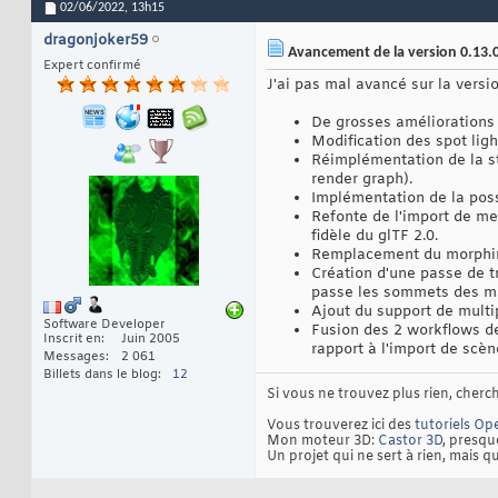
02/06/2022,
13h15
dragonjoker59
Avancement de la version 0.13.
Expert confirmé
J'ai pas mal avancé sur la versio
De grosses améliorations
Modification des spot ligh
Réimplémentation de la ste
render graph).
Implémentation de la possi
Refonte de l'import de m
fidèle du glTF 2.0.
Remplacement du morphing
Création d'une passe de 
passe les sommets des ma
Ajout du support de multi
Software Developer
Fusion des 2 workflows de
Inscrit en
Juin 2005
rapport à l'import de scèn
Messages
2 061
Billets dans le blog
12
Si vous ne trouvez plus rien, cherch
Vous trouverez ici des
tutoriels O
Mon moteur 3D:
Castor 3D
, presque
Un projet qui ne sert à rien, mais qu'i