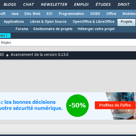
BLOGS
CHAT
NEWSLETTER
EMPLOI
ÉTUDES
DROIT
oft
Java
Dév. Web
EDI
Programmation
SGBD
Office
Mobiles
Applications
Libres & Open Source
OpenOffice & LibreOffice
Projets
Forums
Gestionnaire de projets
Héberger votre projet
ent !
Règles
3D
Avancement de la version 0.13.0