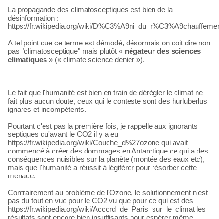
La propagande des climatosceptiques est bien de la
désinformation :
https://fr.wikipedia.org/wiki/D%C3%A9ni_du_r%C3%A9chauffemen
A tel point que ce terme est démodé, désormais on doit dire non
pas "climatosceptique" mais plutôt «
négateur des sciences
climatiques
» (« climate science denier »).
Le fait que l'humanité est bien en train de dérégler le climat ne
fait plus aucun doute, ceux qui le conteste sont des hurluberlus
ignares et incompétents.
Pourtant c'est pas la première fois, je rappelle aux ignorants
septiques qu'avant le CO2 il y a eu
https://fr.wikipedia.org/wiki/Couche_d%27ozone qui avait
commencé à créer des dommages en Antarctique ce qui a des
conséquences nuisibles sur la planète (montée des eaux etc),
mais que l'humanité a réussit à légiférer pour résorber cette
menace.
Contrairement au problème de l'Ozone, le solutionnement n'est
pas du tout en vue pour le CO2 vu que pour ce qui est des
https://fr.wikipedia.org/wiki/Accord_de_Paris_sur_le_climat les
résultats sont encore bien insuffisants pour espérer même