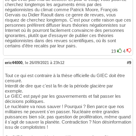
cherchez longtemps les arguments émis par des
négationnistes du climat comme Patrick Moore, François
Gervais ou Didier Raoult dans ce genre de revues, vous
risquez de cherchez longtemps. C'est pour cette raison que ces
personnes préfèrent diffuser leurs théories négationnistes sur
Internet où ils pourront facilement convaincre des personnes
ignorantes, plutôt que d'essayer de publier ces théories
négationnistes dans des revues scientifiques, où ils sont
certains d'être recalés par leur pairs.
19
4
eric44000
,
le 26/09/2021 à 23h12
#9
Tout ce qui est contraire à la thèse officielle du GIEC doit être
censuré.
Interdit de dire que c'est la fin de la période glacière par
exemple.
Le GIEC est payé par les gouvernements et fait passer les
décisions politiques.
Le nucléaire va nous sauver ! Pourquoi ? Ben parce que nos
militaires ne peuvent s'en passer. Nucléaire entre grandes
puissances bien sûr, pas question de prolifération, même quand
il s'agit de sauver la planète. Contradiction ? Non désinformation
issu de complotistes !