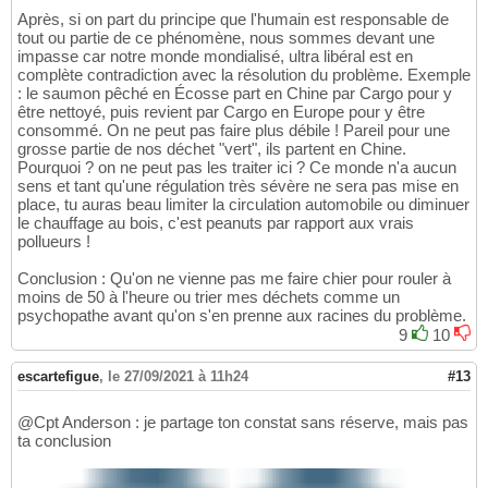
Après, si on part du principe que l'humain est responsable de
tout ou partie de ce phénomène, nous sommes devant une
impasse car notre monde mondialisé, ultra libéral est en
complète contradiction avec la résolution du problème. Exemple
: le saumon pêché en Écosse part en Chine par Cargo pour y
être nettoyé, puis revient par Cargo en Europe pour y être
consommé. On ne peut pas faire plus débile ! Pareil pour une
grosse partie de nos déchet "vert", ils partent en Chine.
Pourquoi ? on ne peut pas les traiter ici ? Ce monde n'a aucun
sens et tant qu'une régulation très sévère ne sera pas mise en
place, tu auras beau limiter la circulation automobile ou diminuer
le chauffage au bois, c'est peanuts par rapport aux vrais
pollueurs !
Conclusion : Qu'on ne vienne pas me faire chier pour rouler à
moins de 50 à l'heure ou trier mes déchets comme un
psychopathe avant qu'on s'en prenne aux racines du problème.
9
10
escartefigue
,
le 27/09/2021 à 11h24
#13
@Cpt Anderson : je partage ton constat sans réserve, mais pas
ta conclusion