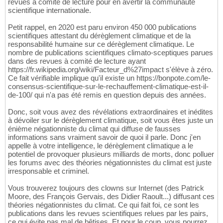
revues à comité de lecture pour en avertir la communauté
scientifique internationale.
Petit rappel, en 2020 est paru environ 450 000 publications
scientifiques attestant du dérèglement climatique et de la
responsabilité humaine sur ce dérèglement climatique. Le
nombre de publications scientifiques climato-sceptiques parues
dans des revues à comité de lecture ayant
https://fr.wikipedia.org/wiki/Facteur_d%27impact s'élève à zéro.
Ce fait vérifiable implique qu'il existe un https://bonpote.com/le-
consensus-scientifique-sur-le-rechauffement-climatique-est-il-
de-100/ qui n'a pas été remis en question depuis des années.
Donc, soit vous avez des révélations extraordinaires et inédites
à dévoiler sur le dérèglement climatique, soit vous êtes juste un
énième négationniste du climat qui diffuse de fausses
informations sans vraiment savoir de quoi il parle. Donc j'en
appelle à votre intelligence, le dérèglement climatique a le
potentiel de provoquer plusieurs milliards de morts, donc polluer
les forums avec des théories négationnistes du climat est juste
irresponsable et criminel.
Vous trouverez toujours des clowns sur Internet (des Patrick
Moore, des François Gervais, des Didier Raoult...) diffusant ces
théories négationnistes du climat. Ce qui fait foi, ce sont les
publications dans les revues scientifiques relues par les pairs,
ce qui évite pas mal de bêtises. Et pour le coup, vous pourrez