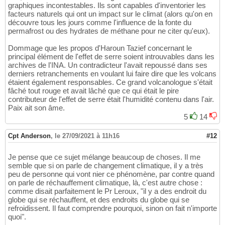
graphiques incontestables. Ils sont capables d'inventorier les
facteurs naturels qui ont un impact sur le climat (alors qu'on en
découvre tous les jours comme l'influence de la fonte du
permafrost ou des hydrates de méthane pour ne citer qu'eux).
Dommage que les propos d'Haroun Tazief concernant le
principal élément de l'effet de serre soient introuvables dans les
archives de l'INA. Un contradicteur l'avait repoussé dans ses
derniers retranchements en voulant lui faire dire que les volcans
étaient également responsables. Ce grand volcanologue s'était
fâché tout rouge et avait lâché que ce qui était le pire
contributeur de l'effet de serre était l'humidité contenu dans l'air.
Paix ait son âme.
5
14
Cpt Anderson
,
le 27/09/2021 à 11h16
#12
Je pense que ce sujet mélange beaucoup de choses. Il me
semble que si on parle de changement climatique, il y a très
peu de personne qui vont nier ce phénomène, par contre quand
on parle de réchauffement climatique, là, c'est autre chose :
comme disait parfaitement le Pr Leroux, "il y a des endroit du
globe qui se réchauffent, et des endroits du globe qui se
refroidissent. Il faut comprendre pourquoi, sinon on fait n'importe
quoi".