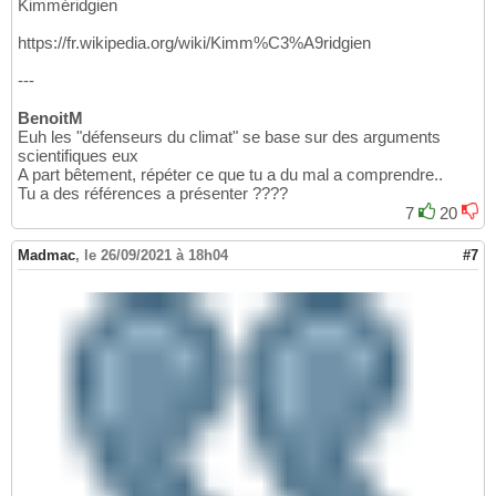
Kimméridgien
https://fr.wikipedia.org/wiki/Kimm%C3%A9ridgien
---
BenoitM
Euh les "défenseurs du climat" se base sur des arguments
scientifiques eux
A part bêtement, répéter ce que tu a du mal a comprendre..
Tu a des références a présenter ????
7
20
Madmac
,
le 26/09/2021 à 18h04
#7