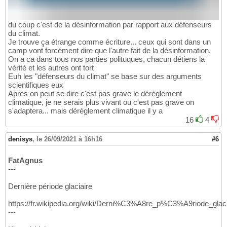
du coup c'est de la désinformation par rapport aux défenseurs
du climat.
Je trouve ça étrange comme écriture... ceux qui sont dans un
camp vont forcément dire que l'autre fait de la désinformation.
On a ca dans tous nos parties polituques, chacun détiens la
vérité et les autres ont tort
Euh les "défenseurs du climat" se base sur des arguments
scientifiques eux
Après on peut se dire c'est pas grave le dérèglement
climatique, je ne serais plus vivant ou c'est pas grave on
s'adaptera... mais dérèglement climatique il y a
16
4
denisys
,
le 26/09/2021 à 16h16
#6
FatAgnus
---
Dernière période glaciaire
https://fr.wikipedia.org/wiki/Derni%C3%A8re_p%C3%A9riode_glaci
---