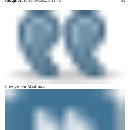
FatAgnus
,
le 26/09/2021 à 19h47
#8
Envoyé par
Madmac