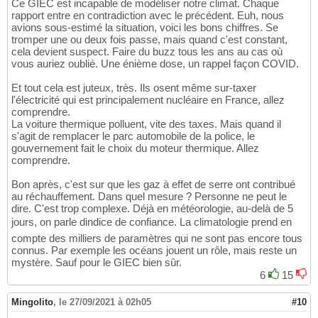
Ce GIEC est incapable de modéliser notre climat. Chaque
rapport entre en contradiction avec le précédent. Euh, nous
avions sous-estimé la situation, voici les bons chiffres. Se
tromper une ou deux fois passe, mais quand c'est constant,
cela devient suspect. Faire du buzz tous les ans au cas où
vous auriez oublié. Une énième dose, un rappel façon COVID.
Et tout cela est juteux, très. Ils osent même sur-taxer
l'électricité qui est principalement nucléaire en France, allez
comprendre.
La voiture thermique polluent, vite des taxes. Mais quand il
s'agit de remplacer le parc automobile de la police, le
gouvernement fait le choix du moteur thermique. Allez
comprendre.
Bon après, c'est sur que les gaz à effet de serre ont contribué
au réchauffement. Dans quel mesure ? Personne ne peut le
dire. C'est trop complexe. Déjà en météorologie, au-delà de 5
jours, on parle dindice de confiance. La climatologie prend en
compte des milliers de paramètres qui ne sont pas encore tous
connus. Par exemple les océans jouent un rôle, mais reste un
mystère. Sauf pour le GIEC bien sûr.
6
15
Mingolito
,
le 27/09/2021 à 02h05
#10