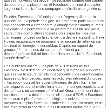
fausses nouvelles qui peuvent se répandre comme une traînée
de poudre sur la plateforme. Et Facebook continue d'accepter
l'argent de la publicité des compagnies pétrolières et gazières.
En effet, Facebook a été critiqué pour l'argent qu'il tire de la
publicité pour le pétrole et le gaz. « L'entreprise parle souvent de
son engagement à lutter contre le changement climatique, mais
elle continue à permettre que sa plateforme soit utilisée par le
secteur des combustibles fossiles pour saper les mesures
climatiques fondées sur la science », a déclaré aujourd'hui Faye
Holder, responsable de programme au groupe de réflexion sur
le climat et l'énergie InfluenceMap. D'après un rapport du
groupe, 25 entreprises du secteur pétrolier et gazier ont
dépensé près de 9,6 millions de dollars en publicités Facebook
l'année dernière.
Ces publicités ont été vues plus de 431 millions de fois.
Facebook s'est défendu en déclarant qu'il rejette les publicités
que ses vérificateurs de faits indépendants considèrent comme
fausses ou trompeuses, mais les activistes refusent d'y croire.
« Facebook connaît les super-diffuseurs de désinformation
climatique et devrait mettre fin à leurs mensonges répétitifs », a
déclaré dans un communiqué Michael Khoo, coprésident de la
coalition contre la désinformation climatique d'FOE. « Facebook
et les autres plateformes technologiques doivent prendre des
mesures bien plus fortes pour limiter les super-diffuseurs, et ne
pas faire peser la charge sur les utilisateurs ordinaires », a-t-il