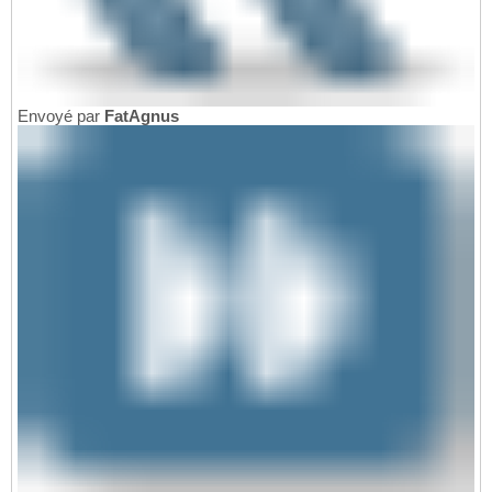
Envoyé par
FatAgnus