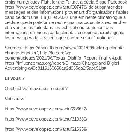
droits numériques Fight for the Future, a déclaré que Facebook
https://www.developpez.com/actu/307478/ de supprimer des
messages et des informations provenant d'organisations fiables
dans ce domaine. En juillet 2020, une éminente climatologue a
déclaré que la plateforme restreignait sa capacité à rechercher
et à vérifier les faits dans les publications contenant des
informations erronées sur le climat. L'entreprise aurait signalé
les messages de la scientifique comme étant "politiques".
Sources : https://about.fb.com/news/2021/09/tackling-climate-
change-together/, http://foe.org/wp-
content/uploads/2021/08/Texas_Disinfo_Report_final_v4.pdf,
https://influencemap.org/report/Climate-Change-and-Digital-
Advertising-a40c8116160668aa2d865da2f5abe91b#
Et vous ?
Quel est votre avis sur le sujet ?
Voir aussi
https://www.developpez.com/actu/236642/.
https://www.developpez.com/actu/310380/
https://www.developpez.com/actu/316358/