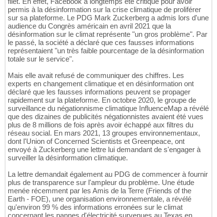
filet. En effet, Facebook a longtemps été critiqué pour avoir
permis à la désinformation sur la crise climatique de proliférer
sur sa plateforme. Le PDG Mark Zuckerberg a admis lors d'une
audience du Congrès américain en avril 2021 que la
désinformation sur le climat représente "un gros problème". Par
le passé, la société a déclaré que ces fausses informations
représentaient "un très faible pourcentage de la désinformation
totale sur le service".
Mais elle avait refusé de communiquer des chiffres. Les
experts en changement climatique et en désinformation ont
déclaré que les fausses informations peuvent se propager
rapidement sur la plateforme. En octobre 2020, le groupe de
surveillance du négationnisme climatique InfluenceMap a révélé
que des dizaines de publicités négationnistes avaient été vues
plus de 8 millions de fois après avoir échappé aux filtres du
réseau social. En mars 2021, 13 groupes environnementaux,
dont l'Union of Concerned Scientists et Greenpeace, ont
envoyé à Zuckerberg une lettre lui demandant de s'engager à
surveiller la désinformation climatique.
La lettre demandait également au PDG de commencer à fournir
plus de transparence sur l'ampleur du problème. Une étude
menée récemment par les Amis de la Terre (Friends of the
Earth - FOE), une organisation environnementale, a révélé
qu'environ 99 % des informations erronées sur le climat
concernant les pannes d'électricité survenues au Texas en