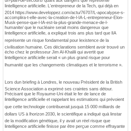
un-plan-de-secours/ quant aux dangers que représente
lintelligence artificielle. L'entrepreneur de la Tech, qui déjà en
2014 https://www.developpez.com/actu/76707/L-apocalypse-s-
accomplira-t-elle-avec-la-creation-de-l-IA-L-entrepreneur-Elon-
Musk-pense-que-l-IA-est-la-plus-grande-menace-de-l-
humanite/ que le nucléaire serait moins dangereux que
lintelligence artificielle, a expliqué trois ans plus tard que lIA
représente un risque fondamental pour lexistence de la
civilisation humaine. Ces déclarations semblent avoir trouvé un
écho chez le professeur Jim Al-Khalili qui avertit que
lintelligence artificielle serait « un plus grand risque pour
lhumanité que les changements climatiques et le terrorisme ».
Lors dun briefing à Londres, le nouveau Président de la British
Science Association a exprimé ses craintes sans détour.
Précisant que le Royaume-Uni était le fer de lance de
lintelligence artificielle et rappelant les estimations qui prévoient
que cette technologie contribuerait jusquà 15 000 milliards de
dollars US à lhorizon 2030, le scientifique a indiqué quà linstar
de la modification génétique, il y avait un réel risque que
lintelligence artificielle finisse par être perçue comme effrayante