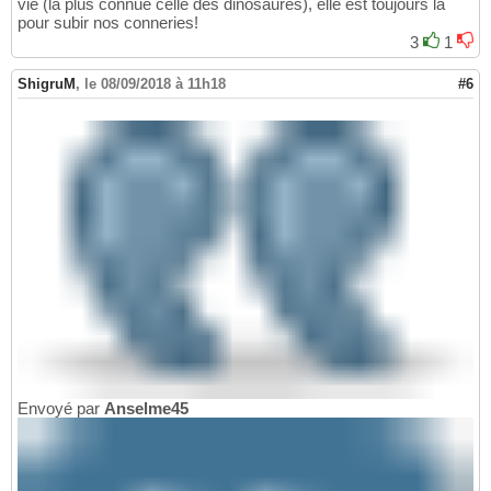
vie (la plus connue celle des dinosaures), elle est toujours là
pour subir nos conneries!
3
1
ShigruM
,
le 08/09/2018 à 11h18
#6
Envoyé par
Anselme45