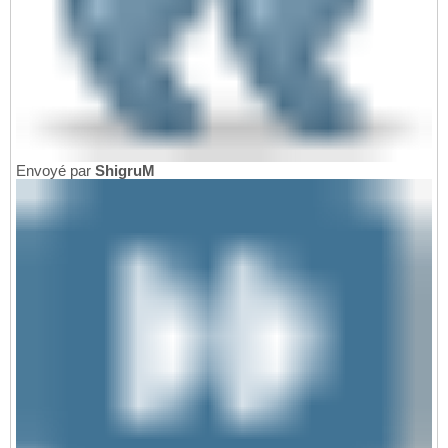
Envoyé par
ShigruM