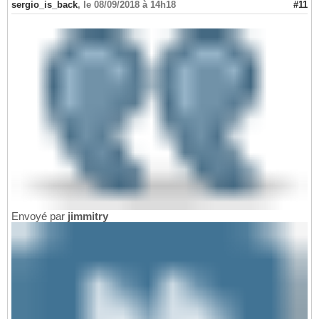
sergio_is_back
,
le 08/09/2018 à 14h18
#11
Envoyé par
jimmitry