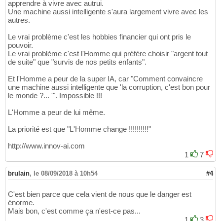
apprendre à vivre avec autrui.
Une machine aussi intelligente s'aura largement vivre avec les
autres.
Le vrai problème c'est les hobbies financier qui ont pris le
pouvoir.
Le vrai problème c'est l'Homme qui préfère choisir "argent tout
de suite" que "survis de nos petits enfants".
Et l'Homme a peur de la super IA, car "Comment convaincre
une machine aussi intelligente que 'la corruption, c'est bon pour
le monde ?... '". Impossible !!!
L'Homme a peur de lui même.
La priorité est que "L'Homme change !!!!!!!!!!"
http://www.innov-ai.com
1
7
brulain
,
le 08/09/2018 à 10h54
#4
C'est bien parce que cela vient de nous que le danger est
énorme.
Mais bon, c'est comme ça n'est-ce pas...
1
3