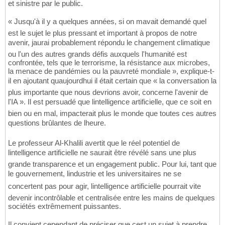
et sinistre par le public.
« Jusqu'à il y a quelques années, si on mavait demandé quel
est le sujet le plus pressant et important à propos de notre
avenir, jaurai probablement répondu le changement climatique
ou l'un des autres grands défis auxquels l'humanité est
confrontée, tels que le terrorisme, la résistance aux microbes,
la menace de pandémies ou la pauvreté mondiale », explique-t-
il en ajoutant quaujourdhui il était certain que « la conversation la
plus importante que nous devrions avoir, concerne l'avenir de
l'IA ». Il est persuadé que lintelligence artificielle, que ce soit en
bien ou en mal, impacterait plus le monde que toutes ces autres
questions brûlantes de lheure.
Le professeur Al-Khalili avertit que le réel potentiel de
lintelligence artificielle ne saurait être révélé sans une plus
grande transparence et un engagement public. Pour lui, tant que
le gouvernement, lindustrie et les universitaires ne se
concertent pas pour agir, lintelligence artificielle pourrait vite
devenir incontrôlable et centralisée entre les mains de quelques
sociétés extrêmement puissantes.
Il convient cependant de préciser que cest un sujet à prendre