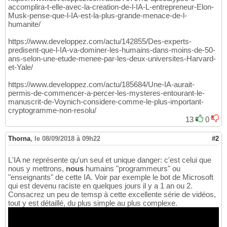
accomplira-t-elle-avec-la-creation-de-l-IA-L-entrepreneur-Elon-
Musk-pense-que-l-IA-est-la-plus-grande-menace-de-l-
humanite/
https://www.developpez.com/actu/142855/Des-experts-
predisent-que-l-IA-va-dominer-les-humains-dans-moins-de-50-
ans-selon-une-etude-menee-par-les-deux-universites-Harvard-
et-Yale/
https://www.developpez.com/actu/185684/Une-IA-aurait-
permis-de-commencer-a-percer-les-mysteres-entourant-le-
manuscrit-de-Voynich-considere-comme-le-plus-important-
cryptogramme-non-resolu/
13
0
Thorna
,
le 08/09/2018 à 09h22
#2
L'IA ne représente qu'un seul et unique danger: c'est celui que
nous y mettrons,
nous
humains "programmeurs" ou
"enseignants" de cette IA. Voir par exemple le bot de Microsoft
qui est devenu raciste en quelques jours il y a 1 an ou 2.
Consacrez un peu de temsp à cette excellente série de vidéos,
tout y est détaillé, du plus simple au plus complexe.