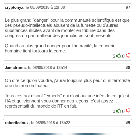
cryptonyx
,
le 08/09/2018 à 12h38
#7
Le plus grand "danger" pour la communauté scientifique est que
des pseudo-intellectuels abusent de la fumette ou d'autres
substances illicites avant de monter en tribune dans des
congrès ou par malheur des journalistes sont présents.
Quand au plus grand danger pour l'humanité, la connerie
humaine tient toujours la corde.
5
0
Jamatronic
,
le 08/09/2018 à 13h14
#8
On dire ce qu'on voudra, j'aurai toujours plus peur d'un terroriste
que de mon ordinateur.
Tous ces soi-disant "experts" qui n'ont aucune idée de ce qu'est
l'IA et qui viennent vous donner des leçons, c'est assez...
représentatif du monde de l'IT en fait.
0
0
robertledoux
,
le 08/09/2018 à 13h22
#9