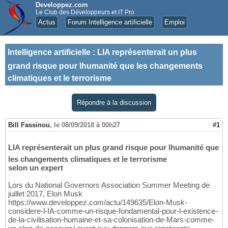
Developpez.com
Le Club des Développeurs et IT Pro
Actus
Forum Intelligence artificielle
Emploi
Intelligence artificielle
:
LIA représenterait un plus
grand risque pour lhumanité que les changements
climatiques et le terrorisme
Répondre à la discussion
Bill Fassinou
,
le 08/09/2018 à 00h27
#1
LIA représenterait un plus grand risque pour lhumanité que
les changements climatiques et le terrorisme
selon un expert
Lors du National Governors Association Summer Meeting de
juillet 2017, Elon Musk
https://www.developpez.com/actu/149635/Elon-Musk-
considere-l-IA-comme-un-risque-fondamental-pour-l-existence-
de-la-civilisation-humaine-et-sa-colonisation-de-Mars-comme-