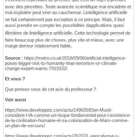
avec des pincettes. Toute avancée scientifique mal encadrée et
mal exploitée peut virer au cauchemar. Lintelligence artificielle
ne fait certainement pas exception à ce principe. Mais, il faut
aussi prendre en compte les possibilités dapplications quasi
illimitées de lintelligence artificielle. Cette technologie permet de
faire beaucoup plus de choses, plus vite et mieux, avec une
marge derreur relativement faible.
Source :
https://metro.co.uk/2018/09/06/artificial-intelligence-
poses-bigger-risk-to-humanity-than-terrorism-or-climate-
change-expert-warns-7919332/
Et vous ?
Que pensez-vous de cet avis du professeur ?
Voir aussi
https://www.developpez.com/actu/149635/Elon-Musk-
considere-l-IA-comme-un-risque-fondamental-pour-l-existence-
de-la-civilisation-humaine-et-sa-colonisation-de-Mars-comme-
un-plan-de-secours/
https://www.developpez.com/actu/76707/L-apocalypse-s-