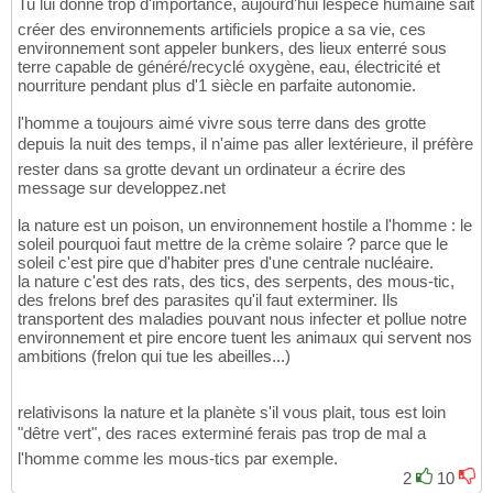
Tu lui donne trop d'importance, aujourd'hui lespèce humaine sait
créer des environnements artificiels propice a sa vie, ces
environnement sont appeler bunkers, des lieux enterré sous
terre capable de généré/recyclé oxygène, eau, électricité et
nourriture pendant plus d'1 siècle en parfaite autonomie.
l'homme a toujours aimé vivre sous terre dans des grotte
depuis la nuit des temps, il n'aime pas aller lextérieure, il préfère
rester dans sa grotte devant un ordinateur a écrire des
message sur developpez.net
la nature est un poison, un environnement hostile a l'homme : le
soleil pourquoi faut mettre de la crème solaire ? parce que le
soleil c'est pire que d'habiter pres d'une centrale nucléaire.
la nature c'est des rats, des tics, des serpents, des mous-tic,
des frelons bref des parasites qu'il faut exterminer. Ils
transportent des maladies pouvant nous infecter et pollue notre
environnement et pire encore tuent les animaux qui servent nos
ambitions (frelon qui tue les abeilles...)
relativisons la nature et la planète s'il vous plait, tous est loin
"dêtre vert", des races exterminé ferais pas trop de mal a
l'homme comme les mous-tics par exemple.
2
10