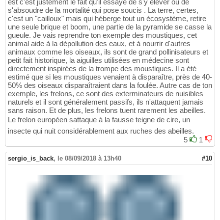
est c'est justement le fait qu'il essaye de s'y élever ou de
s'absoudre de la mortalité qui pose soucis . La terre, certes,
c'est un "cailloux" mais qui héberge tout un écosystème, retire
une seule brique et boom, une partie de la pyramide se casse la
gueule. Je vais reprendre ton exemple des moustiques, cet
animal aide à la dépollution des eaux, et à nourrir d'autres
animaux comme les oiseaux, ils sont de grand pollinisateurs et
petit fait historique, la aiguilles utilisées en médecine sont
directement inspirées de la trompe des moustiques. Il a été
estimé que si les moustiques venaient à disparaître, près de 40-
50% des oiseaux disparaîtraient dans la foulée. Autre cas de ton
exemple, les frelons, ce sont des exterminateurs de nuisibles
naturels et il sont généralement passifs, ils n'attaquent jamais
sans raison. Et de plus, les frelons tuent rarement les abeilles.
Le frelon européen sattaque à la fausse teigne de cire, un
insecte qui nuit considérablement aux ruches des abeilles.
5
1
sergio_is_back
,
le 08/09/2018 à 13h40
#10