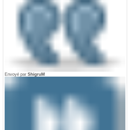
Envoyé par
ShigruM