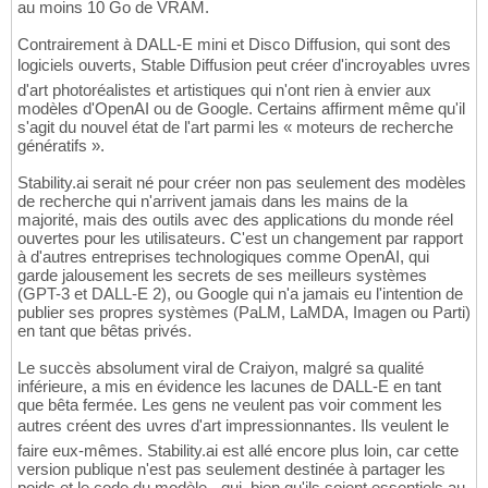
au moins 10 Go de VRAM.
Contrairement à DALL-E mini et Disco Diffusion, qui sont des
logiciels ouverts, Stable Diffusion peut créer d'incroyables uvres
d'art photoréalistes et artistiques qui n'ont rien à envier aux
modèles d'OpenAI ou de Google. Certains affirment même qu'il
s'agit du nouvel état de l'art parmi les « moteurs de recherche
génératifs ».
Stability.ai serait né pour créer non pas seulement des modèles
de recherche qui n'arrivent jamais dans les mains de la
majorité, mais des outils avec des applications du monde réel
ouvertes pour les utilisateurs. C'est un changement par rapport
à d'autres entreprises technologiques comme OpenAI, qui
garde jalousement les secrets de ses meilleurs systèmes
(GPT-3 et DALL-E 2), ou Google qui n'a jamais eu l'intention de
publier ses propres systèmes (PaLM, LaMDA, Imagen ou Parti)
en tant que bêtas privés.
Le succès absolument viral de Craiyon, malgré sa qualité
inférieure, a mis en évidence les lacunes de DALL-E en tant
que bêta fermée. Les gens ne veulent pas voir comment les
autres créent des uvres d'art impressionnantes. Ils veulent le
faire eux-mêmes. Stability.ai est allé encore plus loin, car cette
version publique n'est pas seulement destinée à partager les
poids et le code du modèle - qui, bien qu'ils soient essentiels au