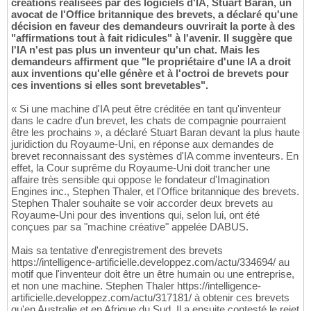
créations réalisées par des logiciels d'IA, Stuart Baran, un
avocat de l'Office britannique des brevets, a déclaré qu'une
décision en faveur des demandeurs ouvrirait la porte à des
"affirmations tout à fait ridicules" à l'avenir. Il suggère que
l'IA n'est pas plus un inventeur qu'un chat. Mais les
demandeurs affirment que "le propriétaire d'une IA a droit
aux inventions qu'elle génère et à l'octroi de brevets pour
ces inventions si elles sont brevetables".
« Si une machine d'IA peut être créditée en tant qu'inventeur
dans le cadre d'un brevet, les chats de compagnie pourraient
être les prochains », a déclaré Stuart Baran devant la plus haute
juridiction du Royaume-Uni, en réponse aux demandes de
brevet reconnaissant des systèmes d'IA comme inventeurs. En
effet, la Cour suprême du Royaume-Uni doit trancher une
affaire très sensible qui oppose le fondateur d'Imagination
Engines inc., Stephen Thaler, et l'Office britannique des brevets.
Stephen Thaler souhaite se voir accorder deux brevets au
Royaume-Uni pour des inventions qui, selon lui, ont été
conçues par sa "machine créative" appelée DABUS.
Mais sa tentative d'enregistrement des brevets
https://intelligence-artificielle.developpez.com/actu/334694/ au
motif que l'inventeur doit être un être humain ou une entreprise,
et non une machine. Stephen Thaler https://intelligence-
artificielle.developpez.com/actu/317181/ à obtenir ces brevets
qu'en Australie et en Afrique du Sud. Il a ensuite contesté le rejet