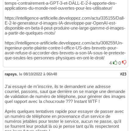
temps-contrairement-a-GPT-3-et-DALL-E-2-il-apporte-des-
applications-du-monde-reel-ouvertes-pour-les-utilisateur/
https://intelligence-artificielle.developpez.com/actu/335155/Dall-
E-2-le-generateur-d-images-IA-developpe-par-OpenAI-est-
disponible-en-beta-il-peut-produire-une-large-gamme-d-images-
a-partir-de-quelques-mots/
https://intelligence-artificielle.developpez.com/actu/308259/Un-
ingenieur-porte-plainte-contre-l-office-US-des-brevets-pour-
avoir-refuse-d-accorder-des-brevets-a-son-IA-sous-le-pretexte-
que-seules-les-personnes-physiques-en-ont-le-droit/
4
0
rapsys
,
le 08/10/2022 à 06h48
#23
J'ai essayé de m'inscrire, ils te demandent une adresse
courriel, passons, saut que derrière on se mange une demande
de validation de numéro de téléphone, pour générer des images
quel rapport avec la choucroute ??? Instant WTF !
Après quelques tentatives rapide pour essayer de passer avec
un numéro de téléphone en provenance d'un service de
numéros jetables pour tester le service, aucun ne passe, qu'il
se fourrent leur produit là où je pense tant qu'ils respecteront