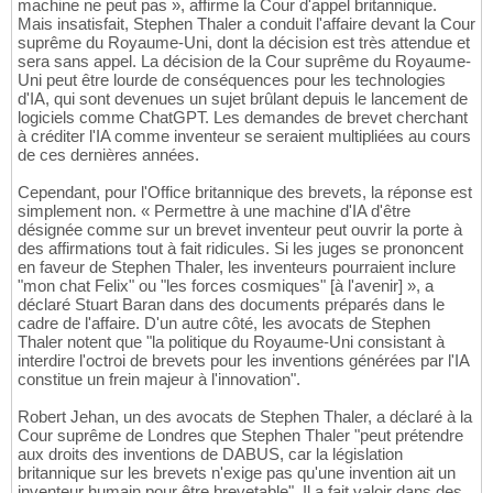
machine ne peut pas », affirme la Cour d'appel britannique.
Mais insatisfait, Stephen Thaler a conduit l'affaire devant la Cour
suprême du Royaume-Uni, dont la décision est très attendue et
sera sans appel. La décision de la Cour suprême du Royaume-
Uni peut être lourde de conséquences pour les technologies
d'IA, qui sont devenues un sujet brûlant depuis le lancement de
logiciels comme ChatGPT. Les demandes de brevet cherchant
à créditer l'IA comme inventeur se seraient multipliées au cours
de ces dernières années.
Cependant, pour l'Office britannique des brevets, la réponse est
simplement non. « Permettre à une machine d'IA d'être
désignée comme sur un brevet inventeur peut ouvrir la porte à
des affirmations tout à fait ridicules. Si les juges se prononcent
en faveur de Stephen Thaler, les inventeurs pourraient inclure
"mon chat Felix" ou "les forces cosmiques" [à l'avenir] », a
déclaré Stuart Baran dans des documents préparés dans le
cadre de l'affaire. D'un autre côté, les avocats de Stephen
Thaler notent que "la politique du Royaume-Uni consistant à
interdire l'octroi de brevets pour les inventions générées par l'IA
constitue un frein majeur à l'innovation".
Robert Jehan, un des avocats de Stephen Thaler, a déclaré à la
Cour suprême de Londres que Stephen Thaler "peut prétendre
aux droits des inventions de DABUS, car la législation
britannique sur les brevets n'exige pas qu'une invention ait un
inventeur humain pour être brevetable". Il a fait valoir dans des