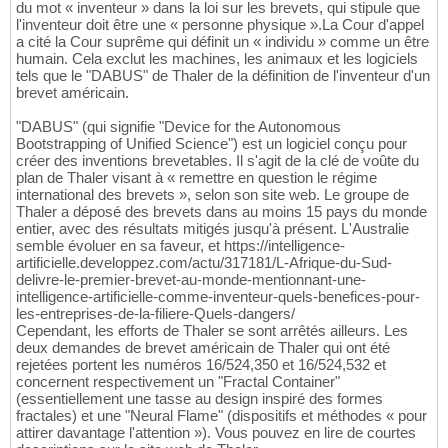
du mot « inventeur » dans la loi sur les brevets, qui stipule que
l'inventeur doit être une « personne physique ».La Cour d'appel
a cité la Cour suprême qui définit un « individu » comme un être
humain. Cela exclut les machines, les animaux et les logiciels
tels que le "DABUS" de Thaler de la définition de l'inventeur d'un
brevet américain.
"DABUS" (qui signifie "Device for the Autonomous
Bootstrapping of Unified Science") est un logiciel conçu pour
créer des inventions brevetables. Il s'agit de la clé de voûte du
plan de Thaler visant à « remettre en question le régime
international des brevets », selon son site web. Le groupe de
Thaler a déposé des brevets dans au moins 15 pays du monde
entier, avec des résultats mitigés jusqu'à présent. L'Australie
semble évoluer en sa faveur, et https://intelligence-
artificielle.developpez.com/actu/317181/L-Afrique-du-Sud-
delivre-le-premier-brevet-au-monde-mentionnant-une-
intelligence-artificielle-comme-inventeur-quels-benefices-pour-
les-entreprises-de-la-filiere-Quels-dangers/
Cependant, les efforts de Thaler se sont arrêtés ailleurs. Les
deux demandes de brevet américain de Thaler qui ont été
rejetées portent les numéros 16/524,350 et 16/524,532 et
concernent respectivement un "Fractal Container"
(essentiellement une tasse au design inspiré des formes
fractales) et une "Neural Flame" (dispositifs et méthodes « pour
attirer davantage l'attention »). Vous pouvez en lire de courtes