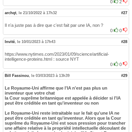
0
2
archqt
,
le 21/10/2022 à 17h32
#27
Il n'a juste pas à dire que c'est fait par une IA, non ?
0
0
Invité
,
le 10/01/2023 à 17h43
#28
https://www.nytimes.com/2023/01/09/science/artificial-
intelligence-proteins.html : source NYT
0
0
Bill Fassinou
,
le 03/03/2023 à 13h39
#29
Le Royaume-Uni affirme que l'IA n'est pas plus un
inventeur que votre chat
la Cour suprême britannique est appelée à décider si l'IA
peut être créditée en tant qu'inventeur ou non
Le Royaume-Uni reste intraitable sur le fait qu'une IA ne
peut être créditée en tant qu'inventeur. Alors que la Cour
suprême du Royaume-Uni est sous pression pour trancher
une affaire relative à la propriété intellectuelle découlant de