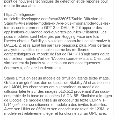
point de nouvelles techniques de détection et de réponse pour
mettre fin aux abus.
https://intelligence-
artificielle.developpez.com/actu/336067/Stable-Diffusion-de-
Stability-AI-serait-le-modele-d-IA-le-plus-important-de-tous-les-
temps-contrairement-a-GPT-3-et-DALL-E-2-il-apporte-des-
applications-du-monde-reel-ouvertes-pour-les-utilisateur/ Les
poids modèles sont hébergés par Hugging Face une fois
l'accès obtenu. Stability.ai voulaient construire une alternative à
DALL-E 2, et ils aurat fini par faire beaucoup plus. Pour certains
analystes, la diffusion stable incarne les meilleures
caractéristiques du monde de l'art de l'IA : « il s'agit sans doute
du meilleur modèle d'art de l'IA open source existant. C'est tout
simplement du jamais vu et cela aura des conséquences
énormes », déclare lun dentre eux.
Stable Diffusion est un modèle de diffusion latente texte-image.
Grâce à un généreux don de calcul de Stability AI et au soutien
de LAION, les chercheurs ont pu entraîner un modèle de
diffusion latente sur des images 512x512 provenant d'un sous-
ensemble de la base de données LAION-5B. Similaire à Imagen
de Google, ce modèle utilise un encodeur de texte CLIP ViT-
L/14 gelé pour conditionner le modèle à des invites textuelles.
Avec son UNet de 860M et son encodeur de texte de 123M, le
modèle est relativement léger et fonctionne sur un GPU avec