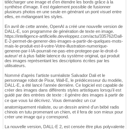
télécharger une image et d'en étendre les bords grâce à la
synthèse d'image. Il est également possible de fusionner
plusieurs photos en une seule en générant un pont visuel entre
elles, en mélangeant les styles.
En avril de cette année, OpenAI a créé une nouvelle version de
DALL-E, son programme de génération de texte en image.
https://intelligence-artificielle.developpez.com/actu/335762/Dall-
E-2-permet-de-generer-des-images-a-partir-de-quelques-mots-
mais-le-produit-est-il-votre-Votre-illustration-numerique-
generee-par-l-IA-pourrait-ne-pas-etre-protegee-par-le-droit-d-
auteur/ et à plus faible latence du système original, qui produit
des images représentant les descriptions écrites par les
utilisateurs.
Nommé d'après l'artiste surréaliste Salvador Dali et le
personnage robot de Pixar, Wall-E, le prédécesseur du modèle,
DALL-E, a été lancé l'année dernière. Ce logiciel est capable de
créer des images dans différents styles artistiques lorsqu'il est
guidé par des entrées de texte : il génère des images à partir de
ce que vous lui décrivez. Vous demandez un cur
anatomiquement réaliste, ou un dessin animé d'un bébé radis
chinois en tutu promenant un chien, et il fera de son mieux pour
créer une image qui y correspond.
La nouvelle version, DALL-E 2, est censée être plus polyvalente