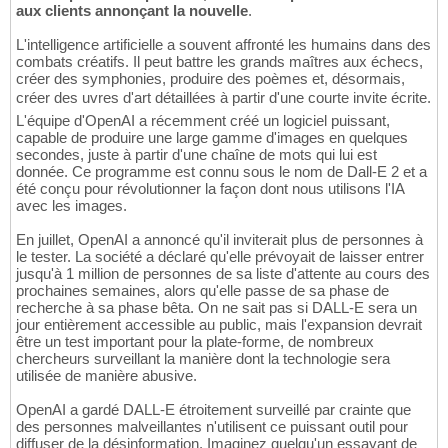
aux clients annonçant la nouvelle
.
L'intelligence artificielle a souvent affronté les humains dans des
combats créatifs. Il peut battre les grands maîtres aux échecs,
créer des symphonies, produire des poèmes et, désormais,
créer des uvres d'art détaillées à partir d'une courte invite écrite.
L'équipe d'OpenAI a récemment créé un logiciel puissant,
capable de produire une large gamme d'images en quelques
secondes, juste à partir d'une chaîne de mots qui lui est
donnée. Ce programme est connu sous le nom de Dall-E 2 et a
été conçu pour révolutionner la façon dont nous utilisons l'IA
avec les images.
En juillet, OpenAI a annoncé qu'il inviterait plus de personnes à
le tester. La société a déclaré qu'elle prévoyait de laisser entrer
jusqu'à 1 million de personnes de sa liste d'attente au cours des
prochaines semaines, alors qu'elle passe de sa phase de
recherche à sa phase bêta. On ne sait pas si DALL-E sera un
jour entièrement accessible au public, mais l'expansion devrait
être un test important pour la plate-forme, de nombreux
chercheurs surveillant la manière dont la technologie sera
utilisée de manière abusive.
OpenAI a gardé DALL-E étroitement surveillé par crainte que
des personnes malveillantes n'utilisent ce puissant outil pour
diffuser de la désinformation. Imaginez quelqu'un essayant de