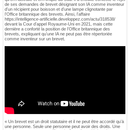
de ses demandes de brevet désignant son IA comme inventeur
d'un récipient pour boisson et d'une lampe clignotante par
l'Office britannique des brevets. Ainsi, l'affaire
https://intelligence-artificielle.developpez.com/actu/318538/
devant la Cour d'appel Royaume-Uni en 2021, mais cette
dernière a conforté la position de l'Office britannique des
brevets, expliquant qu'une IA ne peut pas être répertoriée
comme inventeur sur un brevet.
« Un brevet est un droit statutaire et il ne peut être accordé qu'à
une personne. Seule une personne peut avoir des droits. Une