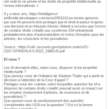
ont violé la vie privée et les droits de propriété intellectuelle au
niveau international. »
Il y a deux ans, https://intelligence-
artificielle.developpez.com/actu/290101/Les-textes-generes-
par-une-IA-peuvent-etre-proteges-par-le-droit-d-auteur-d-apres-
une-decision-d-un-tribunal-chinois/. Abbott a reconnu que l'octroi
de certains droits créatifs aux systèmes d'IA entraînerait
probablement plus d'automatisation et moins d'emplois pour les
artistes, les musiciens et les journalistes.
Source : https://cafc.uscourts.gov/opinions-orders/21-
2347.OPINION.8-5-2022_1988142.pdf
Et vous ?
Les IA devraient-elles, selon vous, disposer d'une propriété
intellectuelle ?
Que pensez-vous de l'initiative de Stephen Thaler qui a porté la
décision à l'attention de la Cour d'appel ?
Partagez-vous les craintes selon lesquelles autoriser les IA à
disposer de certains droits créatifs pourrait avoir un impact sur
les emplois (notamment d'artistes, de musiciens et de
journalistes) ?
Que pensez-vous du positionnement des autorités
compétentes des USA sur la question ? Est-ce la bonne
direction à prendre ?