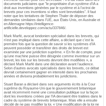
documents judiciaires que "le propriétaire d'un système d'IA a
droit aux inventions générées par le système et à l'octroi de
brevets pour ces inventions si elles sont brevetables". Il faut
noter que les tentatives de Stephen Thaler de déposer des
demandes similaires dans l'UE, aux États-Unis, en Australie et
en Allemagne https://intelligence-
artificielle.developpez.com/actu/337846/.
Mark Marfé, avocat londonien spécialisé dans les brevets, qui
n'est pas impliqué dans cette affaire, a déclaré que c'est la
première fois que la question de savoir si les systèmes d'IA
peuvent posséder et transférer des droits de brevet est
examinée par une juridiction suprême. « En fin de compte, pour
qu'une machine puisse être désignée comme inventeur sur un
brevet, les lois sur les brevets devront être modifiées », a
déclaré Mark Marfé dans une déclaration avant l'audience.
Selon d'autres avocats spécialisés dans les brevets, ce débat
devrait certainement gagner en intensité dans les prochaines
années et divisera probablement les juridictions.
Stuart Baran a déclaré dans ses arguments écrits à la Cour
suprême du Royaume-Uni que le gouvernement britannique
avait récemment mené une consultation publique sur la façon
dont les inventions créées par l'IA devraient être traitées dans le
cadre du système de brevets britannique. Mais elle a ensuite
décidé de ne pas modifier la loi. « Une modification de la loi ne