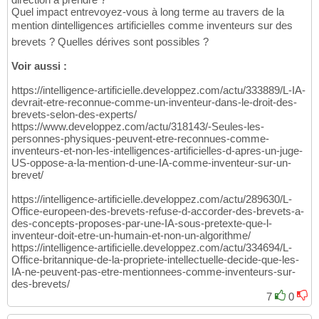
Quel impact entrevoyez-vous à long terme au travers de la
mention dintelligences artificielles comme inventeurs sur des
brevets ? Quelles dérives sont possibles ?
Voir aussi :
https://intelligence-artificielle.developpez.com/actu/333889/L-IA-
devrait-etre-reconnue-comme-un-inventeur-dans-le-droit-des-
brevets-selon-des-experts/
https://www.developpez.com/actu/318143/-Seules-les-
personnes-physiques-peuvent-etre-reconnues-comme-
inventeurs-et-non-les-intelligences-artificielles-d-apres-un-juge-
US-oppose-a-la-mention-d-une-IA-comme-inventeur-sur-un-
brevet/
https://intelligence-artificielle.developpez.com/actu/289630/L-
Office-europeen-des-brevets-refuse-d-accorder-des-brevets-a-
des-concepts-proposes-par-une-IA-sous-pretexte-que-l-
inventeur-doit-etre-un-humain-et-non-un-algorithme/
https://intelligence-artificielle.developpez.com/actu/334694/L-
Office-britannique-de-la-propriete-intellectuelle-decide-que-les-
IA-ne-peuvent-pas-etre-mentionnees-comme-inventeurs-sur-
des-brevets/
7
0