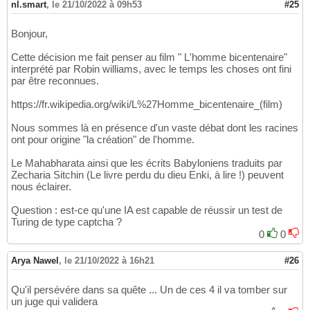
nl.smart
,
le 21/10/2022 à 09h53
#25
Bonjour,
Cette décision me fait penser au film " L'homme bicentenaire"
interprété par Robin williams, avec le temps les choses ont fini
par être reconnues.
https://fr.wikipedia.org/wiki/L%27Homme_bicentenaire_(film)
Nous sommes là en présence d'un vaste débat dont les racines
ont pour origine "la création" de l'homme.
Le Mahabharata ainsi que les écrits Babyloniens traduits par
Zecharia Sitchin (Le livre perdu du dieu Enki, à lire !) peuvent
nous éclairer.
Question : est-ce qu'une IA est capable de réussir un test de
Turing de type captcha ?
0
0
Arya Nawel
,
le 21/10/2022 à 16h21
#26
Qu'il persévére dans sa quête ... Un de ces 4 il va tomber sur
un juge qui validera