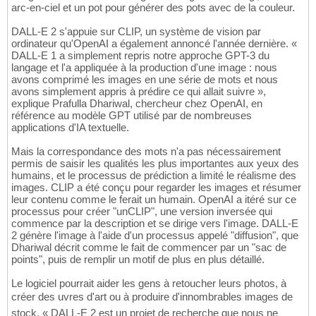
arc-en-ciel et un pot pour générer des pots avec de la couleur.
DALL-E 2 s'appuie sur CLIP, un système de vision par
ordinateur qu'OpenAI a également annoncé l'année dernière. «
DALL-E 1 a simplement repris notre approche GPT-3 du
langage et l'a appliquée à la production d'une image : nous
avons comprimé les images en une série de mots et nous
avons simplement appris à prédire ce qui allait suivre »,
explique Prafulla Dhariwal, chercheur chez OpenAI, en
référence au modèle GPT utilisé par de nombreuses
applications d'IA textuelle.
Mais la correspondance des mots n'a pas nécessairement
permis de saisir les qualités les plus importantes aux yeux des
humains, et le processus de prédiction a limité le réalisme des
images. CLIP a été conçu pour regarder les images et résumer
leur contenu comme le ferait un humain. OpenAI a itéré sur ce
processus pour créer "unCLIP", une version inversée qui
commence par la description et se dirige vers l'image. DALL-E
2 génère l'image à l'aide d'un processus appelé "diffusion", que
Dhariwal décrit comme le fait de commencer par un "sac de
points", puis de remplir un motif de plus en plus détaillé.
Le logiciel pourrait aider les gens à retoucher leurs photos, à
créer des uvres d'art ou à produire d'innombrables images de
stock. « DALL-E 2 est un projet de recherche que nous ne