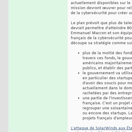
actuellement disponibles sur le 
mission devront œuvrer pour relev
de la cybersécurité pour créer u
Le plan prévoit que plus de tale
devrait permettre d'atteindre 80 
Emmanuel Macron et son équipe e
français de la cybersécurité pou
découpe sa stratégie comme sui
plus de la moitié des fond
travers ces fonds, le gouv
américains majoritairemen
publics, et établir des pa
le gouvernement va utilis
en particulier des startup
d'avoir des soucis pour me
actuellement dans le doma
rachetées par des entrepr
une partie de l'investisse
française. C'est un proje
regrouper une soixantaine
ou encore des startups. L
projets français d’ampleur
L'attaque de SolarWinds aux Ét