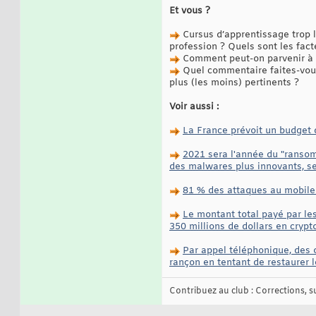
Et vous ?
Cursus d’apprentissage trop
profession ? Quels sont les fact
Comment peut-on parvenir à i
Quel commentaire faites-vous 
plus (les moins) pertinents ?
Voir aussi :
La France prévoit un budget d
2021 sera l'année du "ransom
des malwares plus innovants, 
81 % des attaques au mobile 
Le montant total payé par le
350 millions de dollars en cryp
Par appel téléphonique, des 
rançon en tentant de restaurer
Contribuez au club : Corrections, sug