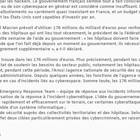
 par les hackers. Le gouvernement français semble tout à fait conscie
n, ou de son cyberespace en général est considéré comme insuffisant. 
balbutiements ou carrément quasi inexistant en France, et un budget d
t les États-Unis sont capables d'investir par an.
Macron prévoit d'utiliser 176 millions du milliard d'euros pour renforc
 des hôpitaux qui ont lieu tout récemment, le président de la Fédérat
tte semaine de l'aide au gouvernement : « les hôpitaux doivent faire 
de que l’on fait déjà depuis un moment au gouvernement. Ils nécessi
nement supplémentaire », a-t-il déclaré.
rouve dans les 176 millions d'euros. Plus précisément, pendant les 
État de soutenir les besoins du secteur public, notamment les hôpitaux 
, pendant cette période, l'Anssi (agence nationale de sécurité des s
 administrations. Depuis quelques années, les fonctions de l'agence 
ne en cas d'incidents liés au cyberespace. Somme toute, les 176 millio
Emergency Response Team – équipe de réponse aux incidents informat
isation de la réponse à l'incident cybernétique. L'idée du gouverneme
s rapidement et efficacement sur le terrain, car certaines cyberattaq
mble d’un système informatique ;
 de sécurité auprès des collectivités territoriales et des hôpitaux. Se
fet deux cibles particulièrement prisées des cybercriminels, en raison
k