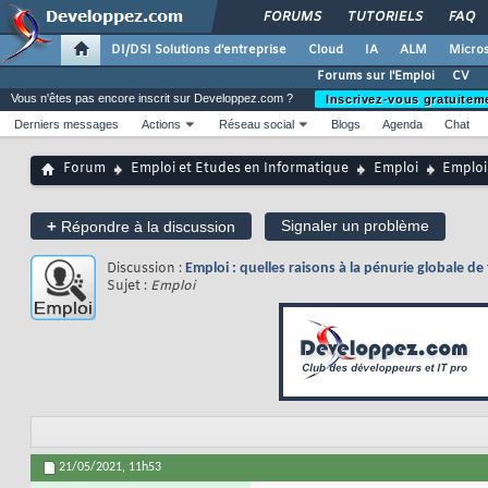
FORUMS
TUTORIELS
FAQ
DI/DSI Solutions d'entreprise
Cloud
IA
ALM
Micros
Forums sur l'Emploi
CV
Vous n'êtes pas encore inscrit sur Developpez.com ?
Inscrivez-vous gratuitem
Derniers messages
Actions
Réseau social
Blogs
Agenda
Chat
Forum
Emploi et Etudes en Informatique
Emploi
Emploi 
+
Signaler un problème
Répondre à la discussion
Discussion :
Emploi : quelles raisons à la pénurie globale d
Sujet :
Emploi
21/05/2021,
11h53