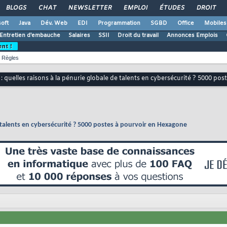
BLOGS
CHAT
NEWSLETTER
EMPLOI
ÉTUDES
DROIT
oft
Java
Dév. Web
EDI
Programmation
SGBD
Office
Mobiles
Entretien d'embauche
Salaires
SSII
Droit du travail
Annonces Emplois
ent !
Règles
: quelles raisons à la pénurie globale de talents en cybersécurité ? 5000 p
e talents en cybersécurité ? 5000 postes à pourvoir en Hexagone