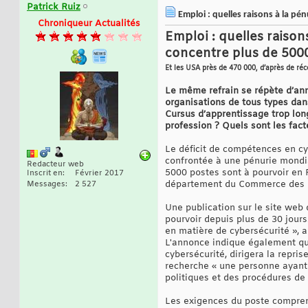
Patrick Ruiz
Emploi : quelles raisons à la pé
Chroniqueur Actualités
Emploi : quelles raison
concentre plus de 5000
Et les USA près de 470 000, d’après de réc
Le même refrain se répète d’ann
organisations de tous types dans
Cursus d’apprentissage trop lo
profession ? Quels sont les fact
Le déficit de compétences en cyb
confrontée à une pénurie mondi
Redacteur web
5000 postes sont à pourvoir en 
Inscrit en
Février 2017
département du Commerce des US
Messages
2 527
Une publication sur le site web 
pourvoir depuis plus de 30 jours
en matière de cybersécurité », a
L'annonce indique également qu
cybersécurité, dirigera la repri
recherche « une personne ayant
politiques et des procédures de
Les exigences du poste compren