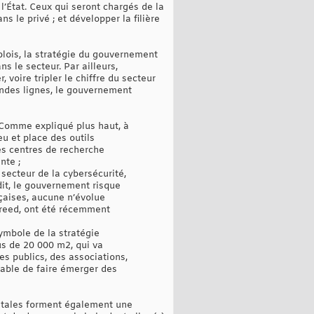
l’État. Ceux qui seront chargés de la
s le privé ; et développer la filière
plois, la stratégie du gouvernement
s le secteur. Par ailleurs,
oire tripler le chiffre du secteur
andes lignes, le gouvernement
. Comme expliqué plus haut, à
eu et place des outils
es centres de recherche
nte ;
secteur de la cybersécurité,
 dit, le gouvernement risque
nçaises, aucune n’évolue
qreed, ont été récemment
symbole de la stratégie
us de 20 000 m2, qui va
s publics, des associations,
able de faire émerger des
ntales forment également une