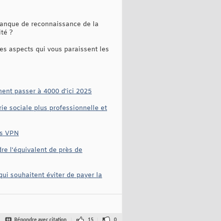
Manque de reconnaissance de la
ité ?
es aspects qui vous paraissent les
ment passer à 4000 d'ici 2025
ie sociale plus professionnelle et
as VPN
e l'équivalent de près de
ui souhaitent éviter de payer la
Répondre avec citation
15
0