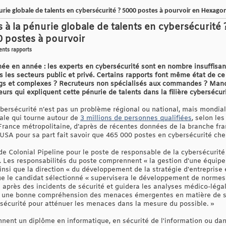
nurie globale de talents en cybersécurité ? 5000 postes à pourvoir en Hexago
s à la pénurie globale de talents en cybersécurité
 postes à pourvoir
ents rapports
ée en année : les experts en cybersécurité sont en nombre insuffisa
 les secteurs public et privé. Certains rapports font même état de ce q
ngs et complexes ? Recruteurs non spécialisés aux commandes ? Man
eurs qui expliquent cette pénurie de talents dans la filière cybersécur
ersécurité n’est pas un problème régional ou national, mais mondial. 
ale qui tourne autour de
3 millions de personnes qualifiées
, selon le
France métropolitaine, d’après de récentes données de la branche fra
A pour sa part fait savoir que 465 000 postes en cybersécurité che
de Colonial Pipeline pour le poste de responsable de la cybersécurité
. Les responsabilités du poste comprennent « la gestion d'une équipe d
insi que la direction « du développement de la stratégie d'entreprise 
e le candidat sélectionné « supervisera le développement de normes 
se après des incidents de sécurité et guidera les analyses médico-légal
 une bonne compréhension des menaces émergentes en matière de sé
 sécurité pour atténuer les menaces dans la mesure du possible. »
nent un diplôme en informatique, en sécurité de l'information ou da