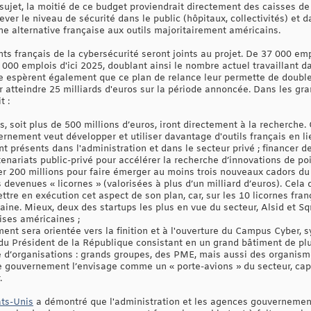
sujet, la moitié de ce budget proviendrait directement des caisses de 
er le niveau de sécurité dans le public (hôpitaux, collectivités) et dan
ne alternative française aux outils majoritairement américains.
nts français de la cybersécurité seront joints au projet. De 37 000 em
000 emplois d'ici 2025, doublant ainsi le nombre actuel travaillant dan
spèrent également que ce plan de relance leur permette de doubler, v
r atteindre 25 milliards d'euros sur la période annoncée. Dans les gr
t :
s, soit plus de 500 millions d’euros, iront directement à la recherche
ernement veut développer et utiliser davantage d'outils français en li
t présents dans l'administration et dans le secteur privé ; financer d
rtenariats public-privé pour accélérer la recherche d’innovations de poi
er 200 millions pour faire émerger au moins trois nouveaux cadors du 
s devenues « licornes » (valorisées à plus d’un milliard d’euros). Cela
ttre en exécution cet aspect de son plan, car, sur les 10 licornes fra
ine. Mieux, deux des startups les plus en vue du secteur, Alsid et S
ises américaines ;
ment sera orientée vers la finition et à l'ouverture du Campus Cyber, 
t du Président de la République consistant en un grand bâtiment de pl
 d’organisations : grands groupes, des PME, mais aussi des organisme
e gouvernement l’envisage comme un « porte-avions » du secteur, cap
.
ats-Unis
a démontré que l'administration et les agences gouverneme