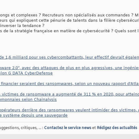
 longs et complexes ? Recruteurs non spécialisés aux commandes ? 
eurs qui expliquent cette pénurie de talents dans la filière cybersécur
nverser la tendance ?
de la stratégie française en matière de cybersécurité ? Quels sont l
e 1,6 milliard pour ses cybercombattants, leur effectif devrait égale
ware 2.0", avec des attaques de plus en plus agressives, une ingénier
selon G DATA CyberDefense
financier seraient des ransomwares, selon un nouveau rapport d'Atl
s victimes de ransomware a augmenté de 311 % en 2020, pour atteindr
tomonnaies selon Chainalysis
opérateurs derrière des ransomwares veulent intimider des victimes, q
 le système depuis une sauvegarde
gestions, critiques, ... :
Contactez le service news
et
Rédigez des actualités