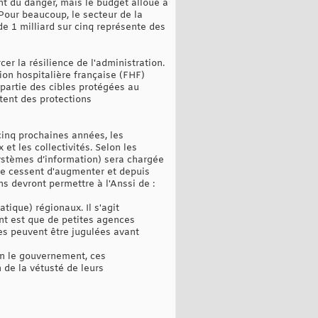
nt du danger, mais le budget alloué à
Pour beaucoup, le secteur de la
e 1 milliard sur cinq représente des
er la résilience de l'administration.
ion hospitalière française (FHF)
partie des cibles protégées au
tent des protections
cinq prochaines années, les
et les collectivités. Selon les
ystèmes d’information) sera chargée
ne cessent d'augmenter et depuis
ns devront permettre à l'Anssi de :
ique) régionaux. Il s'agit
nt est que de petites agences
ues peuvent être jugulées avant
lon le gouvernement, ces
 de la vétusté de leurs