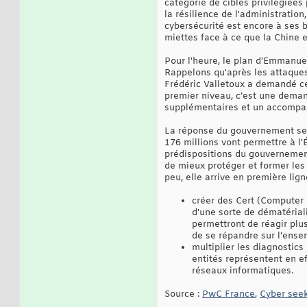
catégorie de cibles privilégiées
la résilience de l'administratio
cybersécurité est encore à ses 
miettes face à ce que la Chine e
Pour l'heure, le plan d'Emmanuel 
Rappelons qu'après les attaques
Frédéric Valletoux a demandé ce
premier niveau, c’est une deman
supplémentaires et un accompag
La réponse du gouvernement se t
176 millions vont permettre à l'
prédispositions du gouvernement
de mieux protéger et former les
peu, elle arrive en première lig
créer des Cert (Computer 
d'une sorte de dématérial
permettront de réagir plu
de se répandre sur l’ense
multiplier les diagnostics
entités représentent en ef
réseaux informatiques.
Source :
PwC France
,
Cyber see