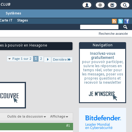
CLUB
Systèmes
Carte IT
Stages
Recherche avancée
Navigation
ostes à pourvoir en Hexagone
Inscrivez-vous
gratuitement
Page 1 sur 2
1
2
Dernière
pour pouvoir participer,
suivre les réponses en
temps réel, voter pour
les messages, poser vos
propres questions et
recevoir la newsletter
Outils de la discussion
Affichage
#1