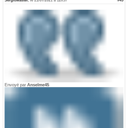
SergioMaster
,
le 21/07/2021 à 12h37
#49
Envoyé par
Anselme45