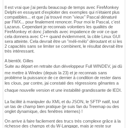
Il est vrai que j'ai perdu beaucoup de temps avec FireMonkey
Delphi en essayant d'exploiter des exemples qui n'étaient plus
compatibles... et que j'ai trouvé mon "vieux" Pascal dénaturé
par FMX... pour finalement renoncer. Pour moi le Pascal, c'est
Lazarus. Cependant je reconnais volontiers les qualités de
FireMonkey et donc j'attends avec impatience de voir ce que
cela donnera avec C++ quand évidemment, la cible Linux GUI
sera atteinte. Cela devrait être un "méli-mélo" déroutant et si les
2 capacités sans se limiter se combinent, le résultat devrait être
très intéressant.
A bientôt. Gilles
Suite au départ en retraite dun développeur Full WINDEV, jai dû
me mettre à Windev (depuis la 23) et je reconnais sans
problème la puissance de ce dernier à condition de rester dans
les clous, par contre, jai constaté des régressions gênantes a
chaque nouvelle version et une instabilité grandissante de lEDI.
La facilité à manipuler du XML et du JSON, le SFTP natif, tout
un tas de champ bien pratique (je suis fan du Treemap ou des
onglet dynamique, des fenêtres internes) !
On arrive à faire facilement des trucs trés complexe grâce à la
richesse des champs et du W-Langage, mais je reste sur