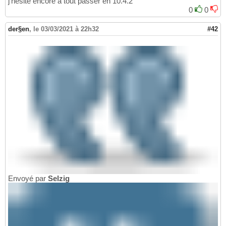
j'hésite encore à tout passer en 10.4.2
0
0
der§en
,
le 03/03/2021 à 22h32
#42
Envoyé par
Selzig