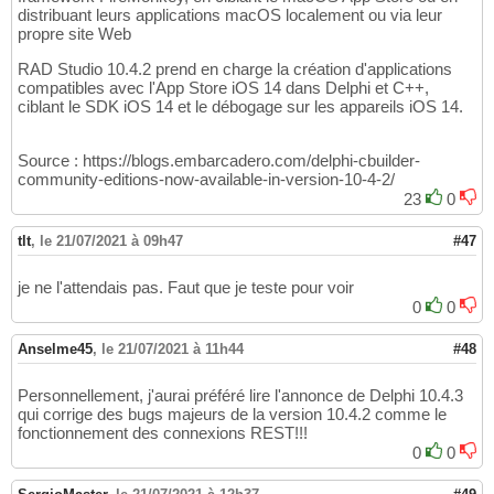
distribuant leurs applications macOS localement ou via leur
propre site Web
RAD Studio 10.4.2 prend en charge la création d'applications
compatibles avec l'App Store iOS 14 dans Delphi et C++,
ciblant le SDK iOS 14 et le débogage sur les appareils iOS 14.
Source : https://blogs.embarcadero.com/delphi-cbuilder-
community-editions-now-available-in-version-10-4-2/
23
0
tlt
,
le 21/07/2021 à 09h47
#47
je ne l'attendais pas. Faut que je teste pour voir
0
0
Anselme45
,
le 21/07/2021 à 11h44
#48
Personnellement, j'aurai préféré lire l'annonce de Delphi 10.4.3
qui corrige des bugs majeurs de la version 10.4.2 comme le
fonctionnement des connexions REST!!!
0
0