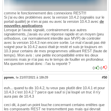
comme le fonctionnement des connexions REST!!!
Si j'ai eu des problèmes avec la version 10.4.2 (signalés sur le
portail qualité) je n'en ai pas eu avec la version 10.4.3 avec
de
nouvelles applications
Lorsque je l'avais signalé, contrairement aux autres
signalements, j'avais eu une réponse rapide et un moyen (peu
orthodoxe, car normalement interdite aux MVP) de controler
avec la version 10.4.3 non encore sortie. Le mal n'avait pas été
soigné pour la 10.4.2 aussi était-je resté et suis-je toujours en
10.3 pour certains de mes programmes utilisant REST (faute de
temps). Mon avis : une petite incompatibilité entre les deux
versions mais je n'ai pas eu le temps de fouiller en profondeur.
Ma question serait donc : l'as tu reporté ?
0
0
pprem
,
le 21/07/2021 à 18h39
#50
euh... quand tu dis 10.4.2, tu veux pas plutôt dire 10.4.1 et pour
10.4.3 c'est 10.4.2 ? parce que sauf si j'ai loupé un truc il n'y
aura pas de 10.4.3
ceci dit, à part un point louche concernant certains entêtes que
les composants REST ne transmettent pas mais qui devrait