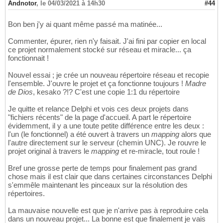
Andnotor
,
le 04/03/2021 à 14h30
#44
Bon ben j'y ai quant même passé ma matinée...
Commenter, épurer, rien n'y faisait. J'ai fini par copier en local
ce projet normalement stocké sur réseau et miracle... ça
fonctionnait !
Nouvel essai ; je crée un nouveau répertoire réseau et recopie
l'ensemble. J'ouvre le projet et ça fonctionne toujours !
Madre
de Dios
, kesako ?!? C'est une copie 1:1 du répertoire
Je quitte et relance Delphi et vois ces deux projets dans
"fichiers récents" de la page d'accueil. A part le répertoire
évidemment, il y a une toute petite différence entre les deux :
l'un (le fonctionnel) a été ouvert à travers un
mapping
alors que
l'autre directement sur le serveur (chemin UNC). Je rouvre le
projet original à travers le
mapping
et re-miracle, tout roule !
Bref une grosse perte de temps pour finalement pas grand
chose mais il est clair que dans certaines circonstances Delphi
s'emmêle maintenant les pinceaux sur la résolution des
répertoires.
La mauvaise nouvelle est que je n'arrive pas à reproduire cela
dans un nouveau projet... La bonne est que finalement je vais