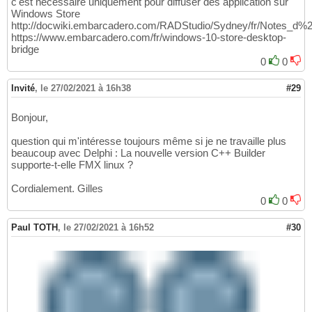
c'est nécessaire uniquement pour diffuser des application sur
Windows Store
http://docwiki.embarcadero.com/RADStudio/Sydney/fr/Notes_d%
https://www.embarcadero.com/fr/windows-10-store-desktop-
bridge
0
0
Invité
,
le 27/02/2021 à 16h38
#29
Bonjour,
question qui m'intéresse toujours même si je ne travaille plus
beaucoup avec Delphi : La nouvelle version C++ Builder
supporte-t-elle FMX linux ?
Cordialement. Gilles
0
0
Paul TOTH
,
le 27/02/2021 à 16h52
#30