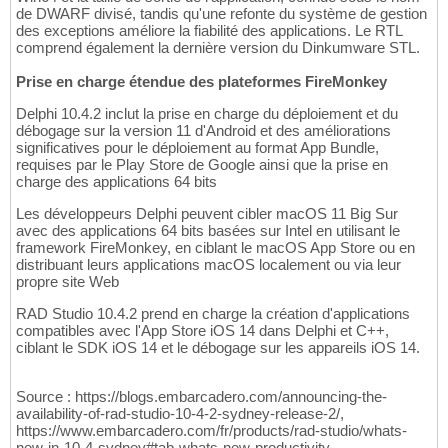
de DWARF divisé, tandis qu'une refonte du système de gestion
des exceptions améliore la fiabilité des applications. Le RTL
comprend également la dernière version du Dinkumware STL.
Prise en charge étendue des plateformes FireMonkey
Delphi 10.4.2 inclut la prise en charge du déploiement et du
débogage sur la version 11 d'Android et des améliorations
significatives pour le déploiement au format App Bundle,
requises par le Play Store de Google ainsi que la prise en
charge des applications 64 bits
Les développeurs Delphi peuvent cibler macOS 11 Big Sur
avec des applications 64 bits basées sur Intel en utilisant le
framework FireMonkey, en ciblant le macOS App Store ou en
distribuant leurs applications macOS localement ou via leur
propre site Web
RAD Studio 10.4.2 prend en charge la création d'applications
compatibles avec l'App Store iOS 14 dans Delphi et C++,
ciblant le SDK iOS 14 et le débogage sur les appareils iOS 14.
Source : https://blogs.embarcadero.com/announcing-the-
availability-of-rad-studio-10-4-2-sydney-release-2/,
https://www.embarcadero.com/fr/products/rad-studio/whats-
new-in-10-4-sydney#tab-whats-new-productivity