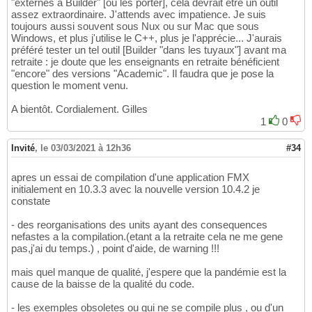
"externes à Builder" [ou les porter], cela devrait être un outil
assez extraordinaire. J'attends avec impatience. Je suis
toujours aussi souvent sous Nux ou sur Mac que sous
Windows, et plus j'utilise le C++, plus je l'apprécie... J'aurais
préféré tester un tel outil [Builder "dans les tuyaux"] avant ma
retraite : je doute que les enseignants en retraite bénéficient
"encore" des versions "Academic". Il faudra que je pose la
question le moment venu.
A bientôt. Cordialement. Gilles
1
0
Invité
,
le 03/03/2021 à 12h36
#34
apres un essai de compilation d'une application FMX
initialement en 10.3.3 avec la nouvelle version 10.4.2 je
constate
- des reorganisations des units ayant des consequences
nefastes a la compilation.(etant a la retraite cela ne me gene
pas,j'ai du temps.) , point d'aide, de warning !!!
mais quel manque de qualité, j'espere que la pandémie est la
cause de la baisse de la qualité du code.
- les exemples obsoletes ou qui ne se compile plus , ou d'un