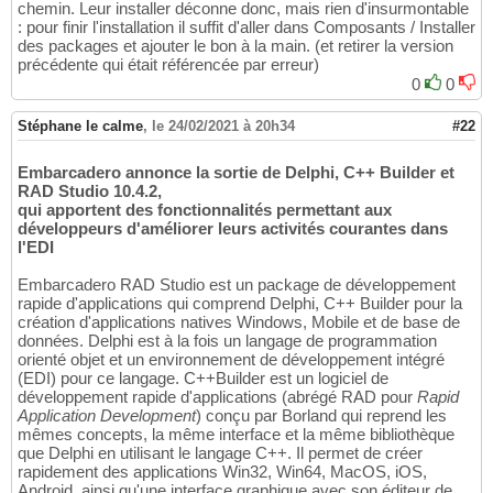
chemin. Leur installer déconne donc, mais rien d'insurmontable
: pour finir l'installation il suffit d'aller dans Composants / Installer
des packages et ajouter le bon à la main. (et retirer la version
précédente qui était référencée par erreur)
0
0
Stéphane le calme
,
le 24/02/2021 à 20h34
#22
Embarcadero annonce la sortie de Delphi, C++ Builder et
RAD Studio 10.4.2,
qui apportent des fonctionnalités permettant aux
développeurs d'améliorer leurs activités courantes dans
l'EDI
Embarcadero RAD Studio est un package de développement
rapide d'applications qui comprend Delphi, C++ Builder pour la
création d'applications natives Windows, Mobile et de base de
données. Delphi est à la fois un langage de programmation
orienté objet et un environnement de développement intégré
(EDI) pour ce langage. C++Builder est un logiciel de
développement rapide d'applications (abrégé RAD pour
Rapid
Application Development
) conçu par Borland qui reprend les
mêmes concepts, la même interface et la même bibliothèque
que Delphi en utilisant le langage C++. Il permet de créer
rapidement des applications Win32, Win64, MacOS, iOS,
Android, ainsi qu'une interface graphique avec son éditeur de