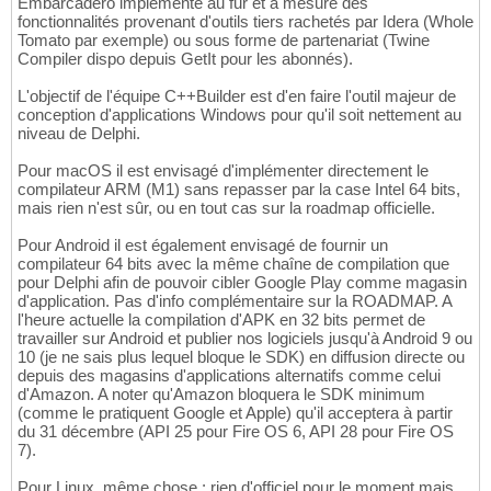
Embarcadero implémente au fur et à mesure des
fonctionnalités provenant d'outils tiers rachetés par Idera (Whole
Tomato par exemple) ou sous forme de partenariat (Twine
Compiler dispo depuis GetIt pour les abonnés).
L'objectif de l'équipe C++Builder est d'en faire l'outil majeur de
conception d'applications Windows pour qu'il soit nettement au
niveau de Delphi.
Pour macOS il est envisagé d'implémenter directement le
compilateur ARM (M1) sans repasser par la case Intel 64 bits,
mais rien n'est sûr, ou en tout cas sur la roadmap officielle.
Pour Android il est également envisagé de fournir un
compilateur 64 bits avec la même chaîne de compilation que
pour Delphi afin de pouvoir cibler Google Play comme magasin
d'application. Pas d'info complémentaire sur la ROADMAP. A
l'heure actuelle la compilation d'APK en 32 bits permet de
travailler sur Android et publier nos logiciels jusqu'à Android 9 ou
10 (je ne sais plus lequel bloque le SDK) en diffusion directe ou
depuis des magasins d'applications alternatifs comme celui
d'Amazon. A noter qu'Amazon bloquera le SDK minimum
(comme le pratiquent Google et Apple) qu'il acceptera à partir
du 31 décembre (API 25 pour Fire OS 6, API 28 pour Fire OS
7).
Pour Linux, même chose : rien d'officiel pour le moment mais