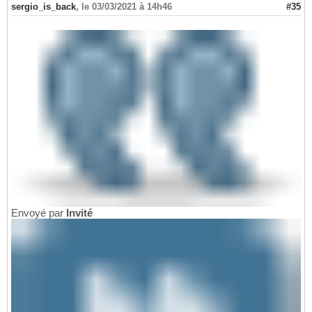
sergio_is_back
,
le 03/03/2021 à 14h46
#35
Envoyé par
Invité