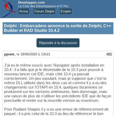
Developpez.com
Le Club des Développeurs et IT Pro
Actus
Forum Delphi
Emploi
Delphi
:
Embarcadero annonce la sortie de Delphi, C++
Builder et RAD Studio 10.4.2
Répondre à la discussion
pprem
,
le 18/06/2020 à 13h21
#21
J'ai eu le même soucis avec Navigator après installation en
10.4 : il a fallu que je le désinstalle de la 10.3 pour pouvoir à
nouveau lancer cet IDE, mais côté 10.4 ça passait
correctement. Un peu saoulant, mais je suppose que c'est la
même DLL utilisée dans les deux cas et comme il y a eu des
changements sur l'OTAPI en 10.4, quelques bizarreries se
produisent sur les versions antérieures. bien dommage, mais
une raison de plus de n'utiliser les précédents IDE que de façon
ponctuelle et rester sur la nouvelle version au maximum.
Pour Radiant Shapes il y a eu une erreur de référencement de
paquet : il a pris celui de la 10.3 au lieu de référencer le bon