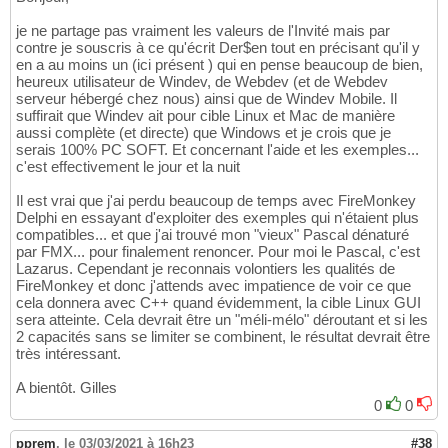
je ne partage pas vraiment les valeurs de l'Invité mais par
contre je souscris à ce qu'écrit Der$en tout en précisant qu'il y
en a au moins un (ici présent ) qui en pense beaucoup de bien,
heureux utilisateur de Windev, de Webdev (et de Webdev
serveur hébergé chez nous) ainsi que de Windev Mobile. Il
suffirait que Windev ait pour cible Linux et Mac de manière
aussi complète (et directe) que Windows et je crois que je
serais 100% PC SOFT. Et concernant l'aide et les exemples...
c'est effectivement le jour et la nuit
Il est vrai que j'ai perdu beaucoup de temps avec FireMonkey
Delphi en essayant d'exploiter des exemples qui n'étaient plus
compatibles... et que j'ai trouvé mon "vieux" Pascal dénaturé
par FMX... pour finalement renoncer. Pour moi le Pascal, c'est
Lazarus. Cependant je reconnais volontiers les qualités de
FireMonkey et donc j'attends avec impatience de voir ce que
cela donnera avec C++ quand évidemment, la cible Linux GUI
sera atteinte. Cela devrait être un "méli-mélo" déroutant et si les
2 capacités sans se limiter
se combinent, le résultat devrait être
très intéressant.
A bientôt. Gilles
0
0
pprem
,
le 03/03/2021 à 16h23
#38