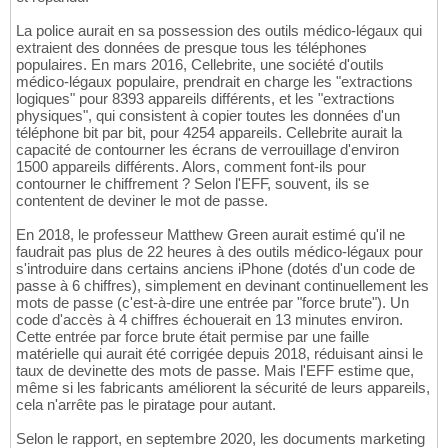
La police aurait en sa possession des outils médico-légaux qui
extraient des données de presque tous les téléphones
populaires. En mars 2016, Cellebrite, une société d'outils
médico-légaux populaire, prendrait en charge les "extractions
logiques" pour 8393 appareils différents, et les "extractions
physiques", qui consistent à copier toutes les données d'un
téléphone bit par bit, pour 4254 appareils. Cellebrite aurait la
capacité de contourner les écrans de verrouillage d'environ
1500 appareils différents. Alors, comment font-ils pour
contourner le chiffrement ? Selon l'EFF, souvent, ils se
contentent de deviner le mot de passe.
En 2018, le professeur Matthew Green aurait estimé qu'il ne
faudrait pas plus de 22 heures à des outils médico-légaux pour
s'introduire dans certains anciens iPhone (dotés d'un code de
passe à 6 chiffres), simplement en devinant continuellement les
mots de passe (c'est-à-dire une entrée par "force brute"). Un
code d'accès à 4 chiffres échouerait en 13 minutes environ.
Cette entrée par force brute était permise par une faille
matérielle qui aurait été corrigée depuis 2018, réduisant ainsi le
taux de devinette des mots de passe. Mais l'EFF estime que,
même si les fabricants améliorent la sécurité de leurs appareils,
cela n'arrête pas le piratage pour autant.
Selon le rapport, en septembre 2020, les documents marketing