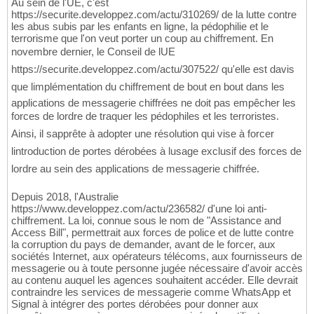
Au sein de l'UE, c'est
https://securite.developpez.com/actu/310269/ de la lutte contre
les abus subis par les enfants en ligne, la pédophilie et le
terrorisme que l'on veut porter un coup au chiffrement. En
novembre dernier, le Conseil de lUE
https://securite.developpez.com/actu/307522/ qu'elle est davis
que limplémentation du chiffrement de bout en bout dans les
applications de messagerie chiffrées ne doit pas empêcher les
forces de lordre de traquer les pédophiles et les terroristes.
Ainsi, il sapprête à adopter une résolution qui vise à forcer
lintroduction de portes dérobées à lusage exclusif des forces de
lordre au sein des applications de messagerie chiffrée.
Depuis 2018, l'Australie
https://www.developpez.com/actu/236582/ d'une loi anti-
chiffrement. La loi, connue sous le nom de "Assistance and
Access Bill", permettrait aux forces de police et de lutte contre
la corruption du pays de demander, avant de le forcer, aux
sociétés Internet, aux opérateurs télécoms, aux fournisseurs de
messagerie ou à toute personne jugée nécessaire d'avoir accès
au contenu auquel les agences souhaitent accéder. Elle devrait
contraindre les services de messagerie comme WhatsApp et
Signal à intégrer des portes dérobées pour donner aux