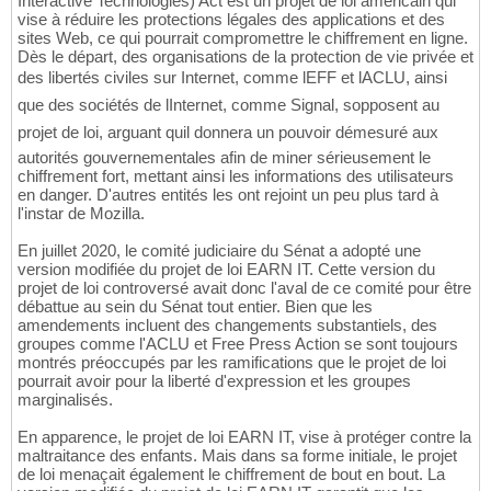
Interactive Technologies) Act est un projet de loi américain qui
vise à réduire les protections légales des applications et des
sites Web, ce qui pourrait compromettre le chiffrement en ligne.
Dès le départ, des organisations de la protection de vie privée et
des libertés civiles sur Internet, comme lEFF et lACLU, ainsi
que des sociétés de lInternet, comme Signal, sopposent au
projet de loi, arguant quil donnera un pouvoir démesuré aux
autorités gouvernementales afin de miner sérieusement le
chiffrement fort, mettant ainsi les informations des utilisateurs
en danger. D'autres entités les ont rejoint un peu plus tard à
l'instar de Mozilla.
En juillet 2020, le comité judiciaire du Sénat a adopté une
version modifiée du projet de loi EARN IT. Cette version du
projet de loi controversé avait donc l'aval de ce comité pour être
débattue au sein du Sénat tout entier. Bien que les
amendements incluent des changements substantiels, des
groupes comme l'ACLU et Free Press Action se sont toujours
montrés préoccupés par les ramifications que le projet de loi
pourrait avoir pour la liberté d'expression et les groupes
marginalisés.
En apparence, le projet de loi EARN IT, vise à protéger contre la
maltraitance des enfants. Mais dans sa forme initiale, le projet
de loi menaçait également le chiffrement de bout en bout. La