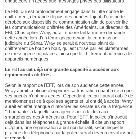
enquêteurs un accès aux messages privés des utilisateurs.
Le FBI, qui est profondément engagé dans la lutte contre le
chiffrement, demande depuis des années l'ajout d'une porte
dérobée aux dispositifs de communication afin de pouvoir lire
les communications chiffrées des Américains. Le directeur du
FBI, Christopher Wray, aurait encore fait la même demande
cette année lors d'un témoignage devant la commission
judiciaire du Sénat. Wray se serait à nouveau plaint du
chiffrement de bout en bout, qui est utilisé par les plateformes
de messagerie populaires, ainsi que le chiffrement au repos des
appareils numériques.
Le FBI aurait déjà une grande capacité à accéder aux
équipements chiffrés
Selon le rapport de l'EFF, lors de son audience cette année,
Wray aurait continué d'exprimer sa frustration quant à ce à quoi
ses agents n'ont pas accès. Cependant, ce qu'il aurait oublié de
mentionner est ce à quoi ses agents et lui ont déjà accès. Wray
aurait en effet manqué d'informer les sénateurs de la fréquence
"choquante" à laquelle son agence accède déjà aux
smartphones des Américains. Pour l'EFF, la police s'introduit
déjà dans les téléphones à grande échelle. Il cite un rapport
d'Upturn, une organisation à but non lucratif, selon lequel le
piratage des téléphones par la police serait devenu envahissant
et répandu.