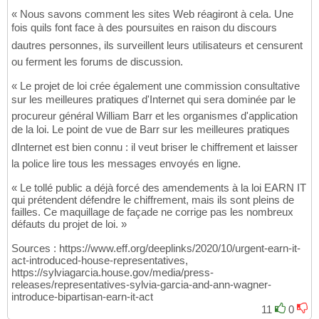
« Nous savons comment les sites Web réagiront à cela. Une
fois quils font face à des poursuites en raison du discours
dautres personnes, ils surveillent leurs utilisateurs et censurent
ou ferment les forums de discussion.
« Le projet de loi crée également une commission consultative
sur les meilleures pratiques d'Internet qui sera dominée par le
procureur général William Barr et les organismes d'application
de la loi. Le point de vue de Barr sur les meilleures pratiques
dInternet est bien connu : il veut briser le chiffrement et laisser
la police lire tous les messages envoyés en ligne.
« Le tollé public a déjà forcé des amendements à la loi EARN IT
qui prétendent défendre le chiffrement, mais ils sont pleins de
failles. Ce maquillage de façade ne corrige pas les nombreux
défauts du projet de loi. »
Sources : https://www.eff.org/deeplinks/2020/10/urgent-earn-it-
act-introduced-house-representatives,
https://sylviagarcia.house.gov/media/press-
releases/representatives-sylvia-garcia-and-ann-wagner-
introduce-bipartisan-earn-it-act
11
0