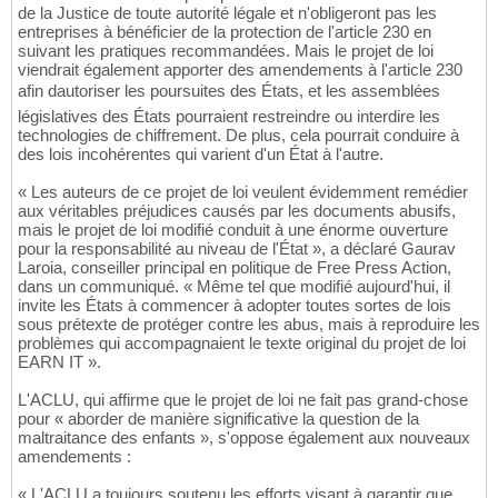
de la Justice de toute autorité légale et n'obligeront pas les
entreprises à bénéficier de la protection de l'article 230 en
suivant les pratiques recommandées. Mais le projet de loi
viendrait également apporter des amendements à l'article 230
afin dautoriser les poursuites des États, et les assemblées
législatives des États pourraient restreindre ou interdire les
technologies de chiffrement. De plus, cela pourrait conduire à
des lois incohérentes qui varient d'un État à l'autre.
« Les auteurs de ce projet de loi veulent évidemment remédier
aux véritables préjudices causés par les documents abusifs,
mais le projet de loi modifié conduit à une énorme ouverture
pour la responsabilité au niveau de l'État », a déclaré Gaurav
Laroia, conseiller principal en politique de Free Press Action,
dans un communiqué. « Même tel que modifié aujourd'hui, il
invite les États à commencer à adopter toutes sortes de lois
sous prétexte de protéger contre les abus, mais à reproduire les
problèmes qui accompagnaient le texte original du projet de loi
EARN IT ».
L'ACLU, qui affirme que le projet de loi ne fait pas grand-chose
pour « aborder de manière significative la question de la
maltraitance des enfants », s'oppose également aux nouveaux
amendements :
« L'ACLU a toujours soutenu les efforts visant à garantir que