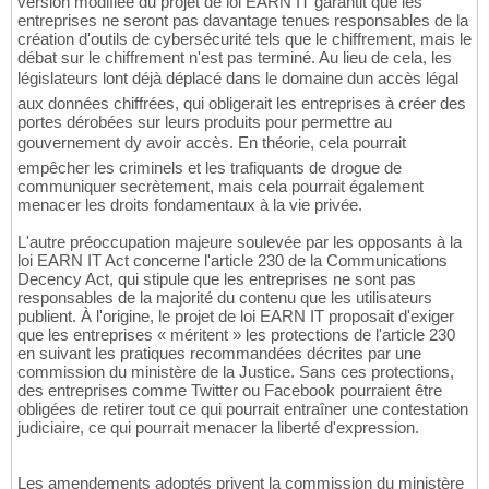
version modifiée du projet de loi EARN IT garantit que les
entreprises ne seront pas davantage tenues responsables de la
création d'outils de cybersécurité tels que le chiffrement, mais le
débat sur le chiffrement n'est pas terminé. Au lieu de cela, les
législateurs lont déjà déplacé dans le domaine dun accès légal
aux données chiffrées, qui obligerait les entreprises à créer des
portes dérobées sur leurs produits pour permettre au
gouvernement dy avoir accès. En théorie, cela pourrait
empêcher les criminels et les trafiquants de drogue de
communiquer secrètement, mais cela pourrait également
menacer les droits fondamentaux à la vie privée.
L'autre préoccupation majeure soulevée par les opposants à la
loi EARN IT Act concerne l'article 230 de la Communications
Decency Act, qui stipule que les entreprises ne sont pas
responsables de la majorité du contenu que les utilisateurs
publient. À l'origine, le projet de loi EARN IT proposait d'exiger
que les entreprises « méritent » les protections de l'article 230
en suivant les pratiques recommandées décrites par une
commission du ministère de la Justice. Sans ces protections,
des entreprises comme Twitter ou Facebook pourraient être
obligées de retirer tout ce qui pourrait entraîner une contestation
judiciaire, ce qui pourrait menacer la liberté d'expression.
Les amendements adoptés privent la commission du ministère