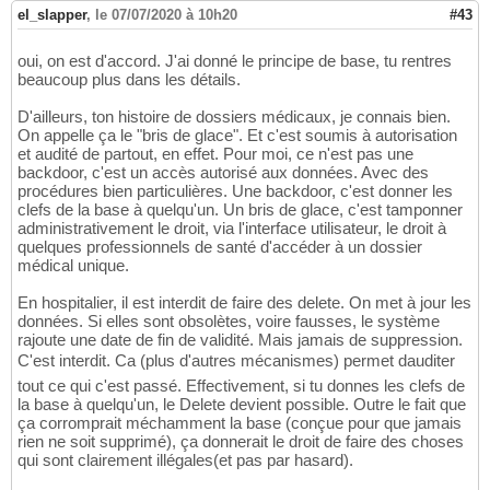
el_slapper
,
le 07/07/2020 à 10h20
#43
oui, on est d'accord. J'ai donné le principe de base, tu rentres
beaucoup plus dans les détails.
D'ailleurs, ton histoire de dossiers médicaux, je connais bien.
On appelle ça le "bris de glace". Et c'est soumis à autorisation
et audité de partout, en effet. Pour moi, ce n'est pas une
backdoor, c'est un accès autorisé aux données. Avec des
procédures bien particulières. Une backdoor, c'est donner les
clefs de la base à quelqu'un. Un bris de glace, c'est tamponner
administrativement le droit, via l'interface utilisateur, le droit à
quelques professionnels de santé d'accéder à un dossier
médical unique.
En hospitalier, il est interdit de faire des delete. On met à jour les
données. Si elles sont obsolètes, voire fausses, le système
rajoute une date de fin de validité. Mais jamais de suppression.
C'est interdit. Ca (plus d'autres mécanismes) permet dauditer
tout ce qui c'est passé. Effectivement, si tu donnes les clefs de
la base à quelqu'un, le Delete devient possible. Outre le fait que
ça corromprait méchamment la base (conçue pour que jamais
rien ne soit supprimé), ça donnerait le droit de faire des choses
qui sont clairement illégales(et pas par hasard).