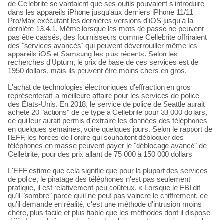
de Cellebrite se vantaient que ses outils pouvaient s'introduire
dans les appareils iPhone jusqu'aux derniers iPhone 11/11
Pro/Max exécutant les dernières versions d'iOS jusqu'à la
dernière 13.4.1. Même lorsque les mots de passe ne peuvent
pas être cassés, des fournisseurs comme Cellebrite offriraient
des "services avancés" qui peuvent déverrouiller même les
appareils iOS et Samsung les plus récents. Selon les
recherches d'Upturn, le prix de base de ces services est de
1950 dollars, mais ils peuvent être moins chers en gros.
L'achat de technologies électroniques d'effraction en gros
représenterait la meilleure affaire pour les services de police
des États-Unis. En 2018, le service de police de Seattle aurait
acheté 20 "actions" de ce type à Cellebrite pour 33 000 dollars,
ce qui leur aurait permis d'extraire les données des téléphones
en quelques semaines, voire quelques jours. Selon le rapport de
l'EFF, les forces de l'ordre qui souhaitent débloquer des
téléphones en masse peuvent payer le "déblocage avancé" de
Cellebrite, pour des prix allant de 75 000 à 150 000 dollars.
L'EFF estime que cela signifie que pour la plupart des services
de police, le piratage des téléphones n'est pas seulement
pratique, il est relativement peu coûteux. « Lorsque le FBI dit
qu'il "sombre" parce qu'il ne peut pas vaincre le chiffrement, ce
qu'il demande en réalité, c'est une méthode d'intrusion moins
chère, plus facile et plus fiable que les méthodes dont il dispose