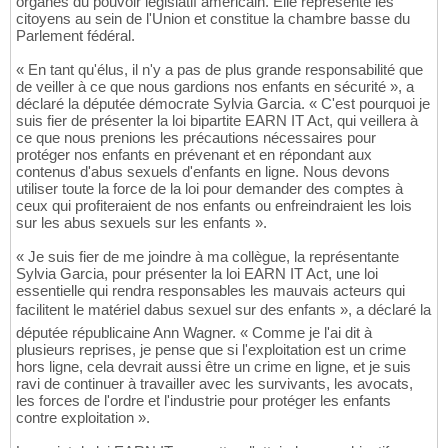
organes du pouvoir législatif américain. Elle représente les
citoyens au sein de l'Union et constitue la chambre basse du
Parlement fédéral.
« En tant qu'élus, il n'y a pas de plus grande responsabilité que
de veiller à ce que nous gardions nos enfants en sécurité », a
déclaré la députée démocrate Sylvia Garcia. « C'est pourquoi je
suis fier de présenter la loi bipartite EARN IT Act, qui veillera à
ce que nous prenions les précautions nécessaires pour
protéger nos enfants en prévenant et en répondant aux
contenus d'abus sexuels d'enfants en ligne. Nous devons
utiliser toute la force de la loi pour demander des comptes à
ceux qui profiteraient de nos enfants ou enfreindraient les lois
sur les abus sexuels sur les enfants ».
« Je suis fier de me joindre à ma collègue, la représentante
Sylvia Garcia, pour présenter la loi EARN IT Act, une loi
essentielle qui rendra responsables les mauvais acteurs qui
facilitent le matériel dabus sexuel sur des enfants », a déclaré la
députée républicaine Ann Wagner. « Comme je l'ai dit à
plusieurs reprises, je pense que si l'exploitation est un crime
hors ligne, cela devrait aussi être un crime en ligne, et je suis
ravi de continuer à travailler avec les survivants, les avocats,
les forces de l'ordre et l'industrie pour protéger les enfants
contre exploitation ».