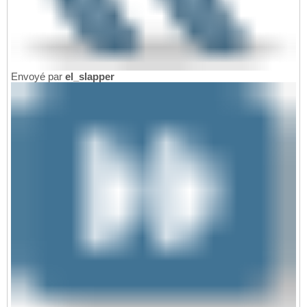
Envoyé par
el_slapper