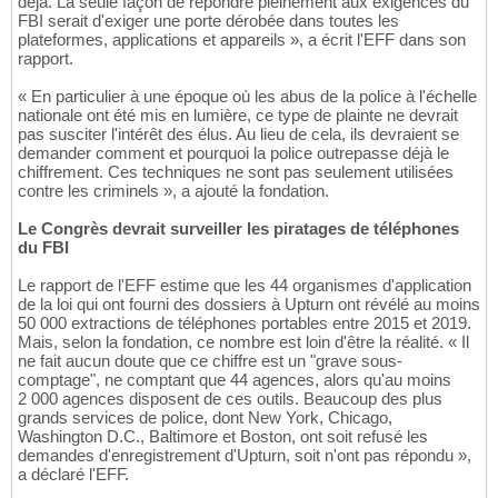
déjà. La seule façon de répondre pleinement aux exigences du
FBI serait d'exiger une porte dérobée dans toutes les
plateformes, applications et appareils », a écrit l'EFF dans son
rapport.
« En particulier à une époque où les abus de la police à l'échelle
nationale ont été mis en lumière, ce type de plainte ne devrait
pas susciter l'intérêt des élus. Au lieu de cela, ils devraient se
demander comment et pourquoi la police outrepasse déjà le
chiffrement. Ces techniques ne sont pas seulement utilisées
contre les criminels », a ajouté la fondation.
Le Congrès devrait surveiller les piratages de téléphones
du FBI
Le rapport de l'EFF estime que les 44 organismes d'application
de la loi qui ont fourni des dossiers à Upturn ont révélé au moins
50 000 extractions de téléphones portables entre 2015 et 2019.
Mais, selon la fondation, ce nombre est loin d'être la réalité. « Il
ne fait aucun doute que ce chiffre est un "grave sous-
comptage", ne comptant que 44 agences, alors qu'au moins
2 000 agences disposent de ces outils. Beaucoup des plus
grands services de police, dont New York, Chicago,
Washington D.C., Baltimore et Boston, ont soit refusé les
demandes d'enregistrement d'Upturn, soit n'ont pas répondu »,
a déclaré l'EFF.