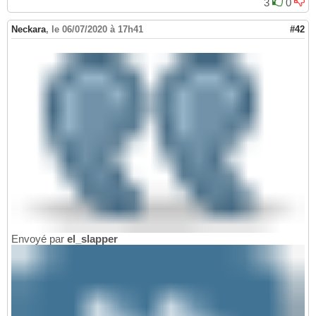
3
0
Neckara
,
le 06/07/2020 à 17h41
#42
Envoyé par
el_slapper