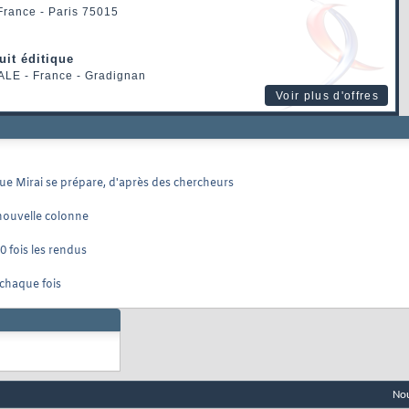
 France - Paris 75015
uit éditique
ALE
- France - Gradignan
Voir plus d'offres
e Mirai se prépare, d'après des chercheurs
 nouvelle colonne
0 fois les rendus
 chaque fois
Nou