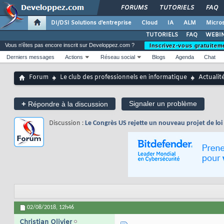
FORUMS
TUTORIELS
FAQ
DI/DSI Solutions d'entreprise
Cloud
IA
ALM
Micros
TUTORIELS
FAQ
WEBIN
Vous n'êtes pas encore inscrit sur Developpez.com ?
Inscrivez-vous gratuitem
Derniers messages
Actions
Réseau social
Blogs
Agenda
Chat
Forum
Le club des professionnels en informatique
Actualit
+
Signaler un problème
Répondre à la discussion
Discussion :
Le Congrès US rejette un nouveau projet de loi 
02/08/2018,
12h46
Christian Olivier