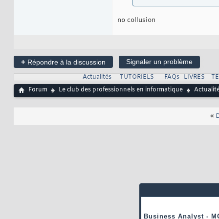
no collusion
+
Signaler un problème
Répondre à la discussion
Actualités
TUTORIELS
FAQs
LIVRES
T
Forum
Le club des professionnels en informatique
Actualit
«
D
Business Analyst - M