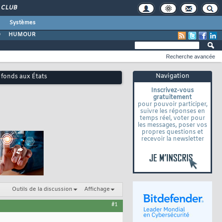
CLUB
Systèmes
O
HUMOUR
Recherche avancée
Navigation
e fonds aux États
Inscrivez-vous
gratuitement
pour pouvoir participer,
suivre les réponses en
temps réel, voter pour
les messages, poser vos
propres questions et
recevoir la newsletter
Outils de la discussion
Affichage
#1