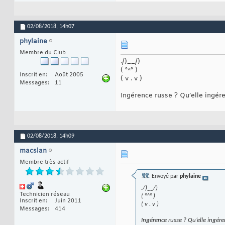
02/08/2018,
14h07
phylaine
Membre du Club
./)__/)
( °^° )
Inscrit en
Août 2005
( v . v )
Messages
11
Ingérence russe ? Qu’elle ingér
02/08/2018,
14h09
macslan
Membre très actif
Envoyé par
phylaine
./)__/)
Technicien réseau
( °^° )
Inscrit en
Juin 2011
( v . v )
Messages
414
Ingérence russe ? Qu’elle ingér