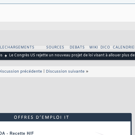
ELECHARGEMENTS
SOURCES
DEBATS
WIKI
DICO
CALENDRIE
és
Le Congrès US rejette un nouveau projet de loi visant à allouer plus d
iscussion précédente
|
Discussion suivante
»
OA - Recette H/F