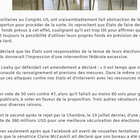
joritaires au Congrès US, ont vraisemblablement fait abstraction de 
ortun pour procéder de la sorte. Ils reprochent aux États de faire de
s fonds prévus à cet effet, soulignant qu’il est trop tôt pour affirmer 
t toujours la possibilité d’utiliser leurs propres fonds en prévision de
 tard.
 déclaré que les États sont responsables de la tenue de leurs électio
s donnerait l’impression d’une intervention fédérale excessive.
k Leahy qui défendait cet amendement a déclaré : « Il est temps que
munauté du renseignement et prenions des mesures. Dans le même comm
eux ces attaques contre nos Etats et d'intervenir avec les ressources
 vote de 50 voix contre 47, alors qu’il fallait au moins 60 voix pour q
publicain, à voter en faveur de la proposition. Trois autres sénateurs 
our diverses raisons.
le second après le rejet par la Chambre, le 19 juillet dernier, d’une p
nte de 380 millions USD pour une meilleure sécurisation des élection
res seulement après que Facebook ait averti de nouvelles tentatives 
que la sénatrice Claire McCaskill ait déclaré que son bureau a été ci