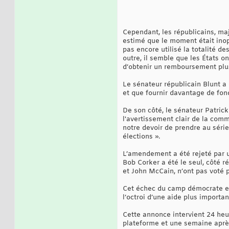
Cependant, les républicains, ma
estimé que le moment était inopp
pas encore utilisé la totalité de
outre, il semble que les États on
d’obtenir un remboursement plus
Le sénateur républicain Blunt a
et que fournir davantage de fond
De son côté, le sénateur Patric
l'avertissement clair de la com
notre devoir de prendre au séri
élections ».
L’amendement a été rejeté par un
Bob Corker a été le seul, côté ré
et John McCain, n’ont pas voté p
Cet échec du camp démocrate est 
l’octroi d’une aide plus importa
Cette annonce intervient 24 heu
plateforme et une semaine après 