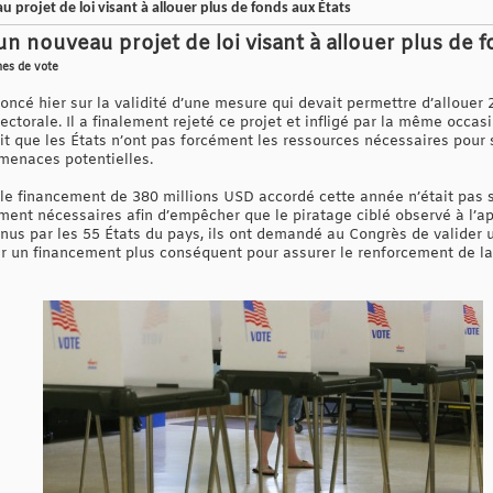
 projet de loi visant à allouer plus de fonds aux États
n nouveau projet de loi visant à allouer plus de f
mes de vote
oncé hier sur la validité d’une mesure qui devait permettre d’alloue
lectorale. Il a finalement rejeté ce projet et infligé par la même oc
ait que les États n’ont pas forcément les ressources nécessaires pour
menaces potentielles.
e financement de 380 millions USD accordé cette année n’était pas s
ent nécessaires afin d’empêcher que le piratage ciblé observé à l’app
nus par les 55 États du pays, ils ont demandé au Congrès de valider u
r un financement plus conséquent pour assurer le renforcement de la