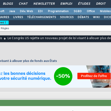
BLOGS
CHAT
NEWSLETTER
EMPLOI
ÉTUDES
DROIT
oft
Java
Dév. Web
EDI
Programmation
SGBD
Office
Mobiles
AIRES
LIVRES
TÉLÉCHARGEMENTS
SOURCES
DÉBATS
WIKI
DIC
ent !
Règles
és
Le Congrès US rejette un nouveau projet de loi visant à allouer plus d
visant à allouer plus de fonds aux États