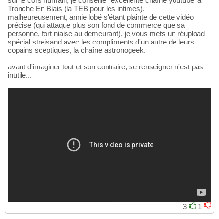
sur le cors humain, je conseille l'excellente chaîne youtube la
Tronche En Biais (la TEB pour les intimes).
malheureusement, annie lobé s'étant plainte de cette vidéo
précise (qui attaque plus son fond de commerce que sa
personne, fort niaise au demeurant), je vous mets un réupload
spécial streisand avec les compliments d'un autre de leurs
copains sceptiques, la chaîne astronogeek.
avant d'imaginer tout et son contraire, se renseigner n'est pas
inutile...
3
1