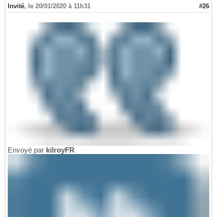
Invité
,
le 20/01/2020 à 11h31
#26
Envoyé par
kilroyFR