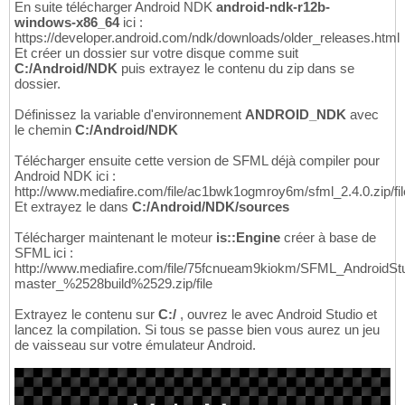
En suite télécharger Android NDK
android-ndk-r12b-
windows-x86_64
ici :
https://developer.android.com/ndk/downloads/older_releases.html
Et créer un dossier sur votre disque comme suit
C:/Android/NDK
puis extrayez le contenu du zip dans se
dossier.
Définissez la variable d'environnement
ANDROID_NDK
avec
le chemin
C:/Android/NDK
Télécharger ensuite cette version de SFML déjà compiler pour
Android NDK ici :
http://www.mediafire.com/file/ac1bwk1ogmroy6m/sfml_2.4.0.zip/fil
Et extrayez le dans
C:/Android/NDK/sources
Télécharger maintenant le moteur
is::Engine
créer à base de
SFML ici :
http://www.mediafire.com/file/75fcnueam9kiokm/SFML_AndroidStu
master_%2528build%2529.zip/file
Extrayez le contenu sur
C:/
, ouvrez le avec Android Studio et
lancez la compilation. Si tous se passe bien vous aurez un jeu
de vaisseau sur votre émulateur Android.