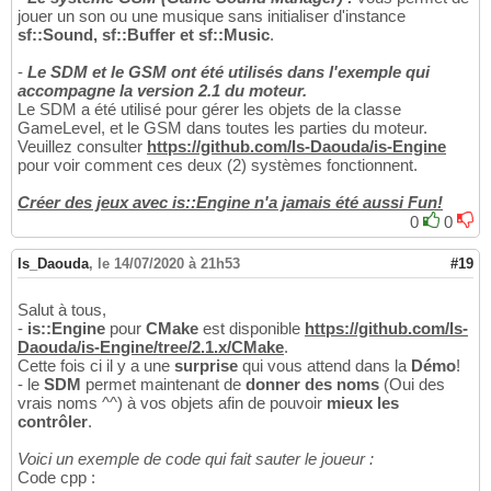
jouer un son ou une musique sans initialiser d'instance
sf::Sound, sf::Buffer et sf::Music
.
-
Le SDM et le GSM ont été utilisés dans l'exemple qui
accompagne la version 2.1 du moteur.
Le SDM a été utilisé pour gérer les objets de la classe
GameLevel, et le GSM dans toutes les parties du moteur.
Veuillez consulter
https://github.com/Is-Daouda/is-Engine
pour voir comment ces deux (2) systèmes fonctionnent.
Créer des jeux avec is::Engine n'a jamais été aussi Fun!
0
0
Is_Daouda
,
le 14/07/2020 à 21h53
#19
Salut à tous,
-
is::Engine
pour
CMake
est disponible
https://github.com/Is-
Daouda/is-Engine/tree/2.1.x/CMake
.
Cette fois ci il y a une
surprise
qui vous attend dans la
Démo
!
- le
SDM
permet maintenant de
donner des noms
(Oui des
vrais noms ^^) à vos objets afin de pouvoir
mieux les
contrôler
.
Voici un exemple de code qui fait sauter le joueur :
Code cpp :