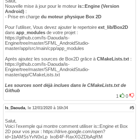
Salut,
Nouvelle mise à jour pour le moteur
is::Engine (Version
Android)
:
- Prise en charge
du moteur physique Box 2D
Pour l'utiliser, Vous devez ajouter le repertoire
ext_lib/Box2D
dans
app_modules
de votre projet :
https://github.com/Is-Daouda/is-
Engine/tree/master/SFML_AndroidStudio-
master/app/src/main/cpp/app_modules
Après ajoutez les sources de Box2D grâce à
CMakeLists.txt
:
https://github.com/Is-Daouda/is-
Engine/tree/master/SFML_AndroidStudio-
master/app/CMakeLists.txt
Les sources sont déjà inclues dans le CMakeLists.txt de
Github
1
0
Is_Daouda
,
le 12/01/2020 à 16h34
#5
Salut,
Voici l'exemple qui montre comment utiliser is::Engine et Box
2D pour vos jeux : https://drive.google.com/open?
id=1bAMSsYvN0xLp_lxoB4F-RaxXGZDbAgRM