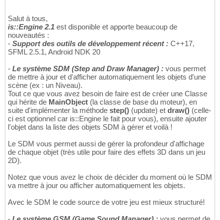
Salut à tous,
is::Engine 2.1
est disponible et apporte beaucoup de
nouveautés :
-
Support des outils de développement récent :
C++17,
SFML 2.5.1, Android NDK 20
-
Le système SDM (Step and Draw Manager) :
vous permet
de mettre à jour et d'afficher automatiquement les objets d'une
scène (ex : un Niveau).
Tout ce que vous avez besoin de faire est de créer une Classe
qui hérite de
MainObject
(la classe de base du moteur), en
suite d'implémenter la méthode
step()
(update) et
draw()
(celle-
ci est optionnel car is::Engine le fait pour vous), ensuite ajouter
l'objet dans la liste des objets SDM à gérer et voilà !
Le SDM vous permet aussi de gérer la profondeur d'affichage
de chaque objet (très utile pour faire des effets 3D dans un jeu
2D).
Notez que vous avez le choix de décider du moment où le SDM
va mettre à jour ou afficher automatiquement les objets.
Avec le SDM le code source de votre jeu est mieux structuré!
-
Le système GSM (Game Sound Manager) :
vous permet de