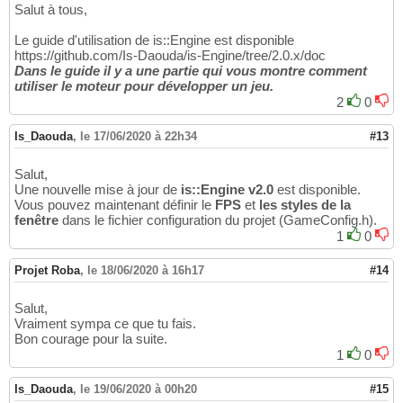
Salut à tous,
Le guide d'utilisation de is::Engine est disponible
https://github.com/Is-Daouda/is-Engine/tree/2.0.x/doc
Dans le guide il y a une partie qui vous montre comment
utiliser le moteur pour développer un jeu.
2
0
Is_Daouda
,
le 17/06/2020 à 22h34
#13
Salut,
Une nouvelle mise à jour de
is::Engine v2.0
est disponible.
Vous pouvez maintenant définir le
FPS
et
les styles de la
fenêtre
dans le fichier configuration du projet (GameConfig.h).
1
0
Projet Roba
,
le 18/06/2020 à 16h17
#14
Salut,
Vraiment sympa ce que tu fais.
Bon courage pour la suite.
1
0
Is_Daouda
,
le 19/06/2020 à 00h20
#15