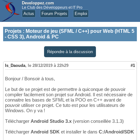
Developpez.com
Le Club des Développeurs et IT Pro
Actus
Forum Projets
Emploi
Projets
:
Moteur de jeu (SFML / C++) pour Web (HTML 5
- CSS 3), Android & PC
Répondre à la discussion
Is_Daouda
,
le 28/12/2019 à 22h29
#1
Bonjour / Bonsoir à tous,
Le but de se projet est de permettre à quiconque de pouvoir
compiler facilement son projet sur Android. Il est nécessaire de
connaitre les bases de SFML et la POO en C++ avant de
pouvoir utiliser ce projet. Ce tuto est pour les utilisateurs de
Windows. On y va !
Télécharger
Android Studio 3.x
(version conseillée 3.1.3)
Télécharger
Android SDK
et installer le dans
C:/Android/SDK