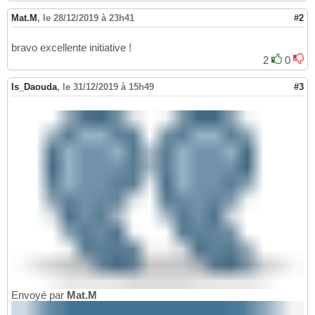
Mat.M
,
le 28/12/2019 à 23h41
#2
bravo excellente initiative !
2
0
Is_Daouda
,
le 31/12/2019 à 15h49
#3
Envoyé par
Mat.M