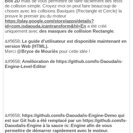
Box 2D
mais de vous permettre de faire facilement des tests
de collision simple. Croyez-moi on peut faire beaucoup de
choses avec les collisions Basiques (Rectangle et Cercle) la
preuve le premier jeu du moteur
https://play.google.com/store/apps/details?
id=com.isdaouda.icantransform&hl=En
a été créé
uniquement avec
des masques de collision Rectangle
.
&#9658;
Le guide d'utilisateur est disponible maintenant en
version Web (HTML).
Merci
@Bryce de Mouriès
pour cette idée !
&#9658;
Amélioration de https://github.com/Is-Daouda/is-
Engine-Level-Editor
&#9658;
https://github.com/Is-Daouda/is-Engine-Demo qui
est sur Git hub a été remplacé par un https://github.com/Is-
Daouda/is-Engine à la sauce is::Engine afin de vous
permettre de démarrer rapidement avec le moteur.