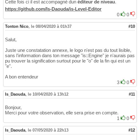
Cette fois ci il est accompagné dun
éditeur de niveau
.
https://github.com/Is-Daouda/is-Level-Editor
0
0
Tonton Nico
,
le 08/04/2020 à 01h37
#10
Salut,
Juste une constatation annexe, le logo n'est pas du tout lisible,
sans l'information dans ton message "is::Engine" je n'aurais pas
pu trouver la signification surtout pour le "o" de la fin qui est un
"e".
A bon entendeur
3
0
Is_Daouda
,
le 10/04/2020 à 13h12
#11
Bonjour,
Merci pour votre observation, elle sera prise en compte.
1
0
Is_Daouda
,
le 07/05/2020 à 22h13
#12