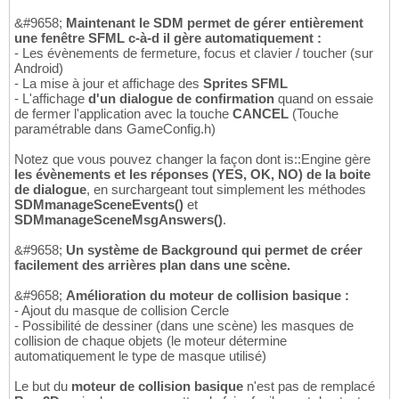
&#9658;
Maintenant le SDM permet de gérer entièrement
une fenêtre SFML c-à-d il gère automatiquement :
- Les évènements de fermeture, focus et clavier / toucher (sur
Android)
- La mise à jour et affichage des
Sprites SFML
- L'affichage
d'un dialogue de confirmation
quand on essaie
de fermer l'application avec la touche
CANCEL
(Touche
paramétrable dans GameConfig.h)
Notez que vous pouvez changer la façon dont is::Engine gère
les évènements et les réponses (YES, OK, NO) de la boite
de dialogue
, en surchargeant tout simplement les méthodes
SDMmanageSceneEvents()
et
SDMmanageSceneMsgAnswers()
.
&#9658;
Un système de Background qui permet de créer
facilement des arrières plan dans une scène.
&#9658;
Amélioration du moteur de collision basique :
- Ajout du masque de collision Cercle
- Possibilité de dessiner (dans une scène) les masques de
collision de chaque objets (le moteur détermine
automatiquement le type de masque utilisé)
Le but du
moteur de collision basique
n'est pas de remplacé