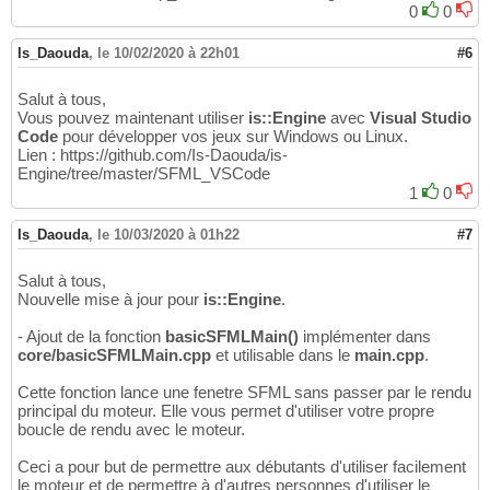
0
0
Is_Daouda
,
le 10/02/2020 à 22h01
#6
Salut à tous,
Vous pouvez maintenant utiliser
is::Engine
avec
Visual Studio
Code
pour développer vos jeux sur Windows ou Linux.
Lien : https://github.com/Is-Daouda/is-
Engine/tree/master/SFML_VSCode
1
0
Is_Daouda
,
le 10/03/2020 à 01h22
#7
Salut à tous,
Nouvelle mise à jour pour
is::Engine
.
- Ajout de la fonction
basicSFMLMain()
implémenter dans
core/basicSFMLMain.cpp
et utilisable dans le
main.cpp
.
Cette fonction lance une fenetre SFML sans passer par le rendu
principal du moteur. Elle vous permet d'utiliser votre propre
boucle de rendu avec le moteur.
Ceci a pour but de permettre aux débutants d'utiliser facilement
le moteur et de permettre à d'autres personnes d'utiliser le