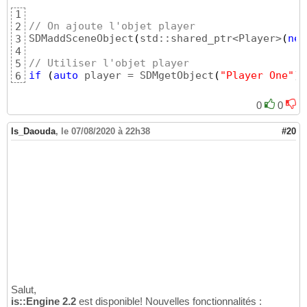
1
// On ajoute l'objet player
2
SDMaddSceneObject
(
std::shared_ptr<Player>
(
new
3
4
// Utiliser l'objet player
5
if
(
auto
 player = SDMgetObject
(
"Player One"
)
;
6
0
0
Is_Daouda
,
le 07/08/2020 à 22h38
#20
Salut,
is::Engine 2.2
est disponible! Nouvelles fonctionnalités :