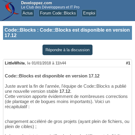
Developpez.com
Le Club des Développeurs et IT Pro
Actus
Forum Code::Blocks
Emploi
Code::Blocks
:
Code::Blocks est disponible en version
17.12
Répondre à la discussion
LittleWhite
,
le 01/01/2018 à 11h44
#1
Code::Blocks est disponible en version 17.12
Juste avant la fin de l'année, l'équipe de Code::Blocks a publié
une nouvelle version stable
17.12
.
Cette version apporte évidemment de nombreuses corrections
(de plantage et de bogues moins importants). Voici un
récapitulatif :
chargement accéléré de gros projets (ayant plein de fichiers, ou
plein de cibles) ;