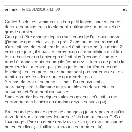
onilink_
,
le 02/01/2018 à 11h30
#5
Code::Blocks est vraiment un bon petit logiciel pour se lancer
dans le domaine mais totalement inutilisable sur un projet de
grande ampleur.
Ça a peut être changé depuis mais quand je l'utilisais encore
(j'imagine que c'était y a peu près 2 ans ou un peu moins) il
n'arrêtait pas de crash car le projet était trop gros (au moins 3
crash par jour), il y avait de gros bugs de compilation ou il fallait
tout rebuild car un fichier cpp n'était plus "reconnu" comme
modifié, donc jamais recompilé (imaginez le temps de perdu la
première fois a croire que j'avais juste mal implémenté une
fonction), tout ça parce qu'ils ne passent pas par cmake et ont
refait les choses a leur sauce qui marche pas.
Y a pas de vrai refactoring, il s'agit d'un équivalent a
search/replace, l'affichage des variables en debug était de
souvenir extrêmement mauvaise.
Sans compter les quelques sales coups qu'il m'a fait, a me
corrompre des fichiers en random (vive les backups).
Bref quand je vois ce genre de changelog je suis pas sur qu'ils
travaillent sur les bonnes features. Mais bon au moins C::B a
l'avantage d'être du genre ready to use, et ça c'est cool quand
on est étudiant (je l'utilisais surtout a ce moment la).