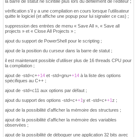
la barre de statut ne scintille plus lors du défilement de l'éditeur ;
vérification s'il y a une compilation en cours lorsque l'utilisateur
quitte le logiciel (et affiche une popup pour lui signaler ce cas) ;
suppression des entrées de menu « Save All », « Save all
projects » et « Close All Projects » ;
ajout du support de PowerShell pour le scripting ;
ajout de la position du curseur dans la barre de statut ;
il est maintenant possible d'utiliser plus de 16 threads CPU pour
la compilation ;
ajout de -std=c+
+14
et -std=gnu+
+14
à la liste des options
spécifiques au C++ ;
ajout de -std=c11 aux options par défaut ;
ajout du support des options -std=c+
+1
y et -std=c+
+1
z ;
ajout de la possibilité d'afficher la mémoire des structures ;
ajout de la possibilité d'afficher la mémoire des variables
observées ;
ajout de la possibilité de déboguer une application 32 bits avec