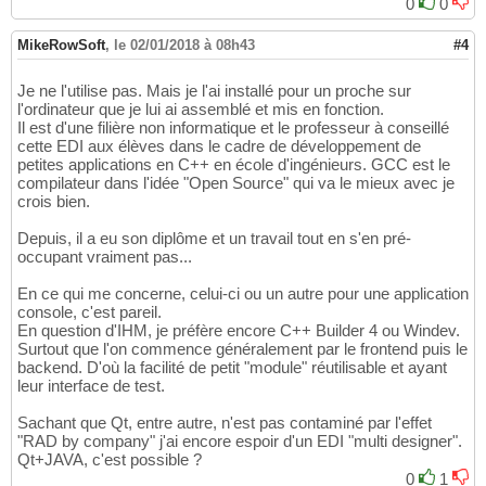
0
0
MikeRowSoft
,
le 02/01/2018 à 08h43
#4
Je ne l'utilise pas. Mais je l'ai installé pour un proche sur
l'ordinateur que je lui ai assemblé et mis en fonction.
Il est d'une filière non informatique et le professeur à conseillé
cette EDI aux élèves dans le cadre de développement de
petites applications en C++ en école d'ingénieurs. GCC est le
compilateur dans l'idée "Open Source" qui va le mieux avec je
crois bien.
Depuis, il a eu son diplôme et un travail tout en s'en pré-
occupant vraiment pas...
En ce qui me concerne, celui-ci ou un autre pour une application
console, c'est pareil.
En question d'IHM, je préfère encore C++ Builder 4 ou Windev.
Surtout que l'on commence généralement par le frontend puis le
backend. D'où la facilité de petit "module" réutilisable et ayant
leur interface de test.
Sachant que Qt, entre autre, n'est pas contaminé par l'effet
"RAD by company" j'ai encore espoir d'un EDI "multi designer".
Qt+JAVA, c'est possible ?
0
1