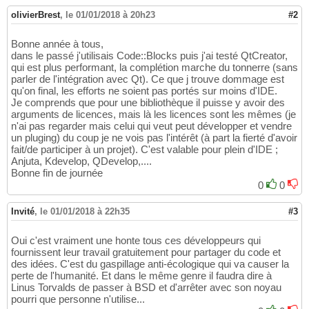
olivierBrest
,
le 01/01/2018 à 20h23
#2
Bonne année à tous,
dans le passé j'utilisais Code::Blocks puis j'ai testé QtCreator,
qui est plus performant, la complétion marche du tonnerre (sans
parler de l'intégration avec Qt). Ce que j trouve dommage est
qu'on final, les efforts ne soient pas portés sur moins d'IDE.
Je comprends que pour une bibliothèque il puisse y avoir des
arguments de licences, mais là les licences sont les mêmes (je
n'ai pas regarder mais celui qui veut peut développer et vendre
un pluging) du coup je ne vois pas l'intérêt (à part la fierté d'avoir
fait/de participer à un projet). C'est valable pour plein d'IDE ;
Anjuta, Kdevelop, QDevelop,....
Bonne fin de journée
0
0
Invité
,
le 01/01/2018 à 22h35
#3
Oui c'est vraiment une honte tous ces développeurs qui
fournissent leur travail gratuitement pour partager du code et
des idées. C'est du gaspillage anti-écologique qui va causer la
perte de l'humanité. Et dans le même genre il faudra dire à
Linus Torvalds de passer à BSD et d'arrêter avec son noyau
pourri que personne n'utilise...