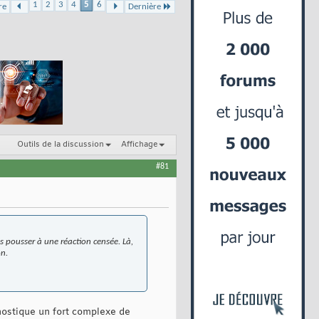
1
2
3
4
5
6
re
Dernière
Outils de la discussion
Affichage
#81
 pousser à une réaction censée. Là,
on.
gnostique un fort complexe de