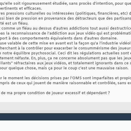
qu'elle soit rigoureusement étudiée, sans procès d'intention, pour que
ertinents et efficaces.
es pressions culturelles ou intéressées (politiques, financières, etc) 
ussi bien de pression en provenance des détracteurs que des partisan
ité est un fléau.
 comme un fléau au dessus d'autres addictions tout aussi destructrices
pas la reconnaissance de l'addiction aux jeux vidéo qui est problémat
pport à des comportements équivalents dans d'autres domaine.
use valable de cette mise en avant est la façon qu'a l'industrie vidéo
cherchant à la contrôler pour exacerber le consummérisme des joueurs,
 notre équilibre psychosocial. Ceci dit les régulations actuelles sont
ement néfaste. En, plus, ça ne concerne absolument pas que les jeux
illants" réfractaires aux jeux vidéos, et totalement ignorants dans ce
our quelque chose, mais ça pour le coup c'est une mauvaise raison.
Pour le moment les décisions prises par l'OMS sont imparfaites et prop
ompris de ceux qui jouent de manière raisonnable et contrôlée, sans 
é de ma propre condition de joueur excessif et dépendant ?