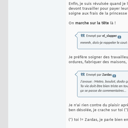
Enfin, je suis révulsée quand je 
devont travailler pour payer le
soigne aux frais de la princess
On
marche sur la tête
là !
Envoyé par
el_slapper
mmmh, dois-je rappeler le cout
Je préfère soigner des travaille
ordures, fabriquer des maisons, 
Envoyé par
Zardas
J'avoue : Metro, boulot, dodo 
Ta vie doit être bien triste en to
ça se passe de commentaires...
Je n'ai rien contre du plaisir ap
ben désolée, je crache sur toi (*
(*) toi != Zardas, je parle bien 