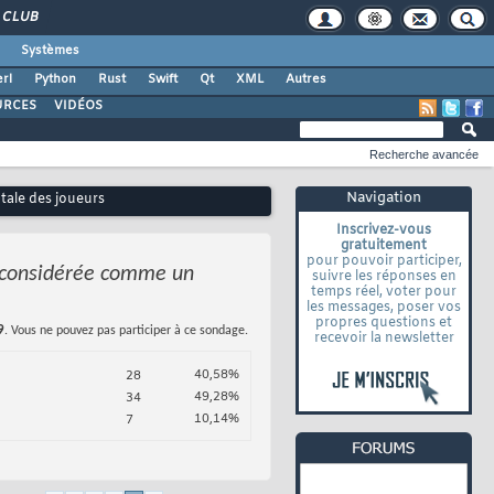
CLUB
Systèmes
rl
Python
Rust
Swift
Qt
XML
Autres
URCES
VIDÉOS
Recherche avancée
Navigation
tale des joueurs
Inscrivez-vous
gratuitement
pour pouvoir participer,
e considérée comme un
suivre les réponses en
temps réel, voter pour
les messages, poser vos
propres questions et
9
. Vous ne pouvez pas participer à ce sondage.
recevoir la newsletter
40,58%
28
49,28%
34
10,14%
7