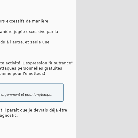
eurs excessifs de manière
anière jugée excessive par la
du à l'autre, et seule une
e activité. L'expression "à outrance"
attaques personnelles gratuites
comme pour l'émetteur.)
ide urgemment et pour longtemps.
il paraît que je devrais déjà être
agnostic.