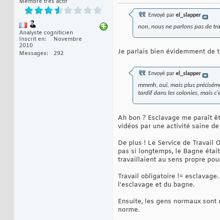
Membre très actif
Envoyé par
el_slapper
non, nous ne parlons pas de tr
Analyste cogniticien
Inscrit en
Novembre
2010
Je parlais bien évidemment de t
Messages
292
Envoyé par
el_slapper
mmmh, oui, mais plus préciséme
tardif dans les colonies, mais c'
Ah bon ? Esclavage me paraît êt
vidéos par une activité saine de 
De plus ! Le Service de Travail O
pas si longtemps, le Bagne étai
travaillaient au sens propre pour
Travail obligatoire != esclavage.
l'esclavage et du bagne.
Ensuite, les gens normaux sont 
norme.