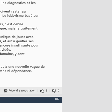
 les diagnostics et les
doivent rester au
s. Le lobbyisme basé sur
, c'est débile.
ique, mais le traitement
ludique de jouer avec
 et ainsi gonfler ses
 encore insuffisante pour
 vidéo.
 domaine, y sont
ices à une nouvelle vague de
excès ni dépendance.
Répondre avec citation
5
0
#82