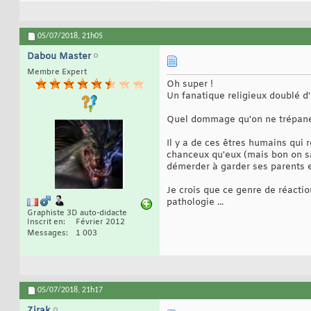
05/07/2018,
21h05
Dabou Master
Membre Expert
Oh super !
Un fanatique religieux doublé d'u
Quel dommage qu'on ne trépane p
Il y a de ces êtres humains qui
chanceux qu'eux (mais bon on sa
démerder à garder ses parents en
Je crois que ce genre de réacti
pathologie ...
Graphiste 3D auto-didacte
Inscrit en
Février 2012
Messages
1 003
05/07/2018,
21h17
Zirak