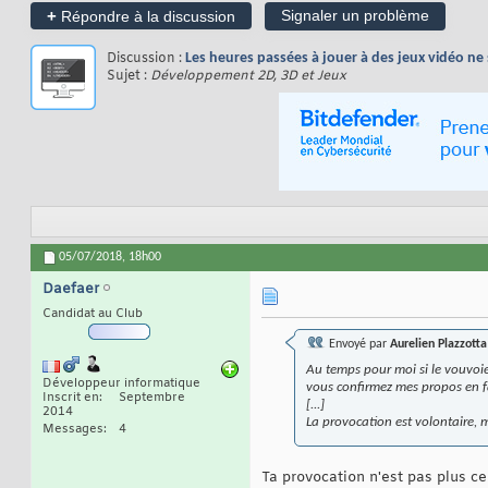
+
Signaler un problème
Répondre à la discussion
Discussion :
Les heures passées à jouer à des jeux vidéo ne
Sujet :
Développement 2D, 3D et Jeux
05/07/2018,
18h00
Daefaer
Candidat au Club
Envoyé par
Aurelien Plazzotta
Au temps pour moi si le vouvoie
Développeur informatique
vous confirmez mes propos en fa
Inscrit en
Septembre
[...]
2014
La provocation est volontaire, 
Messages
4
Ta provocation n'est pas plus ce