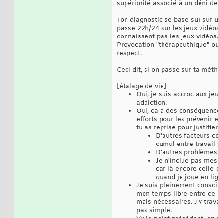
supériorité associé à un déni de
Ton diagnostic se base sur sur u
passe 22h/24 sur les jeux vidéo
connaissent pas les jeux vidéos.
Provocation "thérapeuthique" ou
respect.
Ceci dit, si on passe sur ta mét
[étalage de vie]
Oui, je suis accroc aux j
addiction.
Oui, ça a des conséquence
efforts pour les prévenir 
tu as reprise pour justifie
D'autres facteurs c
cumul entre travail 
D'autres problèmes 
Je n'inclue pas mes
car là encore celle-
quand je joue en lig
Je suis pleinement conscie
mon temps libre entre ce l
mais nécessaires. J'y trava
pas simple.