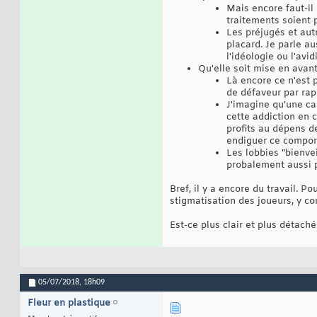
Mais encore faut-il 
traitements soient p
Les préjugés et autr
placard. Je parle a
l'idéologie ou l'avid
Qu'elle soit mise en avant
Là encore ce n'est 
de défaveur par ra
J'imagine qu'une ca
cette addiction en 
profits au dépens de
endiguer ce comport
Les lobbies "bienve
probalement aussi p
Bref, il y a encore du travail. 
stigmatisation des joueurs, y c
Est-ce plus clair et plus détach
05/07/2018,
18h09
Fleur en plastique