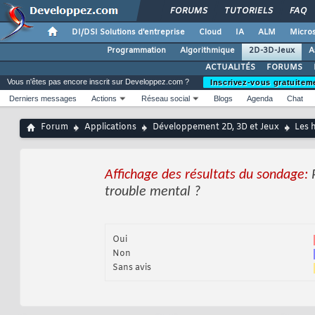
FORUMS
TUTORIELS
FAQ
DI/DSI Solutions d'entreprise
Cloud
IA
ALM
Micros
Programmation
Algorithmique
2D-3D-Jeux
A
ACTUALITÉS
FORUMS
Vous n'êtes pas encore inscrit sur Developpez.com ?
Inscrivez-vous gratuitem
Derniers messages
Actions
Réseau social
Blogs
Agenda
Chat
Forum
Applications
Développement 2D, 3D et Jeux
Les 
Affichage des résultats du sondage:
trouble mental ?
Oui
Non
Sans avis