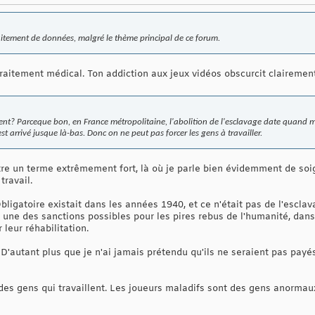
aitement de données, malgré le thème principal de ce forum.
raitement médical. Ton addiction aux jeux vidéos obscurcit clairemen
nt? Parceque bon, en France métropolitaine, l'abolition de l'esclavage date quand 
est arrivé jusque là-bas. Donc on ne peut pas forcer les gens à travailler.
re un terme extrêmement fort, là où je parle bien évidemment de soi
travail.
bligatoire existait dans les années 1940, et ce n'était pas de l'esclavag
t une des sanctions possibles pour les pires rebus de l'humanité, dan
 leur réhabilitation.
 D'autant plus que je n'ai jamais prétendu qu'ils ne seraient pas payés,
des gens qui travaillent. Les joueurs maladifs sont des gens anormaux