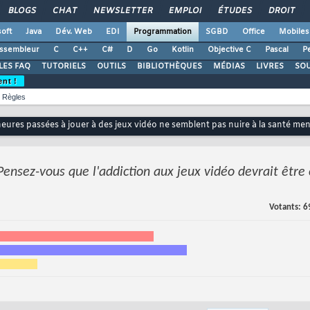
BLOGS
CHAT
NEWSLETTER
EMPLOI
ÉTUDES
DROIT
oft
Java
Dév. Web
EDI
Programmation
SGBD
Office
Mobiles
ssembleur
C
C++
C#
D
Go
Kotlin
Objective C
Pascal
Pe
LES FAQ
TUTORIELS
OUTILS
BIBLIOTHÈQUES
MÉDIAS
LIVRES
SO
ent !
Règles
heures passées à jouer à des jeux vidéo ne semblent pas nuire à la santé men
Pensez-vous que l'addiction aux jeux vidéo devrait êtr
Votants
6