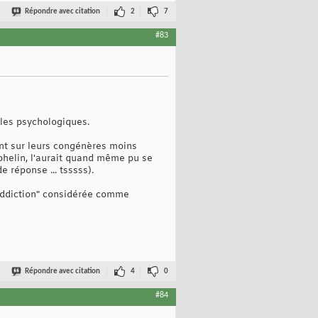
Répondre avec citation
2
7
#83
bles psychologiques.
ant sur leurs congénères moins
phelin, l'aurait quand même pu se
 réponse ... tsssss).
"addiction" considérée comme
Répondre avec citation
4
0
#84