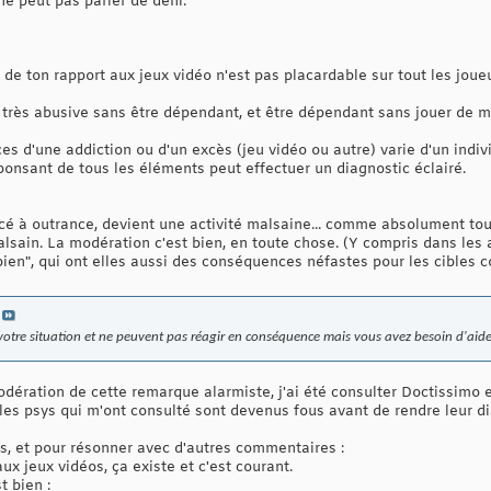
ne peut pas parler de déni.
n de ton rapport aux jeux vidéo n'est pas placardable sur tout les jou
très abusive sans être dépendant, et être dépendant sans jouer de m
 d'une addiction ou d'un excès (jeu vidéo ou autre) varie d'un indivi
nsant de tous les éléments peut effectuer un diagnostic éclairé.
rcé à outrance, devient une activité malsaine... comme absolument tout
lsain. La modération c'est bien, en toute chose. (Y compris dans les 
bien", qui ont elles aussi des conséquences néfastes pour les cibles 
e votre situation et ne peuvent pas réagir en conséquence mais vous avez besoin d'a
ération de cette remarque alarmiste, j'ai été consulter Doctissimo et 
es psys qui m'ont consulté sont devenus fous avant de rendre leur di
is, et pour résonner avec d'autres commentaires :
ux jeux vidéos, ça existe et c'est courant.
t bien :