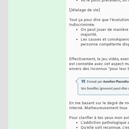
Vu le point précédent, on 
[/étalage de vie]
Tout ça pour dire que l'évolutio
indiscriminée.
On peut jouer de manière 
majorité.
Les causes et conséquences
personne compétente dispo
Effectivement, le jeu vidéo, exe
est connetée avec cet aspect ma
envers des inconnus "pour leur 
Envoyé par
Aurelien Plazzotta
Vos familles ignorent peut-êtr
En me basant sur le degré de mod
interné. Malheureusement tous l
Pour clarifier à tes yeux mon av
L'addiction pathologique a
Qu'elle soit reconnue, c'es