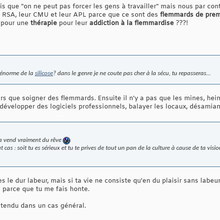
lis que "on ne peut pas forcer les gens à travailler" mais nous par contr
ur RSA, leur CMU et leur APL parce que ce sont des
flemmards de prem
e pour une
thérapie
pour leur
addiction à la flemmardise
???!
 énorme de la
silicose
? dans le genre je ne coute pas cher à la sécu, tu repasseras...
urs que soigner des flemmards. Ensuite il n'y a pas que les mines, hei
développer des logiciels professionnels, balayer les locaux, désamian
ça vend vraiment du rêve
ut cas : soit tu es sérieux et tu te prives de tout un pan de la culture à cause de ta visi
rès le dur labeur, mais si ta vie ne consiste qu'en du plaisir sans labeu
) parce que tu me fais honte.
entendu dans un cas général.