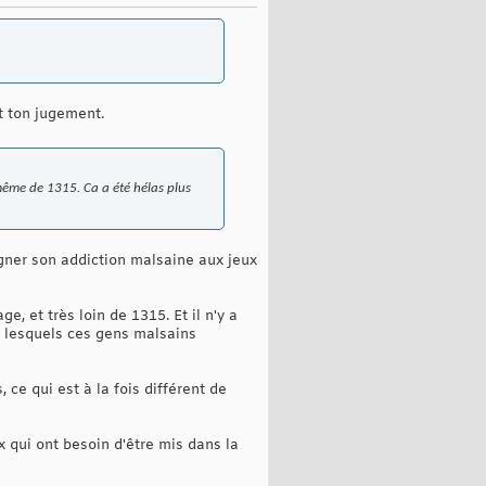
t ton jugement.
même de 1315. Ca a été hélas plus
gner son addiction malsaine aux jeux
e, et très loin de 1315. Et il n'y a
s lesquels ces gens malsains
 ce qui est à la fois différent de
 qui ont besoin d'être mis dans la