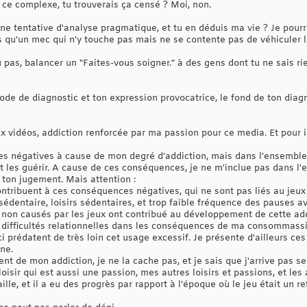
 ce complexe, tu trouverais ça censé ? Moi, non.
ne tentative d'analyse pragmatique, et tu en déduis ma vie ? Je pourr
s qu'un mec qui n'y touche pas mais ne se contente pas de véhiculer 
 pas, balancer un "Faites-vous soigner." à des gens dont tu ne sais r
hode de diagnostic et ton expression provocatrice, le fond de ton diagn
eux vidéos, addiction renforcée par ma passion pour ce media. Et pou
s négatives à cause de mon degré d'addiction, mais dans l'ensemble, r
et les guérir. A cause de ces conséquences, je ne m'inclue pas dans l'e
r ton jugement. Mais attention :
ontribuent à ces conséquences négatives, qui ne sont pas liés au jeux 
sédentaire, loisirs sédentaires, et trop faible fréquence des pauses a
non causés par les jeux ont contribué au développement de cette add
 difficultés relationnelles dans les conséquences de ma consommassi
ci prédatent de très loin cet usage excessif. Je présente d'ailleurs c
ne.
nt de mon addiction, je ne la cache pas, et je sais que j'arrive pas se
oisir qui est aussi une passion, mes autres loisirs et passions, et les
ille, et il a eu des progrès par rapport à l'époque où le jeu était un r