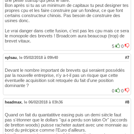
une petite startup qui peut le faire.
Bon après si tu as un minimum de capitaux tu peut designer tes
propres cpu et les faire construire par un fondeur, ce que font
certains constructeur chinois. Pas besoin de construire des
usines donc.
Le vrai danger dans cette fusion, c'est pas les cpu mais ce sera
le monopole des brevets ! Broadcom aura beaucoup (trop) de
brevet vitaux.
5
0
sylsau
,
le 05/02/2018 à 09h40
#7
Devant le nombre important de brevets qui seraient possédés
par la nouvelle entreprise, n'y a-t-il pas un risque que cette
éventuelle acquisition soit retoquée du fait d'une position
dominante ?
0
0
headmax
,
le 06/02/2018 à 03h36
#8
Quand on fait du quantatitive easing puis un demi siècle faut
pas s'étonner que le dollars "qui a perdu son talon Or" (accords
de bretton woods) puisse racheter autant avec une monnaie au
bord du précipice comme l'Euro d'ailleurs.