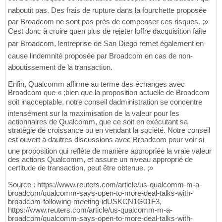
naboutit pas. Des frais de rupture dans la fourchette proposée
par Broadcom ne sont pas près de compenser ces risques. ;»
Cest donc à croire quen plus de rejeter loffre dacquisition faite
par Broadcom, lentreprise de San Diego remet également en
cause lindemnité proposée par Broadcom en cas de non-
aboutissement de la transaction.
Enfin, Qualcomm affirme au terme des échanges avec
Broadcom que « ;bien que la proposition actuelle de Broadcom
soit inacceptable, notre conseil dadministration se concentre
intensément sur la maximisation de la valeur pour les
actionnaires de Qualcomm, que ce soit en exécutant sa
stratégie de croissance ou en vendant la société. Notre conseil
est ouvert à dautres discussions avec Broadcom pour voir si
une proposition qui reflète de manière appropriée la vraie valeur
des actions Qualcomm, et assure un niveau approprié de
certitude de transaction, peut être obtenue. ;»
Source : https://www.reuters.com/article/us-qualcomm-m-a-
broadcom/qualcomm-says-open-to-more-deal-talks-with-
broadcom-following-meeting-idUSKCN1G01F3,
https://www.reuters.com/article/us-qualcomm-m-a-
broadcom/qualcomm-says-open-to-more-deal-talks-with-