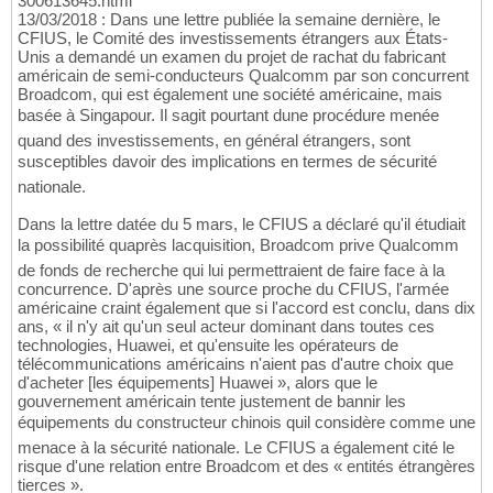
300613645.html
13/03/2018 : Dans une lettre publiée la semaine dernière, le
CFIUS, le Comité des investissements étrangers aux États-
Unis a demandé un examen du projet de rachat du fabricant
américain de semi-conducteurs Qualcomm par son concurrent
Broadcom, qui est également une société américaine, mais
basée à Singapour. Il sagit pourtant dune procédure menée
quand des investissements, en général étrangers, sont
susceptibles davoir des implications en termes de sécurité
nationale.
Dans la lettre datée du 5 mars, le CFIUS a déclaré qu'il étudiait
la possibilité quaprès lacquisition, Broadcom prive Qualcomm
de fonds de recherche qui lui permettraient de faire face à la
concurrence. D'après une source proche du CFIUS, l'armée
américaine craint également que si l'accord est conclu, dans dix
ans, « il n'y ait qu'un seul acteur dominant dans toutes ces
technologies, Huawei, et qu'ensuite les opérateurs de
télécommunications américains n'aient pas d'autre choix que
d'acheter [les équipements] Huawei », alors que le
gouvernement américain tente justement de bannir les
équipements du constructeur chinois quil considère comme une
menace à la sécurité nationale. Le CFIUS a également cité le
risque d'une relation entre Broadcom et des « entités étrangères
tierces ».