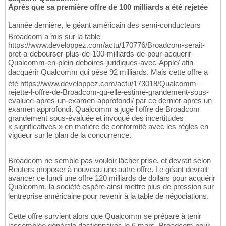
Après que sa première offre de 100 milliards a été rejetée
Lannée dernière, le géant américain des semi-conducteurs
Broadcom a mis sur la table
https://www.developpez.com/actu/170776/Broadcom-serait-
pret-a-debourser-plus-de-100-milliards-de-pour-acquerir-
Qualcomm-en-plein-deboires-juridiques-avec-Apple/ afin
dacquérir Qualcomm qui pèse 92 milliards. Mais cette offre a
été https://www.developpez.com/actu/173018/Qualcomm-
rejette-l-offre-de-Broadcom-qu-elle-estime-grandement-sous-
evaluee-apres-un-examen-approfondi/ par ce dernier après un
examen approfondi. Qualcomm a jugé l'offre de Broadcom
grandement sous-évaluée et invoqué des incertitudes
« significatives » en matière de conformité avec les règles en
vigueur sur le plan de la concurrence.
Broadcom ne semble pas vouloir lâcher prise, et devrait selon
Reuters proposer à nouveau une autre offre. Le géant devrait
avancer ce lundi une offre 120 milliards de dollars pour acquérir
Qualcomm, la société espère ainsi mettre plus de pression sur
lentreprise américaine pour revenir à la table de négociations.
Cette offre survient alors que Qualcomm se prépare à tenir
lassemblée générale dactionnaires le 6 mars. Broadcom pour