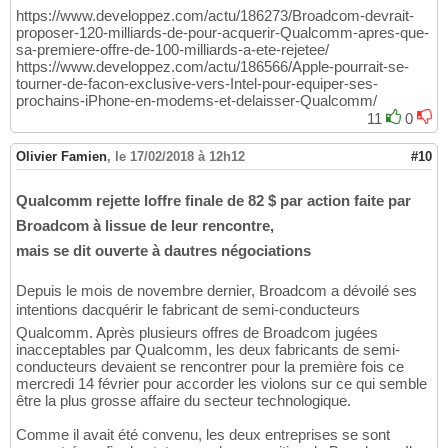
https://www.developpez.com/actu/186273/Broadcom-devrait-
proposer-120-milliards-de-pour-acquerir-Qualcomm-apres-que-
sa-premiere-offre-de-100-milliards-a-ete-rejetee/
https://www.developpez.com/actu/186566/Apple-pourrait-se-
tourner-de-facon-exclusive-vers-Intel-pour-equiper-ses-
prochains-iPhone-en-modems-et-delaisser-Qualcomm/
11
0
Olivier Famien
,
le 17/02/2018 à 12h12
#10
Qualcomm rejette loffre finale de 82 $ par action faite par
Broadcom à lissue de leur rencontre,
mais se dit ouverte à dautres négociations
Depuis le mois de novembre dernier, Broadcom a dévoilé ses
intentions dacquérir le fabricant de semi-conducteurs
Qualcomm. Après plusieurs offres de Broadcom jugées
inacceptables par Qualcomm, les deux fabricants de semi-
conducteurs devaient se rencontrer pour la première fois ce
mercredi 14 février pour accorder les violons sur ce qui semble
être la plus grosse affaire du secteur technologique.
Comme il avait été convenu, les deux entreprises se sont