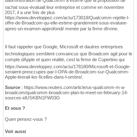
dadministration de Qualcomm a estimé que la proposition de
rachat sous-évaluait leur entreprise et comme en novembre
2017, il a une fois de plus
https://www.developpez.com/actu/173018/Qualcomm-rejette-l-
offre-de-Broadcom-qu-elle-estime-grandement-sous-evaluee-
apres-un-examen-approfondi/ menée par la firme dIrvine.
Il faut rappeler que Google, Microsoft et dautres entreprises
technologiques semblent convaincus que Broadcom agit pour le
compte dApple et quen réalité, cest la firme de Cupertino qui
https://www.developpez.com/actu/178180/Microsoft-et-Google-
seraient-preoccupes-par-l-OPA-de-Broadcom-sur-Qualcomm-
Apple-tirerait-les-ficelles-dans-l-ombre/.
Source
: https://www.reuters.com/article/us-qualcomm-m-a-
broadcom/qualcomm-broadcom-plan-to-meet-on-february-14-
sources-idUSKBN1FW03G
Et vous ?
Quen pensez-vous ?
Voir aussi