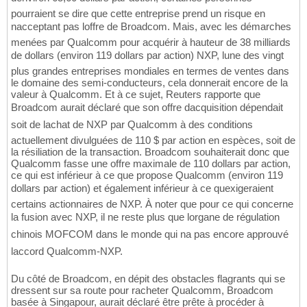
pourraient se dire que cette entreprise prend un risque en
nacceptant pas loffre de Broadcom. Mais, avec les démarches
menées par Qualcomm pour acquérir à hauteur de 38 milliards
de dollars (environ 119 dollars par action) NXP, lune des vingt
plus grandes entreprises mondiales en termes de ventes dans
le domaine des semi-conducteurs, cela donnerait encore de la
valeur à Qualcomm. Et à ce sujet, Reuters rapporte que
Broadcom aurait déclaré que son offre dacquisition dépendait
soit de lachat de NXP par Qualcomm à des conditions
actuellement divulguées de 110 $ par action en espèces, soit de
la résiliation de la transaction. Broadcom souhaiterait donc que
Qualcomm fasse une offre maximale de 110 dollars par action,
ce qui est inférieur à ce que propose Qualcomm (environ 119
dollars par action) et également inférieur à ce quexigeraient
certains actionnaires de NXP. À noter que pour ce qui concerne
la fusion avec NXP, il ne reste plus que lorgane de régulation
chinois MOFCOM dans le monde qui na pas encore approuvé
laccord Qualcomm-NXP.
Du côté de Broadcom, en dépit des obstacles flagrants qui se
dressent sur sa route pour racheter Qualcomm, Broadcom
basée à Singapour, aurait déclaré être prête à procéder à