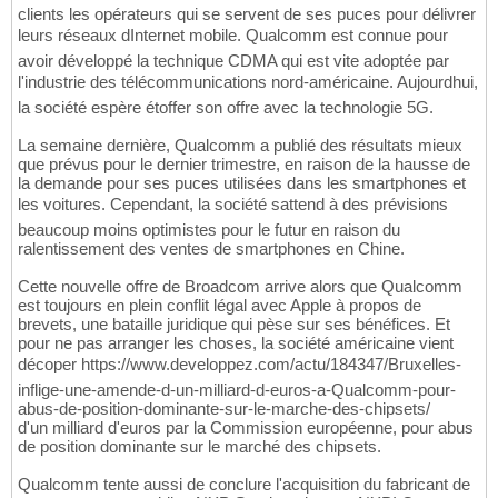
clients les opérateurs qui se servent de ses puces pour délivrer
leurs réseaux dInternet mobile. Qualcomm est connue pour
avoir développé la technique CDMA qui est vite adoptée par
l'industrie des télécommunications nord-américaine. Aujourdhui,
la société espère étoffer son offre avec la technologie 5G.
La semaine dernière, Qualcomm a publié des résultats mieux
que prévus pour le dernier trimestre, en raison de la hausse de
la demande pour ses puces utilisées dans les smartphones et
les voitures. Cependant, la société sattend à des prévisions
beaucoup moins optimistes pour le futur en raison du
ralentissement des ventes de smartphones en Chine.
Cette nouvelle offre de Broadcom arrive alors que Qualcomm
est toujours en plein conflit légal avec Apple à propos de
brevets, une bataille juridique qui pèse sur ses bénéfices. Et
pour ne pas arranger les choses, la société américaine vient
décoper https://www.developpez.com/actu/184347/Bruxelles-
inflige-une-amende-d-un-milliard-d-euros-a-Qualcomm-pour-
abus-de-position-dominante-sur-le-marche-des-chipsets/
d'un milliard d'euros par la Commission européenne, pour abus
de position dominante sur le marché des chipsets.
Qualcomm tente aussi de conclure l'acquisition du fabricant de