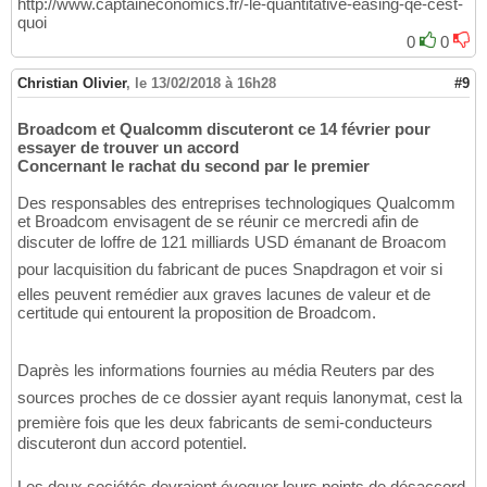
http://www.captaineconomics.fr/-le-quantitative-easing-qe-cest-
quoi
0
0
Christian Olivier
,
le 13/02/2018 à 16h28
#9
Broadcom et Qualcomm discuteront ce 14 février pour
essayer de trouver un accord
Concernant le rachat du second par le premier
Des responsables des entreprises technologiques Qualcomm
et Broadcom envisagent de se réunir ce mercredi afin de
discuter de loffre de 121 milliards USD émanant de Broacom
pour lacquisition du fabricant de puces Snapdragon et voir si
elles peuvent remédier aux graves lacunes de valeur et de
certitude qui entourent la proposition de Broadcom.
Daprès les informations fournies au média Reuters par des
sources proches de ce dossier ayant requis lanonymat, cest la
première fois que les deux fabricants de semi-conducteurs
discuteront dun accord potentiel.
Les deux sociétés devraient évoquer leurs points de désaccord