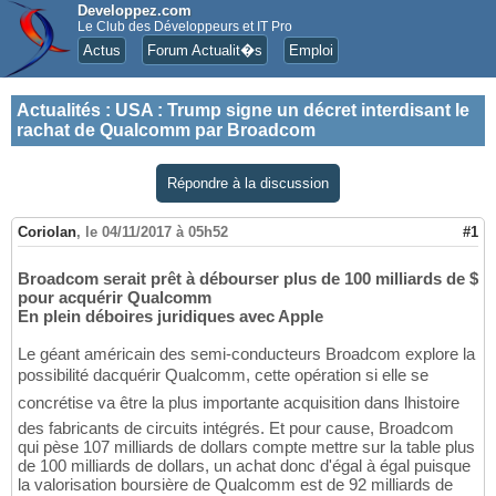
Developpez.com
Le Club des Développeurs et IT Pro
Actus
Forum Actualit�s
Emploi
Actualités
:
USA : Trump signe un décret interdisant le
rachat de Qualcomm par Broadcom
Répondre à la discussion
Coriolan
,
le 04/11/2017 à 05h52
#1
Broadcom serait prêt à débourser plus de 100 milliards de $
pour acquérir Qualcomm
En plein déboires juridiques avec Apple
Le géant américain des semi-conducteurs Broadcom explore la
possibilité dacquérir Qualcomm, cette opération si elle se
concrétise va être la plus importante acquisition dans lhistoire
des fabricants de circuits intégrés. Et pour cause, Broadcom
qui pèse 107 milliards de dollars compte mettre sur la table plus
de 100 milliards de dollars, un achat donc d'égal à égal puisque
la valorisation boursière de Qualcomm est de 92 milliards de