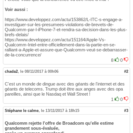
Voir aussi :
https://www.developpez.com/actu/153862/L-ITC-s-engage-a-
investiguer-sur-les-presumees-violations-de-brevets-de-
Qualcomm-par-l-iPhone-7-et-rendra-sa-decision-dans-les-plus-
brefs-delais/
https://www.developpez.com/actu/151164/Apple-Vs-
Qualcomm-Intel-entre-officiellement-dans-la-partie-en-se-
ralliant-a-Apple-et-assure-que-Qualcomm-veut-se-debarrasser-
de-la-concurrence/
8
0
chada2
,
le 08/11/2017 à 00h06
#2
C'est un monde de dingue avec des géants de l'internet et des
géants de telecoms. Trump doit être aux anges avec des opa
pareilles, ainsi que le Nasdaq et Wall Street !
1
0
Stéphane le calme
,
le 13/11/2017 à 18h15
#3
Qualcomm rejette l'offre de Broadcom qu'elle estime
grandement sous-évaluée,