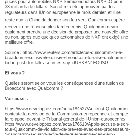
puces pour automobiles NXP Semiconductors NXPI.O pour
38 milliards de dollars. Son offre a été approuvée par les
régulateurs dans lUnion européenne le mois dernier, et il ne
reste quà la Chine de donner son feu vert. Qualcomm espère
recevoir une réponse plus tard ce mois. Qualcomm devra
également prendre une décision de proposer une nouvelle offre
ou non, après que quelques actionnaires de NXP ont exigé une
meilleure offre.
Source : https://www.reuters.com/article/us-qualcomm-m-a-
broadcom-exclusive/exclusive-broadcom-to-raise-qualcomm-
bid-in-push-for-talks-sources-say-idUSKBN1FO0SG
Et vous ?
Quelles seront selon vous les conséquences d'une fusion de
Broadcom avec Qualcomm ?
Voir aussi :
https://www.developpez.com/actu/184527/Antitrust-Qualcomm-
conteste-la-decision-de-la-Commission-europeenne-et-compte-
faire-appel-devant-le-Tribunal-general-de-l-Union-europeenne/
https://www.developpez.com/actu/176613/Apple-accuse-a-son-
tour-Qualcomm-de-violation-de-brevets-avec-ses-processeurs-
Snapdragon-a-quand-la-fin-de-la-guerre-entre-ces-deux-