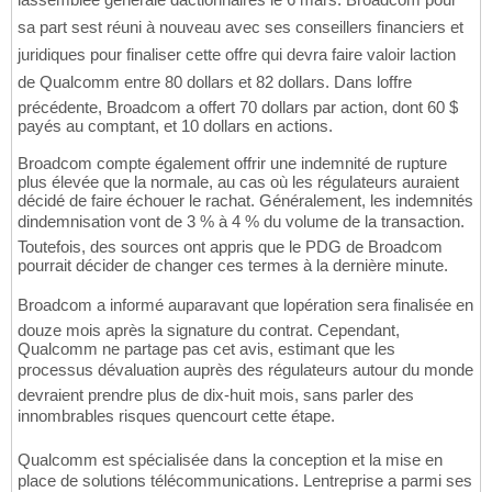
sa part sest réuni à nouveau avec ses conseillers financiers et
juridiques pour finaliser cette offre qui devra faire valoir laction
de Qualcomm entre 80 dollars et 82 dollars. Dans loffre
précédente, Broadcom a offert 70 dollars par action, dont 60 $
payés au comptant, et 10 dollars en actions.
Broadcom compte également offrir une indemnité de rupture
plus élevée que la normale, au cas où les régulateurs auraient
décidé de faire échouer le rachat. Généralement, les indemnités
dindemnisation vont de 3 % à 4 % du volume de la transaction.
Toutefois, des sources ont appris que le PDG de Broadcom
pourrait décider de changer ces termes à la dernière minute.
Broadcom a informé auparavant que lopération sera finalisée en
douze mois après la signature du contrat. Cependant,
Qualcomm ne partage pas cet avis, estimant que les
processus dévaluation auprès des régulateurs autour du monde
devraient prendre plus de dix-huit mois, sans parler des
innombrables risques quencourt cette étape.
Qualcomm est spécialisée dans la conception et la mise en
place de solutions télécommunications. Lentreprise a parmi ses