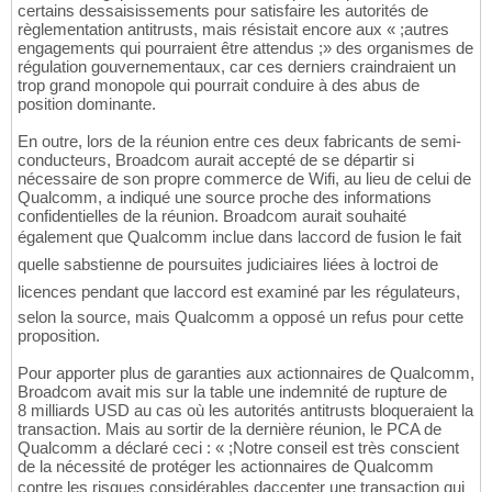
certains dessaisissements pour satisfaire les autorités de
règlementation antitrusts, mais résistait encore aux « ;autres
engagements qui pourraient être attendus ;» des organismes de
régulation gouvernementaux, car ces derniers craindraient un
trop grand monopole qui pourrait conduire à des abus de
position dominante.
En outre, lors de la réunion entre ces deux fabricants de semi-
conducteurs, Broadcom aurait accepté de se départir si
nécessaire de son propre commerce de Wifi, au lieu de celui de
Qualcomm, a indiqué une source proche des informations
confidentielles de la réunion. Broadcom aurait souhaité
également que Qualcomm inclue dans laccord de fusion le fait
quelle sabstienne de poursuites judiciaires liées à loctroi de
licences pendant que laccord est examiné par les régulateurs,
selon la source, mais Qualcomm a opposé un refus pour cette
proposition.
Pour apporter plus de garanties aux actionnaires de Qualcomm,
Broadcom avait mis sur la table une indemnité de rupture de
8 milliards USD au cas où les autorités antitrusts bloqueraient la
transaction. Mais au sortir de la dernière réunion, le PCA de
Qualcomm a déclaré ceci : « ;Notre conseil est très conscient
de la nécessité de protéger les actionnaires de Qualcomm
contre les risques considérables daccepter une transaction qui