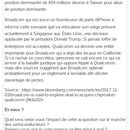
position-dominante/ de 654 millions deuros à Taiwan pour abus
de position dominante.
Broadcom qui est aussi un fournisseur de parts diPhone a
informé cette semaine quil va relocaliser son siège présent
actuellement à Singapour aux États-Unis, une décision
applaudie par le président Donald Trump. Si jamais loffre de
lentreprise est acceptée, Qualcomm va devenir une entité
importante pour Broadcom qui a déjà des locaux en Californie.
Si ce rachat se concrétise, personne ne sait encore ce qui va
arriver à la bataille juridique qui oppose Apple à Qualcomm,
mais des sources suggèrent que Broadcom opterait
probablement pour un règlement à lamiable afin déviter
davantage de pertes.
Source : https://www.bloomberg.com/news/articles/2017-11-
03/broadcom-is-said-to-explore-deal-to-acquire-chipmaker-
qualcomm-j9k6u92n
Et vous ?
Quel sera selon vous l'impact de cette acquisition sur le marché
des semiconducteurs ?
Pensez-vous que la concurrence va être mise à mal ?