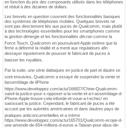
en fonction du prix des composants utilisés dans les téléphones
et réduit à des dizaines de dollars.
Les brevets en question couvrent des fonctionnalités basiques
des systèmes de téléphones mobiles. Quelques brevets ne
sont pas directement liés aux puces de Qualcomm, mais plutôt
à des technologies essentielles pour les smartphones comme
la gestion dénergie et les fonctionnalités décran comme la
Force Touch. Qualcomm en poursuivant Apple estime que la
firme a déformé la réalité et a menti aux régulateurs afin
dessayer injustement de pousser le fabricant de puces à
baisser les royalties.
Par la suite, une série dattaques en justice de part et dautre se
sont ensuivies, Qualcomm a essayé de suspendre la vente et
lassemblage de liPhone
https://www.developpez.com/actu/166827/Chine-Qualcomm-
saisit-la-justice-pour-s-opposer-a-la-vente-et-a-l-assemblage-d-
iPhone-Apple-trouve-cela-infonde-et-voue-a-l-echec/ en
saisissant la justice. Cependant, le fabricant de puces a été
accusé par les autorités américaines et dans dautres pays de
pratiques anticoncurrentielles et a même
https://www.developpez.com/actu/165701/Qualcomm-ecope-d-
une-amende-de-654-millions-d-euros-a-Taiwan-pour-abus-de-