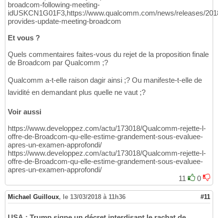
broadcom-following-meeting-
idUSKCN1G01F3,https://www.qualcomm.com/news/releases/201
provides-update-meeting-broadcom
Et vous ?
Quels commentaires faites-vous du rejet de la proposition finale
de Broadcom par Qualcomm ;?
Qualcomm a-t-elle raison dagir ainsi ;? Ou manifeste-t-elle de
lavidité en demandant plus quelle ne vaut ;?
Voir aussi
https://www.developpez.com/actu/173018/Qualcomm-rejette-l-
offre-de-Broadcom-qu-elle-estime-grandement-sous-evaluee-
apres-un-examen-approfondi/
https://www.developpez.com/actu/173018/Qualcomm-rejette-l-
offre-de-Broadcom-qu-elle-estime-grandement-sous-evaluee-
apres-un-examen-approfondi/
11
0
Michael Guilloux
,
le 13/03/2018 à 11h36
#11
USA : Trump signe un décret interdisant le rachat de