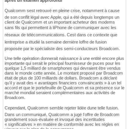
après un examen approfondi
Qualcomm sest retrouvé en pleine crise, notamment à cause
de son conflit légal avec Apple, qui a été depuis longtemps un
client de Qualcomm et un important acheteur des modems
sans fils qui permettent à liPhone de communiquer avec les
réseaux de télécommunications. Cest dans ce contexte que
lentreprise a étudié la semaine dernière loffre de fusion
proposée par le spécialiste des semi-conducteurs Broadcom.
Une telle opération donnerait naissance à une entité encore plus
importante qui serait le principal fournisseur de puces pour les
quelque 1,5 milliard de smartphones qui devraient être vendus
dans le monde cette année. Le montant proposé par Broadcom
était de plus de 100 milliards de dollars. Broadcom a déclaré
qu'il y avait des « avantages financiers convaincants » à un tel
accord et que le portefeuille de Qualcomm et sa présence sur le
marché mondial seraient complémentaires aux activités de
Broadcom.
Cependant, Qualcomm semble rejeter lidée dune telle fusion.
Dans un communiqué, Qualcomm a jugé l'offre de Broadcom
grandement sous-évaluée et invoqué des incertitudes
« significatives » en matière de conformité avec les règles en