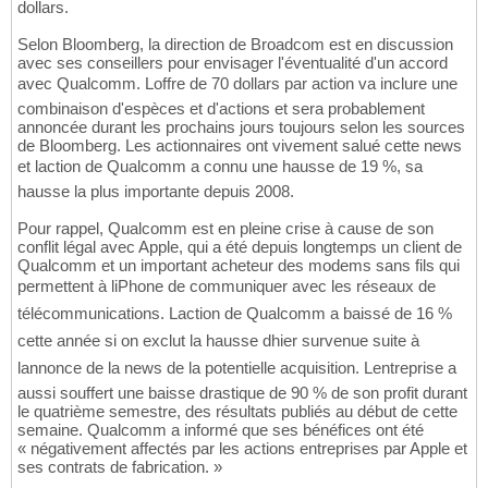
dollars.
Selon Bloomberg, la direction de Broadcom est en discussion
avec ses conseillers pour envisager l'éventualité d'un accord
avec Qualcomm. Loffre de 70 dollars par action va inclure une
combinaison d'espèces et d'actions et sera probablement
annoncée durant les prochains jours toujours selon les sources
de Bloomberg. Les actionnaires ont vivement salué cette news
et laction de Qualcomm a connu une hausse de 19 %, sa
hausse la plus importante depuis 2008.
Pour rappel, Qualcomm est en pleine crise à cause de son
conflit légal avec Apple, qui a été depuis longtemps un client de
Qualcomm et un important acheteur des modems sans fils qui
permettent à liPhone de communiquer avec les réseaux de
télécommunications. Laction de Qualcomm a baissé de 16 %
cette année si on exclut la hausse dhier survenue suite à
lannonce de la news de la potentielle acquisition. Lentreprise a
aussi souffert une baisse drastique de 90 % de son profit durant
le quatrième semestre, des résultats publiés au début de cette
semaine. Qualcomm a informé que ses bénéfices ont été
« négativement affectés par les actions entreprises par Apple et
ses contrats de fabrication. »