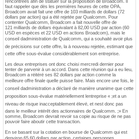
rencontrées afin de statuer sur la proposition de Broadcom. Il
faut rappeler que dès les premières heures de cette OPA,
Broadcom avait fait une offre de 103 milliards de dollars (72
dollars par action) qui a été rejetée par Qualcomm. Pour
contenter Qualcomm, Broadcom a fait nouvelle offre de
121 milliards de dollars équivalant à 82,00 USD par action (60
USD en espèces et 22 USD en actions Broadcom), mais le
conseil dadministration de Qualcomm, qui a souhaité avoir plus
de précisions sur cette offre, la à nouveau rejetée, estimant que
cette offre sous-évalue considérablement son entreprise.
Les deux entreprises ont donc choisi mercredi dernier pour
tenter de parvenir à un accord. Dans cette réunion qui a eu lieu,
Broadcom a réitéré ses 82 dollars par action comme la
meilleure offre finale quelle puisse faire. Mais encore une fois, le
conseil dadministration a déclaré de manière unanime que cette
proposition sous-évalue matériellement lentreprise « ;et a un
niveau de risque inacceptablement élevé, et nest donc pas
dans le meilleur intérêt des actionnaires de Qualcomm. ;» En
somme, Broadcom devrait revoir sa copie au risque de ne pas
pouvoir faire aboutir cette transaction.
En se basant sur la cotation en bourse de Qualcomm qui est
denviron 65,60 dollars par action, certaines personnes