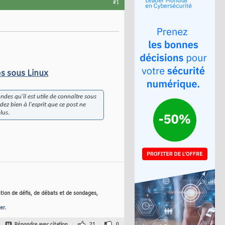
#1
s sous Linux
des qu'il est utile de connaître sous
dez bien à l'esprit que ce post ne
lus.
tion de défis, de débats et de sondages,
er
.
Répondre avec citation
21
0