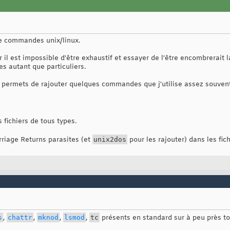
de commandes unix/linux.
ar il est impossible d'être exhaustif et essayer de l'être encombrerai
es autant que particuliers.
e permets de rajouter quelques commandes que j'utilise assez souvent
fichiers de tous types.
rriage Returns parasites (et
unix2dos
pour les rajouter) dans les fich
s
,
chattr
,
mknod
,
lsmod
,
tc
présents en standard sur à peu près tou