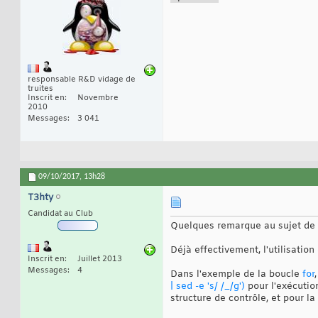
responsable R&D vidage de
truites
Inscrit en
Novembre
2010
Messages
3 041
09/10/2017,
13h28
T3hty
Candidat au Club
Quelques remarque au sujet de
Déjà effectivement, l'utilisatio
Inscrit en
Juillet 2013
Messages
4
Dans l'exemple de la boucle
for
| sed -e 's/ /_/g')
pour l'exécuti
structure de contrôle, et pour la 