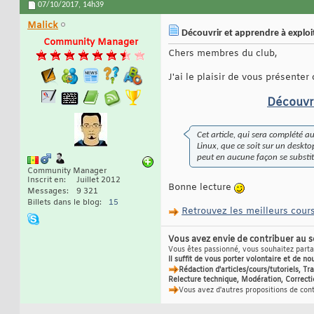
07/10/2017,
14h39
Malick
Découvrir et apprendre à explo
Community Manager
Chers membres du club,
J'ai le plaisir de vous présenter
Découvri
Cet article, qui sera complété 
Linux, que ce soit sur un deskto
peut en aucune façon se substi
Community Manager
Inscrit en
Juillet 2012
Bonne lecture
Messages
9 321
Billets dans le blog
15
Retrouvez les meilleurs cours
Vous avez envie de contribuer au 
Vous êtes passionné, vous souhaitez partag
Il suffit de vous porter volontaire et de no
Rédaction d'articles/cours/tutoriels, T
Relecture technique, Modération, Correcti
Vous avez d'autres propositions de con