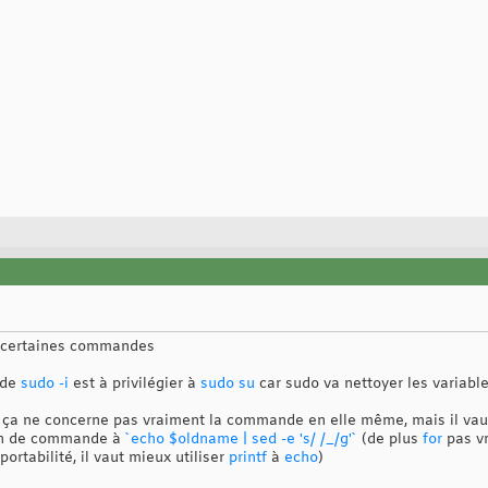
 certaines commandes
n de
sudo -i
est à privilégier à
sudo su
car sudo va nettoyer les variabl
, ça ne concerne pas vraiment la commande en elle même, mais il vau
on de commande à
`echo $oldname | sed -e 's/ /_/g'`
(de plus
for
pas vr
portabilité, il vaut mieux utiliser
printf
à
echo
)