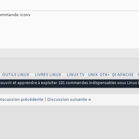
 commande iconv
OUTILS LINUX
LIVRES LINUX
LINUX TV
UNIX
GTK+
Qt
APACHE
ouvrir et apprendre à exploiter 101 commandes indispensables sous Linux [
iscussion précédente
|
Discussion suivante
»