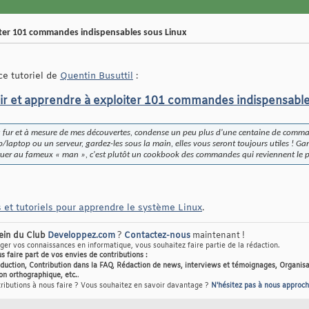
iter 101 commandes indispensables sous Linux
 ce tutoriel de
Quentin Busuttil
:
r et apprendre à exploiter 101 commandes indispensable
au fur et à mesure de mes découvertes, condense un peu plus d'une centaine de comman
p/laptop ou un serveur, gardez-les sous la main, elles vous seront toujours utiles ! Gar
tuer au fameux « man », c'est plutôt un cookbook des commandes qui reviennent le p
 et tutoriels pour apprendre le système Linux
.
sein du Club
Developpez.com
?
Contactez-nous
maintenant !
er vos connaissances en informatique, vous souhaitez faire partie de la rédaction.
us faire part de vos envies de contributions :
raduction, Contribution dans la FAQ, Rédaction de news, interviews et témoignages, Organisa
on orthographique, etc.
.
tributions à nous faire ? Vous souhaitez en savoir davantage ?
N'hésitez pas à nous approch