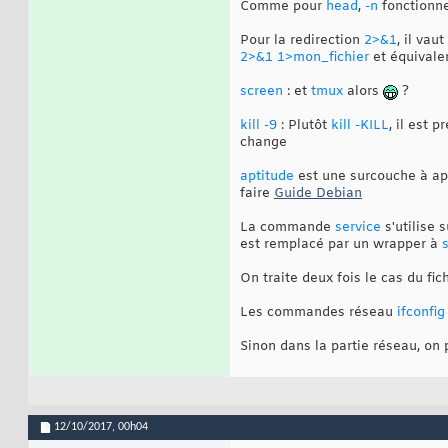
Comme pour
head
,
-n
fonctionn
Pour la redirection
2>&1
, il vau
2>&1 1>mon_fichier
et équivale
screen
: et
tmux
alors
?
kill -9
: Plutôt
kill -KILL
, il est 
change
aptitude
est une surcouche à apt
faire
Guide Debian
La commande
service
s'utilise 
est remplacé par un wrapper à
On traite deux fois le cas du fic
Les commandes réseau
ifconfig
Sinon dans la partie réseau, on
12/10/2017,
00h04