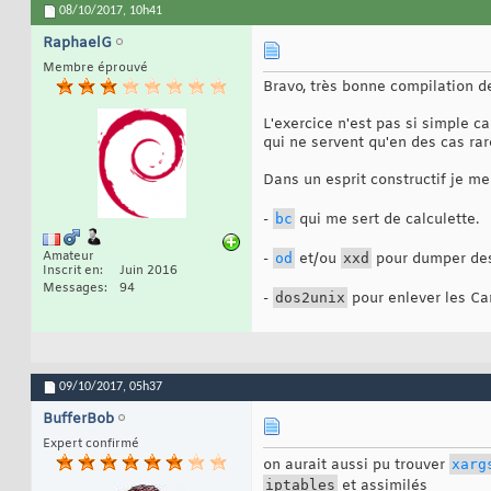
08/10/2017,
10h41
RaphaelG
Membre éprouvé
Bravo, très bonne compilation 
L'exercice n'est pas si simple c
qui ne servent qu'en des cas rar
Dans un esprit constructif je m
-
bc
qui me sert de calculette.
Amateur
-
od
et/ou
xxd
pour dumper des 
Inscrit en
Juin 2016
Messages
94
-
dos2unix
pour enlever les Ca
09/10/2017,
05h37
BufferBob
Expert confirmé
on aurait aussi pu trouver
xarg
iptables
et assimilés