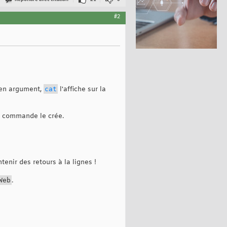
#2
é en argument,
cat
l'affiche sur la
la commande le crée.
enir des retours à la lignes !
Web
.