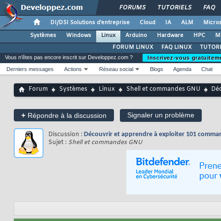
FORUMS
TUTORIELS
FAQ
DI/DSI Solutions d'entreprise
Cloud
IA
ALM
Micros
Systèmes
Windows
Linux
Arduino
Hardware
HPC
M
FORUM LINUX
FAQ LINUX
TUTORI
Vous n'êtes pas encore inscrit sur Developpez.com ?
Inscrivez-vous gratuitem
Derniers messages
Actions
Réseau social
Blogs
Agenda
Chat
Forum
Systèmes
Linux
Shell et commandes GNU
Déc
+
Signaler un problème
Répondre à la discussion
Discussion :
Découvrir et apprendre à exploiter 101 comman
Sujet :
Shell et commandes GNU