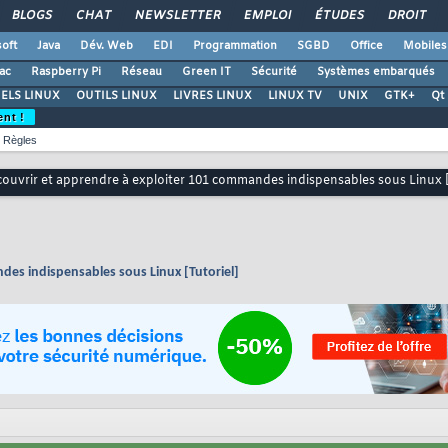
BLOGS
CHAT
NEWSLETTER
EMPLOI
ÉTUDES
DROIT
oft
Java
Dév. Web
EDI
Programmation
SGBD
Office
Mobiles
ac
Raspberry Pi
Réseau
Green IT
Sécurité
Systèmes embarqués
ELS LINUX
OUTILS LINUX
LIVRES LINUX
LINUX TV
UNIX
GTK+
Qt
ent !
Règles
ouvrir et apprendre à exploiter 101 commandes indispensables sous Linux [
des indispensables sous Linux [Tutoriel]