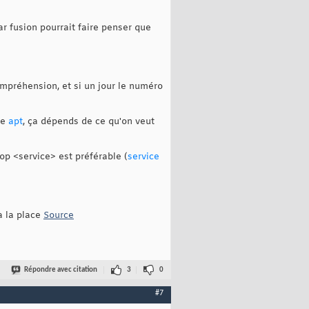
car fusion pourrait faire penser que
ompréhension, et si un jour le numéro
ue
apt
, ça dépends de ce qu'on veut
top <service> est préférable (
service
 la place
Source
Répondre avec citation
3
0
#7