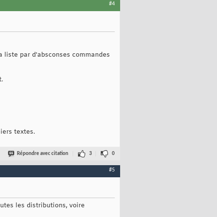
#4
t la liste par d'absconses commandes
.
iers textes.
Répondre avec citation
3
0
#5
tes les distributions, voire