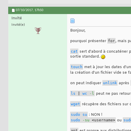
07/10/2017,
17h50
Invité
Invité(e)
Bonjour,
pourquoi présenter
for
, mais 
cat
sert d'abord à concaténer pl
sortie standard.
touch
met à jour les dates d'un 
la création d'un fichier vide se f
on peut indiquer
unlink
après
ls
|
wc
-l
peut ne pas retourn
wget
récupère des fichiers sur 
sudo
su
: NON !
sudo
-su
<
username
>
ou
sud
apt
est propre aux distributions