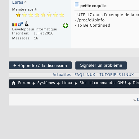
Lor6s
petite coquille
Membre averti
- UTF-17 dans l'exemple de la
- /proc/c
U
pinfo
- To Be Continued
Développeur informatique
Inscrit en
Juillet 2016
Messages
16
+
Signaler un problème
Répondre à la discussion
Actualités
FAQ LINUX
TUTORIELS LINUX
Forum
Systèmes
Linux
Shell et commandes GNU
Déc
«
D