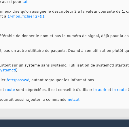
e aussi pour
tail
t mieux dire qu'on assigne le descripteur 2 à la valeur courante de 1, 
nt à
1>mon_fichier 2>&1
préférable de donner le nom et pas le numéro de signal, déjà pour la c
, pas un autre utilitaire de paquets. Quand à son utilisation plutôt q
surtout sur un système sans systemd, l'utilisation de systemctl start/s
systemctl
)
hier
/etc/passwd
, autant regrouper les informations
et
route
sont dépréciées, il est conseillé d'utiliser
ip addr
et
ip route
à
 pourrait aussi rajouter la commande
netcat