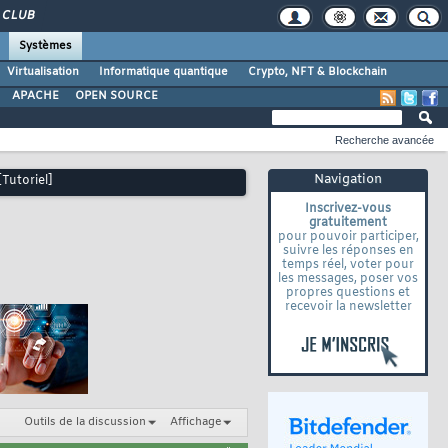
CLUB
Systèmes
Virtualisation
Informatique quantique
Crypto, NFT & Blockchain
APACHE
OPEN SOURCE
Recherche avancée
Navigation
Tutoriel]
Inscrivez-vous
gratuitement
pour pouvoir participer,
suivre les réponses en
temps réel, voter pour
les messages, poser vos
propres questions et
recevoir la newsletter
Outils de la discussion
Affichage