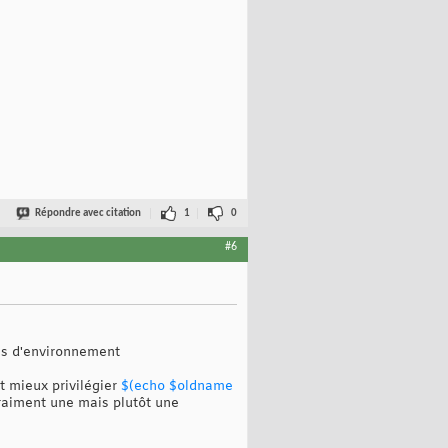
Répondre avec citation
1
0
#6
es d'environnement
t mieux privilégier
$(echo $oldname
aiment une mais plutôt une