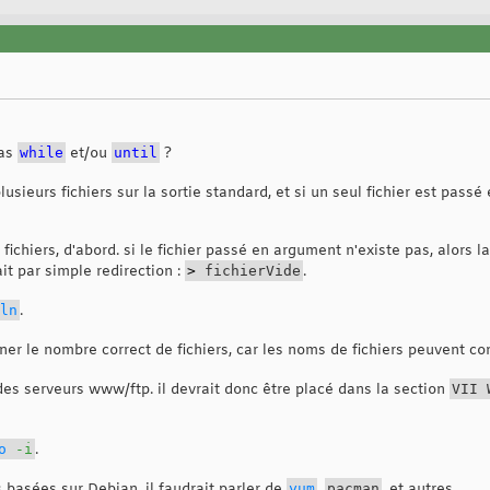
pas
while
et/ou
until
?
usieurs fichiers sur la sortie standard, et si un seul fichier est pass
fichiers, d'abord. si le fichier passé en argument n'existe pas, alors 
ait par simple redirection :
>
fichierVide
.
ln
.
er le nombre correct de fichiers, car les noms de fichiers peuvent cont
des serveurs www/ftp. il devrait donc être placé dans la section
VII 
o
-i
.
 basées sur Debian, il faudrait parler de
yum
,
pacman
, et autres...