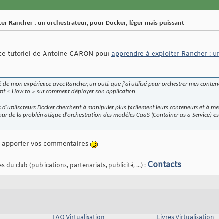
er Rancher : un orchestrateur, pour Docker, léger mais puissant
er ce tutoriel de Antoine CARON pour
apprendre à exploiter Rancher : un
 de mon expérience avec Rancher, un outil que j'ai utilisé pour orchestrer mes contene
petit « How to » sur comment déployer son application.
 d'utilisateurs Docker cherchent à manipuler plus facilement leurs conteneurs et à me
 de la problématique d'orchestration des modèles CaaS (Container as a Service) est trè
 à apporter vos commentaires
Contacts
 du club (publications, partenariats, publicité, ...) :
FAQ Virtualisation
Livres Virtualisation