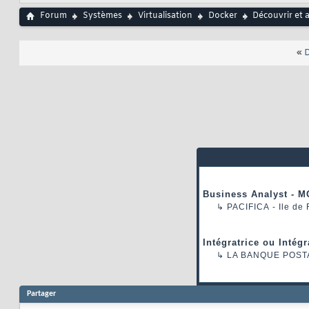
Forum
Systèmes
Virtualisation
Docker
Découvrir et 
«
D
Business Analyst - M
↳
PACIFICA
- Ile de
Intégratrice ou Intég
↳
LA BANQUE POST
Partager