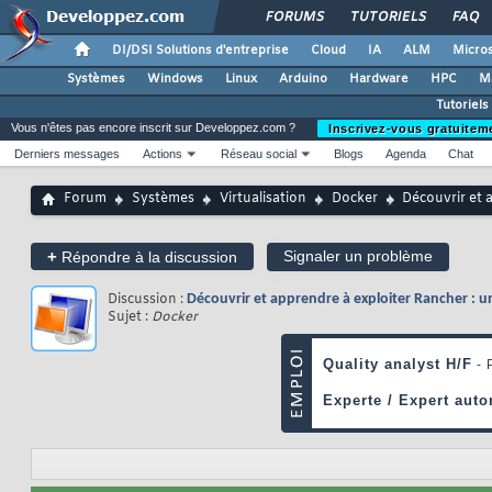
FORUMS
TUTORIELS
FAQ
DI/DSI Solutions d'entreprise
Cloud
IA
ALM
Micros
Systèmes
Windows
Linux
Arduino
Hardware
HPC
M
Tutoriels 
Vous n'êtes pas encore inscrit sur Developpez.com ?
Inscrivez-vous gratuitem
Derniers messages
Actions
Réseau social
Blogs
Agenda
Chat
Forum
Systèmes
Virtualisation
Docker
Découvrir et 
+
Signaler un problème
Répondre à la discussion
Discussion :
Découvrir et apprendre à exploiter Rancher : u
Sujet :
Docker