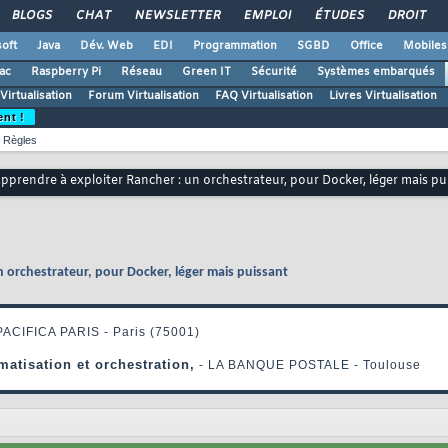
BLOGS
CHAT
NEWSLETTER
EMPLOI
ÉTUDES
DROIT
oft
Java
Dév. Web
EDI
Programmation
SGBD
Office
Mobiles
ac
Raspberry Pi
Réseau
Green IT
Sécurité
Systèmes embarqués
Virtualisation
Forum Virtualisation
FAQ Virtualisation
Livres Virtualisation
ent !
Règles
apprendre à exploiter Rancher : un orchestrateur, pour Docker, léger mais pu
n orchestrateur, pour Docker, léger mais puissant