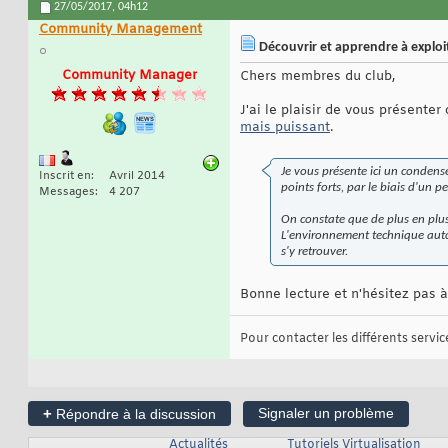
27/05/2017,
04h12
Community Management
Découvrir et apprendre à exploit
Community Manager
Chers membres du club,
J'ai le plaisir de vous présent
mais puissant
.
Je vous présente ici un condensé
Inscrit en
Avril 2014
points forts, par le biais d'un 
Messages
4 207
On constate que de plus en plus
L'environnement technique autour
s'y retrouver.
Bonne lecture et n'hésitez pas
Pour contacter les différents services
+
Signaler un problème
Répondre à la discussion
Actualités
Tutoriels Virtualisation