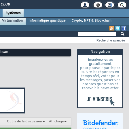
CLUB
Systèmes
Virtualisation
Informatique quantique
Crypto, NFT & Blockchain
Recherche avancée
Navigation
issant
Inscrivez-vous
gratuitement
pour pouvoir participer,
suivre les réponses en
temps réel, voter pour
les messages, poser vos
propres questions et
recevoir la newsletter
Outils de la discussion
Affichage