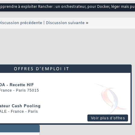
apprendre à exploiter Rancher : un orchestrateur, pour Docker, léger mais pu
iscussion précédente
|
Discussion suivante
»
OA - Recette H/F
 France - Paris 75015
rateur Cash Pooling
ALE
- France - Paris
Voir plus d'offres