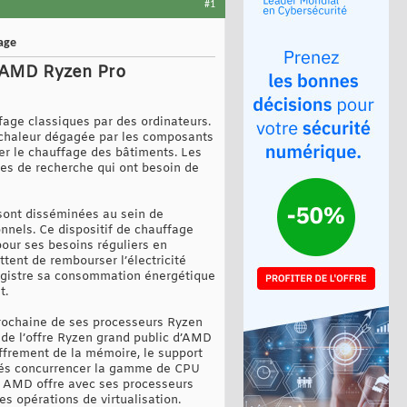
#1
age
U AMD Ryzen Pro
age classiques par des ordinateurs.
la chaleur dégagée par les composants
rer le chauffage des bâtiments. Les
tres de recherche qui ont besoin de
 sont disséminées au sein de
onnels. Ce dispositif de chauffage
 pour ses besoins réguliers en
tent de rembourser l’électricité
nregistre sa consommation énergétique
t.
prochaine de ses processeurs Ryzen
 de l’offre Ryzen grand public d’AMD
iffrement de la mémoire, le support
ensés concurrencer la gamme de CPU
C, AMD offre avec ses processeurs
s opérations de virtualisation.