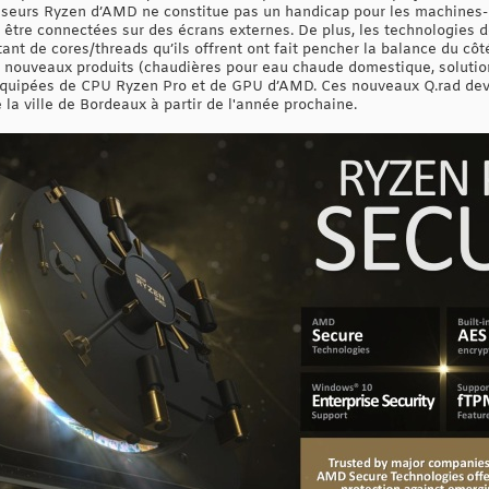
esseurs Ryzen d’AMD ne constitue pas un handicap pour les machines-
 être connectées sur des écrans externes. De plus, les technologies d
nt de cores/threads qu’ils offrent ont fait pencher la balance du côt
de nouveaux produits (chaudières pour eau chaude domestique, solution
 équipées de CPU Ryzen Pro et de GPU d’AMD. Ces nouveaux Q.rad devr
 la ville de Bordeaux à partir de l'année prochaine.