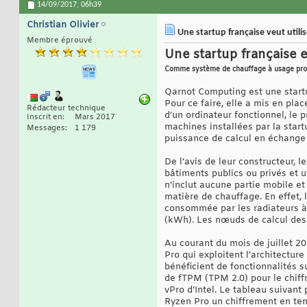
14/09/2017,
06h39
Christian Olivier
Une startup française veut uti
Membre éprouvé
Une startup française
Comme système de chauffage à usage pro
Qarnot Computing est une startu
Pour ce faire, elle a mis en pl
Rédacteur technique
d’un ordinateur fonctionnel, le
Inscrit en
Mars 2017
machines installées par la start
Messages
1 179
puissance de calcul en échange
De l’avis de leur constructeur, 
bâtiments publics ou privés et u
n’inclut aucune partie mobile et 
matière de chauffage. En effet,
consommée par les radiateurs à 
(kWh). Les nœuds de calcul des Q
Au courant du mois de juillet 2
Pro qui exploitent l’architectur
bénéficient de fonctionnalités s
de fTPM (TPM 2.0) pour le chiff
vPro d’Intel. Le tableau suivan
Ryzen Pro un chiffrement en tem