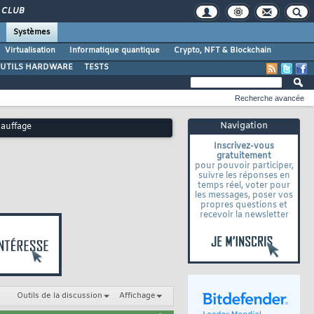
CLUB
Systèmes
Virtualisation
Informatique quantique
Crypto, NFT & Blockchain
UTILS HARDWARE
TESTS
Recherche avancée
Navigation
hauffage
Inscrivez-vous
gratuitement
pour pouvoir participer,
suivre les réponses en
temps réel, voter pour
les messages, poser vos
propres questions et
recevoir la newsletter
Outils de la discussion
Affichage