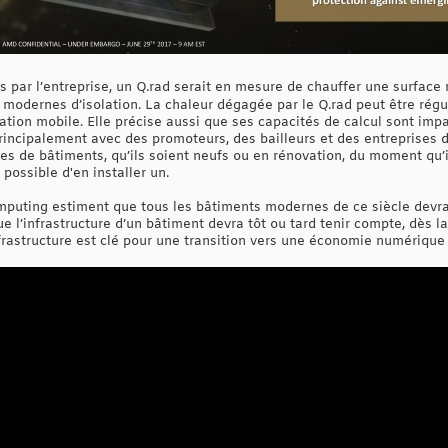
es par l’entreprise, un Q.rad serait en mesure de chauffer une surfac
odernes d’isolation. La chaleur dégagée par le Q.rad peut être régul
tion mobile. Elle précise aussi que ses capacités de calcul sont imp
rincipalement avec des promoteurs, des bailleurs et des entreprises 
pes de bâtiments, qu’ils soient neufs ou en rénovation, du moment qu’
 possible d'en installer un.
uting estiment que tous les bâtiments modernes de ce siècle devraie
e l’infrastructure d’un bâtiment devra tôt ou tard tenir compte, dès la 
frastructure est clé pour une transition vers une économie numérique 