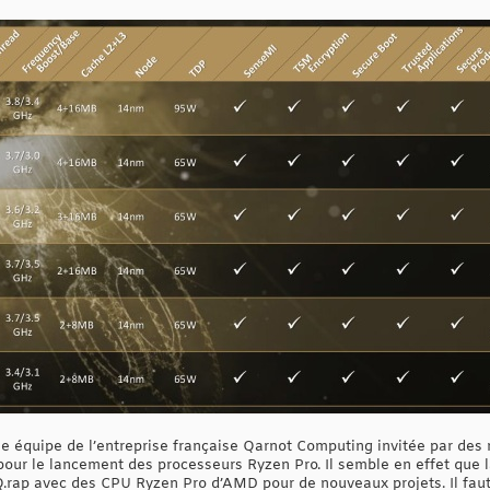
une équipe de l’entreprise française Qarnot Computing invitée par de
our le lancement des processeurs Ryzen Pro. Il semble en effet que la
Q.rap avec des CPU Ryzen Pro d’AMD pour de nouveaux projets. Il faut 