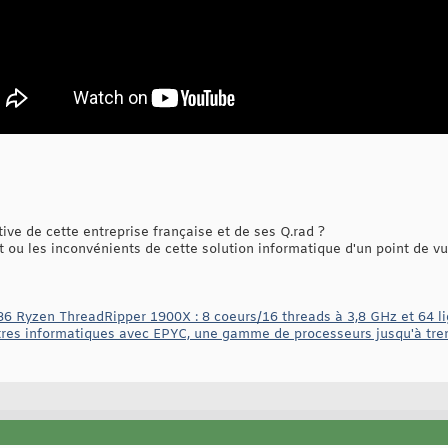
ive de cette entreprise française et de ses Q.rad ?
êt ou les inconvénients de cette solution informatique d'un point de v
6 Ryzen ThreadRipper 1900X : 8 coeurs/16 threads à 3,8 GHz et 64 l
res informatiques avec EPYC, une gamme de processeurs jusqu'à tren