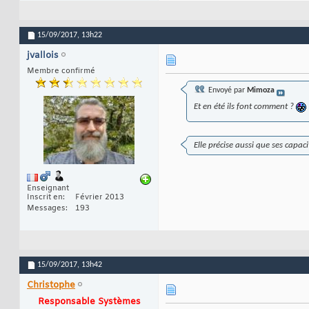
15/09/2017,
13h22
jvallois
Membre confirmé
Envoyé par
Mimoza
Et en été ils font comment ?
Elle précise aussi que ses capac
Enseignant
Inscrit en
Février 2013
Messages
193
15/09/2017,
13h42
Christophe
Responsable Systèmes