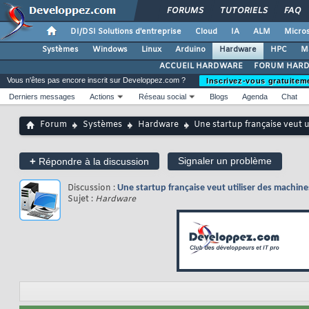
FORUMS
TUTORIELS
FAQ
DI/DSI Solutions d'entreprise
Cloud
IA
ALM
Micros
Systèmes
Windows
Linux
Arduino
Hardware
HPC
M
ACCUEIL HARDWARE
FORUM HAR
Vous n'êtes pas encore inscrit sur Developpez.com ?
Inscrivez-vous gratuitem
Derniers messages
Actions
Réseau social
Blogs
Agenda
Chat
Forum
Systèmes
Hardware
Une startup française veut
+
Signaler un problème
Répondre à la discussion
Discussion :
Une startup française veut utiliser des mach
Sujet :
Hardware