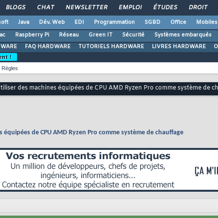
BLOGS
CHAT
NEWSLETTER
EMPLOI
ÉTUDES
DROIT
oft
Java
Dév. Web
EDI
Programmation
SGBD
Office
Mobiles
ac
Raspberry Pi
Réseau
Green IT
Sécurité
Systèmes embarqués
DWARE
FAQ HARDWARE
TUTORIELS HARDWARE
LIVRES HARDWARE
O
ent !
Règles
 utiliser des machines équipées de CPU AMD Ryzen Pro comme système de c
ines équipées de CPU AMD Ryzen Pro comme système de chauffage