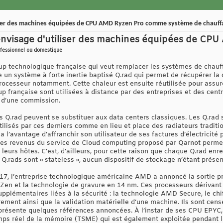
liser des machines équipées de CPU AMD Ryzen Pro comme système de chauff
 envisage d'utiliser des machines équipées de CP
fessionnel ou domestique
p technologique française qui veut remplacer les systèmes de chauff
ace un système à forte inertie baptisé Q.rad qui permet de récupérer 
 processeur notamment. Cette chaleur est ensuite réutilisée pour assu
up française sont utilisées à distance par des entreprises et des cen
 d’une commission.
les Q.rad peuvent se substituer aux data centers classiques. Les Q.rad
tilisés par ces derniers comme en lieu et place des radiateurs traditi
a l’avantage d’affranchir son utilisateur de ses factures d’électricité
 les revenus du service de Cloud computing proposé par Qarnot permet
leurs hôtes. C’est, d’ailleurs, pour cette raison que chaque Q.rad e
.rads sont « stateless », aucun dispositif de stockage n’étant présen
017, l’entreprise technologique américaine AMD a annoncé la sortie 
e Zen et la technologie de gravure en 14 nm. Ces processeurs dérivant
upplémentaires liées à la sécurité : la technologie AMD Secure, le ch
rement ainsi que la validation matérielle d’une machine. Ils sont c
t présente quelques références annoncées. À l’instar de ses CPU EPY
ps réel de la mémoire (TSME) qui est également exploitée pendant le