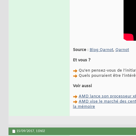
Source
:
Blog Qarnot
,
Qarnot
Et vous ?
Qu'en pensez-vous de l'initiat
Quels pourraient être l'intér
Voir aussi
AMD lance son processeur x8
AMD vise le marché des cent
la mémoire
15/09/2017,
11h02