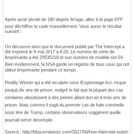
Après avoir pivoté de 180 degrés limage, allez à la page EFF
pour déchiffrer le code manuellement. Vous aurez le résultat
suivant :
On découvre ainsi que le document publié par The Intercept a
été imprimé le 9 mai 2017 à 6:20. Le numéro de série de
limprimante a été 29535218 et son numéro de modèle est 54.
Bien évidemment, la NSA garde un registre de tous ceux qui ont
utilisé limprimante pendant ce temps.
Reality Winner qui a été inculpée sous lEspionnage Act, risque
jusquà dix ans de prison, malgré le fait que la plupart des cas
similaires aboutissent à des peines allant dun an à trois ans de
prison. Mais comme il sagit du premier cas de fuite criminelle
sous lère de Trump, certains observateurs suggèrent quelle
pourrait servir dexemple.
Source : http://blog.erratasec.com/2017/06/how-intercept-outed-