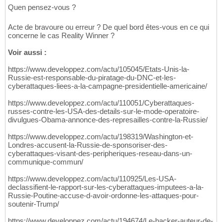
Quen pensez-vous ?
Acte de bravoure ou erreur ? De quel bord êtes-vous en ce qui
concerne le cas Reality Winner ?
Voir aussi :
https://www.developpez.com/actu/105045/Etats-Unis-la-
Russie-est-responsable-du-piratage-du-DNC-et-les-
cyberattaques-liees-a-la-campagne-presidentielle-americaine/
https://www.developpez.com/actu/110051/Cyberattaques-
russes-contre-les-USA-des-details-sur-le-mode-operatoire-
divulgues-Obama-annonce-des-represailles-contre-la-Russie/
https://www.developpez.com/actu/198319/Washington-et-
Londres-accusent-la-Russie-de-sponsoriser-des-
cyberattaques-visant-des-peripheriques-reseau-dans-un-
communique-commun/
https://www.developpez.com/actu/110925/Les-USA-
declassifient-le-rapport-sur-les-cyberattaques-imputees-a-la-
Russie-Poutine-accuse-d-avoir-ordonne-les-attaques-pour-
soutenir-Trump/
https://www.developpez.com/actu/194674/Le-hacker-auteur-de-