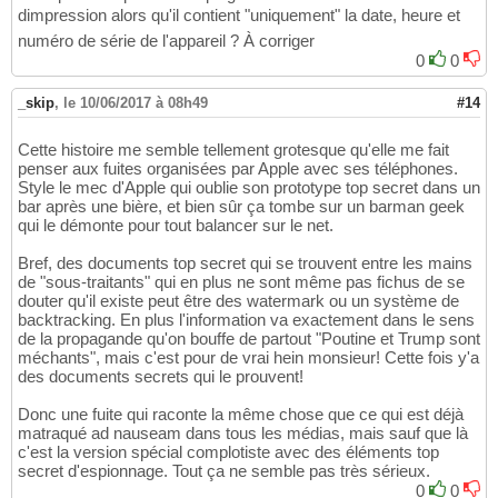
dimpression alors qu'il contient "uniquement" la date, heure et
numéro de série de l'appareil ? À corriger
0
0
_skip
,
le 10/06/2017 à 08h49
#14
Cette histoire me semble tellement grotesque qu'elle me fait
penser aux fuites organisées par Apple avec ses téléphones.
Style le mec d'Apple qui oublie son prototype top secret dans un
bar après une bière, et bien sûr ça tombe sur un barman geek
qui le démonte pour tout balancer sur le net.
Bref, des documents top secret qui se trouvent entre les mains
de "sous-traitants" qui en plus ne sont même pas fichus de se
douter qu'il existe peut être des watermark ou un système de
backtracking. En plus l'information va exactement dans le sens
de la propagande qu'on bouffe de partout "Poutine et Trump sont
méchants", mais c'est pour de vrai hein monsieur! Cette fois y'a
des documents secrets qui le prouvent!
Donc une fuite qui raconte la même chose que ce qui est déjà
matraqué ad nauseam dans tous les médias, mais sauf que là
c'est la version spécial complotiste avec des éléments top
secret d'espionnage. Tout ça ne semble pas très sérieux.
0
0