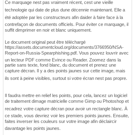
Ce marquage nest pas vraiment récent, cest une vieille
technologie qui date de plus dune décennie maintenant. Elle a
été adoptée par les constructeurs afin daider à faire face à la
contrefaçon de documents officiels. Pour éviter ce marquage, il
suffit dimprimer en noir et blanc uniquement.
Le document original peut être téléchargé
https://assets.documentcloud.org/documents/3766950/NSA-
Report-on-Russia-Spearphishing.pdf. Vous pouvez louvrir avec
un lecteur PDF comme Evince ou Reader. Zoomez dans la
partie sans texte, fond blanc, du document et prenez une
capture décran. Il y a des points jaunes sur cette image, mais
ils sont à peine visibles, surtout si votre écran nest pas propre.
Il faudra mettre en relief les points, pour cela, lancez un logiciel
de traitement dimage matricielle comme Gimp ou Photoshop et
recadrez votre capture décran pour avoir un rectangle blanc. À
ce stade, vous devriez voir les premiers points jaunes. Ensuite,
faites inverser les couleurs sur votre image afin déclaircir
davantage les points jaunes.