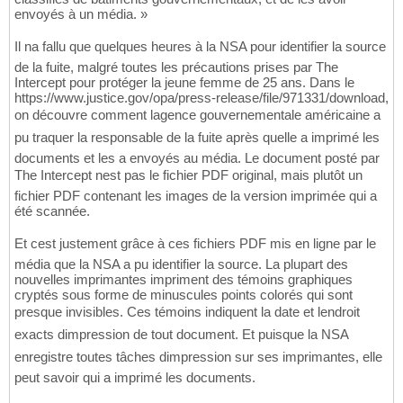
envoyés à un média. »
Il na fallu que quelques heures à la NSA pour identifier la source
de la fuite, malgré toutes les précautions prises par The
Intercept pour protéger la jeune femme de 25 ans. Dans le
https://www.justice.gov/opa/press-release/file/971331/download,
on découvre comment lagence gouvernementale américaine a
pu traquer la responsable de la fuite après quelle a imprimé les
documents et les a envoyés au média. Le document posté par
The Intercept nest pas le fichier PDF original, mais plutôt un
fichier PDF contenant les images de la version imprimée qui a
été scannée.
Et cest justement grâce à ces fichiers PDF mis en ligne par le
média que la NSA a pu identifier la source. La plupart des
nouvelles imprimantes impriment des témoins graphiques
cryptés sous forme de minuscules points colorés qui sont
presque invisibles. Ces témoins indiquent la date et lendroit
exacts dimpression de tout document. Et puisque la NSA
enregistre toutes tâches dimpression sur ses imprimantes, elle
peut savoir qui a imprimé les documents.