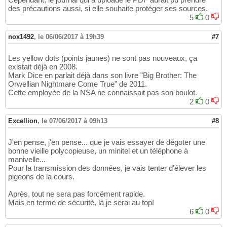
des précautions aussi, si elle souhaite protéger ses sources.
5
0
nox1492
,
le 06/06/2017 à 19h39
#7
Les yellow dots (points jaunes) ne sont pas nouveaux, ça
existait déjà en 2008.
Mark Dice en parlait déjà dans son livre "Big Brother: The
Orwellian Nightmare Come True" de 2011.
Cette employée de la NSA ne connaissait pas son boulot.
2
0
Excellion
,
le 07/06/2017 à 09h13
#8
J'en pense, j'en pense... que je vais essayer de dégoter une
bonne vieille polycopieuse, un minitel et un téléphone à
manivelle...
Pour la transmission des données, je vais tenter d'élever les
pigeons de la cours.
Après, tout ne sera pas forcément rapide.
Mais en terme de sécurité, là je serai au top!
6
0