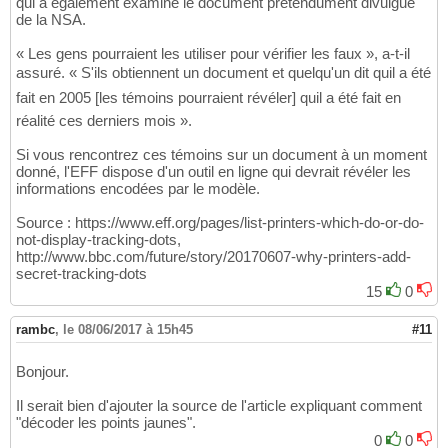
qui a également examiné le document prétendument divulgué
de la NSA.
« Les gens pourraient les utiliser pour vérifier les faux », a-t-il
assuré. « S'ils obtiennent un document et quelqu'un dit quil a été
fait en 2005 [les témoins pourraient révéler] quil a été fait en
réalité ces derniers mois ».
Si vous rencontrez ces témoins sur un document à un moment
donné, l'EFF dispose d'un outil en ligne qui devrait révéler les
informations encodées par le modèle.
Source : https://www.eff.org/pages/list-printers-which-do-or-do-
not-display-tracking-dots,
http://www.bbc.com/future/story/20170607-why-printers-add-
secret-tracking-dots
15
0
rambc
,
le 08/06/2017 à 15h45
#11
Bonjour.
Il serait bien d'ajouter la source de l'article expliquant comment
"décoder les points jaunes".
0
0