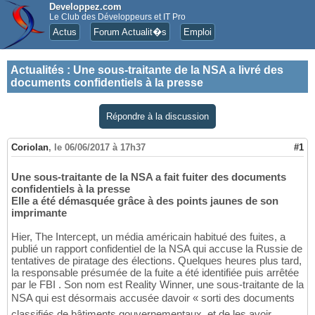
Developpez.com
Le Club des Développeurs et IT Pro
Actus
Forum Actualit�s
Emploi
Actualités
:
Une sous-traitante de la NSA a livré des
documents confidentiels à la presse
Répondre à la discussion
Coriolan
,
le 06/06/2017 à 17h37
#1
Une sous-traitante de la NSA a fait fuiter des documents
confidentiels à la presse
Elle a été démasquée grâce à des points jaunes de son
imprimante
Hier, The Intercept, un média américain habitué des fuites, a
publié un rapport confidentiel de la NSA qui accuse la Russie de
tentatives de piratage des élections. Quelques heures plus tard,
la responsable présumée de la fuite a été identifiée puis arrêtée
par le FBI . Son nom est Reality Winner, une sous-traitante de la
NSA qui est désormais accusée davoir « sorti des documents
classifiés de bâtiments gouvernementaux, et de les avoir