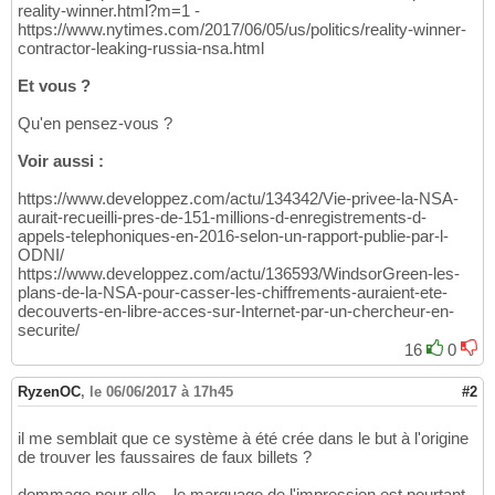
reality-winner.html?m=1 -
https://www.nytimes.com/2017/06/05/us/politics/reality-winner-
contractor-leaking-russia-nsa.html
Et vous ?
Qu'en pensez-vous ?
Voir aussi :
https://www.developpez.com/actu/134342/Vie-privee-la-NSA-
aurait-recueilli-pres-de-151-millions-d-enregistrements-d-
appels-telephoniques-en-2016-selon-un-rapport-publie-par-l-
ODNI/
https://www.developpez.com/actu/136593/WindsorGreen-les-
plans-de-la-NSA-pour-casser-les-chiffrements-auraient-ete-
decouverts-en-libre-acces-sur-Internet-par-un-chercheur-en-
securite/
16
0
RyzenOC
,
le 06/06/2017 à 17h45
#2
il me semblait que ce système à été crée dans le but à l'origine
de trouver les faussaires de faux billets ?
dommage pour elle... le marquage de l'impression est pourtant