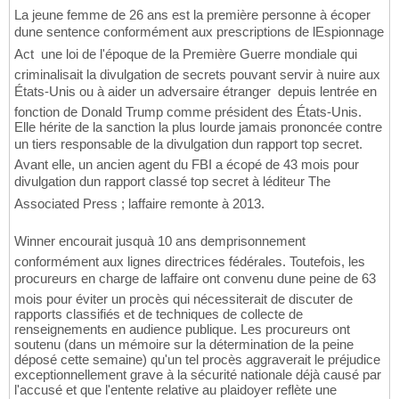
La jeune femme de 26 ans est la première personne à écoper
dune sentence conformément aux prescriptions de lEspionnage
Act  une loi de l'époque de la Première Guerre mondiale qui
criminalisait la divulgation de secrets pouvant servir à nuire aux
États-Unis ou à aider un adversaire étranger  depuis lentrée en
fonction de Donald Trump comme président des États-Unis.
Elle hérite de la sanction la plus lourde jamais prononcée contre
un tiers responsable de la divulgation dun rapport top secret.
Avant elle, un ancien agent du FBI a écopé de 43 mois pour
divulgation dun rapport classé top secret à léditeur The
Associated Press ; laffaire remonte à 2013.
Winner encourait jusquà 10 ans demprisonnement
conformément aux lignes directrices fédérales. Toutefois, les
procureurs en charge de laffaire ont convenu dune peine de 63
mois pour éviter un procès qui nécessiterait de discuter de
rapports classifiés et de techniques de collecte de
renseignements en audience publique. Les procureurs ont
soutenu (dans un mémoire sur la détermination de la peine
déposé cette semaine) qu'un tel procès aggraverait le préjudice
exceptionnellement grave à la sécurité nationale déjà causé par
l'accusé et que l'entente relative au plaidoyer reflète une