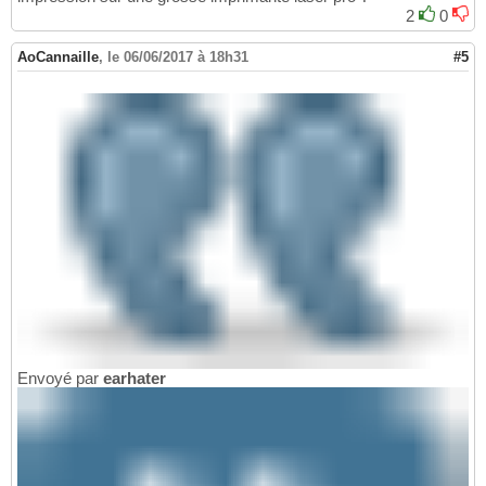
2
0
AoCannaille
,
le 06/06/2017 à 18h31
#5
Envoyé par
earhater