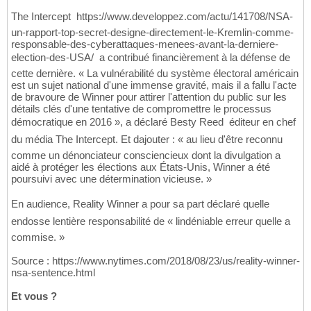
The Intercept  https://www.developpez.com/actu/141708/NSA-
un-rapport-top-secret-designe-directement-le-Kremlin-comme-
responsable-des-cyberattaques-menees-avant-la-derniere-
election-des-USA/  a contribué financièrement à la défense de
cette dernière. « La vulnérabilité du système électoral américain
est un sujet national d'une immense gravité, mais il a fallu l'acte
de bravoure de Winner pour attirer l'attention du public sur les
détails clés d'une tentative de compromettre le processus
démocratique en 2016 », a déclaré Besty Reed  éditeur en chef
du média The Intercept. Et dajouter : « au lieu d'être reconnu
comme un dénonciateur consciencieux dont la divulgation a
aidé à protéger les élections aux États-Unis, Winner a été
poursuivi avec une détermination vicieuse. »
En audience, Reality Winner a pour sa part déclaré quelle
endosse lentière responsabilité de « lindéniable erreur quelle a
commise. »
Source : https://www.nytimes.com/2018/08/23/us/reality-winner-
nsa-sentence.html
Et vous ?