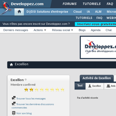
FORUMS
TUTORIELS
FAQ
DI/DSI Solutions d'entreprise
Cloud
IA
ALM
Micros
TUTORIELS
FAQ
WEBIN
Vous n'êtes pas encore inscrit sur Developpez.com ?
Inscrivez-vous gratuitem
Derniers messages
Actions
Réseau social
Blogs
Agenda
Chat
Excellion
Activité de Excellion
Excellion
Membre confirmé
Tout
Excellion
Amis
Pas d'activité récente
Trouver tous les messages
Trouver les dernières discussions
commencées
Voir son blog