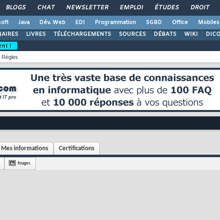
BLOGS
CHAT
NEWSLETTER
EMPLOI
ÉTUDES
DROIT
oft
Java
Dév. Web
EDI
Programmation
SGBD
Office
Mobiles
AIRES
LIVRES
TÉLÉCHARGEMENTS
SOURCES
DÉBATS
WIKI
DIC
ent !
Règles
Mes informations
Certifications
Images