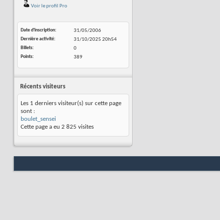
Voir le profil Pro
Date d'inscription
31/05/2006
Dernière activité
31/10/2025
20h54
Billets
0
Points
389
Récents visiteurs
Les 1 derniers visiteur(s) sur cette page
sont :
boulet_sensei
Cette page a eu
2 825
visites