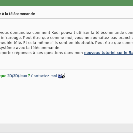
ce à la télécommande
vous demandiez comment Kodi pouvait utiliser la télécommande comme
 infrarouge. Peut être que comme moi, vous ne souhaitez pas brancher 
meuble télé. Et cela même s'ils sont en bluetooth. Peut être que com
e système avec la télécommande.
 apporter réponses à ces questions dans mon
nouveau tutoriel sur le R
!
rique
2D/3D/Jeux
?
Contactez-moi