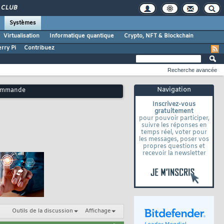
CLUB
Systèmes
Virtualisation
Informatique quantique
Crypto, NFT & Blockchain
rry Pi
Contribuez
Recherche avancée
Navigation
écommande
Inscrivez-vous
gratuitement
pour pouvoir participer,
suivre les réponses en
temps réel, voter pour
les messages, poser vos
propres questions et
recevoir la newsletter
Outils de la discussion
Affichage