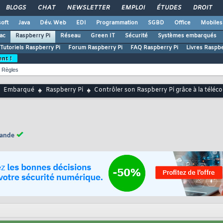
BLOGS
CHAT
NEWSLETTER
EMPLOI
ÉTUDES
DROIT
oft
Java
Dév. Web
EDI
Programmation
SGBD
Office
Mobiles
ac
Raspberry Pi
Réseau
Green IT
Sécurité
Systèmes embarqués
Tutoriels Raspberry Pi
Forum Raspberry Pi
FAQ Raspberry Pi
Livres Raspbe
ent !
Règles
Embarqué
Raspberry Pi
Contrôler son Raspberry Pi grâce à la tél
mande