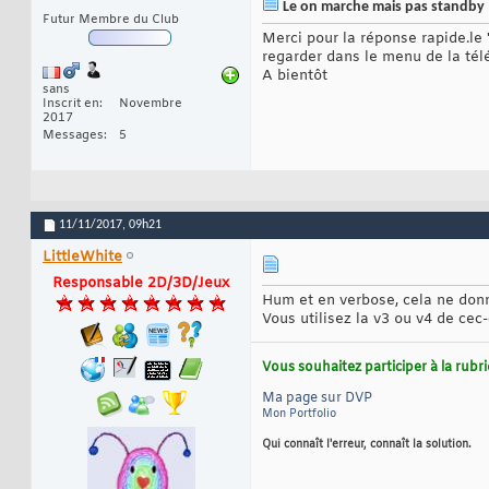
Le on marche mais pas standby
Futur Membre du Club
Merci pour la réponse rapide.le 
regarder dans le menu de la télé
A bientôt
sans
Inscrit en
Novembre
2017
Messages
5
11/11/2017,
09h21
LittleWhite
Responsable 2D/3D/Jeux
Hum et en verbose, cela ne don
Vous utilisez la v3 ou v4 de cec-
Vous souhaitez participer à la rub
Ma page sur DVP
Mon Portfolio
Qui connaît l'erreur, connaît la solution.