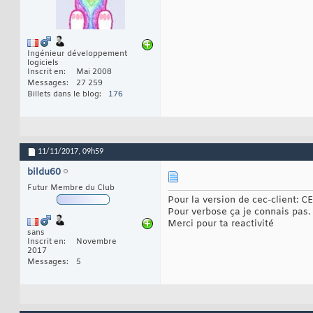
Ingénieur développement
logiciels
Inscrit en
Mai 2008
Messages
27 259
Billets dans le blog
176
11/11/2017,
09h59
bildu60
Futur Membre du Club
Pour la version de cec-client: CE
Pour verbose ça je connais pas.
Merci pour ta reactivité
sans
Inscrit en
Novembre
2017
Messages
5