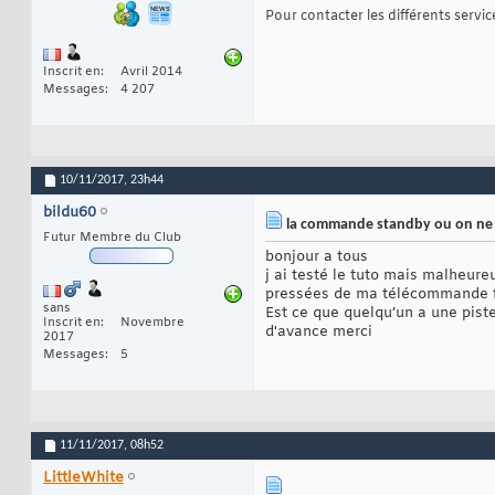
Pour contacter les différents services
Inscrit en
Avril 2014
Messages
4 207
10/11/2017,
23h44
bildu60
la commande standby ou on ne 
Futur Membre du Club
bonjour a tous
j ai testé le tuto mais malheur
pressées de ma télécommande f
sans
Est ce que quelqu’un a une piste
Inscrit en
Novembre
d'avance merci
2017
Messages
5
11/11/2017,
08h52
LittleWhite