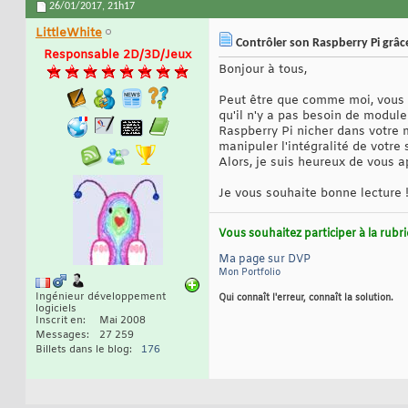
26/01/2017,
21h17
LittleWhite
Contrôler son Raspberry Pi grâ
Responsable 2D/3D/Jeux
Bonjour à tous,
Peut être que comme moi, vous 
qu'il n'y a pas besoin de module
Raspberry Pi nicher dans votre 
manipuler l'intégralité de votr
Alors, je suis heureux de vous
Je vous souhaite bonne lecture 
Vous souhaitez participer à la rub
Ma page sur DVP
Mon Portfolio
Ingénieur développement
Qui connaît l'erreur, connaît la solution.
logiciels
Inscrit en
Mai 2008
Messages
27 259
Billets dans le blog
176