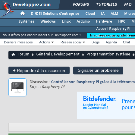
FORUMS
TUTORIELS
FAQ
DI/DSI Solutions d'entreprise
Cloud
IA
ALM
Micros
Systèmes
Windows
Linux
Arduino
Hardware
HPC
M
Accueil Raspberry Pi
Vous n'êtes pas encore inscrit sur Developpez.com ?
Inscrivez-vous gratuitem
Derniers messages
Actions
Réseau social
Blogs
Agenda
Chat
Forum
Général Développement
Programmation système
+
Signaler un problème
Répondre à la discussion
Discussion :
Contrôler son Raspberry Pi grâce à la télécom
Sujet :
Raspberry Pi