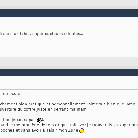
isé dans un labo... super quelques minutes...
t de poster ?
hement bien pratique et personnellement j'aimerais bien que lorsque 
uverture du coffre juste en serrant ma main.
g (bon je cours pas
).
uand je me promène dehors et qu'il fait -25° je trouverais ça super p
 poches et sans avoir à saisir mon Zune