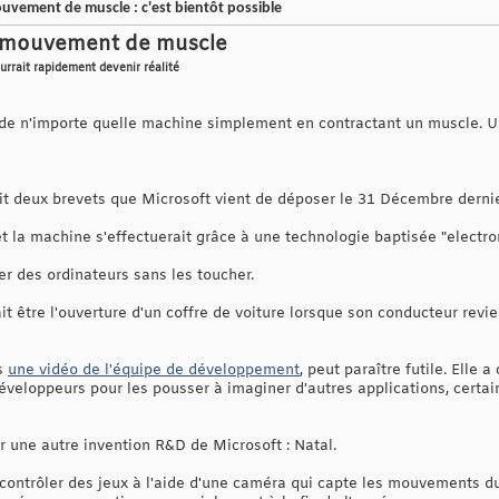
uvement de muscle : c'est bientôt possible
n mouvement de muscle
urrait rapidement devenir réalité
u de n'importe quelle machine simplement en contractant un muscle. U
roit deux brevets que Microsoft vient de déposer le 31 Décembre dernie
 et la machine s'effectuerait grâce à une technologie baptisée "elect
er des ordinateurs sans les toucher.
it être l'ouverture d'un coffre de voiture lorsque son conducteur rev
ns
une vidéo de l'équipe de développement
, peut paraître futile. Elle 
s développeurs pour les pousser à imaginer d'autres applications, certa
r une autre invention R&D de Microsoft : Natal.
ontrôler des jeux à l'aide d'une caméra qui capte les mouvements du c