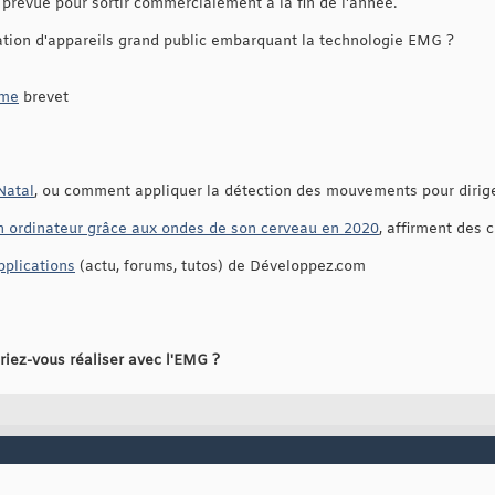
 prévue pour sortir commercialement à la fin de l'année.
sation d'appareils grand public embarquant la technologie EMG ?
ème
brevet
Natal
, ou comment appliquer la détection des mouvements pour dirig
n ordinateur grâce aux ondes de son cerveau en 2020
, affirment des 
pplications
(actu, forums, tutos) de Développez.com
riez-vous réaliser avec l'EMG ?