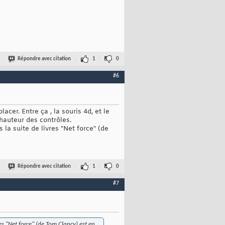
Répondre avec citation
1
0
#6
cer. Entre ça , la souris 4d, et le
 hauteur des contrôles.
 la suite de livres "Net force" (de
Répondre avec citation
1
0
#7
es "Net force" (de Tom Clancy) est en