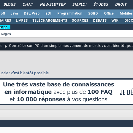
BLOGS
CHAT
NEWSLETTER
EMPLOI
ÉTUDES
DROIT
oft
Java
Dév. Web
EDI
Programmation
SGBD
Office
Mobiles
AIRES
LIVRES
TÉLÉCHARGEMENTS
SOURCES
DÉBATS
WIKI
DIC
ent !
Règles
és
Contrôler son PC d'un simple mouvement de muscle : c'est bientôt pos
cle : c'est bientôt possible