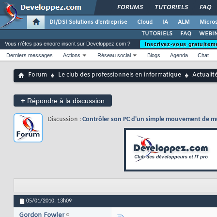
FORUMS
TUTORIELS
FAQ
DI/DSI Solutions d'entreprise
Cloud
IA
ALM
Micros
TUTORIELS
FAQ
WEBIN
Vous n'êtes pas encore inscrit sur Developpez.com ?
Inscrivez-vous gratuitem
Derniers messages
Actions
Réseau social
Blogs
Agenda
Chat
Forum
Le club des professionnels en informatique
Actualit
+
Répondre à la discussion
Discussion :
Contrôler son PC d'un simple mouvement de mus
05/01/2010,
13h09
Gordon Fowler