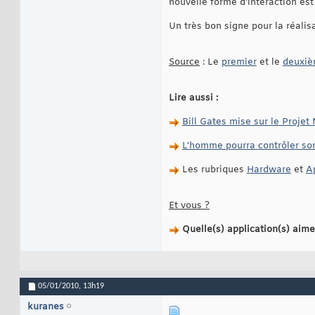
nouvelle forme d'interaction est
Un très bon signe pour la réali
Source
: Le
premier
et le
deuxi
Lire aussi :
Bill Gates mise sur le Projet 
L'homme pourra contrôler so
Les rubriques
Hardware
et
A
Et vous ?
Quelle(s) application(s) aime
05/01/2010,
13h19
kuranes