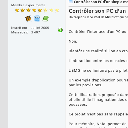
Contrôler son PC d'un simple mo
Membre expérimenté
Contrôler son PC d'u
Un projet du labo R&D de Microsoft qui po
Inscrit en
Juillet 2009
Contrôler l'interface d'un PC o
Messages
3 407
Non.
Bientôt une réalité si l'on en c
L'interaction entre les muscles
L'EMG ne se limitera pas à pilot
Un exemple d'application pourra
par les provisions.
Cette illustration, proposée da
et elle titille l'imagination de
poussées.
Ce projet n'est pas sans rappele
Pour mémoire, Natal permet de c