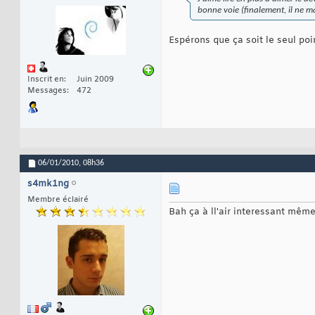
bonne voie (finalement, il ne m
Espérons que ça soit le seul poi
Inscrit en
Juin 2009
Messages
472
06/01/2010,
08h36
s4mk1ng
Membre éclairé
Bah ça à ll'air interessant même 