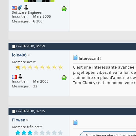
Software Engineer
Inscrit en
Mars 2005
Messages
6 380
06/01/2010,
06h59
lolo406
Interessant !
Membre averti
C'est une intéressante avancée po
projet open vibes, il va falloir
J'aime lire en plus d'aimer le d
Inscrit en
Mai 2005
Tom Clancy) est en bonne voie (f
Messages
22
06/01/2010,
07h35
Firwen
Membre très actif
J'aime lire en plus d'aimer le d