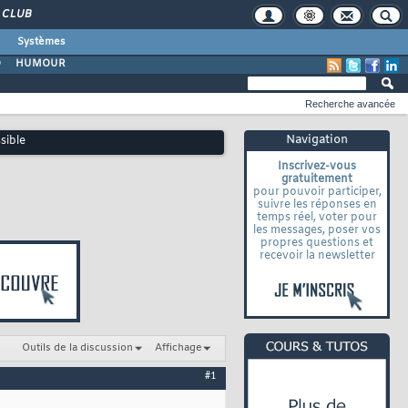
CLUB
Systèmes
O
HUMOUR
Recherche avancée
Navigation
sible
Inscrivez-vous
gratuitement
pour pouvoir participer,
suivre les réponses en
temps réel, voter pour
les messages, poser vos
propres questions et
recevoir la newsletter
Outils de la discussion
Affichage
#1