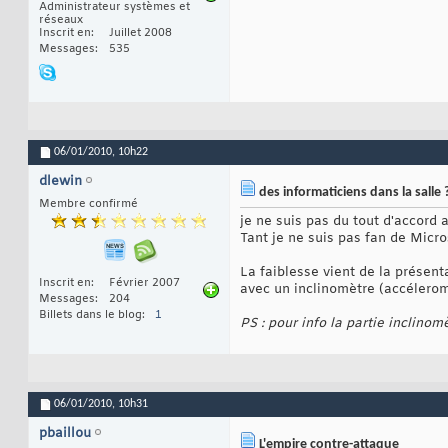
Administrateur systèmes et
réseaux
Inscrit en
Juillet 2008
Messages
535
06/01/2010,
10h22
dlewin
des informaticiens dans la salle 
Membre confirmé
je ne suis pas du tout d'accord a
Tant je ne suis pas fan de Micros
La faiblesse vient de la présent
Inscrit en
Février 2007
avec un inclinomètre (accéleromèt
Messages
204
Billets dans le blog
1
PS : pour info la partie inclino
06/01/2010,
10h31
pbaillou
L'empire contre-attaque