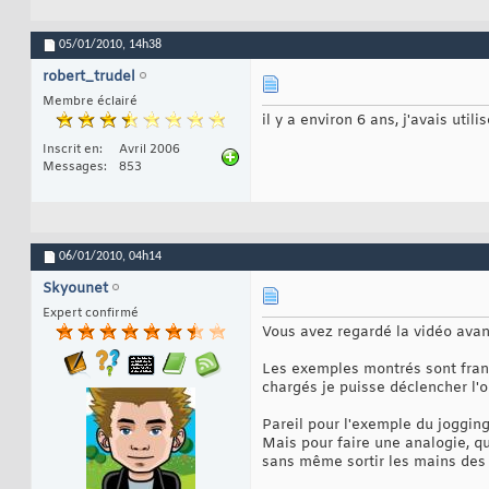
05/01/2010,
14h38
robert_trudel
Membre éclairé
il y a environ 6 ans, j'avais util
Inscrit en
Avril 2006
Messages
853
06/01/2010,
04h14
Skyounet
Expert confirmé
Vous avez regardé la vidéo avan
Les exemples montrés sont franc
chargés je puisse déclencher l'o
Pareil pour l'exemple du joggin
Mais pour faire une analogie, q
sans même sortir les mains des