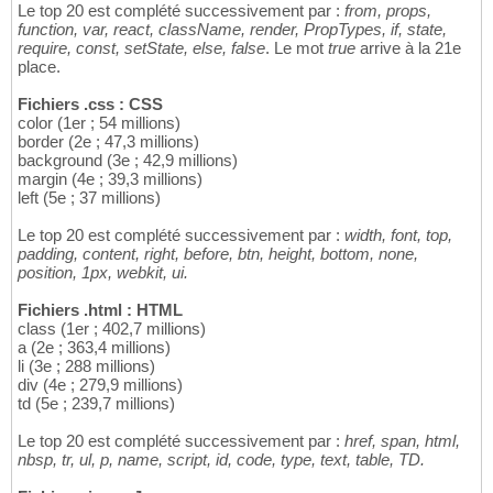
Le top 20 est complété successivement par :
from, props,
function, var, react, className, render, PropTypes, if, state,
require, const, setState, else, false
. Le mot
true
arrive à la 21e
place.
Fichiers .css : CSS
color (1er ; 54 millions)
border (2e ; 47,3 millions)
background (3e ; 42,9 millions)
margin (4e ; 39,3 millions)
left (5e ; 37 millions)
Le top 20 est complété successivement par :
width, font, top,
padding, content, right, before, btn, height, bottom, none,
position, 1px, webkit, ui.
Fichiers .html : HTML
class (1er ; 402,7 millions)
a (2e ; 363,4 millions)
li (3e ; 288 millions)
div (4e ; 279,9 millions)
td (5e ; 239,7 millions)
Le top 20 est complété successivement par :
href, span, html,
nbsp, tr, ul, p, name, script, id, code, type, text, table, TD.