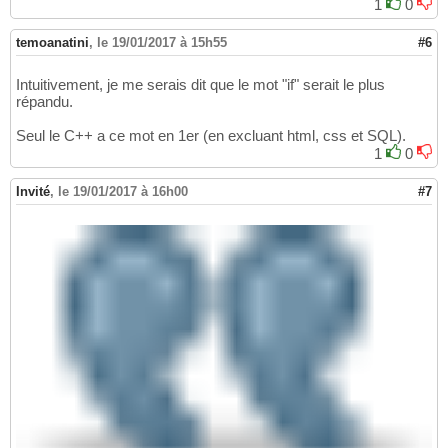
1
0
temoanatini
,
le 19/01/2017 à 15h55
#6
Intuitivement, je me serais dit que le mot "if" serait le plus
répandu.
Seul le C++ a ce mot en 1er (en excluant html, css et SQL).
1
0
Invité
,
le 19/01/2017 à 16h00
#7