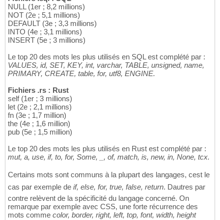
NULL (1er ; 8,2 millions)
NOT (2e ; 5,1 millions)
DEFAULT (3e ; 3,3 millions)
INTO (4e ; 3,1 millions)
INSERT (5e ; 3 millions)
Le top 20 des mots les plus utilisés en SQL est complété par :
VALUES, id, SET, KEY, int, varchar, TABLE, unsigned, name,
PRIMARY, CREATE, table, for, utf8, ENGINE.
Fichiers .rs : Rust
self (1er ; 3 millions)
let (2e ; 2,1 millions)
fn (3e ; 1,7 million)
the (4e ; 1,6 million)
pub (5e ; 1,5 million)
Le top 20 des mots les plus utilisés en Rust est complété par :
mut, a, use, if, to, for, Some, _, of, match, is, new, in, None, tcx.
Certains mots sont communs à la plupart des langages, cest le
cas par exemple de
if, else, for, true, false, return
. Dautres par
contre relèvent de la spécificité du langage concerné. On
remarque par exemple avec CSS, une forte récurrence des
mots comme
color, border, right, left, top, font, width, height