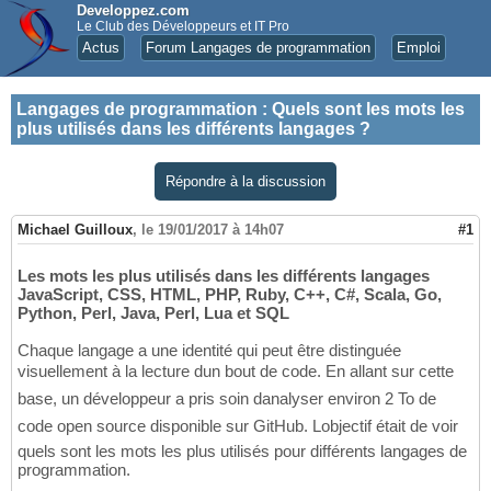
Developpez.com
Le Club des Développeurs et IT Pro
Actus
Forum Langages de programmation
Emploi
Langages de programmation
:
Quels sont les mots les
plus utilisés dans les différents langages ?
Répondre à la discussion
Michael Guilloux
,
le 19/01/2017 à 14h07
#1
Les mots les plus utilisés dans les différents langages
JavaScript, CSS, HTML, PHP, Ruby, C++, C#, Scala, Go,
Python, Perl, Java, Perl, Lua et SQL
Chaque langage a une identité qui peut être distinguée
visuellement à la lecture dun bout de code. En allant sur cette
base, un développeur a pris soin danalyser environ 2 To de
code open source disponible sur GitHub. Lobjectif était de voir
quels sont les mots les plus utilisés pour différents langages de
programmation.