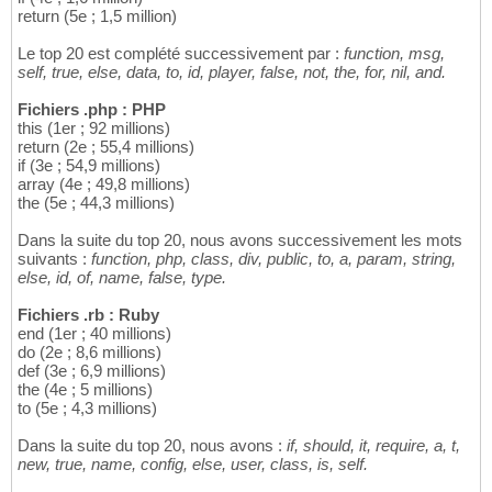
return (5e ; 1,5 million)
Le top 20 est complété successivement par :
function, msg,
self, true, else, data, to, id, player, false, not, the, for, nil, and.
Fichiers .php : PHP
this (1er ; 92 millions)
return (2e ; 55,4 millions)
if (3e ; 54,9 millions)
array (4e ; 49,8 millions)
the (5e ; 44,3 millions)
Dans la suite du top 20, nous avons successivement les mots
suivants :
function, php, class, div, public, to, a, param, string,
else, id, of, name, false, type.
Fichiers .rb : Ruby
end (1er ; 40 millions)
do (2e ; 8,6 millions)
def (3e ; 6,9 millions)
the (4e ; 5 millions)
to (5e ; 4,3 millions)
Dans la suite du top 20, nous avons :
if, should, it, require, a, t,
new, true, name, config, else, user, class, is, self.