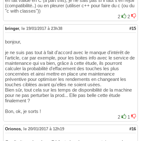
en fait valide en C (a part this), je ne sais pas si il faut s'en rejoir
(compatibilité..) ou en pleurer (utiliser c++ pour faire du c (ou du
"c with classes"))
2
2
bringer
,
le 19/01/2017 à 23h38
#15
bonjour,
je ne suis pas tout à fait d'accord avec le manque d'intérêt de
l'article, car par exemple, pour les boites info avec le service de
maintenance qui va bien, grâce à cette étude, ils pourront
calculer la probabilité d'effacement des touches les plus
concernées et ainsi mettre en place une maintenance
préventive pour optimiser les rendements en changeant les
touches ciblées avant qu'elles ne soient usées.
Bien sûr, tout cela sur les temps de disponibilité de la machine
pour ne pas perturber la prod... Elle pas belle cette étude
finalement ?
Bon, ok, je sorts !
2
1
Orionos
,
le 20/01/2017 à 12h19
#16