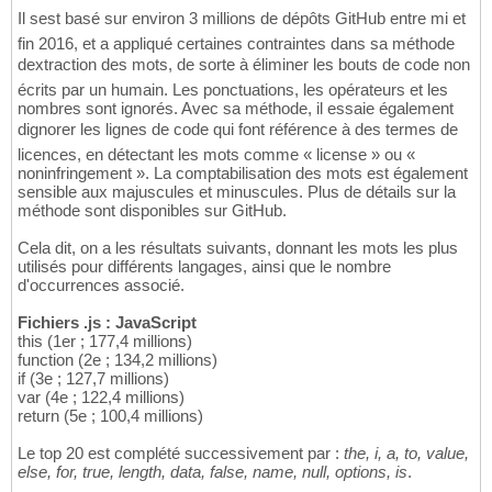
Il sest basé sur environ 3 millions de dépôts GitHub entre mi et
fin 2016, et a appliqué certaines contraintes dans sa méthode
dextraction des mots, de sorte à éliminer les bouts de code non
écrits par un humain. Les ponctuations, les opérateurs et les
nombres sont ignorés. Avec sa méthode, il essaie également
dignorer les lignes de code qui font référence à des termes de
licences, en détectant les mots comme « license » ou «
noninfringement ». La comptabilisation des mots est également
sensible aux majuscules et minuscules. Plus de détails sur la
méthode sont disponibles sur GitHub.
Cela dit, on a les résultats suivants, donnant les mots les plus
utilisés pour différents langages, ainsi que le nombre
d'occurrences associé.
Fichiers .js : JavaScript
this (1er ; 177,4 millions)
function (2e ; 134,2 millions)
if (3e ; 127,7 millions)
var (4e ; 122,4 millions)
return (5e ; 100,4 millions)
Le top 20 est complété successivement par :
the, i, a, to, value,
else, for, true, length, data, false, name, null, options, is
.