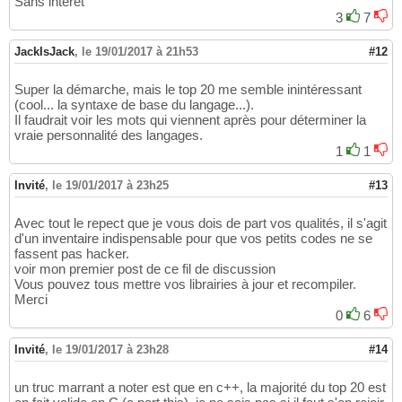
Sans intérêt
3
7
JackIsJack
,
le 19/01/2017 à 21h53
#12
Super la démarche, mais le top 20 me semble inintéressant
(cool... la syntaxe de base du langage...).
Il faudrait voir les mots qui viennent après pour déterminer la
vraie personnalité des langages.
1
1
Invité
,
le 19/01/2017 à 23h25
#13
Avec tout le repect que je vous dois de part vos qualités, il s'agit
d'un inventaire indispensable pour que vos petits codes ne se
fassent pas hacker.
voir mon premier post de ce fil de discussion
Vous pouvez tous mettre vos librairies à jour et recompiler.
Merci
0
6
Invité
,
le 19/01/2017 à 23h28
#14
un truc marrant a noter est que en c++, la majorité du top 20 est