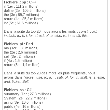
Fichiers .cpp : C++
if (1er ; 111,2 millions)
define (2e ; 105,5 millions)
the (3e ; 89,7 millions)
return (4e ; 85,2 millions)
int (5e ; 61,5 millions)
Dans la suite du top 20, nous avons les mots :
const, void,
include, to, h, i, for, struct, of, a, else, is, in, endif, this.
Fichiers .pl : Perl
my (1er ; 3,8 millions)
the (2e ; 2,6 millions)
self (3e ; 2 millions)
if (4e ; 1,5 million)
return (5e ; 1,4 million)
Dans la suite du top 20 des mots les plus fréquents, nous
avons dans l'ordre :
use, to, a, _, sub, of, for, in, shift, is, s, else,
and, ticket, Self.
Fichiers .cs : C#
summary (1er ; 27,3 millions)
System (2e ; 22,2 millions)
using (3e ; 19,6 millions)
public (4e ; 16 millions)