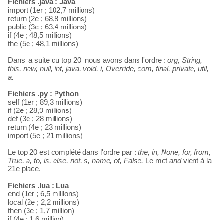
Fichiers .java : Java
import (1er ; 102,7 millions)
return (2e ; 68,8 millions)
public (3e ; 63,4 millions)
if (4e ; 48,5 millions)
the (5e ; 48,1 millions)
Dans la suite du top 20, nous avons dans l'ordre :
org, String,
this, new, null, int, java, void, i, Override, com, final, private, util,
a.
Fichiers .py : Python
self (1er ; 89,3 millions)
if (2e ; 28,9 millions)
def (3e ; 28 millions)
return (4e ; 23 millions)
import (5e ; 21 millions)
Le top 20 est complété dans l'ordre par :
the, in, None, for, from,
True, a, to, is, else, not, s, name, of, False.
Le mot
and
vient à la
21e place.
Fichiers .lua : Lua
end (1er ; 6,5 millions)
local (2e ; 2,2 millions)
then (3e ; 1,7 million)
if (4e ; 1,6 million)