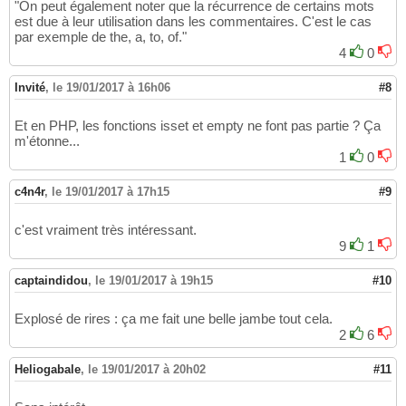
"On peut également noter que la récurrence de certains mots
est due à leur utilisation dans les commentaires. C'est le cas
par exemple de the, a, to, of."
4
0
Invité
,
le 19/01/2017 à 16h06
#8
Et en PHP, les fonctions isset et empty ne font pas partie ? Ça
m'étonne...
1
0
c4n4r
,
le 19/01/2017 à 17h15
#9
c'est vraiment très intéressant.
9
1
captaindidou
,
le 19/01/2017 à 19h15
#10
Explosé de rires : ça me fait une belle jambe tout cela.
2
6
Heliogabale
,
le 19/01/2017 à 20h02
#11