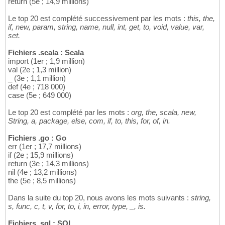
return (5e ; 14,9 millions)
Le top 20 est complété successivement par les mots :
this, the,
if, new, param, string, name, null, int, get, to, void, value, var,
set.
Fichiers .scala : Scala
import (1er ; 1,9 million)
val (2e ; 1,3 million)
_ (3e ; 1,1 million)
def (4e ; 718 000)
case (5e ; 649 000)
Le top 20 est complété par les mots :
org, the, scala, new,
String, a, package, else, com, if, to, this, for, of, in.
Fichiers .go : Go
err (1er ; 17,7 millions)
if (2e ; 15,9 millions)
return (3e ; 14,3 millions)
nil (4e ; 13,2 millions)
the (5e ; 8,5 millions)
Dans la suite du top 20, nous avons les mots suivants :
string,
s, func, c, t, v, for, to, i, in, error, type, _, is.
Fichiers .sql : SQL