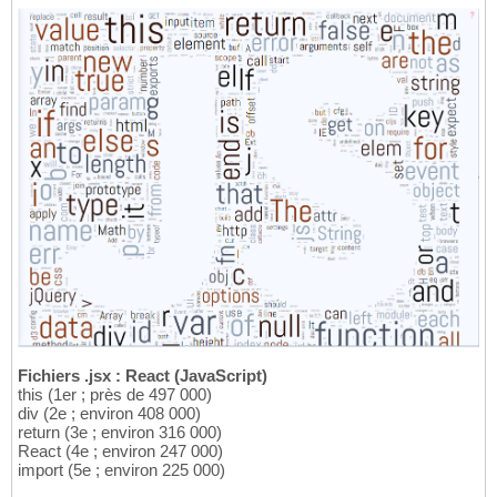
Fichiers .jsx : React (JavaScript)
this (1er ; près de 497 000)
div (2e ; environ 408 000)
return (3e ; environ 316 000)
React (4e ; environ 247 000)
import (5e ; environ 225 000)