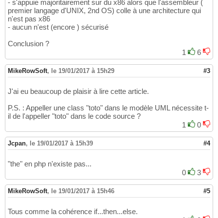
- s'appuie majoritairement sur du x86 alors que l'assembleur (
premier langage d'UNIX, 2nd OS) colle à une architecture qui
n'est pas x86
- aucun n'est (encore ) sécurisé
Conclusion ?
1
6
MikeRowSoft
,
le 19/01/2017 à 15h29
#3
J'ai eu beaucoup de plaisir à lire cette article.
P.S. : Appeller une class "toto" dans le modèle UML nécessite t-
il de l'appeller "toto" dans le code source ?
1
0
Jcpan
,
le 19/01/2017 à 15h39
#4
"the" en php n'existe pas...
0
3
MikeRowSoft
,
le 19/01/2017 à 15h46
#5
Tous comme la cohérence if...then...else.