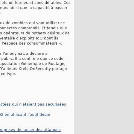
tnets uniformes et considérables. Ces
urs ainsi que la capacité à passer
n.
x de zombies qui vont utiliser ce
connectés compromis. Et tandis que
les opérateurs de botnets désireux de
ntaire d’exploits IdO dont ils
ans l'espace des consommateurs ».
r l’anonymat, a déclaré à
public. Il a confirmé que ce code
capsulation Générique de Routage,
D’ailleurs KrebsOnSecurity partage
ce type.
ctées qui n'étaient pas sécurisées
en utilisant l'outil dédié
reprises de lancer des attaques