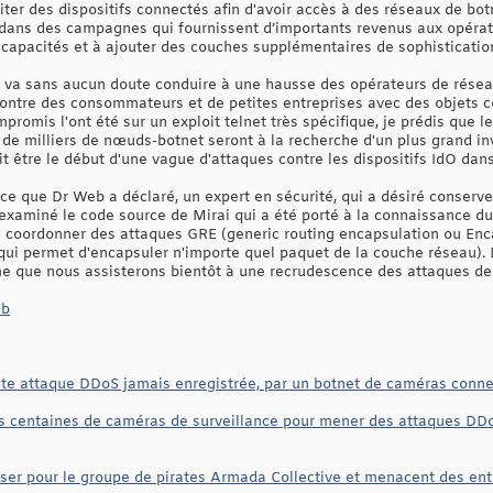
oiter des dispositifs connectés afin d'avoir accès à des réseaux de bo
 dans des campagnes qui fournissent d’importants revenus aux opérate
 capacités et à ajouter des couches supplémentaires de sophisticatio
a va sans aucun doute conduire à une hausse des opérateurs de réseau
contre des consommateurs et de petites entreprises avec des objets 
mpromis l'ont été sur un exploit telnet très spécifique, je prédis que 
e milliers de nœuds-botnet seront à la recherche d'un plus grand inve
ait être le début d'une vague d'attaques contre les dispositifs IdO d
e que Dr Web a déclaré, un expert en sécurité, qui a désiré conserve
examiné le code source de Mirai qui a été porté à la connaissance du 
de coordonner des attaques GRE (generic routing encapsulation ou En
qui permet d'encapsuler n'importe quel paquet de la couche réseau). 
me que nous assisterons bientôt à une recrudescence des attaques de 
eb
nte attaque DDoS jamais enregistrée, par un botnet de caméras conne
 centaines de caméras de surveillance pour mener des attaques DDoS 
ser pour le groupe de pirates Armada Collective et menacent des ent