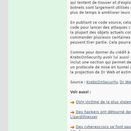
qui tentent de trouver et d'expl
botnets sont largement utilisés
plus de temps à améliorer leurs
En publiant ce code source, cel
code pour lancer des attaques 
la plupart des objets actuels co
commander plusieurs centaines d
peuvent tirer partie. Cela pourr
Comme pour donner du crédit à c
KrebsOnSecurity avoir lui aussi 
inclut une section qui permet 
un protocole de mise en tunnel 
la projection de Dr Web et esti
Source :
KrebsOnSecurity
,
Dr W
Voir aussi :
OVH victime de la plus viole
Des hackers ont détourné des
LizardStresser
Des cyberescrocs se font pas