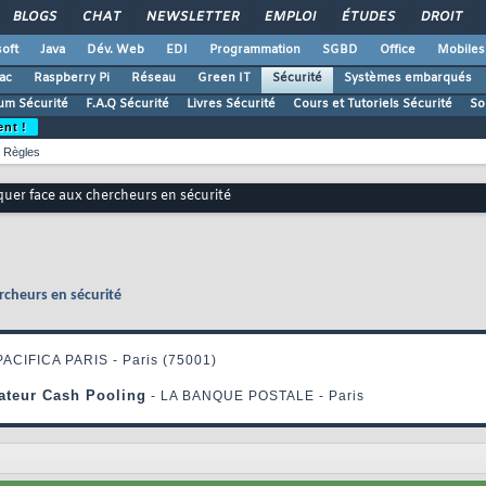
BLOGS
CHAT
NEWSLETTER
EMPLOI
ÉTUDES
DROIT
oft
Java
Dév. Web
EDI
Programmation
SGBD
Office
Mobiles
ac
Raspberry Pi
Réseau
Green IT
Sécurité
Systèmes embarqués
um Sécurité
F.A.Q Sécurité
Livres Sécurité
Cours et Tutoriels Sécurité
So
ent !
Règles
iquer face aux chercheurs en sécurité
ercheurs en sécurité