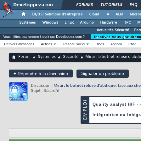
FORUMS
TUTORIELS
FAQ
DI/DSI Solutions d'entreprise
Cloud
IA
ALM
Micros
Systèmes
Windows
Linux
Arduino
Hardware
HPC
M
Actualités Sécurité
For
Vous n'êtes pas encore inscrit sur Developpez.com ?
Inscrivez-vous gratuitem
Derniers messages
Actions
Réseau social
Blogs
Agenda
Chat
Forum
Systèmes
Sécurité
Mirai : le botnet refuse d'abd
+
Signaler un problème
Répondre à la discussion
Discussion :
Mirai : le botnet refuse d'abdiquer face aux ch
Sujet :
Sécurité