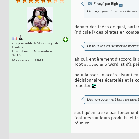
Envoyé par
Bigb
Etrange quand même cette décisi
donner des idées de quoi, parta
(ridicule !) des pirates en comp
responsable R&D vidage de
En tout cas ca permet de mettre 
truites
Inscrit en
Novembre
2010
ah oui, entièrement d'accord là
Messages
3 041
root
et avec une
wordlist d'à p
pour laisser un accès distant en
décisionnaires écartelés et le 
fouetter
De mon coté il est hors de ques
sauf qu'on laisse pas forcément 
features sur leurs produits, et l
réunion"