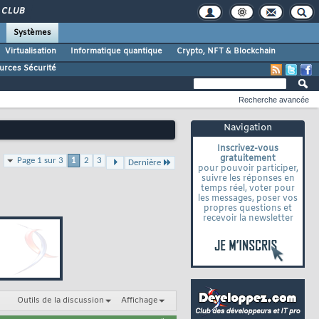
CLUB
Systèmes
Virtualisation
Informatique quantique
Crypto, NFT & Blockchain
urces Sécurité
Recherche avancée
Navigation
Inscrivez-vous
gratuitement
Page 1 sur 3
1
2
3
Dernière
pour pouvoir participer,
suivre les réponses en
temps réel, voter pour
les messages, poser vos
propres questions et
recevoir la newsletter
Outils de la discussion
Affichage