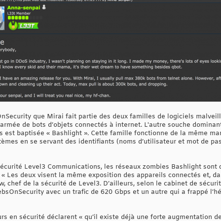
Security que Mirai fait partie des deux familles de logiciels malveill
armée de bots d’objets connectés à internet. L'autre souche dominant
s est baptisée « Bashlight ». Cette famille fonctionne de la même ma
ystèmes en se servant des identifiants (noms d’utilisateur et mot de pas
écurité Level3 Communications, les réseaux zombies Bashlight sont c
t. « Les deux visent la même exposition des appareils connectés et, 
w, chef de la sécurité de Level3. D’ailleurs, selon le cabinet de sécurit
rebsOnSecurity avec un trafic de 620 Gbps et un autre qui a frappé l
rs en sécurité déclarent « qu’il existe déjà une forte augmentation 