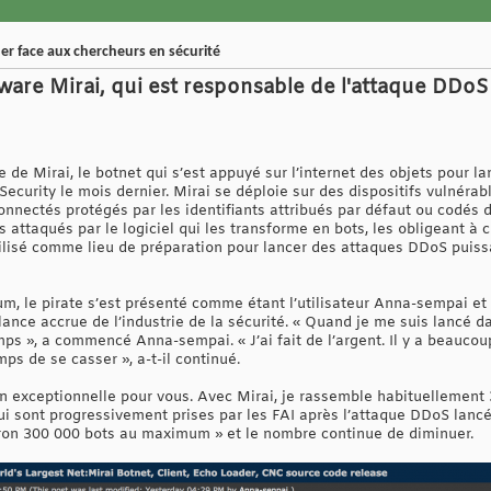
uer face aux chercheurs en sécurité
are Mirai, qui est responsable de l'attaque DDo
 de Mirai, le botnet qui s’est appuyé sur l’internet des objets pour la
Security le mois dernier. Mirai se déploie sur des dispositifs vulnéra
nnectés protégés par les identifiants attribués par défaut ou codés 
rs attaqués par le logiciel qui les transforme en bots, les obligeant
utilisé comme lieu de préparation pour lancer des attaques DDoS puis
m, le pirate s’est présenté comme étant l’utilisateur Anna-sempai et 
ance accrue de l’industrie de la sécurité. « Quand je me suis lancé da
mps », a commencé Anna-sempai. « J’ai fait de l’argent. Il y a beaucoup
mps de se casser », a-t-il continué.
tion exceptionnelle pour vous. Avec Mirai, je rassemble habituelleme
ui sont progressivement prises par les FAI après l’attaque DDoS lancé
iron 300 000 bots au maximum » et le nombre continue de diminuer.