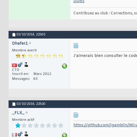
DDoS
Contribuez au club : Corrections, sug
03/10/2016,
22h03
Dhafer1
Membre averti
J'aimerais bien consulter le code
CTO
Inscrit en
Mars 2012
Messages
63
03/10/2016,
22h30
_FLX_
Membre actif
https://github.com/jgamblin/Mi