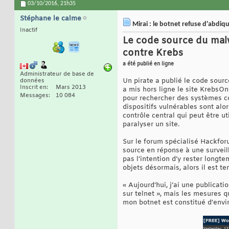
03/10/2016,
21h35
Stéphane le calme
Mirai : le botnet refuse d'abdiq
Inactif
Le code source du malw
contre Krebs
a été publié en ligne
Administrateur de base de
Un pirate a publié le code source
données
Inscrit en
Mars 2013
a mis hors ligne le site KrebsOn
Messages
10 084
pour rechercher des systèmes co
dispositifs vulnérables sont alo
contrôle central qui peut être 
paralyser un site.
Sur le forum spécialisé Hackforu
source en réponse à une surveill
pas l’intention d’y rester longte
objets désormais, alors il est te
« Aujourd’hui, j’ai une publica
sur telnet », mais les mesures q
mon botnet est constitué d'env