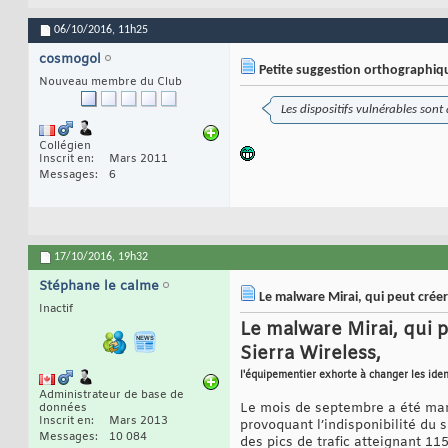
06/10/2016,
11h25
cosmogol
Petite suggestion orthographi
Nouveau membre du Club
Les dispositifs vulnérables sont 
Collégien
Inscrit en
Mars 2011
Messages
6
17/10/2016,
19h32
Stéphane le calme
Le malware Mirai, qui peut créer
Inactif
Le malware Mirai, qui p
Sierra Wireless,
l'équipementier exhorte à changer les iden
Administrateur de base de
Le mois de septembre a été marq
données
Inscrit en
Mars 2013
provoquant l’indisponibilité du s
Messages
10 084
des pics de trafic atteignant 115