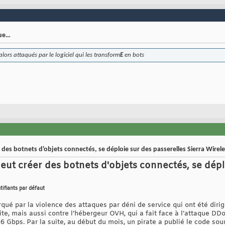
que…
alors attaqués par le logiciel qui les transform
E
en bots
 des botnets d'objets connectés, se déploie sur des passerelles Sierra Wirel
eut créer des botnets d'objets connectés, se dépl
tifiants par défaut
ué par la violence des attaques par déni de service qui ont été diri
ite, mais aussi contre l’hébergeur OVH, qui a fait face à l’attaque DDo
6 Gbps. Par la suite, au début du mois, un pirate a publié le code sour