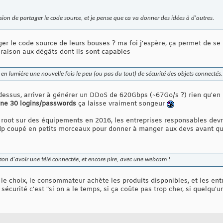
on de partager le code source, et je pense que ca va donner des idées à d'autres.
ger le code source de leurs bouses ? ma foi j'espère, ça permet de se
araison aux dégâts dont ils sont capables
en lumière une nouvelle fois le peu (ou pas du tout) de sécurité des objets connectés.
 dessus, arriver à générer un DDoS de 620Gbps (~67Go/s ?) rien qu'e
eine 30 logins/passwords
ça laisse vraiment songeur
 root sur des équipements en 2016, les entreprises responsables devra
cdp coupé en petits morceaux pour donner à manger aux devs avant qu
tion d'avoir une télé connectée, et encore pire, avec une webcam !
le choix, le consommateur achète les produits disponibles, et les entre
a sécurité c'est "si on a le temps, si ça coûte pas trop cher, si quelqu