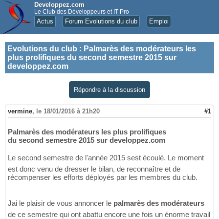
Developpez.com
Le Club des Développeurs et IT Pro
Actus
Forum Evolutions du club
Emploi
Evolutions du club
:
Palmarès des modérateurs les
plus prolifiques du second semestre 2015 sur
developpez.com
Répondre à la discussion
vermine
,
le 18/01/2016 à 21h20
#1
Palmarès des modérateurs les plus prolifiques
du second semestre 2015 sur developpez.com
Le second semestre de l'année 2015 sest écoulé. Le moment
est donc venu de dresser le bilan, de reconnaître et de
récompenser les efforts déployés par les membres du club.
Jai le plaisir de vous annoncer le
palmarès des modérateurs
de ce semestre qui ont abattu encore une fois un énorme travail