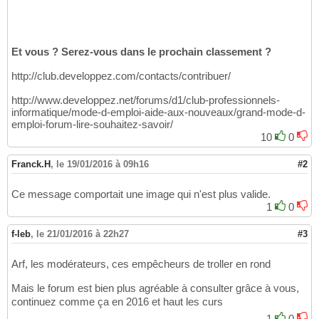
Et vous ? Serez-vous dans le prochain classement ?
http://club.developpez.com/contacts/contribuer/
http://www.developpez.net/forums/d1/club-professionnels-
informatique/mode-d-emploi-aide-aux-nouveaux/grand-mode-d-
emploi-forum-lire-souhaitez-savoir/
10
0
Franck.H
,
le 19/01/2016 à 09h16
#2
Ce message comportait une image qui n'est plus valide.
1
0
f-leb
,
le 21/01/2016 à 22h27
#3
Arf, les modérateurs, ces empêcheurs de troller en rond
Mais le forum est bien plus agréable à consulter grâce à vous,
continuez comme ça en 2016 et haut les curs
1
0