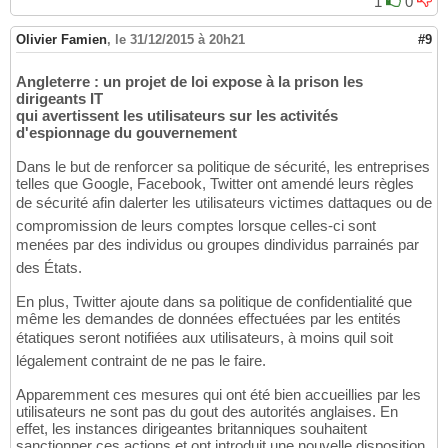
1
0
Olivier Famien
,
le 31/12/2015 à 20h21
#9
Angleterre : un projet de loi expose à la prison les
dirigeants IT
qui avertissent les utilisateurs sur les activités
d'espionnage du gouvernement
Dans le but de renforcer sa politique de sécurité, les entreprises
telles que Google, Facebook, Twitter ont amendé leurs règles
de sécurité afin dalerter les utilisateurs victimes dattaques ou de
compromission de leurs comptes lorsque celles-ci sont
menées par des individus ou groupes dindividus parrainés par
des États.
En plus, Twitter ajoute dans sa politique de confidentialité que
même les demandes de données effectuées par les entités
étatiques seront notifiées aux utilisateurs, à moins quil soit
légalement contraint de ne pas le faire.
Apparemment ces mesures qui ont été bien accueillies par les
utilisateurs ne sont pas du gout des autorités anglaises. En
effet, les instances dirigeantes britanniques souhaitent
sanctionner ces actions et ont introduit une nouvelle disposition