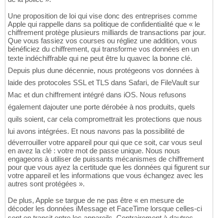
Une proposition de loi qui vise donc des entreprises comme
Apple qui rappelle dans sa politique de confidentialité que « le
chiffrement protège plusieurs milliards de transactions par jour.
Que vous fassiez vos courses ou régliez une addition, vous
bénéficiez du chiffrement, qui transforme vos données en un
texte indéchiffrable qui ne peut être lu quavec la bonne clé.
Depuis plus dune décennie, nous protégeons vos données à
laide des protocoles SSL et TLS dans Safari, de FileVault sur
Mac et dun chiffrement intégré dans iOS. Nous refusons
également dajouter une porte dérobée à nos produits, quels
quils soient, car cela compromettrait les protections que nous
lui avons intégrées. Et nous navons pas la possibilité de
déverrouiller votre appareil pour qui que ce soit, car vous seul
en avez la clé : votre mot de passe unique. Nous nous
engageons à utiliser de puissants mécanismes de chiffrement
pour que vous ayez la certitude que les données qui figurent sur
votre appareil et les informations que vous échangez avec les
autres sont protégées ».
De plus, Apple se targue de ne pas être « en mesure de
décoder les données iMessage et FaceTime lorsque celles-ci
sont en transit entre les appareils. Contrairement à dautres