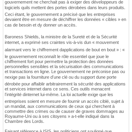
gouvernement ne cherchait pas à exiger des développeurs de
logiciels quils mettent des portes dérobées dans leurs produits.
Ceci étant, le gouvernement a précisé que les entreprises
devaient être en mesure de déchiffrer les données « cibles » en
cas de besoin et dy donner un accès.
Baroness Shields, la ministre de la Sureté et de la Sécurité
internet, a exprimé ses craintes vis-à-vis dun « mouvement
alarmant vers le chiffrement dapplications de bout en bout » : «
le gouvernement reconnaît le rôle essentiel que joue le
chiffrement fort pour permettre la protection des données
personnelles sensibles et la sécurisation des communications
et transactions en ligne. Le gouvernement ne préconise pas ou
nexige pas la fourniture d'une clé ou du support dune porte
dérobée pour affaiblir arbitrairement la sécurité des applications
et services internet dans ce sens. Ces outils menacent
l'intégrité dinternet lui-même. La loi actuelle exige que les
entreprises soient en mesure de fournir un accès ciblé, sujet à
un mandat, aux communications de ceux qui cherchent à
commettre des crimes ou de causer de graves dommages au
Royaume-Uni ou à ses citoyens » a-t-elle indiqué dans la
Chambre des Lords.
Faisant référence à ISIS, les politiciens ont souligné que