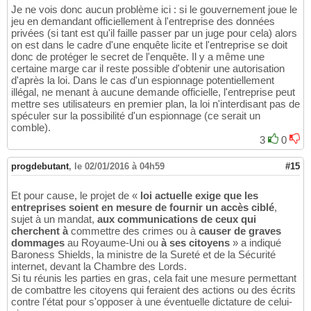
Je ne vois donc aucun problème ici : si le gouvernement joue le
jeu en demandant officiellement à l'entreprise des données
privées (si tant est qu'il faille passer par un juge pour cela) alors
on est dans le cadre d'une enquête licite et l'entreprise se doit
donc de protéger le secret de l'enquête. Il y a même une
certaine marge car il reste possible d'obtenir une autorisation
d'après la loi. Dans le cas d'un espionnage potentiellement
illégal, ne menant à aucune demande officielle, l'entreprise peut
mettre ses utilisateurs en premier plan, la loi n'interdisant pas de
spéculer sur la possibilité d'un espionnage (ce serait un
comble).
3
0
progdebutant
,
le 02/01/2016 à 04h59
#15
Et pour cause, le projet de «
loi actuelle exige que les
entreprises soient en mesure de fournir un accès ciblé
,
sujet à un mandat,
aux communications de ceux qui
cherchent à
commettre des crimes ou à
causer de graves
dommages
au Royaume-Uni ou
à ses citoyens
» a indiqué
Baroness Shields, la ministre de la Sureté et de la Sécurité
internet, devant la Chambre des Lords.
Si tu réunis les parties en gras, cela fait une mesure permettant
de combattre les citoyens qui feraient des actions ou des écrits
contre l'état pour s'opposer à une éventuelle dictature de celui-