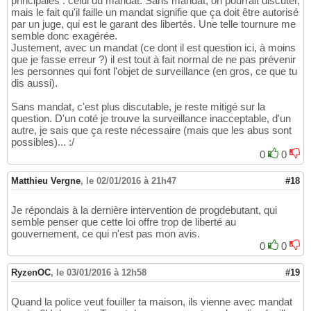
principales : celui du mandat. Sans mandat, on pourrait discuter,
mais le fait qu'il faille un mandat signifie que ça doit être autorisé
par un juge, qui est le garant des libertés. Une telle tournure me
semble donc exagérée.
Justement, avec un mandat (ce dont il est question ici, à moins
que je fasse erreur ?) il est tout à fait normal de ne pas prévenir
les personnes qui font l'objet de surveillance (en gros, ce que tu
dis aussi).
Sans mandat, c'est plus discutable, je reste mitigé sur la
question. D'un coté je trouve la surveillance inacceptable, d'un
autre, je sais que ça reste nécessaire (mais que les abus sont
possibles)... :/
0
0
Matthieu Vergne
,
le 02/01/2016 à 21h47
#18
Je répondais à la dernière intervention de progdebutant, qui
semble penser que cette loi offre trop de liberté au
gouvernement, ce qui n'est pas mon avis.
0
0
RyzenOC
,
le 03/01/2016 à 12h58
#19
Quand la police veut fouiller ta maison, ils vienne avec mandat