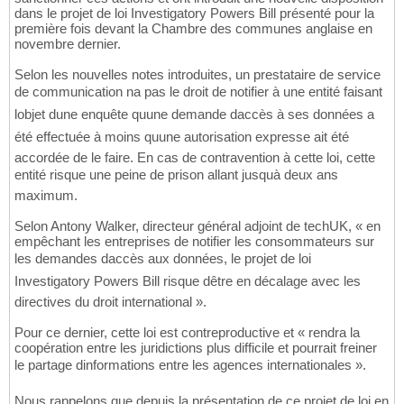
dans le projet de loi Investigatory Powers Bill présenté pour la
première fois devant la Chambre des communes anglaise en
novembre dernier.
Selon les nouvelles notes introduites, un prestataire de service
de communication na pas le droit de notifier à une entité faisant
lobjet dune enquête quune demande daccès à ses données a
été effectuée à moins quune autorisation expresse ait été
accordée de le faire. En cas de contravention à cette loi, cette
entité risque une peine de prison allant jusquà deux ans
maximum.
Selon Antony Walker, directeur général adjoint de techUK, « en
empêchant les entreprises de notifier les consommateurs sur
les demandes daccès aux données, le projet de loi
Investigatory Powers Bill risque dêtre en décalage avec les
directives du droit international ».
Pour ce dernier, cette loi est contreproductive et « rendra la
coopération entre les juridictions plus difficile et pourrait freiner
le partage dinformations entre les agences internationales ».
Nous rappelons que depuis la présentation de ce projet de loi en