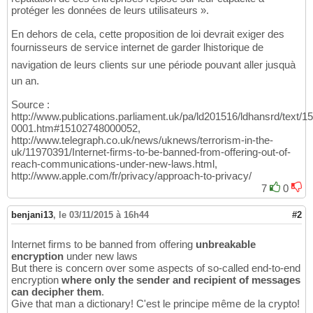
protéger les données de leurs utilisateurs ».
En dehors de cela, cette proposition de loi devrait exiger des
fournisseurs de service internet de garder lhistorique de
navigation de leurs clients sur une période pouvant aller jusquà
un an.
Source :
http://www.publications.parliament.uk/pa/ld201516/ldhansrd/text/1
0001.htm#15102748000052,
http://www.telegraph.co.uk/news/uknews/terrorism-in-the-
uk/11970391/Internet-firms-to-be-banned-from-offering-out-of-
reach-communications-under-new-laws.html,
http://www.apple.com/fr/privacy/approach-to-privacy/
7
0
benjani13
,
le 03/11/2015 à 16h44
#2
Internet firms to be banned from offering
unbreakable
encryption
under new laws
But there is concern over some aspects of so-called end-to-end
encryption
where only the sender and recipient of messages
can decipher them
.
Give that man a dictionary! C'est le principe même de la crypto!