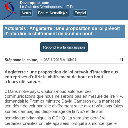
Developpez.com
Le Club des Développeurs et IT Pro
Actus
Forum Actualit�s
Emploi
Actualités
:
Angleterre : une proposition de loi prévoit
d'interdire le chiffrement de bout en bout
Répondre à la discussion
Stéphane le calme
,
le 03/11/2015 à 16h01
#1
Angleterre : une proposition de loi prévoit d'interdire aux
entreprises d'offrir le chiffrement de bout en bout
à leurs utilisateurs
« Dans notre pays, voulons-nous autoriser des
communications que nous ne serons pas en mesure de lire ? »,
demandait le Premier ministre David Cameron qui a manifesté
son désir de voir banni le chiffrement suite aux révélations faites
sur les campagnes despionnage de la NSA et de son
homologue britannique la GCHQ. La semaine dernière,
certaines craintes ont été apaisées lorsquil a annoncé que le