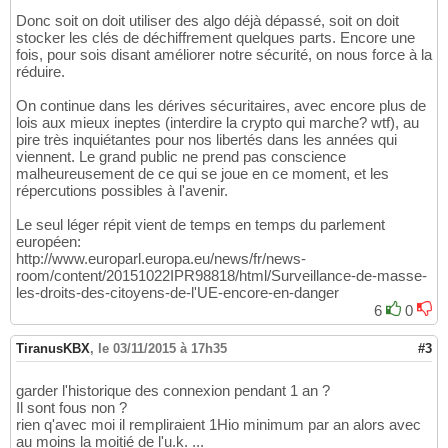
Donc soit on doit utiliser des algo déjà dépassé, soit on doit
stocker les clés de déchiffrement quelques parts. Encore une
fois, pour sois disant améliorer notre sécurité, on nous force à la
réduire.
On continue dans les dérives sécuritaires, avec encore plus de
lois aux mieux ineptes (interdire la crypto qui marche? wtf), au
pire très inquiétantes pour nos libertés dans les années qui
viennent. Le grand public ne prend pas conscience
malheureusement de ce qui se joue en ce moment, et les
répercutions possibles à l'avenir.
Le seul léger répit vient de temps en temps du parlement
européen:
http://www.europarl.europa.eu/news/fr/news-
room/content/20151022IPR98818/html/Surveillance-de-masse-
les-droits-des-citoyens-de-l'UE-encore-en-danger
6
0
TiranusKBX
,
le 03/11/2015 à 17h35
#3
garder l'historique des connexion pendant 1 an ?
Il sont fous non ?
rien q'avec moi il rempliraient 1Hio minimum par an alors avec
au moins la moitié de l'u.k. ...