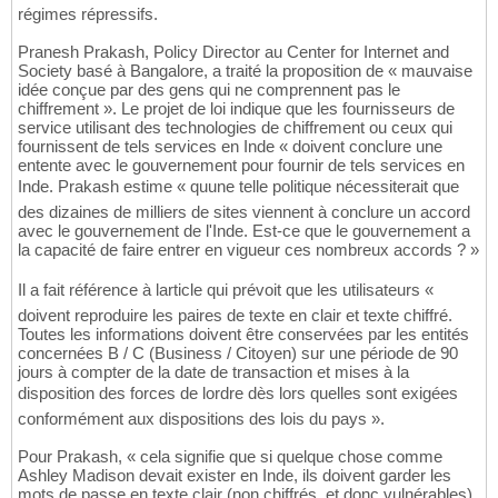
régimes répressifs.
Pranesh Prakash, Policy Director au Center for Internet and
Society basé à Bangalore, a traité la proposition de « mauvaise
idée conçue par des gens qui ne comprennent pas le
chiffrement ». Le projet de loi indique que les fournisseurs de
service utilisant des technologies de chiffrement ou ceux qui
fournissent de tels services en Inde « doivent conclure une
entente avec le gouvernement pour fournir de tels services en
Inde. Prakash estime « quune telle politique nécessiterait que
des dizaines de milliers de sites viennent à conclure un accord
avec le gouvernement de l'Inde. Est-ce que le gouvernement a
la capacité de faire entrer en vigueur ces nombreux accords ? »
Il a fait référence à larticle qui prévoit que les utilisateurs «
doivent reproduire les paires de texte en clair et texte chiffré.
Toutes les informations doivent être conservées par les entités
concernées B / C (Business / Citoyen) sur une période de 90
jours à compter de la date de transaction et mises à la
disposition des forces de lordre dès lors quelles sont exigées
conformément aux dispositions des lois du pays ».
Pour Prakash, « cela signifie que si quelque chose comme
Ashley Madison devait exister en Inde, ils doivent garder les
mots de passe en texte clair (non chiffrés, et donc vulnérables)