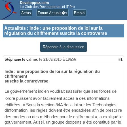
Developpez.com
Le Club des Développeurs et IT Pro
Actus
Forum Actualit�s
Emploi
Actualités
:
Inde : une proposition de loi sur la
régulation du chiffrement suscite la controverse
Répondre à la discussion
Stéphane le calme
,
le 21/09/2015 à 19h56
#1
Inde : une proposition de loi sur la régulation du
chiffrement
suscite la controverse
Le gouvernement indien voudrait sassurer que ses forces de
lordre puissent avoir facilement accès à des informations
chiffrées. « Sous la section 84A de la loi sur les Technologies
dInformation, les règles doivent être encadrées afin de prescrire
des modes ou des méthodes pour le chiffrement », a expliqué le
gouvernement. Aussi, un groupe dexperts a été constitué par le