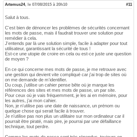
Artemus24
,
le 07/08/2015 à 20h10
#11
Salut à tous.
C'est bien de dénoncer les problèmes de sécurités concernant
les mots de passe, mais il faudrait trouver une solution pour
remédier à cela.
J'entends par là une solution simple, facile à adapter pour tout
utilisateur, garantissant la sécurité de tous !
Est-ce une utopie de croire en cela ou est-ce juste une question
de moyen ?
En ce qui concerne mes mots de passe, je me retrouve avec
une gestion qui devient vite compliqué car j'ai trop de sites où
on me demande de m'identifier.
Du coup, j'utilise un cahier pense bête où je marque les
références des sites et mes mots de passe, un par site.
Pour ceux où je vais fréquemment, je les ai en mémoire, pour
les autres, j'ai mon cahier.
Non, je n'utilise pas une date de naissance, un prénom ou
quelque chose qui serait facile à trouver.
Je n'utilise pas non plus un utilitaire sur mon ordinateur car il
pourrait être piraté, mais pire, je pourrai par une défaillance
technique, tout perdre.
Comme les mots de passe sont très répandus, toujours en