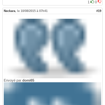
1
0
Neckara
,
le 10/08/2015 à 07h41
#19
Envoyé par
domi65