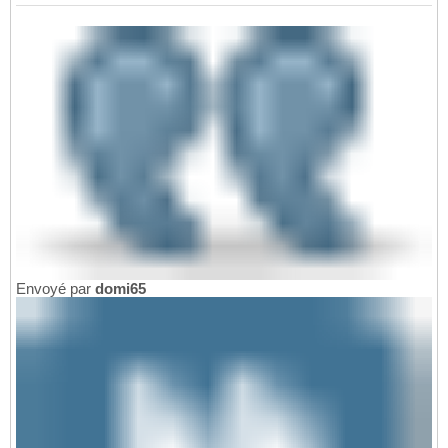
Envoyé par
domi65