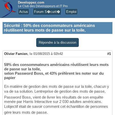
Developpez.com
Le Club des Développeurs et IT Pro
Actus
Forum S�curit�
Emploi
Sécurité
:
59% des consommateurs américains
réutilisent leurs mots de passe sur la toile,
Répondre à la discussion
Olivier Famien
,
le 01/08/2015 à 02h42
#1
59% des consommateurs américains réutilisent leurs mots
de passe sur la toile,
selon Password Boss, et 43% préfèrent les noter sur du
papier
En matière de gestion des mots de passe sur la toile, chacun y
va de sa solution. Lentreprise de gestion des mots de passe,
Password Boss, vient de livrer les résultats de son enquête
menée par Harris Interactive sur 2 030 adultes américains.
Lobjectif était de savoir comment cet échantillon de personnes
gère leurs mots de passe.