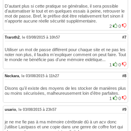
D'autant plus si cette pratique se généralise, il sera possible
d'automatiser le tout et en quelques essais à peine, retrouver le
mot de passe. Bref, le préfixe doit être relativement fort sinon il
n'apporte aucune réelle sécurité supplémentaire.
2
0
Traroth2
,
le 03/08/2015 à 10h57
#7
Utiliser un mot de passe différent pour chaque site et ne pas les
noter non plus, il faudra m'expliquer comment on peut faire. Tout
le monde ne bénéficie pas d'une mémoire eidétique...
1
0
Neckara
,
le 03/08/2015 à 11h27
#8
Disons qu'il existe des moyens de les stocker de manières plus
ou moins sécurisées, malheureusement loin d'être parfaites.
1
0
usario
,
le 03/08/2015 à 23h57
#9
je ne me fie pas à ma mémoire cérébrale dû à un acv donc
j'utilise Lastpass et une copie dans une genre de coffre fort qui