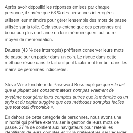
Après avoir dépouillé les réponses émises par chaque
personne, il savère que 63 % des personnes interrogées
utilisent leur mémoire pour gérer lensemble des mots de passe
utilisée sur la toile. Cela sous-entend que ces personnes ont
beaucoup plus confiance en leur mémoire quen tout autre
moyen de mémorisation.
Dautres (43 % des interrogés) préfèrent conserver leurs mots
de passe sur un papier dans un coin. Le risque dans cette
méthode réside dans le fait quil peut facilement tomber dans les
mains de personnes indiscrètes.
Steve Wise fondateur de Password Boss explique que «
le fait
que la plupart des consommateurs nont pas vraiment de
système pour gérer leurs comptes autres que la mémoire ou un
stylo et du papier suggère que ces méthodes sont plus faciles
que tout outil disponible
».
En dehors de cette catégorie de personnes, nous avons une
minorité qui préfère externaliser la gestion de leurs mots de
passe. 27 % se confient aux navigateurs pour retenir les
identifiants de leurs comptes et 13 % préfèrent les sauvegarder