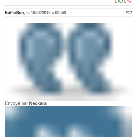
1
0
BufferBob
,
le 10/08/2015 à 00h50
#17
Envoyé par
Neckara