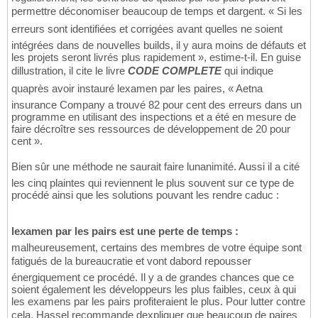
permettre déconomiser beaucoup de temps et dargent. « Si les
erreurs sont identifiées et corrigées avant quelles ne soient
intégrées dans de nouvelles builds, il y aura moins de défauts et
les projets seront livrés plus rapidement », estime-t-il. En guise
dillustration, il cite le livre
CODE COMPLETE
qui indique
quaprès avoir instauré lexamen par les paires, « Aetna
insurance Company a trouvé 82 pour cent des erreurs dans un
programme en utilisant des inspections et a été en mesure de
faire décroître ses ressources de développement de 20 pour
cent ».
Bien sûr une méthode ne saurait faire lunanimité. Aussi il a cité
les cinq plaintes qui reviennent le plus souvent sur ce type de
procédé ainsi que les solutions pouvant les rendre caduc :
lexamen par les pairs est une perte de temps :
malheureusement, certains des membres de votre équipe sont
fatigués de la bureaucratie et vont dabord repousser
énergiquement ce procédé. Il y a de grandes chances que ce
soient également les développeurs les plus faibles, ceux à qui
les examens par les pairs profiteraient le plus. Pour lutter contre
cela, Hassel recommande dexpliquer que beaucoup de paires