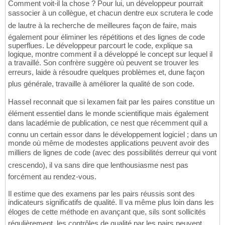
Comment voit-il la chose ? Pour lui, un développeur pourrait
sassocier à un collègue, et chacun dentre eux scrutera le code
de lautre à la recherche de meilleures façon de faire, mais
également pour éliminer les répétitions et des lignes de code
superflues. Le développeur parcourt le code, explique sa
logique, montre comment il a développé le concept sur lequel il
a travaillé. Son confrère suggère où peuvent se trouver les
erreurs, laide à résoudre quelques problèmes et, dune façon
plus générale, travaille à améliorer la qualité de son code.
Hassel reconnait que si lexamen fait par les paires constitue un
élément essentiel dans le monde scientifique mais également
dans lacadémie de publication, ce nest que récemment quil a
connu un certain essor dans le développement logiciel ; dans un
monde où même de modestes applications peuvent avoir des
milliers de lignes de code (avec des possibilités derreur qui vont
crescendo), il va sans dire que lenthousiasme nest pas
forcément au rendez-vous.
Il estime que des examens par les pairs réussis sont des
indicateurs significatifs de qualité. Il va même plus loin dans les
éloges de cette méthode en avançant que, sils sont sollicités
régulièrement, les contrôles de qualité par les pairs peuvent