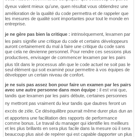
dyeux valent mieux qu'une, quen résultat vous obtiendrez une
amélioration de la qualité du code permettra et de rappeler que
les mesures de qualité sont importantes pour tout le monde en
entreprise.
je ne gère pas bien la critique :
intrinsèquement, lexamen par
les pairs signifie une critique du code et certains développeurs
auront certainement du mal à faire une critique du code sans
que cela ne devienne personnel. Pour rendre ces sessions plus
productives, envisager de commencer lexamen par les pairs
plus tôt dans le processus afin que le code actuel ne soit pas le
seul élément qui soit examiné pour permettre à vos équipes de
développer un certain niveau de confort.
je ne suis pas assez bon pour faire un examen par les pairs
avec une autre personne dans mon équipe :
il est vrai que,
tandis que lexamen par les pairs débute, certaines personnes
ny mettront pas vraiment du leur tandis que dautres feront un
excès de zèle. Ce déséquilibre pourrait même durer plus dun an
et apportera une facilitation des rapports de performance
comme bonus. Le travail du manager qui identifie les meilleurs
et les plus brillants en sera plus facile dans la mesure où il sera
beaucoup plus aisé de repérer qui est capable dapporter un plus