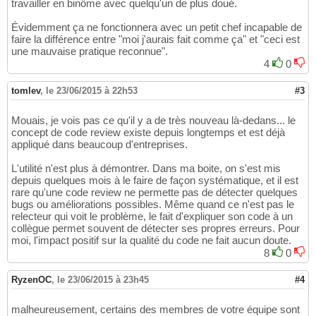
travailler en binôme avec quelqu'un de plus doué.
Évidemment ça ne fonctionnera avec un petit chef incapable de
faire la différence entre "moi j'aurais fait comme ça" et "ceci est
une mauvaise pratique reconnue".
4
0
tomlev
,
le 23/06/2015 à 22h53
#3
Mouais, je vois pas ce qu'il y a de très nouveau là-dedans... le
concept de code review existe depuis longtemps et est déjà
appliqué dans beaucoup d'entreprises.
L'utilité n'est plus à démontrer. Dans ma boite, on s'est mis
depuis quelques mois à le faire de façon systématique, et il est
rare qu'une code review ne permette pas de détecter quelques
bugs ou améliorations possibles. Même quand ce n'est pas le
relecteur qui voit le problème, le fait d'expliquer son code à un
collègue permet souvent de détecter ses propres erreurs. Pour
moi, l'impact positif sur la qualité du code ne fait aucun doute.
8
0
RyzenOC
,
le 23/06/2015 à 23h45
#4
malheureusement, certains des membres de votre équipe sont