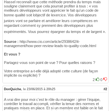
Hassel reconnaît que cette méthode prendra du temps mais
souligne clairement que cela pourrait profiter à tous : « vos
meilleurs développeurs vont apprécier le fait qu'un code de
bonne qualité soit lobjectif de lexercice. Vos développeurs
juniors vont se parfaire et améliorer leurs compétences en
regardant comment sy prennent des développeurs plus
expérimentés. Vous pourrez épargner du temps et de largent ».
Source :
http://www.cio.com/article/2938642/it-
management/how-peer-review-leads-to-quality-code.html
Et vous ?
Partagez-vous son point de vue ? Pour quelles raisons ?
Votre entreprise a-t-elle déjà adopté cette culture (de façon
implicite ou explicite) ?
2
0
DonQuiche
,
le 23/06/2015 à 20h25
#2
A vrai dire pour moi c'est le rôle du manager : gérer l'équipe,
contrôler le travail accompli, vérifier la tenue des normes et
pratiques mises en place. Et si un membre est faible on le fait