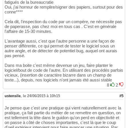
fatigués de la bureaucratie
Oui, j'ai horreur de remplire/signer des papiers, surtout pour des
conne****
Cela dit, l'inspection du code par un compère, ne nécessite pas
de paperasse, pas chez moi en tous cas . C'est en générale
l'affaire de 15-30 minutes.
L'avantage aussi, c'est que l'autre personne a une façon de
penser différente, ce qui permet de tester le logiciel sous un
autre angle, et de détecter de potentiel bug, auquel ont aurais
pas pensé.
Dans ma boite c'est même devenue un jeu, faire planter le
logiciel/bout de code de l'autre. En utilisant des procédés parfois
vicieux, (insertion de caractère bizarre dans un champ de
texte...), depuis, nos logiciels n'ont jamais été aussi stable
8
2
ustensile
,
le 24/06/2015 à 10h15
#5
Je pense que c'est une pratique qui vient naturellement avec la
pratique, ça fait partie du métier de se remettre en question, on
est tellement la tête dans le guidon qu'on perd en objectivité et
on passe à côté de choses importantes, c'est là que le coup
d'oeil extérieur intervient pour faire avancer une situation. Par