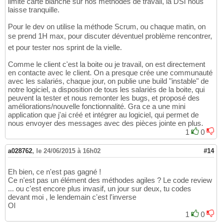
limite carte blanche sur nos méthodes de travail, la DSI nous
laisse tranquille.
Pour le dev on utilise la méthode Scrum, ou chaque matin, on
se prend 1H max, pour discuter déventuel problème rencontrer,
et pour tester nos sprint de la vielle.
Comme le client c'est la boite ou je travail, on est directement
en contacte avec le client. On a presque crée une communauté
avec les salariés, chaque jour, on publie une build "instable" de
notre logiciel, a disposition de tous les salariés de la boite, qui
peuvent la tester et nous remonter les bugs, et proposé des
améliorations/nouvelle fonctionnalité. Gra ce a une mini
application que j'ai créé et intégrer au logiciel, qui permet de
nous envoyer des messages avec des pièces jointe en plus.
1
0
a028762
,
le 24/06/2015 à 16h02
#14
Eh bien, ce n'est pas gagné !
Ce n'est pas un élément des méthodes agiles ? Le code review
... ou c'est encore plus invasif, un jour sur deux, tu codes
devant moi , le lendemain c'est l'inverse
Ol
1
0