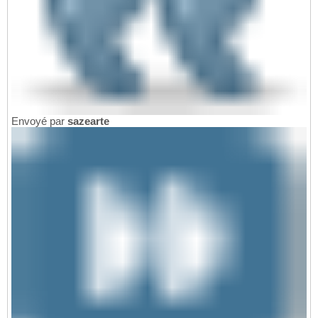
Envoyé par
sazearte