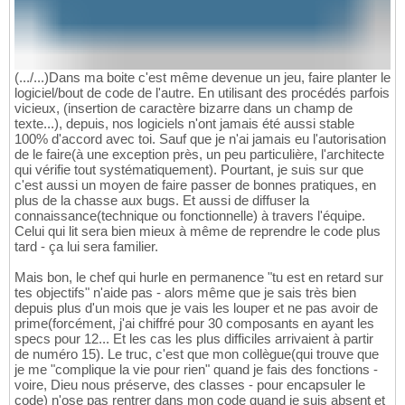
(.../...)Dans ma boite c'est même devenue un jeu, faire planter le
logiciel/bout de code de l'autre. En utilisant des procédés parfois
vicieux, (insertion de caractère bizarre dans un champ de
texte...), depuis, nos logiciels n'ont jamais été aussi stable
100% d'accord avec toi. Sauf que je n'ai jamais eu l'autorisation
de le faire(à une exception près, un peu particulière, l'architecte
qui vérifie tout systématiquement). Pourtant, je suis sur que
c'est aussi un moyen de faire passer de bonnes pratiques, en
plus de la chasse aux bugs. Et aussi de diffuser la
connaissance(technique ou fonctionnelle) à travers l'équipe.
Celui qui lit sera bien mieux à même de reprendre le code plus
tard - ça lui sera familier.
Mais bon, le chef qui hurle en permanence "tu est en retard sur
tes objectifs" n'aide pas - alors même que je sais très bien
depuis plus d'un mois que je vais les louper et ne pas avoir de
prime(forcément, j'ai chiffré pour 30 composants en ayant les
specs pour 12... Et les cas les plus difficiles arrivaient à partir
de numéro 15). Le truc, c'est que mon collègue(qui trouve que
je me "complique la vie pour rien" quand je fais des fonctions -
voire, Dieu nous préserve, des classes - pour encapsuler le
code) n'ose pas rentrer dans mon code quand je suis absent et