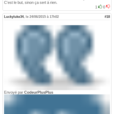
C'est le but, sinon ça sert à rien.
1
0
Luckyluke34
,
le 24/06/2015 à 17h02
#18
Envoyé par
CodeurPlusPlus