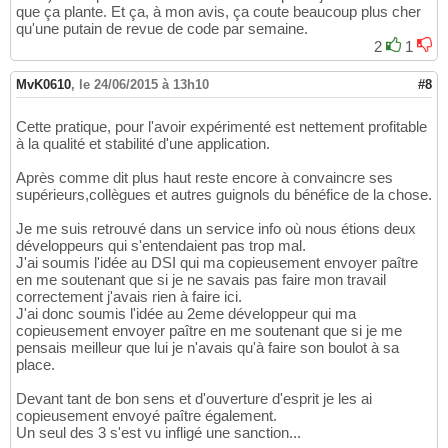
que ça plante. Et ça, à mon avis, ça coute beaucoup plus cher
qu'une putain de revue de code par semaine.
2
1
MvK0610
,
le 24/06/2015 à 13h10
#8
Cette pratique, pour l'avoir expérimenté est nettement profitable
à la qualité et stabilité d'une application.
Après comme dit plus haut reste encore à convaincre ses
supérieurs,collègues et autres guignols du bénéfice de la chose.
Je me suis retrouvé dans un service info où nous étions deux
développeurs qui s'entendaient pas trop mal.
J'ai soumis l'idée au DSI qui ma copieusement envoyer paître
en me soutenant que si je ne savais pas faire mon travail
correctement j'avais rien à faire ici.
J'ai donc soumis l'idée au 2eme développeur qui ma
copieusement envoyer paître en me soutenant que si je me
pensais meilleur que lui je n'avais qu'à faire son boulot à sa
place.
Devant tant de bon sens et d'ouverture d'esprit je les ai
copieusement envoyé paître également.
Un seul des 3 s'est vu infligé une sanction...