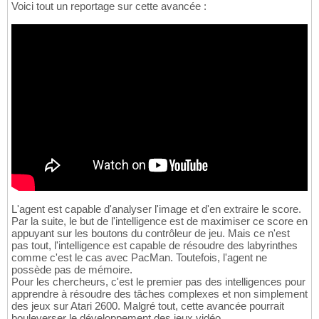
Voici tout un reportage sur cette avancée :
L'agent est capable d'analyser l'image et d'en extraire le score.
Par la suite, le but de l'intelligence est de maximiser ce score en
appuyant sur les boutons du contrôleur de jeu. Mais ce n'est
pas tout, l'intelligence est capable de résoudre des labyrinthes
comme c'est le cas avec PacMan. Toutefois, l'agent ne
possède pas de mémoire.
Pour les chercheurs, c'est le premier pas des intelligences pour
apprendre à résoudre des tâches complexes et non simplement
des jeux sur Atari 2600. Malgré tout, cette avancée pourrait
bouleverser le développement des jeux vidéo.