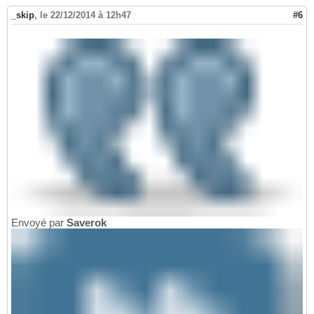
_skip
,
le 22/12/2014 à 12h47
#6
Envoyé par
Saverok