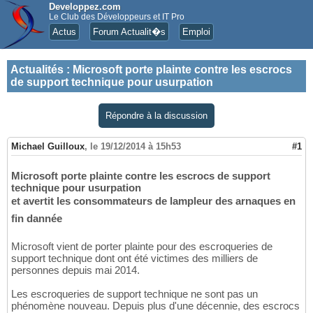
Developpez.com
Le Club des Développeurs et IT Pro
Actus
Forum Actualit�s
Emploi
Actualités
:
Microsoft porte plainte contre les escrocs
de support technique pour usurpation
Répondre à la discussion
Michael Guilloux
,
le 19/12/2014 à 15h53
#1
Microsoft porte plainte contre les escrocs de support
technique pour usurpation
et avertit les consommateurs de lampleur des arnaques en
fin dannée
Microsoft vient de porter plainte pour des escroqueries de
support technique dont ont été victimes des milliers de
personnes depuis mai 2014.
Les escroqueries de support technique ne sont pas un
phénomène nouveau. Depuis plus d'une décennie, des escrocs