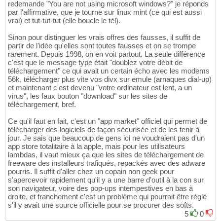
redemande "You are not using microsoft windows?" je réponds
par l'affirmative, que je tourne sur linux mint (ce qui est aussi
vrai) et tut-tut-tut (elle boucle le tél).
Sinon pour distinguer les vrais offres des fausses, il suffit de
partir de l'idée qu'elles sont toutes fausses et on se trompe
rarement. Depuis 1998, on en voit partout. La seule différence
c'est que le message type était "doublez votre débit de
téléchargement" ce qui avait un certain écho avec les modems
56k, télécharger plus vite vos divx sur emule (arnaques dial-up)
et maintenant c'est devenu "votre ordinateur est lent, a un
virus", les faux bouton "download" sur les sites de
téléchargement, bref.
Ce qu'il faut en fait, c'est un "app market" officiel qui permet de
télécharger des logiciels de façon sécurisée et de les tenir à
jour. Je sais que beaucoup de gens ici ne voudraient pas d'un
app store totalitaire à la apple, mais pour les utilisateurs
lambdas, il vaut mieux ça que les sites de téléchargement de
freeware des installeurs trafiqués, repackés avec des adware
pourris. Il suffit d'aller chez un copain non geek pour
s'apercevoir rapidement qu'il y a une barre d'outil à la con sur
son navigateur, voire des pop-ups intempestives en bas à
droite, et franchement c'est un problème qui pourrait être réglé
s'il y avait une source officielle pour se procurer des softs.
5
0