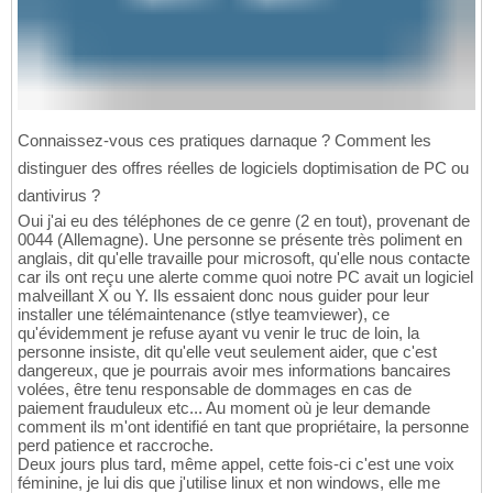
Connaissez-vous ces pratiques darnaque ? Comment les
distinguer des offres réelles de logiciels doptimisation de PC ou
dantivirus ?
Oui j'ai eu des téléphones de ce genre (2 en tout), provenant de
0044 (Allemagne). Une personne se présente très poliment en
anglais, dit qu'elle travaille pour microsoft, qu'elle nous contacte
car ils ont reçu une alerte comme quoi notre PC avait un logiciel
malveillant X ou Y. Ils essaient donc nous guider pour leur
installer une télémaintenance (stlye teamviewer), ce
qu'évidemment je refuse ayant vu venir le truc de loin, la
personne insiste, dit qu'elle veut seulement aider, que c'est
dangereux, que je pourrais avoir mes informations bancaires
volées, être tenu responsable de dommages en cas de
paiement frauduleux etc... Au moment où je leur demande
comment ils m'ont identifié en tant que propriétaire, la personne
perd patience et raccroche.
Deux jours plus tard, même appel, cette fois-ci c'est une voix
féminine, je lui dis que j'utilise linux et non windows, elle me