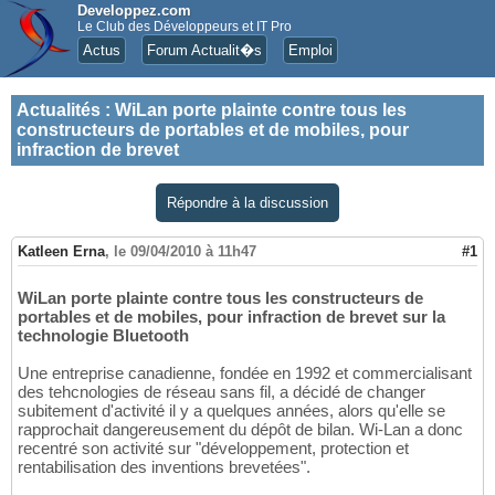
Developpez.com
Le Club des Développeurs et IT Pro
Actus
Forum Actualit�s
Emploi
Actualités
:
WiLan porte plainte contre tous les
constructeurs de portables et de mobiles, pour
infraction de brevet
Répondre à la discussion
Katleen Erna
,
le 09/04/2010 à 11h47
#1
WiLan porte plainte contre tous les constructeurs de
portables et de mobiles, pour infraction de brevet sur la
technologie Bluetooth
Une entreprise canadienne, fondée en 1992 et commercialisant
des tehcnologies de réseau sans fil, a décidé de changer
subitement d'activité il y a quelques années, alors qu'elle se
rapprochait dangereusement du dépôt de bilan. Wi-Lan a donc
recentré son activité sur "développement, protection et
rentabilisation des inventions brevetées".