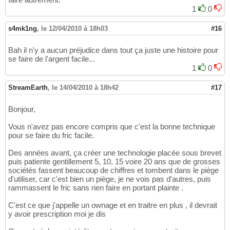
1
0
s4mk1ng
,
le 12/04/2010 à 18h03
#16
Bah il n'y a aucun préjudice dans tout ça juste une histoire pour
se faire de l'argent facile...
1
0
StreamEarth
,
le 14/04/2010 à 18h42
#17
Bonjour,
Vous n'avez pas encore compris que c'est la bonne technique
pour se faire du fric facile.
Des années avant, ça créer une technologie placée sous brevet
puis patiente gentillement 5, 10, 15 voire 20 ans que de grosses
sociétés fassent beaucoup de chiffres et tombent dans le piège
d'utiliser, car c'est bien un piège, je ne vois pas d'autres, puis
rammassent le fric sans rien faire en portant plainte .
C'est ce que j'appelle un ownage et en traitre en plus , il devrait
y avoir prescription moi je dis