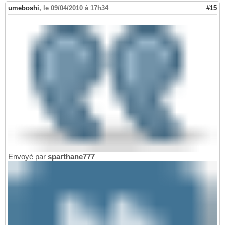
umeboshi
,
le 09/04/2010 à 17h34
#15
Envoyé par
sparthane777