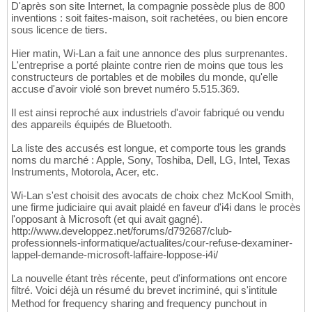
D'après son site Internet, la compagnie possède plus de 800
inventions : soit faites-maison, soit rachetées, ou bien encore
sous licence de tiers.
Hier matin, Wi-Lan a fait une annonce des plus surprenantes.
L'entreprise a porté plainte contre rien de moins que tous les
constructeurs de portables et de mobiles du monde, qu'elle
accuse d'avoir violé son brevet numéro 5.515.369.
Il est ainsi reproché aux industriels d'avoir fabriqué ou vendu
des appareils équipés de Bluetooth.
La liste des accusés est longue, et comporte tous les grands
noms du marché : Apple, Sony, Toshiba, Dell, LG, Intel, Texas
Instruments, Motorola, Acer, etc.
Wi-Lan s'est choisit des avocats de choix chez McKool Smith,
une firme judiciaire qui avait plaidé en faveur d'i4i dans le procès
l'opposant à Microsoft (et qui avait gagné).
http://www.developpez.net/forums/d792687/club-
professionnels-informatique/actualites/cour-refuse-dexaminer-
lappel-demande-microsoft-laffaire-loppose-i4i/
La nouvelle étant très récente, peut d'informations ont encore
filtré. Voici déjà un résumé du brevet incriminé, qui s'intitule
Method for frequency sharing and frequency punchout in