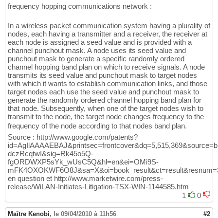
frequency hopping communications network :
In a wireless packet communication system having a plurality of
nodes, each having a transmitter and a receiver, the receiver at
each node is assigned a seed value and is provided with a
channel punchout mask. A node uses its seed value and
punchout mask to generate a specific randomly ordered
channel hopping band plan on which to receive signals. A node
transmits its seed value and punchout mask to target nodes
with which it wants to establish communication links, and those
target nodes each use the seed value and punchout mask to
generate the randomly ordered channel hopping band plan for
that node. Subsequently, when one of the target nodes wish to
transmit to the node, the target node changes frequency to the
frequency of the node according to that nodes band plan.
Source : http://www.google.com/patents?
id=AgIlAAAAEBAJ&printsec=frontcover&dq=5,515,369&source=b
dczRcqtwI&sig=Rk45o5Q-
fgORDWXP5sYk_wUsC5Q&hl=en&ei=OMi9S-
mFK4OXOKWF6O8J&sa=X&oi=book_result&ct=result&resnu
en question et http://www.marketwire.com/press-
release/WiLAN-Initiates-Litigation-TSX-WIN-1144585.htm
1
0
Maître Kenobi
,
le 09/04/2010 à 11h56
#2