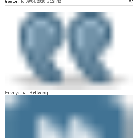
trenton
,
le 09/04/2010 à 12h42
#7
Envoyé par
Hellwing