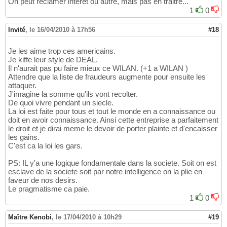
On peut réclamer intérêt ou autre, mais pas en traitre...
1
0
Invité
,
le 16/04/2010 à 17h56
#18
Je les aime trop ces americains.
Je kiffe leur style de DEAL.
Il n'aurait pas pu faire mieux ce WILAN. (+1 a WILAN )
Attendre que la liste de fraudeurs augmente pour ensuite les
attaquer.
J'imagine la somme qu'ils vont recolter.
De quoi vivre pendant un siecle.
La loi est faite pour tous et tout le monde en a connaissance ou
doit en avoir connaissance. Ainsi cette entreprise a parfaitement
le droit et je dirai meme le devoir de porter plainte et d'encaisser
les gains.
C'est ca la loi les gars.
PS: IL y'a une logique fondamentale dans la societe. Soit on est
esclave de la societe soit par notre intelligence on la plie en
faveur de nos desirs.
Le pragmatisme ca paie.
1
0
Maître Kenobi
,
le 17/04/2010 à 10h29
#19