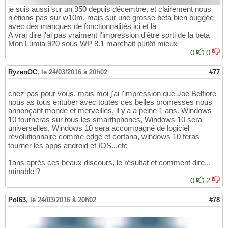
je suis aussi sur un 950 depuis décembre, et clairement nous
n'étions pas sur w10m, mais sur une grosse beta bien buggée
avec des manques de fonctionnalités ici et là
A vrai dire j'ai pas vraiment l'impression d'être sorti de la beta
Mon Lumia 920 sous WP 8.1 marchait plutôt mieux
0
0
RyzenOC
,
le 24/03/2016 à 20h02
#77
chez pas pour vous, mais moi j'ai l'impression que Joe Belfiore
nous as tous entuber avec toutes ces belles promesses nous
annonçant monde et merveilles, il y'a a peine 1 ans. Windows
10 tourneras sur tous les smarthphones, Windows 10 sera
universelles, Windows 10 sera accompagné de logiciel
révolutionnaire comme edge et cortana, windows 10 feras
tourner les apps android et IOS...etc
1ans après ces beaux discours, le résultat et comment dire...
minable ?
0
2
Pol63
,
le 24/03/2016 à 20h02
#78