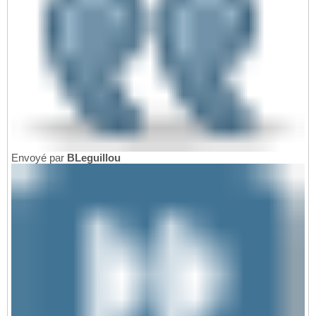
Envoyé par
BLeguillou