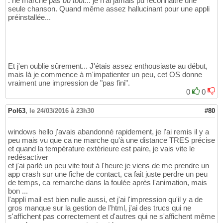
: ne marche pas
du tout
... je n'ai jamais pu reconnaitre une
seule chanson. Quand même assez hallucinant pour une appli
préinstallée...
Et j'en oublie sûrement... J'étais assez enthousiaste au début,
mais là je commence à m'impatienter un peu, cet OS donne
vraiment une impression de "pas fini".
0
0
Pol63
,
le 24/03/2016 à 23h30
#80
windows hello j'avais abandonné rapidement, je l'ai remis il y a
peu mais vu que ca ne marche qu'à une distance TRES précise
et quand la température extérieure est paire, je vais vite le
redésactiver
et j'ai parlé un peu vite tout à l'heure je viens de me prendre un
app crash sur une fiche de contact, ca fait juste perdre un peu
de temps, ca remarche dans la foulée après l'animation, mais
bon ...
l'appli mail est bien nulle aussi, et j'ai l'impression qu'il y a de
gros manque sur la gestion de l'html, j'ai des trucs qui ne
s'affichent pas correctement et d'autres qui ne s'affichent même