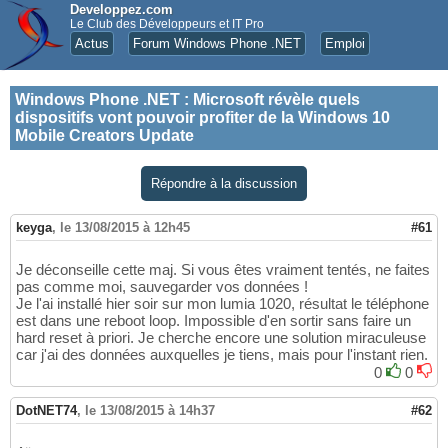
Developpez.com
Le Club des Développeurs et IT Pro
Actus
Forum Windows Phone .NET
Emploi
Windows Phone .NET
:
Microsoft révèle quels
dispositifs vont pouvoir profiter de la Windows 10
Mobile Creators Update
Répondre à la discussion
keyga
,
le 13/08/2015 à 12h45
#61
Je déconseille cette maj. Si vous êtes vraiment tentés, ne faites
pas comme moi, sauvegarder vos données !
Je l'ai installé hier soir sur mon lumia 1020, résultat le téléphone
est dans une reboot loop. Impossible d'en sortir sans faire un
hard reset à priori. Je cherche encore une solution miraculeuse
car j'ai des données auxquelles je tiens, mais pour l'instant rien.
0
0
DotNET74
,
le 13/08/2015 à 14h37
#62