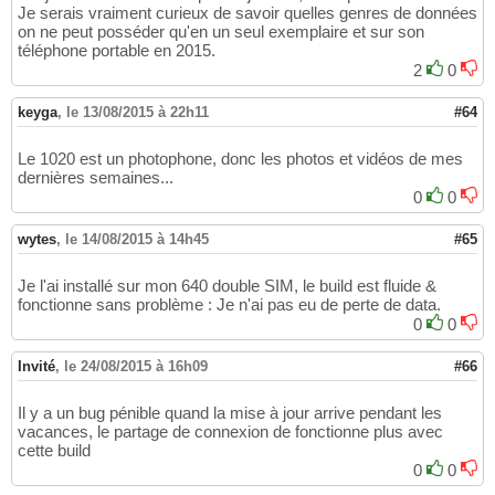
Je serais vraiment curieux de savoir quelles genres de données
on ne peut posséder qu'en un seul exemplaire et sur son
téléphone portable en 2015.
2
0
keyga
,
le 13/08/2015 à 22h11
#64
Le 1020 est un photophone, donc les photos et vidéos de mes
dernières semaines...
0
0
wytes
,
le 14/08/2015 à 14h45
#65
Je l'ai installé sur mon 640 double SIM, le build est fluide &
fonctionne sans problème : Je n'ai pas eu de perte de data.
0
0
Invité
,
le 24/08/2015 à 16h09
#66
Il y a un bug pénible quand la mise à jour arrive pendant les
vacances, le partage de connexion de fonctionne plus avec
cette build
0
0