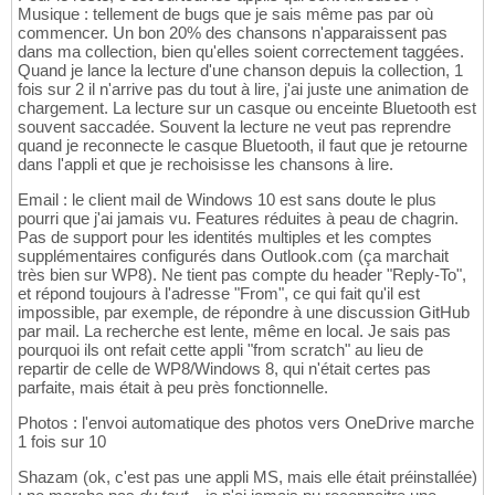
Musique : tellement de bugs que je sais même pas par où
commencer. Un bon 20% des chansons n'apparaissent pas
dans ma collection, bien qu'elles soient correctement taggées.
Quand je lance la lecture d'une chanson depuis la collection, 1
fois sur 2 il n'arrive pas du tout à lire, j'ai juste une animation de
chargement. La lecture sur un casque ou enceinte Bluetooth est
souvent saccadée. Souvent la lecture ne veut pas reprendre
quand je reconnecte le casque Bluetooth, il faut que je retourne
dans l'appli et que je rechoisisse les chansons à lire.
Email : le client mail de Windows 10 est sans doute le plus
pourri que j'ai jamais vu. Features réduites à peau de chagrin.
Pas de support pour les identités multiples et les comptes
supplémentaires configurés dans Outlook.com (ça marchait
très bien sur WP8). Ne tient pas compte du header "Reply-To",
et répond toujours à l'adresse "From", ce qui fait qu'il est
impossible, par exemple, de répondre à une discussion GitHub
par mail. La recherche est lente, même en local. Je sais pas
pourquoi ils ont refait cette appli "from scratch" au lieu de
repartir de celle de WP8/Windows 8, qui n'était certes pas
parfaite, mais était à peu près fonctionnelle.
Photos : l'envoi automatique des photos vers OneDrive marche
1 fois sur 10
Shazam (ok, c'est pas une appli MS, mais elle était préinstallée)