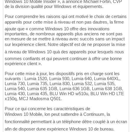
Windows 10 Mobile Insider », a annoncé Michael Fortin, CVP
de la division qualité pour Windows et équipements.
Pour comprendre les raisons qui ont motivé le choix de certains
appareils pour cette mise à niveau et non pas dautres, la firme
ajoute que « comme Windows 10 offre des innovations
importantes, de nombreux appareils plus anciens ne sont pas
en mesure de se mettre à niveau avec succès sans un impact
sur lexpérience client. Notre objectif est de ne proposer la mise
à niveau de Windows 10 quà des appareils pour lesquels nous
sommes confiants et qui peuvent continuer à offrir une bonne
expérience client ».
Pour cette mise à jour, les dispositifs pris en charge sont les
suivants : Lumia 1520, Lumia 930, Lumia 640, Lumia 640XL,
Lumia 730, Lumia 735, Lumia 830, Lumia 532, Lumia 535,
Lumia 540, Lumia 635 1GB, Lumia 636 1GB, Lumia 638 1GB,
Lumia 430, Lumia 435, BLU Win HD w510u, BLU Win HD LTE
x150q, MCJ Madosma Q501.
Pour ce qui concerne les caractéristiques de
Windows 10 Mobile, lon peut sattendre à Continuum, la
fonctionnalité permettant à un téléphone dêtre couplé à un écran
afin de disposer dune expérience Windows 10 de bureau.