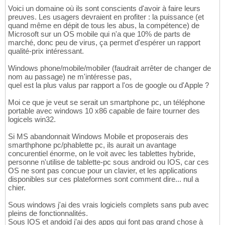
Voici un domaine où ils sont conscients d'avoir à faire leurs
preuves. Les usagers devraient en profiter : la puissance (et
quand même en dépit de tous les abus, la compétence) de
Microsoft sur un OS mobile qui n'a que 10% de parts de
marché, donc peu de virus, ça permet d'espérer un rapport
qualité-prix intéressant.
Windows phone/mobile/mobiler (faudrait arrêter de changer de
nom au passage) ne m'intéresse pas,
quel est la plus valus par rapport a l'os de google ou d'Apple ?
Moi ce que je veut se serait un smartphone pc, un téléphone
portable avec windows 10 x86 capable de faire tourner des
logicels win32.
Si MS abandonnait Windows Mobile et proposerais des
smarthphone pc/phablette pc, ils aurait un avantage
concurentiel énorme, on le voit avec les tablettes hybride,
personne n'utilise de tablette-pc sous android ou IOS, car ces
OS ne sont pas concue pour un clavier, et les applications
disponibles sur ces plateformes sont comment dire... nul a
chier.
Sous windows j'ai des vrais logiciels complets sans pub avec
pleins de fonctionnalités.
Sous IOS et andoid j'ai des apps qui font pas grand chose à