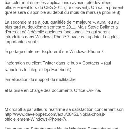
basculement entre les applications) avaient été dévoilées
officiellement lors du CES 2011 (lire ci-avant). On sait à présent
qu'elle sera disponible au début du mois de mars (a priori le 8).
La seconde mise à jour, qualifiée de « majeure », aura lieu au
plus tard au deuxième semestre 2011. Mais Steve Ballmer a
d'ores et déjà dévoilé quelques fonctionnalités qui seront
introduites dans Windows Phone 7 avec cet update. Les plus
importantes sont :
le portage dInternet Explorer 9 sur Windows Phone 7 :
lintégration du client Twitter dans le hub « Contacts » (qui
rappelons le intègre déjà Facebook)
lamélioration du support du multitâche
et la prise en charge des documents Office On-line.
Microsoft a par ailleurs réaffirmé sa satisfaction concernant son
http://www.developpez.com/actu/28451/Nokia-choisit-
officiellement-Windows-Phone-7/.
Les premiers Smartphones Nokia Windows Phone devraient