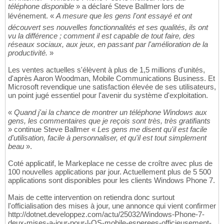
téléphone disponible
» a déclaré Steve Ballmer lors de
lévénement. «
A mesure que les gens l'ont essayé et ont
découvert ses nouvelles fonctionnalités et ses qualités, ils ont
vu la différence ; comment il est capable de tout faire, des
réseaux sociaux, aux jeux, en passant par l'amélioration de la
productivité.
»
Les ventes actuelles s'élèvent à plus de 1,5 millions d'unités,
d'après Aaron Woodman, Mobile Communications Business. Et
Microsoft revendique une satisfaction élevée de ses utilisateurs,
un point jugé essentiel pour l'avenir du système d'exploitation.
«
Quand j'ai la chance de montrer un téléphone Windows aux
gens, les commentaires que je reçois sont très, très gratifiants
» continue Steve Ballmer «
Les gens me disent qu'il est facile
d'utilisation, facile à personnaliser, et qu'il est tout simplement
beau
».
Coté applicatif, le Markeplace ne cesse de croître avec plus de
100 nouvelles applications par jour. Actuellement plus de 5 500
applications sont disponibles pour les clients Windows Phone 7.
Mais de cette intervention on retiendra donc surtout
l'officialisation des mises à jour, une annonce qui vient confirmer
http://dotnet.developpez.com/actu/25032/Windows-Phone-7-
deux-mises-a-jour-pour-l-OS-mobile-esperees-officieusement-