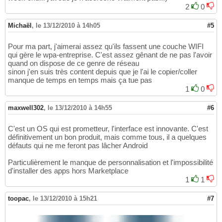
2
0
Michaël
,
le 13/12/2010 à 14h05
#5
Pour ma part, j'aimerai assez qu'ils fassent une couche WIFI
qui gère le wpa-entreprise. C'est assez gênant de ne pas l'avoir
quand on dispose de ce genre de réseau
sinon j'en suis très content depuis que je l'ai le copier/coller
manque de temps en temps mais ça tue pas
1
0
maxwell302
,
le 13/12/2010 à 14h55
#6
C'est un OS qui est prometteur, l'interface est innovante. C'est
définitivement un bon produit, mais comme tous, il a quelques
défauts qui ne me feront pas lâcher Android
Particulièrement le manque de personnalisation et l'impossibilité
d'installer des apps hors Marketplace
1
1
toopac
,
le 13/12/2010 à 15h21
#7