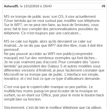
Ashura95
,
le 13/12/2010 à 15h43
#9
MS se trompe de public avec son OS, il vise actuellement
l'User lambda qui ne veut surtout pas modifier son téléphone.
Sur le WP7, on ne peut rien faire, au bout de 5minutes, vous
avez fait le tour complet des personnalisations possibles du
téléphone. Ce n'est toujours pas une caricature...
MS se cale sur Apple, alors qu'ils devraient se caler sur
Android...Je ne dis pas que WP7 doit être libre, mais il doit être
permissif.
Ne pas pouvoir accéder au WIFI non public(comprendre
masqué) est l'un des nombreux exemples qui font tâches...
Je ne suis vraiment pas d'accord. Pour connaitre des "users
lambda" qui possèdent des Galaxy S et autres modèles sous
differentes versions d'Androïd, je peux facilement constater que
Microsoft ne se trompe pas de public. L'interface est simple,
novatrice, et c'est tout ce que ce type d'utilisateurs demande.
C'est vrai que le copier/coller manque un peu parfois. Le
multitâches moins puisqu'on peut écouter de la musique en
surfant, ou en étant sur Office, puis pour le reste le bouton back
remplit bien sa fonction.
Sincèrement, c'est de loin le meilleur téléphone que j'ai utiliser,