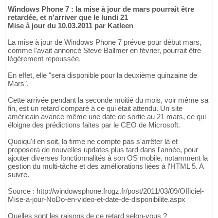
Windows Phone 7 : la mise à jour de mars pourrait être
retardée, et n'arriver que le lundi 21
Mise à jour du 10.03.2011 par Katleen
La mise à jour de Windows Phone 7 prévue pour début mars,
comme l'avait annoncé Steve Ballmer en février, pourrait être
légèrement repoussée.
En effet, elle "sera disponible pour la deuxième quinzaine de
Mars".
Cette arrivée pendant la seconde moitié du mois, voir même sa
fin, est un retard comparé à ce qui était attendu. Un site
américain avance même une date de sortie au 21 mars, ce qui
éloigne des prédictions faites par le CEO de Microsoft.
Quoiqu'il en soit, la firme ne compte pas s'arrêter là et
proposera de nouvelles updates plus tard dans l'année, pour
ajouter diverses fonctionnalités à son OS mobile, notamment la
gestion du multi-tâche et des améliorations liées à l'HTML 5. A
suivre.
Source : http://windowsphone.frogz.fr/post/2011/03/09/Officiel-
Mise-a-jour-NoDo-en-video-et-date-de-disponibilite.aspx
Quelles sont les raisons de ce retard selon-vous ?