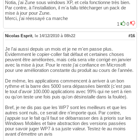
Notia, j'ai Zune sous windows XP, et cela fonctionne très bien.
Par contre, à l'installation, il m'a fallu télécharger un pack de
mise à jour pour Zune.
Merci, j'ai réessayé ca marche
1
0
Nicolas Esprit
,
le 14/12/2010 à 08h22
#16
Je l'ai aussi depuis un mois et je ne m'en passe plus.
Évidemment le copier-coller fait défaut et certaines choses
peuvent être améliorées, mais cela sera vite corrigé en janvier
avec la mise à jour. Pour le reste j'ai confiance en Microsoft
pour une amélioration constante du produit au cours de l'année.
De même, les applications commencent à arriver à un bon
rythme et la barre des 5000 sera dépassées bientôt (c'est pas
le tout d'avoir 100.000 applications avec 99% qui ne sert à rien
ou qu'on teste une fois puis qu'on désinstalle dans la foulée).
Bref, je ne dis pas que les WP7 sont les meilleurs et que les
autres sont nuls, ce serait dire n'importe quoi. Par contre,
j'appuie sur le fait qu'il faut se débarrasser des à prioris sur les
Windows Mobiles et faire abstraction des versions passées
pour savoir juger WP7 à sa juste valeur. Testez-le au moins
avant d'émettre un avis