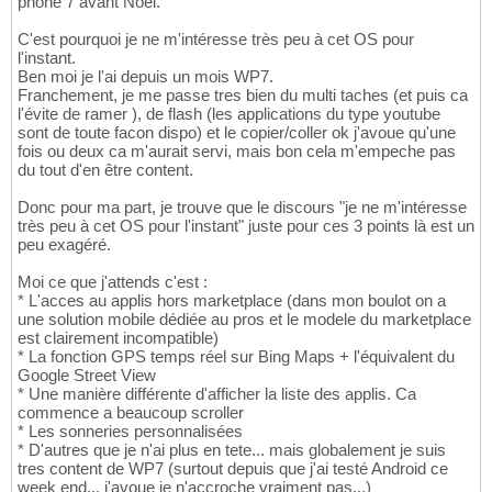
phone 7 avant Noël.
C'est pourquoi je ne m'intéresse très peu à cet OS pour
l'instant.
Ben moi je l'ai depuis un mois WP7.
Franchement, je me passe tres bien du multi taches (et puis ca
l'évite de ramer ), de flash (les applications du type youtube
sont de toute facon dispo) et le copier/coller ok j'avoue qu'une
fois ou deux ca m'aurait servi, mais bon cela m'empeche pas
du tout d'en être content.
Donc pour ma part, je trouve que le discours "je ne m'intéresse
très peu à cet OS pour l'instant" juste pour ces 3 points là est un
peu exagéré.
Moi ce que j'attends c'est :
* L'acces au applis hors marketplace (dans mon boulot on a
une solution mobile dédiée au pros et le modele du marketplace
est clairement incompatible)
* La fonction GPS temps réel sur Bing Maps + l'équivalent du
Google Street View
* Une manière différente d'afficher la liste des applis. Ca
commence a beaucoup scroller
* Les sonneries personnalisées
* D'autres que je n'ai plus en tete... mais globalement je suis
tres content de WP7 (surtout depuis que j'ai testé Android ce
week end... j'avoue je n'accroche vraiment pas...)