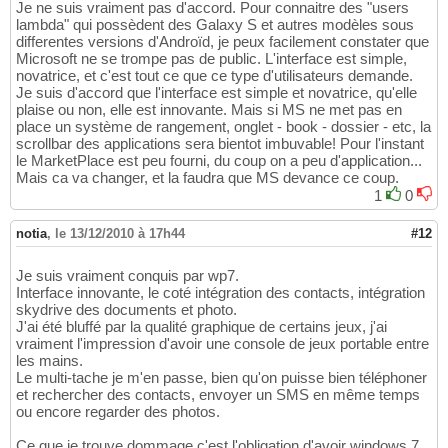
Je ne suis vraiment pas d'accord. Pour connaitre des "users
lambda" qui possèdent des Galaxy S et autres modèles sous
differentes versions d'Androïd, je peux facilement constater que
Microsoft ne se trompe pas de public. L'interface est simple,
novatrice, et c'est tout ce que ce type d'utilisateurs demande.
Je suis d'accord que l'interface est simple et novatrice, qu'elle
plaise ou non, elle est innovante. Mais si MS ne met pas en
place un système de rangement, onglet - book - dossier - etc, la
scrollbar des applications sera bientot imbuvable! Pour l'instant
le MarketPlace est peu fourni, du coup on a peu d'application...
Mais ca va changer, et la faudra que MS devance ce coup.
1
0
notia
,
le 13/12/2010 à 17h44
#12
Je suis vraiment conquis par wp7.
Interface innovante, le coté intégration des contacts, intégration
skydrive des documents et photo.
J'ai été bluffé par la qualité graphique de certains jeux, j'ai
vraiment l'impression d'avoir une console de jeux portable entre
les mains.
Le multi-tache je m'en passe, bien qu'on puisse bien téléphoner
et rechercher des contacts, envoyer un SMS en même temps
ou encore regarder des photos.
Ce que je trouve dommage c'est l'obligation d'avoir windows 7