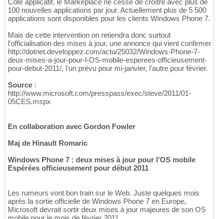
Coté applicatif, le Markeplace ne cesse de croître avec plus de
100 nouvelles applications par jour. Actuellement plus de 5 500
applications sont disponibles pour les clients Windows Phone 7.
Mais de cette intervention on retiendra donc surtout
l'officialisation des mises à jour, une annonce qui vient confirmer
http://dotnet.developpez.com/actu/25032/Windows-Phone-7-
deux-mises-a-jour-pour-l-OS-mobile-esperees-officieusement-
pour-debut-2011/, l'un prévu pour mi-janvier, l'autre pour février.
Source
:
http://www.microsoft.com/presspass/exec/steve/2011/01-
05CES.mspx
En collaboration avec Gordon Fowler
Maj de Hinault Romaric
Windows Phone 7 : deux mises à jour pour l'OS mobile
Espérées officieusement pour début 2011
Les rumeurs vont bon train sur le Web. Juste quelques mois
après la sortie officielle de Windows Phone 7 en Europe,
Microsoft devrait sortir deux mises à jour majeures de son OS
mobile pour le mois de février 2011.