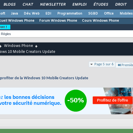
BLOGS
CHAT
NEWSLETTER
EMPLOI
ÉTUDES
DROIT
oft
Java
Dév. Web
EDI
Programmation
SGBD
Office
Mobiles
cueil Windows Phone
Forum Windows Phone
Cours Windows Phone
ent !
Règles
Windows Phone
ndows 10 Mobile Creators Update
Page 5 sur 6
Premiè
r profiter de la Windows 10 Mobile Creators Update