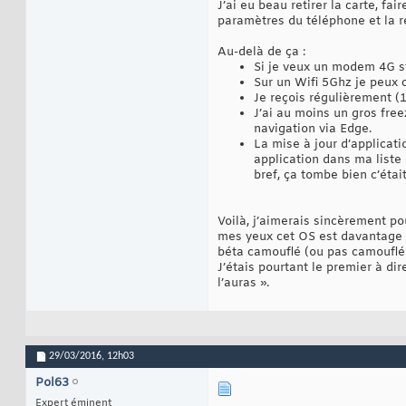
J’ai eu beau retirer la carte, fai
paramètres du téléphone et la re
Au-delà de ça :
Si je veux un modem 4G st
Sur un Wifi 5Ghz je peux 
Je reçois régulièrement (
J’ai au moins un gros fre
navigation via Edge.
La mise à jour d’applicati
application dans ma liste q
bref, ça tombe bien c’étai
Voilà, j’aimerais sincèrement po
mes yeux cet OS est davantage u
béta camouflé (ou pas camouflé d
J’étais pourtant le premier à d
l’auras ».
29/03/2016,
12h03
Pol63
Expert éminent