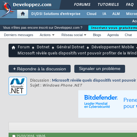
FORUMS
TUTORIELS
FAQ
DI/DSI Solutions d'entreprise
Cloud
IA
ALM
Micros
Ac
Vous n'êtes pas encore inscrit sur Developpez.com ?
Inscrivez-vous gratuitem
Derniers messages
Actions
Réseau social
Blogs
Agenda
Chat
Forum
Dotnet
Général Dotnet
Développement Mobile
Microsoft révèle quels dispositifs vont pouvoir profiter de la Wi
+
Signaler un problème
Répondre à la discussion
Discussion :
Microsoft révèle quels dispositifs vont pouvoi
Sujet :
Windows Phone .NET
25/03/2016,
10h26