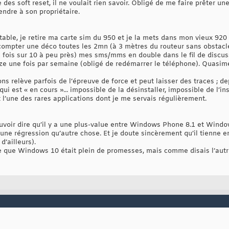
re des soft reset, il ne voulait rien savoir. Obligé de me faire prêter u
ndre à son propriétaire.
able, je retire ma carte sim du 950 et je la mets dans mon vieux 920
compter une déco toutes les 2mn (à 3 mètres du routeur sans obstacle
1 fois sur 10 à peu près) mes sms/mms en double dans le fil de discus
eze une fois par semaine (obligé de redémarrer le téléphone). Quasim
ons relève parfois de l’épreuve de force et peut laisser des traces ; d
ui est « en cours »... impossible de la désinstaller, impossible de l’ins
t l’une des rares applications dont je me servais régulièrement.
uvoir dire qu’il y a une plus-value entre Windows Phone 8.1 et Window
ne régression qu’autre chose. Et je doute sincèrement qu’il tienne 
’ailleurs).
ire que Windows 10 était plein de promesses, mais comme disais l’autr