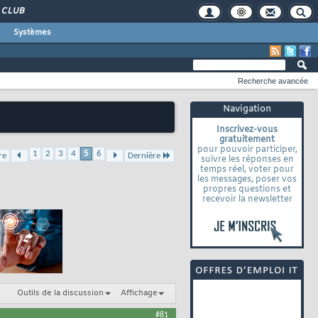
CLUB
Systèmes
Recherche avancée
Navigation
Inscrivez-vous
gratuitement
pour pouvoir participer,
1
2
3
4
5
6
re
Dernière
suivre les réponses en
temps réel, voter pour
les messages, poser vos
propres questions et
recevoir la newsletter
Outils de la discussion
Affichage
#81