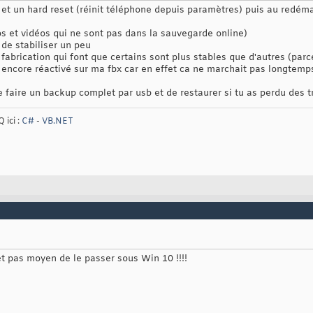
 et un hard reset (réinit téléphone depuis paramètres) puis au redéma
s et vidéos qui ne sont pas dans la sauvegarde online)
de stabiliser un peu
 fabrication qui font que certains sont plus stables que d'autres (pa
as encore réactivé sur ma fbx car en effet ca ne marchait pas longtemp
de faire un backup complet par usb et de restaurer si tu as perdu des
 ici :
C#
-
VB.NET
et pas moyen de le passer sous Win 10 !!!!