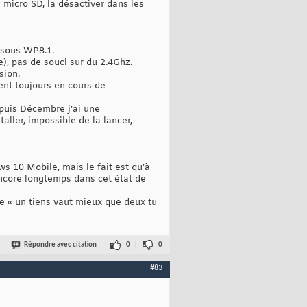
ne micro SD, la désactiver dans les
 sous WP8.1.
), pas de souci sur du 2.4Ghz.
sion.
ent toujours en cours de
epuis Décembre j’ai une
taller, impossible de la lancer,
s 10 Mobile, mais le fait est qu’à
encore longtemps dans cet état de
e « un tiens vaut mieux que deux tu
Répondre avec citation
0
0
#83