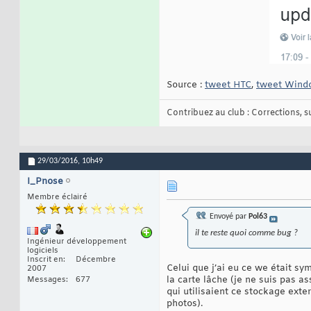
Source :
tweet HTC
,
tweet Windo
Contribuez au club : Corrections, sug
29/03/2016,
10h49
I_Pnose
Membre éclairé
Envoyé par
Pol63
il te reste quoi comme bug ?
Ingénieur développement
logiciels
Inscrit en
Décembre
Celui que j’ai eu ce we était s
2007
la carte lâche (je ne suis pas a
Messages
677
qui utilisaient ce stockage exte
photos).