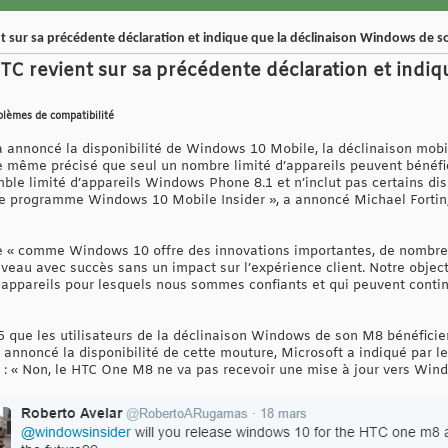
 sur sa précédente déclaration et indique que la déclinaison Windows de 
C revient sur sa précédente déclaration et indiq
oblèmes de compatibilité
t a annoncé la disponibilité de Windows 10 Mobile, la déclinaison mob
 même précisé que seul un nombre limité d’appareils peuvent bénéfici
ble limité d’appareils Windows Phone 8.1 et n’inclut pas certains dis
 programme Windows 10 Mobile Insider », a annoncé Michael Fortin, 
ue « comme Windows 10 offre des innovations importantes, de nombre
veau avec succès sans un impact sur l’expérience client. Notre object
appareils pour lesquels nous sommes confiants et qui peuvent contin
5 que les utilisateurs de la déclinaison Windows de son M8 bénéficier
annoncé la disponibilité de cette mouture, Microsoft a indiqué par le
 : « Non, le HTC One M8 ne va pas recevoir une mise à jour vers Win