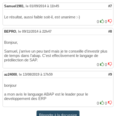
Samuel1981
,
le 01/09/2014 à 11h45
#7
Le résultat, aussi faible soit-il, est unanime :-)
0
0
BEPRO
,
le 09/11/2014 à 22h47
#8
Bonjour,
Samuel, j'arrive un peu tard mais je te conseille d'investir plus
de temps dans l'abap. C'est effectivement le langage de
prédilection de SAP.
0
0
az24000
,
le 13/08/2019 à 17h59
#9
bonjour
a mon avis le language ABAP est le leader pour le
developpement des ERP
0
0
Répondre à la discussion