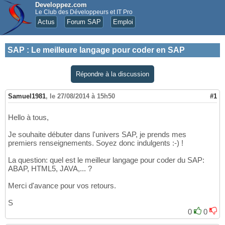
Developpez.com
Le Club des Développeurs et IT Pro
Actus
Forum SAP
Emploi
SAP
:
Le meilleure langage pour coder en SAP
Répondre à la discussion
Samuel1981
,
le 27/08/2014 à 15h50
#1
Hello à tous,
Je souhaite débuter dans l'univers SAP, je prends mes
premiers renseignements. Soyez donc indulgents :-) !
La question: quel est le meilleur langage pour coder du SAP:
ABAP, HTML5, JAVA,... ?
Merci d'avance pour vos retours.
S
0
0