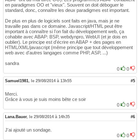
en paradigmes OO et "vieux". Souvent on doit déboguer le
standard, donc, connaître les deux paradigmes est important.
De plus en plus de logiciels sont faits en java, mais je ne
travaille pas dans ce domaine. Javascript/HTML peut être
important à connaître si l'on fait du développement web, ça
cohabite avec ABAP: BSP, webdynpro, WebUI (et je dois en
oublier). Le principe est d'écrire en ABAP + des pages en
HTML/XML/javascript (même principe que tout développement
web avec d'autres langages comme PHP, ASP, ...)
sandra
0
0
Samuel1981
,
le 29/08/2014 à 13h55
#5
Merci.
Grâce à vous je suis moins bête ce soir
0
0
Lana.Bauer
,
le 29/08/2014 à 14h35
#6
J'ai ajouté un sondage.
0
0