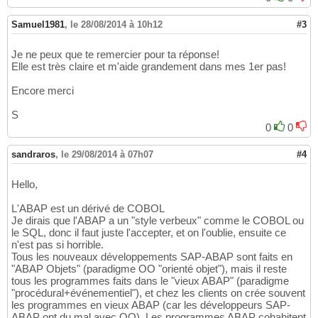
Samuel1981
,
le 28/08/2014 à 10h12
#3
Je ne peux que te remercier pour ta réponse!
Elle est très claire et m'aide grandement dans mes 1er pas!
Encore merci
S
0
0
sandraros
,
le 29/08/2014 à 07h07
#4
Hello,
L'ABAP est un dérivé de COBOL
Je dirais que l'ABAP a un "style verbeux" comme le COBOL ou
le SQL, donc il faut juste l'accepter, et on l'oublie, ensuite ce
n'est pas si horrible.
Tous les nouveaux développements SAP-ABAP sont faits en
"ABAP Objets" (paradigme OO "orienté objet"), mais il reste
tous les programmes faits dans le "vieux ABAP" (paradigme
"procédural+événementiel"), et chez les clients on crée souvent
les programmes en vieux ABAP (car les développeurs SAP-
ABAP ont du mal avec OO). Les programmes ABAP cohabitent