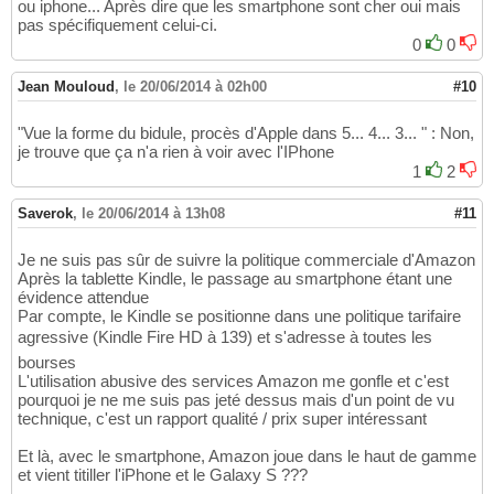
ou iphone... Après dire que les smartphone sont cher oui mais
pas spécifiquement celui-ci.
0
0
Jean Mouloud
,
le 20/06/2014 à 02h00
#10
"Vue la forme du bidule, procès d'Apple dans 5... 4... 3... " : Non,
je trouve que ça n'a rien à voir avec l'IPhone
1
2
Saverok
,
le 20/06/2014 à 13h08
#11
Je ne suis pas sûr de suivre la politique commerciale d'Amazon
Après la tablette Kindle, le passage au smartphone étant une
évidence attendue
Par compte, le Kindle se positionne dans une politique tarifaire
agressive (Kindle Fire HD à 139) et s'adresse à toutes les
bourses
L'utilisation abusive des services Amazon me gonfle et c'est
pourquoi je ne me suis pas jeté dessus mais d'un point de vu
technique, c'est un rapport qualité / prix super intéressant
Et là, avec le smartphone, Amazon joue dans le haut de gamme
et vient titiller l'iPhone et le Galaxy S ???