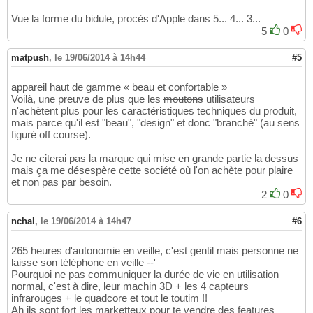
Vue la forme du bidule, procès d'Apple dans 5... 4... 3...
5
0
matpush
,
le 19/06/2014 à 14h44
#5
appareil haut de gamme « beau et confortable »
Voilà, une preuve de plus que les
moutons
utilisateurs
n'achètent plus pour les caractéristiques techniques du produit,
mais parce qu'il est "beau", "design" et donc "branché" (au sens
figuré off course).
Je ne citerai pas la marque qui mise en grande partie la dessus
mais ça me désespère cette société où l'on achète pour plaire
et non pas par besoin.
2
0
nchal
,
le 19/06/2014 à 14h47
#6
265 heures d'autonomie en veille, c'est gentil mais personne ne
laisse son téléphone en veille --'
Pourquoi ne pas communiquer la durée de vie en utilisation
normal, c'est à dire, leur machin 3D + les 4 capteurs
infrarouges + le quadcore et tout le toutim !!
Ah ils sont fort les marketteux pour te vendre des features