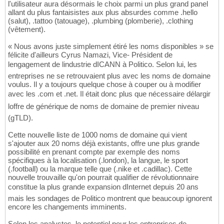
l'utilisateur aura désormais le choix parmi un plus grand panel
allant du plus fantaisistes aux plus absurdes comme .hello
(salut), .tattoo (tatouage), .plumbing (plomberie), .clothing
(vêtement).
« Nous avons juste simplement étiré les noms disponibles » se
félicite d'ailleurs Cyrus Namazi, Vice- Président de
lengagement de lindustrie dICANN à Politico. Selon lui, les
entreprises ne se retrouvaient plus avec les noms de domaine
voulus. Il y a toujours quelque chose à couper ou à modifier
avec les .com et .net. Il était donc plus que nécessaire délargir
loffre de générique de noms de domaine de premier niveau
(gTLD).
Cette nouvelle liste de 1000 noms de domaine qui vient
s'ajouter aux 20 noms déjà existants, offre une plus grande
possibilité en prenant compte par exemple des noms
spécifiques à la localisation (.london), la langue, le sport
(.football) ou la marque telle que (.nike et .cadillac). Cette
nouvelle trouvaille qu'on pourrait qualifier de révolutionnaire
constitue la plus grande expansion dInternet depuis 20 ans
mais les sondages de Politico montrent que beaucoup ignorent
encore les changements imminents.
Selon les analystes, le potentiel pour les entreprises de