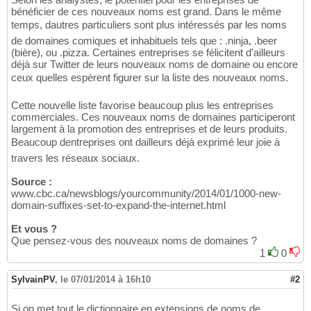
bénéficier de ces nouveaux noms est grand. Dans le même
temps, dautres particuliers sont plus intéressés par les noms
de domaines comiques et inhabituels tels que : .ninja, .beer
(bière), ou .pizza. Certaines entreprises se félicitent d'ailleurs
déjà sur Twitter de leurs nouveaux noms de domaine ou encore
ceux quelles espèrent figurer sur la liste des nouveaux noms.
Cette nouvelle liste favorise beaucoup plus les entreprises
commerciales. Ces nouveaux noms de domaines participeront
largement à la promotion des entreprises et de leurs produits.
Beaucoup dentreprises ont dailleurs déjà exprimé leur joie à
travers les réseaux sociaux.
Source :
www.cbc.ca/newsblogs/yourcommunity/2014/01/1000-new-
domain-suffixes-set-to-expand-the-internet.html
Et vous ?
Que pensez-vous des nouveaux noms de domaines ?
1
0
SylvainPV
,
le 07/01/2014 à 16h10
#2
Si on met tout le dictionnaire en extensions de noms de