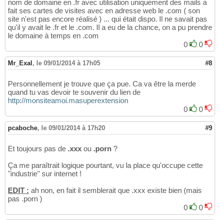
nom de domaine en .fr avec utilisation uniquement des mails a
fait ses cartes de visites avec en adresse web le .com ( son
site n'est pas encore réalisé ) ... qui était dispo. Il ne savait pas
qu'il y avait le .fr et le .com. Il a eu de la chance, on a pu prendre
le domaine à temps en .com
0
0
Mr_Exal
,
le 09/01/2014 à 17h05
#8
Personnellement je trouve que ça pue. Ca va être la merde
quand tu vas devoir te souvenir du lien de
http://monsiteamoi.masuperextension
0
0
pcaboche
,
le 09/01/2014 à 17h20
#9
Et toujours pas de
.xxx
ou
.porn
?
Ça me paraîtrait logique pourtant, vu la place qu'occupe cette
"industrie" sur internet !
EDIT :
ah non, en fait il semblerait que .xxx existe bien (mais
pas .porn )
0
0