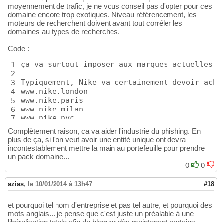
moyennement de trafic, je ne vous conseil pas d'opter pour ces
domaine encore trop exotiques. Niveau référencement, les
moteurs de recherchent doivent avant tout corréler les
domaines au types de recherches.
Code :
ça va surtout imposer aux marques actuelles d
1
2
Typiquement, Nike va certainement devoir achet
3
www.nike.london

4
www.nike.paris

5
www.nike.milan

6
www.nike.nyc
7
Complètement raison, ca va aider l'industrie du phishing. En
plus de ça, si l'on veut avoir une entité unique ont devra
incontestablement mettre la main au portefeuille pour prendre
un pack domaine...
0
0
azias
,
le 10/01/2014 à 13h47
#18
et pourquoi tel nom d'entreprise et pas tel autre, et pourquoi des
mots anglais... je pense que c'est juste un préalable à une
libéralisation totale afin de bloquer dès maintenant certains