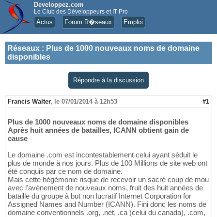
Developpez.com
Le Club des Développeurs et IT Pro
Actus
Forum R�seaux
Emploi
Réseaux
:
Plus de 1000 nouveaux noms de domaine
disponibles
Répondre à la discussion
Francis Walter
,
le 07/01/2014 à 12h53
#1
Plus de 1000 nouveaux noms de domaine disponibles
Après huit années de batailles, ICANN obtient gain de
cause
Le domaine .com est incontestablement celui ayant séduit le
plus de monde à nos jours. Plus de 100 Millions de site web ont
été conquis par ce nom de domaine.
Mais cette hégémonie risque de recevoir un sacré coup de mou
avec l'avènement de nouveaux noms, fruit des huit années de
bataille du groupe à but non lucratif Internet Corporation for
Assigned Names and Number (ICANN). Fini donc les noms de
domaine conventionnels .org, .net, .ca (celui du canada), .com,