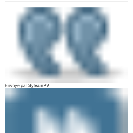
Envoyé par
SylvainPV