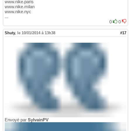
www.nike.paris
www.nike.milan
www.nike.nyc
...
0
0
Shuty
,
le 10/01/2014 à 13h38
#17
Envoyé par
SylvainPV