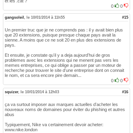
et les .cat ?
0
0
gangsoleil
,
le 10/01/2014 à 11h55
#15
Un premier truc que je ne comprends pas : il y avait bien plus
que 20 extensions, puisque presque chaque pays avait la
sienne. A moins que ce ne soit 20 en plus des extensions de
pays.
Et ensuite, je constate qu'il y a deja aujourd'hui de gros
problemes avec les extensions qui ne menent pas vers les
memes entreprises, ce qui oblige a passer par un moteur de
recherche pour trouver le site d'une entreprise dont on connait
le nom, et ca sera encore pire demain...
0
0
squizer
,
le 10/01/2014 à 12h03
#16
ça va surtout imposer aux marques actuelles d'acheter les
nouveaux noms de domaines pour éviter du phishing et autres
abus
Typiquement, Nike va certainement devoir acheter:
www.nike.london