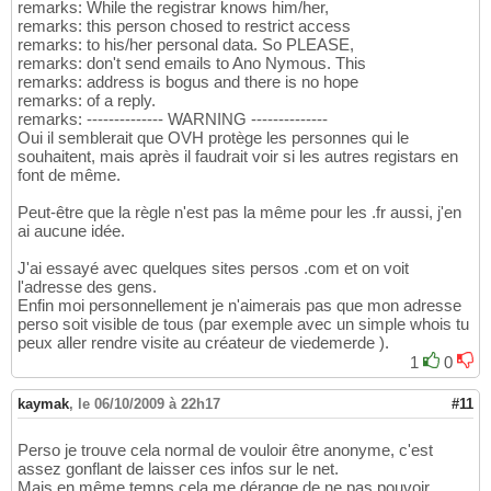
remarks: While the registrar knows him/her,
remarks: this person chosed to restrict access
remarks: to his/her personal data. So PLEASE,
remarks: don't send emails to Ano Nymous. This
remarks: address is bogus and there is no hope
remarks: of a reply.
remarks: -------------- WARNING --------------
Oui il semblerait que OVH protège les personnes qui le
souhaitent, mais après il faudrait voir si les autres registars en
font de même.
Peut-être que la règle n'est pas la même pour les .fr aussi, j'en
ai aucune idée.
J'ai essayé avec quelques sites persos .com et on voit
l'adresse des gens.
Enfin moi personnellement je n'aimerais pas que mon adresse
perso soit visible de tous (par exemple avec un simple whois tu
peux aller rendre visite au créateur de viedemerde ).
1
0
kaymak
,
le 06/10/2009 à 22h17
#11
Perso je trouve cela normal de vouloir être anonyme, c'est
assez gonflant de laisser ces infos sur le net.
Mais en même temps cela me dérange de ne pas pouvoir