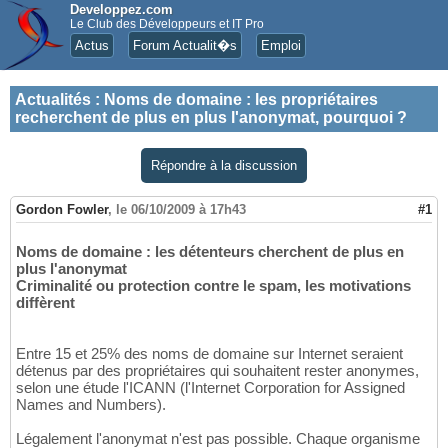
Developpez.com
Le Club des Développeurs et IT Pro
Actus
Forum Actualit�s
Emploi
Actualités
:
Noms de domaine : les propriétaires
recherchent de plus en plus l'anonymat, pourquoi ?
Répondre à la discussion
Gordon Fowler
,
le 06/10/2009 à 17h43
#1
Noms de domaine : les détenteurs cherchent de plus en
plus l'anonymat
Criminalité ou protection contre le spam, les motivations
diffèrent
Entre 15 et 25% des noms de domaine sur Internet seraient
détenus par des propriétaires qui souhaitent rester anonymes,
selon une étude l'ICANN (l'Internet Corporation for Assigned
Names and Numbers).
Légalement l'anonymat n'est pas possible. Chaque organisme