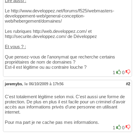
Lire aussi :
Le http://www.developpez.net/forums/f525/webmasters-
developpement-web/general-conception-
web/hebergement/domaines/
Les rubriques http://web.developpez.com/ et
http://securite.developpez.com/ de Développez
Et vous ? :
Que pensez-vous de l'anonymat que recherche certains
propriétaires de nom de domaines ?
Est-il est légitime ou au contraire louche ?
1
0
jeremybs
,
le 06/10/2009 à 17h56
#2
C'est totalement légitime selon moi. C'est aussi une forme de
protection. De plus en plus il est facile pour un criminel d'avoir
accès aux informations privés d'une personne en utilisant
internet.
Pour ma part je ne cache pas mes informations.
1
0