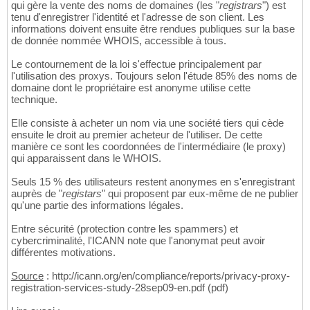
qui gère la vente des noms de domaines (les "
registrars
") est
tenu d'enregistrer l'identité et l'adresse de son client. Les
informations doivent ensuite être rendues publiques sur la base
de donnée nommée WHOIS, accessible à tous.
Le contournement de la loi s'effectue principalement par
l'utilisation des proxys. Toujours selon l'étude 85% des noms de
domaine dont le propriétaire est anonyme utilise cette
technique.
Elle consiste à acheter un nom via une société tiers qui cède
ensuite le droit au premier acheteur de l'utiliser. De cette
manière ce sont les coordonnées de l'intermédiaire (le proxy)
qui apparaissent dans le WHOIS.
Seuls 15 % des utilisateurs restent anonymes en s'enregistrant
auprès de "
registars
" qui proposent par eux-même de ne publier
qu'une partie des informations légales.
Entre sécurité (protection contre les spammers) et
cybercriminalité, l'ICANN note que l'anonymat peut avoir
différentes motivations.
Source
: http://icann.org/en/compliance/reports/privacy-proxy-
registration-services-study-28sep09-en.pdf (pdf)