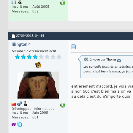
Inscrit en
Août 2005
Messages
852
27/09/2013,
04h14
lilington
Membre extrêmement actif
Envoyé par
Thorna
Les conseils donnés en général 
beau, c'est bien le maxi, ça fait
entierement d'accord, je vois vr
sinon 50c c'est bien mais on va 
au dela c'est du n'importe quoi
Développeur informatique
Inscrit en
Juin 2005
Messages
681