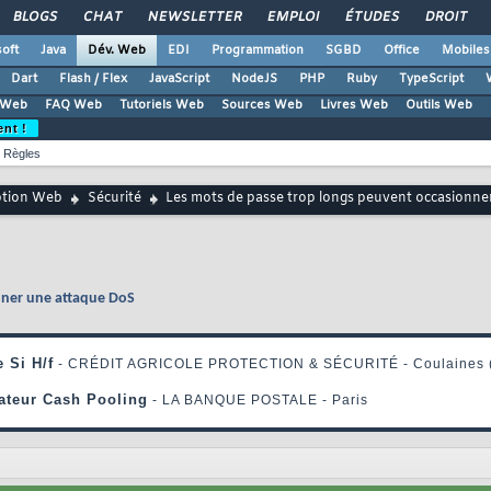
BLOGS
CHAT
NEWSLETTER
EMPLOI
ÉTUDES
DROIT
oft
Java
Dév. Web
EDI
Programmation
SGBD
Office
Mobiles
Dart
Flash / Flex
JavaScript
NodeJS
PHP
Ruby
TypeScript
 Web
FAQ Web
Tutoriels Web
Sources Web
Livres Web
Outils Web
ent !
Règles
ption Web
Sécurité
Les mots de passe trop longs peuvent occasionne
nner une attaque DoS