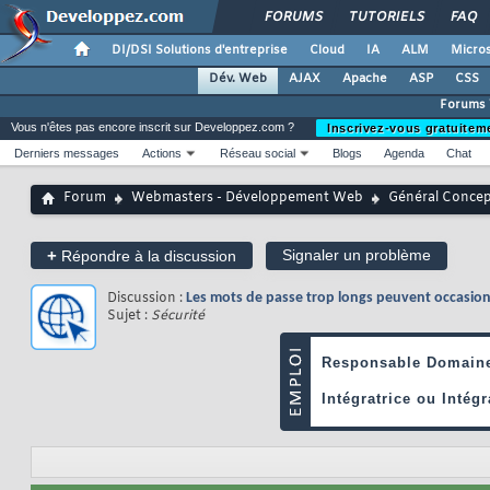
FORUMS
TUTORIELS
FAQ
DI/DSI Solutions d'entreprise
Cloud
IA
ALM
Micros
Dév. Web
AJAX
Apache
ASP
CSS
Forums
Vous n'êtes pas encore inscrit sur Developpez.com ?
Inscrivez-vous gratuitem
Derniers messages
Actions
Réseau social
Blogs
Agenda
Chat
Forum
Webmasters - Développement Web
Général Conce
+
Signaler un problème
Répondre à la discussion
Discussion :
Les mots de passe trop longs peuvent occasio
Sujet :
Sécurité