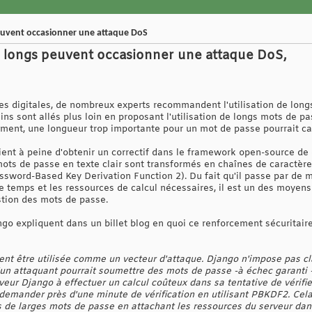
euvent occasionner une attaque DoS
p longs peuvent occasionner une attaque DoS,
es digitales, de nombreux experts recommandent l'utilisation de long
ins sont allés plus loin en proposant l'utilisation de longs mots de p
ément, une longueur trop importante pour un mot de passe pourrait cau
ui vient à peine d'obtenir un correctif dans le framework open-source
mots de passe en texte clair sont transformés en chaînes de caractè
sword-Based Key Derivation Function 2). Du fait qu'il passe par de m
temps et les ressources de calcul nécessaires, il est un des moyens
estion des mots de passe.
ngo expliquent dans un billet blog en quoi ce renforcement sécuritair
nt être utilisée comme un vecteur d'attaque. Django n'impose pas c
u'un attaquant pourrait soumettre des mots de passe -à échec garanti 
rveur Django à effectuer un calcul coûteux dans sa tentative de vérif
demander près d'une minute de vérification en utilisant PBKDF2. Cel
 de larges mots de passe en attachant les ressources du serveur dan