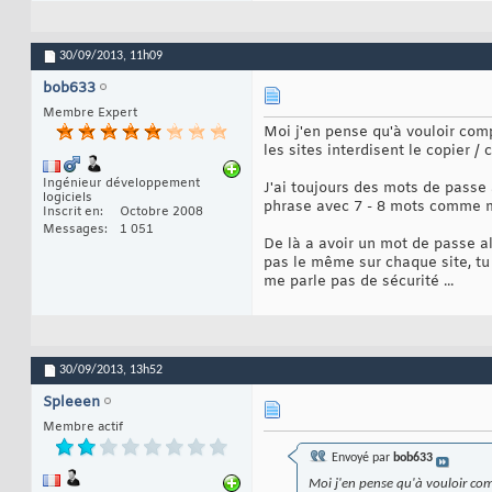
30/09/2013,
11h09
bob633
Membre Expert
Moi j'en pense qu'à vouloir com
les sites interdisent le copier 
Ingénieur développement
J'ai toujours des mots de passe 
logiciels
phrase avec 7 - 8 mots comme 
Inscrit en
Octobre 2008
Messages
1 051
De là a avoir un mot de passe alé
pas le même sur chaque site, tu 
me parle pas de sécurité ...
30/09/2013,
13h52
Spleeen
Membre actif
Envoyé par
bob633
Moi j'en pense qu'à vouloir comp