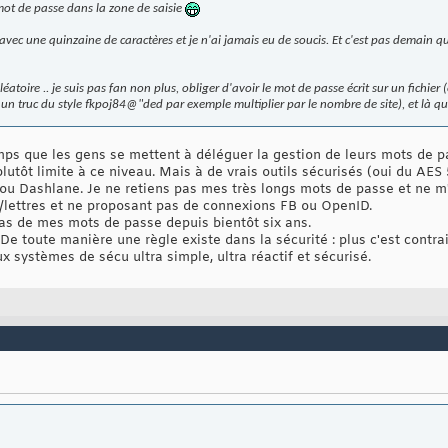
e mot de passe dans la zone de saisie
avec une quinzaine de caractères et je n'ai jamais eu de soucis. Et c'est pas demain qu
atoire .. je suis pas fan non plus, obliger d'avoir le mot de passe écrit sur un fichier 
 un truc du style fkpoj84@"ded par exemple multiplier par le nombre de site), et là qu'
mps que les gens se mettent à déléguer la gestion de leurs mots de pa
plutôt limite à ce niveau. Mais à de vrais outils sécurisés (oui du AES
 ou Dashlane. Je ne retiens pas mes très longs mots de passe et ne m'
s/lettres et ne proposant pas de connexions FB ou OpenID.
as de mes mots de passe depuis bientôt six ans.
. De toute manière une règle existe dans la sécurité : plus c'est contr
x systèmes de sécu ultra simple, ultra réactif et sécurisé.