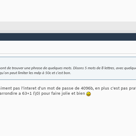
sont de trouver une phrase de quelques mots. Disons 5 mots de 8 lettres, avec quelque
 qu'on peut limiter les mdp à 50c et c'est bon.
aiment pas l'interet d'un mot de passe de 4096b, en plus c'est pas prati
arrondire a 63+1 (\0) pour faire jolie et bien