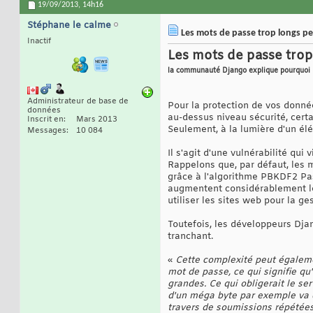
19/09/2013,
14h16
Stéphane le calme
Les mots de passe trop longs p
Inactif
Les mots de passe tro
la communauté Django explique pourquoi
Administrateur de base de
Pour la protection de vos donné
données
au-dessus niveau sécurité, certa
Inscrit en
Mars 2013
Seulement, à la lumière d'un él
Messages
10 084
Il s'agit d'une vulnérabilité q
Rappelons que, par défaut, les 
grâce à l'algorithme PBKDF2 Pas
augmentent considérablement le 
utiliser les sites web pour la g
Toutefois, les développeurs Dja
tranchant.
«
Cette complexité peut égaleme
mot de passe, ce qui signifie q
grandes. Ce qui obligerait le se
d'un méga byte par exemple va 
travers de soumissions répétées