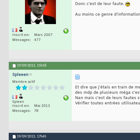
Donc c'est de leur faute.
Au moins ce genre d'information
Inscrit en
Mars 2007
Messages
477
19/09/2013,
15h18
Spleeen
Membre actif
Et dire que j'étais en train de 
des mdp de plusieurs méga c'es
Nan mais c'est de leurs fautes s'
Spleen
Vérifier toutes entrées utilisate
Inscrit en
Mai 2013
Messages
78
19/09/2013,
17h45