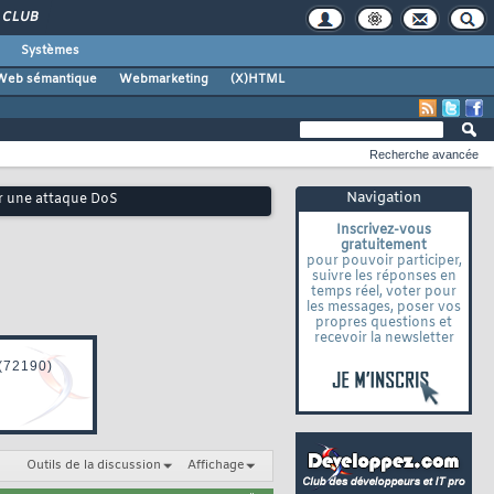
CLUB
Systèmes
Web sémantique
Webmarketing
(X)HTML
Recherche avancée
Navigation
r une attaque DoS
Inscrivez-vous
gratuitement
pour pouvoir participer,
suivre les réponses en
temps réel, voter pour
les messages, poser vos
propres questions et
recevoir la newsletter
Outils de la discussion
Affichage