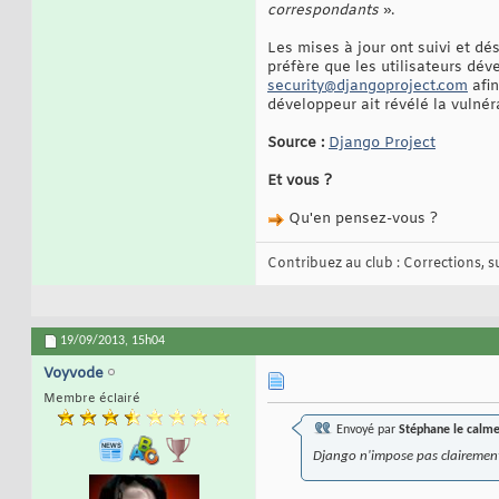
correspondants
».
Les mises à jour ont suivi et d
préfère que les utilisateurs dév
security@djangoproject.com
afin
développeur ait révélé la vulnér
Source :
Django Project
Et vous ?
Qu'en pensez-vous ?
Contribuez au club : Corrections, sug
19/09/2013,
15h04
Voyvode
Membre éclairé
Envoyé par
Stéphane le calm
Django n'impose pas clairemen