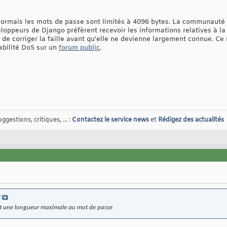
ésormais les mots de passe sont limités à 4096 bytes. La communauté e
eloppeurs de Django préfèrent recevoir les informations relatives à la 
 de corriger la faille avant qu'elle ne devienne largement connue. Ce 
abilité DoS sur un
forum public
.
gestions, critiques, ... :
Contactez le service news
et
Rédigez des actualités
e
t une longueur maximale au mot de passe