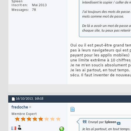
Spleen
interdisent le copier / coller d
Inscrit en
Mai 2013
Messages
78
J'ai toujours des mots de passe 
mots comme mot de passe.
De là a avoir un mot de passe alé
chaque site, tu peux pas retenir
Oui ou il est peut-être grand te
pas à leurs navigateurs qui est 
payant pour les applis mobiles)
une limite extrême à 10 chiffre
Je ne m'en soucis absolument p
Je les ai partout, en tout temps
sécu. Il faut inventer de nouveau
16/10/2013,
16h18
fredoche
Membre Expert
Envoyé par
Spleeen
Je les ai partout, en tout temps.