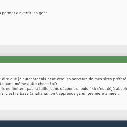
 permet d'avertir les gens.
me dire que je surchargeais peut-être les serveurs de mes sites préfér
t quand même autre chose ! xD
ils ne limitent pas la taille, sans déconner... puis 4kb c'est déjà abso
urs, c'est la base (ahahaha), on t'apprends ça en première année...