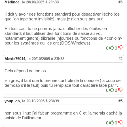
Médinoc
,
le 20/10/2005 à 23h38
#3
Il doit y avoir des fonctions standard pour désactiver l'écho (ce
que l'on tape sera invisible), mais je n'en suis pas sur.
En tout cas, tu ne pourras jamais afficher des étoiles en
standard: il faut utiliser des fonctions de saisie au vol,
notamment getch() (librairie [n]curses ou fonctions de <conio.h>
pour les systèmes qui les ont (DOS/Windows)
0
0
Alexis75014
,
le 20/10/2005 à 23h38
#4
Cela dépend de ton os.
En gros, il faut que tu prenne controle de la console ( à coup de
termcap s'il le faut) puis tu remplace tout caractère tapé par *.
0
0
youp_db
,
le 20/10/2005 à 23h39
#5
non sous linux j'ai fait un programme en C et j'aimerais caché la
saisie de l'utilisateur
0
0