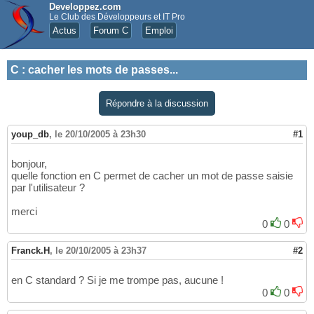
Developpez.com
Le Club des Développeurs et IT Pro
Actus
Forum C
Emploi
C
:
cacher les mots de passes...
Répondre à la discussion
youp_db
,
le 20/10/2005 à 23h30
#1
bonjour,
quelle fonction en C permet de cacher un mot de passe saisie
par l'utilisateur ?
merci
0
0
Franck.H
,
le 20/10/2005 à 23h37
#2
en C standard ? Si je me trompe pas, aucune !
0
0