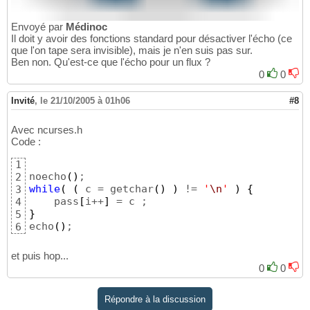
Envoyé par
Médinoc
Il doit y avoir des fonctions standard pour désactiver l'écho (ce
que l'on tape sera invisible), mais je n'en suis pas sur.
Ben non. Qu'est-ce que l'écho pour un flux ?
0
0
Invité
,
le 21/10/2005 à 01h06
#8
Avec ncurses.h
Code :
1
noecho
(
)
2
while
(
(
 c = getchar
(
)
)
 != 
'
\n
'
)
{
3
    pass
[
i++
]
4
}
5
echo
(
)
;
6
et puis hop...
0
0
Répondre à la discussion