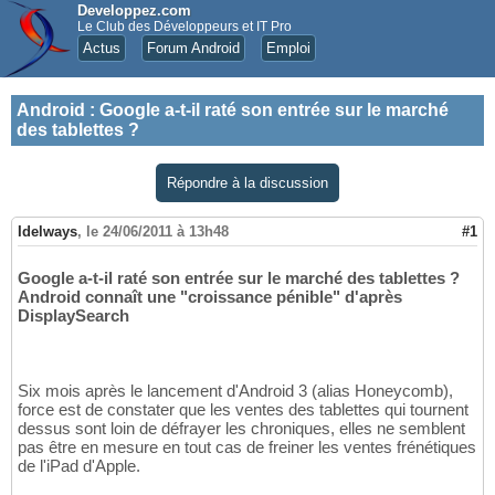
Developpez.com
Le Club des Développeurs et IT Pro
Actus
Forum Android
Emploi
Android
:
Google a-t-il raté son entrée sur le marché
des tablettes ?
Répondre à la discussion
Idelways
,
le 24/06/2011 à 13h48
#1
Google a-t-il raté son entrée sur le marché des tablettes ?
Android connaît une "croissance pénible" d'après
DisplaySearch
Six mois après le lancement d'Android 3 (alias Honeycomb),
force est de constater que les ventes des tablettes qui tournent
dessus sont loin de défrayer les chroniques, elles ne semblent
pas être en mesure en tout cas de freiner les ventes frénétiques
de l'iPad d'Apple.