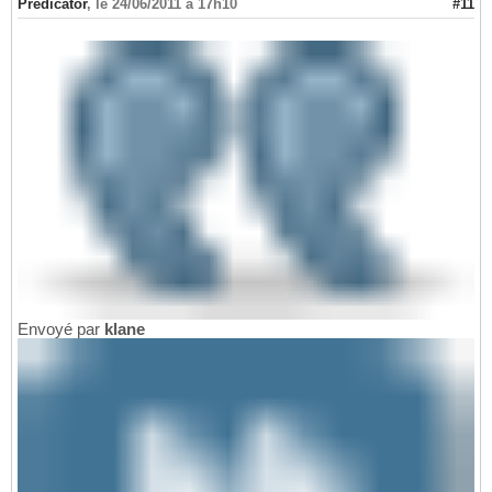
Predicator
,
le 24/06/2011 à 17h10
#11
Envoyé par
klane