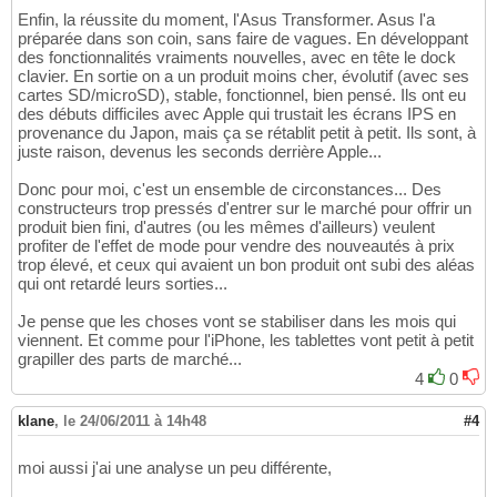
Enfin, la réussite du moment, l'Asus Transformer. Asus l'a
préparée dans son coin, sans faire de vagues. En développant
des fonctionnalités vraiments nouvelles, avec en tête le dock
clavier. En sortie on a un produit moins cher, évolutif (avec ses
cartes SD/microSD), stable, fonctionnel, bien pensé. Ils ont eu
des débuts difficiles avec Apple qui trustait les écrans IPS en
provenance du Japon, mais ça se rétablit petit à petit. Ils sont, à
juste raison, devenus les seconds derrière Apple...
Donc pour moi, c'est un ensemble de circonstances... Des
constructeurs trop pressés d'entrer sur le marché pour offrir un
produit bien fini, d'autres (ou les mêmes d'ailleurs) veulent
profiter de l'effet de mode pour vendre des nouveautés à prix
trop élevé, et ceux qui avaient un bon produit ont subi des aléas
qui ont retardé leurs sorties...
Je pense que les choses vont se stabiliser dans les mois qui
viennent. Et comme pour l'iPhone, les tablettes vont petit à petit
grapiller des parts de marché...
4
0
klane
,
le 24/06/2011 à 14h48
#4
moi aussi j'ai une analyse un peu différente,