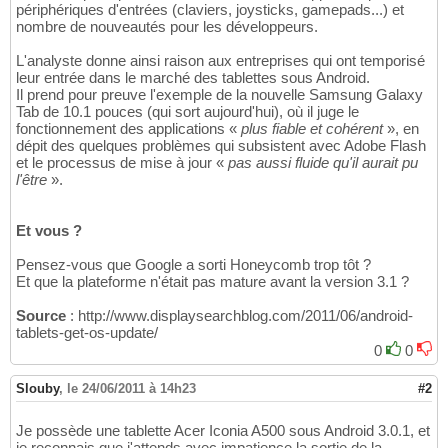
périphériques d'entrées (claviers, joysticks, gamepads...) et
nombre de nouveautés pour les développeurs.
L'analyste donne ainsi raison aux entreprises qui ont temporisé
leur entrée dans le marché des tablettes sous Android.
Il prend pour preuve l'exemple de la nouvelle Samsung Galaxy
Tab de 10.1 pouces (qui sort aujourd'hui), où il juge le
fonctionnement des applications «
plus fiable et cohérent
», en
dépit des quelques problèmes qui subsistent avec Adobe Flash
et le processus de mise à jour «
pas aussi fluide qu'il aurait pu
l'être
».
Et vous ?
Pensez-vous que Google a sorti Honeycomb trop tôt ?
Et que la plateforme n'était pas mature avant la version 3.1 ?
Source
: http://www.displaysearchblog.com/2011/06/android-
tablets-get-os-update/
0
0
Slouby
,
le 24/06/2011 à 14h23
#2
Je possède une tablette Acer Iconia A500 sous Android 3.0.1, et
je reconnais que j'attends avec impatience la sortie de la