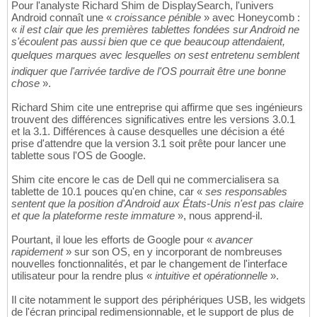
Pour l'analyste Richard Shim de DisplaySearch, l'univers
Android connaît une «
croissance pénible
» avec Honeycomb :
«
il est clair que les premières tablettes fondées sur Android ne
s'écoulent pas aussi bien que ce que beaucoup attendaient,
quelques marques avec lesquelles on sest entretenu semblent
indiquer que l'arrivée tardive de l'OS pourrait être une bonne
chose
».
Richard Shim cite une entreprise qui affirme que ses ingénieurs
trouvent des différences significatives entre les versions 3.0.1
et la 3.1. Différences à cause desquelles une décision a été
prise d'attendre que la version 3.1 soit prête pour lancer une
tablette sous l'OS de Google.
Shim cite encore le cas de Dell qui ne commercialisera sa
tablette de 10.1 pouces qu'en chine, car «
ses responsables
sentent que la position d'Android aux États-Unis n'est pas claire
et que la plateforme reste immature
», nous apprend-il.
Pourtant, il loue les efforts de Google pour «
avancer
rapidement
» sur son OS, en y incorporant de nombreuses
nouvelles fonctionnalités, et par le changement de l'interface
utilisateur pour la rendre plus «
intuitive et opérationnelle
».
Il cite notamment le support des périphériques USB, les widgets
de l'écran principal redimensionnable, et le support de plus de