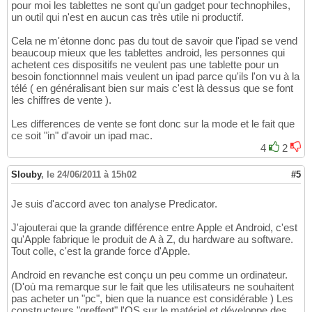
pour moi les tablettes ne sont qu'un gadget pour technophiles,
un outil qui n'est en aucun cas très utile ni productif.
Cela ne m'étonne donc pas du tout de savoir que l'ipad se vend
beaucoup mieux que les tablettes android, les personnes qui
achetent ces dispositifs ne veulent pas une tablette pour un
besoin fonctionnnel mais veulent un ipad parce qu'ils l'on vu à la
télé ( en généralisant bien sur mais c'est là dessus que se font
les chiffres de vente ).
Les differences de vente se font donc sur la mode et le fait que
ce soit "in" d'avoir un ipad mac.
4
2
Slouby
,
le 24/06/2011 à 15h02
#5
Je suis d'accord avec ton analyse Predicator.
J'ajouterai que la grande différence entre Apple et Android, c'est
qu'Apple fabrique le produit de A à Z, du hardware au software.
Tout colle, c'est la grande force d'Apple.
Android en revanche est conçu un peu comme un ordinateur.
(D'où ma remarque sur le fait que les utilisateurs ne souhaitent
pas acheter un "pc", bien que la nuance est considérable ) Les
constructeurs "greffent" l'OS sur le matériel et développe des