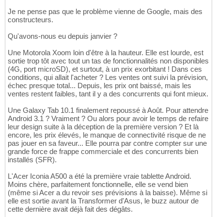
Je ne pense pas que le problème vienne de Google, mais des
constructeurs.
Qu'avons-nous eu depuis janvier ?
Une Motorola Xoom loin d'être à la hauteur. Elle est lourde, est
sortie trop tôt avec tout un tas de fonctionnalités non disponibles
(4G, port microSD), et surtout, à un prix exorbitant ! Dans ces
conditions, qui allait l'acheter ? Les ventes ont suivi la prévision,
échec presque total... Depuis, les prix ont baissé, mais les
ventes restent faibles, tant il y a des concurrents qui font mieux.
Une Galaxy Tab 10.1 finalement repoussé à Août. Pour attendre
Android 3.1 ? Vraiment ? Ou alors pour avoir le temps de refaire
leur design suite à la déception de la première version ? Et là
encore, les prix élevés, le manque de connectivité risque de ne
pas jouer en sa faveur... Elle pourra par contre compter sur une
grande force de frappe commerciale et des concurrents bien
installés (SFR).
L'Acer Iconia A500 a été la première vraie tablette Android.
Moins chère, parfaitement fonctionnelle, elle se vend bien
(même si Acer a du revoir ses prévisions à la baisse). Même si
elle est sortie avant la Transformer d'Asus, le buzz autour de
cette dernière avait déjà fait des dégâts.