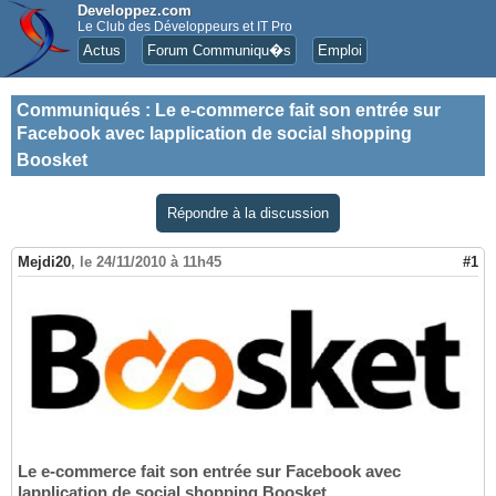
Developpez.com
Le Club des Développeurs et IT Pro
Actus
Forum Communiqu�s
Emploi
Communiqués
:
Le e-commerce fait son entrée sur
Facebook avec lapplication de social shopping
Boosket
Répondre à la discussion
Mejdi20
,
le 24/11/2010 à 11h45
#1
Le e-commerce fait son entrée sur Facebook avec
lapplication de social shopping Boosket