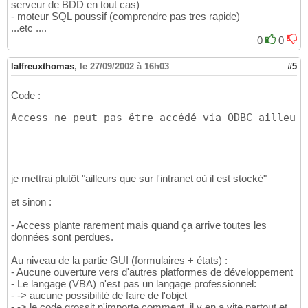
serveur de BDD en tout cas)
- moteur SQL poussif (comprendre pas tres rapide)
...etc ....
0
0
laffreuxthomas
,
le 27/09/2002 à 16h03
#5
Code :
Access ne peut pas être accédé via ODBC ailleurs
je mettrai plutôt "ailleurs que sur l'intranet où il est stocké"
et sinon :
- Access plante rarement mais quand ça arrive toutes les
données sont perdues.
Au niveau de la partie GUI (formulaires + états) :
- Aucune ouverture vers d'autres platformes de développement
- Le langage (VBA) n'est pas un langage professionnel:
- -> aucune possibilité de faire de l'objet
- -> le code grossit n'importe comment, il y en a vite partout et