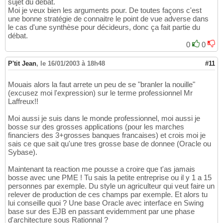
sujet du débat.
Moi je veux bien les arguments pour. De toutes façons c'est
une bonne stratégie de connaitre le point de vue adverse dans
le cas d'une synthèse pour décideurs, donc ça fait partie du
débat.
0
0
P'tit Jean
,
le 16/01/2003 à 18h48
#11
Mouais alors la faut arrete un peu de se "branler la nouille"
(excusez moi l'expression) sur le terme professionnel Mr
Laffreux!!
Moi aussi je suis dans le monde professionnel, moi aussi je
bosse sur des grosses applications (pour les marches
financiers des 3+grosses banques francaises) et crois moi je
sais ce que sait qu'une tres grosse base de donnee (Oracle ou
Sybase).
Maintenant ta reaction me pousse a croire que t'as jamais
bosse avec une PME ! Tu sais la petite entreprise ou il y 1 a 15
personnes par exemple. Du style un agriculteur qui veut faire un
relever de production de ces champs par exemple. Et alors tu
lui conseille quoi ? Une base Oracle avec interface en Swing
base sur des EJB en passant evidemment par une phase
d'architecture sous Rationnal ?