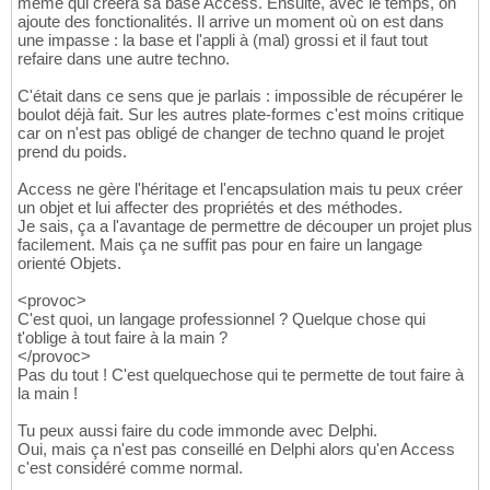
même qui créera sa base Access. Ensuite, avec le temps, on
ajoute des fonctionalités. Il arrive un moment où on est dans
une impasse : la base et l'appli à (mal) grossi et il faut tout
refaire dans une autre techno.
C'était dans ce sens que je parlais : impossible de récupérer le
boulot déjà fait. Sur les autres plate-formes c'est moins critique
car on n'est pas obligé de changer de techno quand le projet
prend du poids.
Access ne gère l'héritage et l'encapsulation mais tu peux créer
un objet et lui affecter des propriétés et des méthodes.
Je sais, ça a l'avantage de permettre de découper un projet plus
facilement. Mais ça ne suffit pas pour en faire un langage
orienté Objets.
<provoc>
C'est quoi, un langage professionnel ? Quelque chose qui
t'oblige à tout faire à la main ?
</provoc>
Pas du tout ! C'est quelquechose qui te permette de tout faire à
la main !
Tu peux aussi faire du code immonde avec Delphi.
Oui, mais ça n'est pas conseillé en Delphi alors qu'en Access
c'est considéré comme normal.