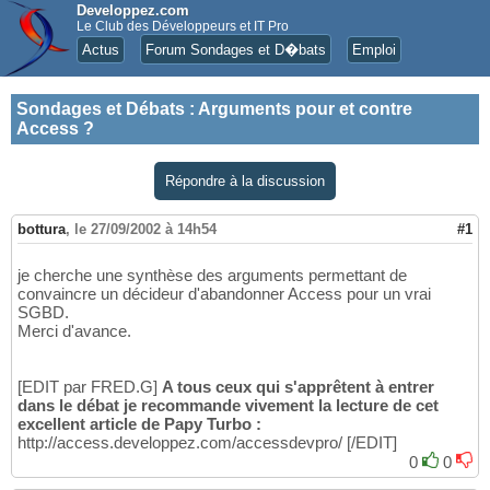
Developpez.com
Le Club des Développeurs et IT Pro
Actus
Forum Sondages et D�bats
Emploi
Sondages et Débats
:
Arguments pour et contre
Access ?
Répondre à la discussion
bottura
,
le 27/09/2002 à 14h54
#1
je cherche une synthèse des arguments permettant de
convaincre un décideur d'abandonner Access pour un vrai
SGBD.
Merci d'avance.
[EDIT par FRED.G]
A tous ceux qui s'apprêtent à entrer
dans le débat je recommande vivement la lecture de cet
excellent article de Papy Turbo :
http://access.developpez.com/accessdevpro/ [/EDIT]
0
0