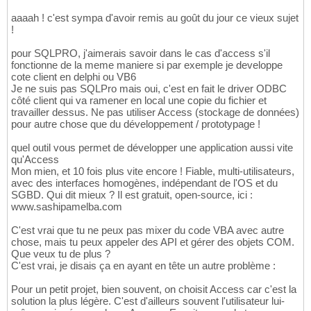
aaaah ! c'est sympa d'avoir remis au goût du jour ce vieux sujet
!
pour SQLPRO, j'aimerais savoir dans le cas d'access s'il
fonctionne de la meme maniere si par exemple je developpe
cote client en delphi ou VB6
Je ne suis pas SQLPro mais oui, c'est en fait le driver ODBC
côté client qui va ramener en local une copie du fichier et
travailler dessus. Ne pas utiliser Access (stockage de données)
pour autre chose que du développement / prototypage !
quel outil vous permet de développer une application aussi vite
qu'Access
Mon mien, et 10 fois plus vite encore ! Fiable, multi-utilisateurs,
avec des interfaces homogènes, indépendant de l'OS et du
SGBD. Qui dit mieux ? Il est gratuit, open-source, ici :
www.sashipamelba.com
C'est vrai que tu ne peux pas mixer du code VBA avec autre
chose, mais tu peux appeler des API et gérer des objets COM.
Que veux tu de plus ?
C'est vrai, je disais ça en ayant en tête un autre problème :
Pour un petit projet, bien souvent, on choisit Access car c'est la
solution la plus légère. C'est d'ailleurs souvent l'utilisateur lui-