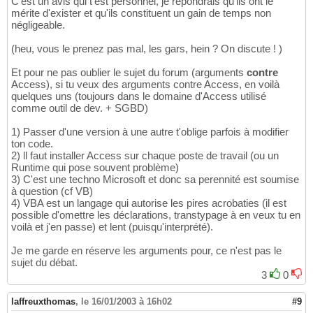
C'est un avis qui t'est personnel, je répondrais qu'ils ont le
mérite d'exister et qu'ils constituent un gain de temps non
négligeable.
(heu, vous le prenez pas mal, les gars, hein ? On discute ! )
Et pour ne pas oublier le sujet du forum (arguments
contre
Access), si tu veux des arguments contre Access, en voilà
quelques uns (toujours dans le domaine d'Access utilisé
comme outil de dev. + SGBD)
1) Passer d'une version à une autre t'oblige parfois à modifier
ton code.
2) ll faut installer Access sur chaque poste de travail (ou un
Runtime qui pose souvent problème)
3) C'est une techno Microsoft et donc sa perennité est soumise
à question (cf VB)
4) VBA est un langage qui autorise les pires acrobaties (il est
possible d'omettre les déclarations, transtypage à en veux tu en
voilà et j'en passe) et lent (puisqu'interprété).
Je me garde en réserve les arguments pour, ce n'est pas le
sujet du débat.
3
0
laffreuxthomas
,
le 16/01/2003 à 16h02
#9