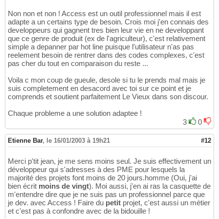
Non non et non ! Access est un outil professionnel mais il est
adapte a un certains type de besoin. Crois moi j'en connais des
developpeurs qui gagnent tres bien leur vie en ne developpant
que ce genre de produit (ex de l'agriculteur), c'est relativement
simple a depanner par hot line puisque l'utilisateur n'as pas
reelement besoin de rentrer dans des codes complexes, c'est
pas cher du tout en comparaison du reste ...
Voila c mon coup de gueule, desole si tu le prends mal mais je
suis completement en desacord avec toi sur ce point et je
comprends et soutient parfaitement Le Vieux dans son discour.
Chaque probleme a une solution adaptee !
3
0
Etienne Bar
,
le 16/01/2003 à 19h21
#12
Merci p'tit jean, je me sens moins seul. Je suis effectivement un
développeur qui s'adresses à des PME pour lesquels la
majorité des projets font moins de 20 jours.homme (Oui, j'ai
bien écrit
moins de vingt
). Moi aussi, j'en ai ras la casquette de
m'entendre dire que je ne suis pas un professionnel parce que
je dev. avec Access ! Faire du
petit
projet, c'est aussi un métier
et c'est pas à confondre avec de la bidouille !