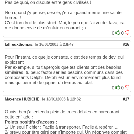
Pas de quoi, on discute entre gens civilisés !
Non quand j'y pense, désolé, j'en ai quand même une sainte
horreur !
C'est ton droit le plus strict. Moi, le peu que j'ai vu de Java, ca
me donne envie de m'enfuir en courant ;-)
0
0
laffreuxthomas
,
le 16/01/2003 à 23h47
#16
Pour l'instant, ce que je constate, c'est des temps de dev. qui
explosent
Par exemple, si tu t'aperçois que tes clients ont des besoins
similaires, tu peux factoriser les besoins communs dans des
composants Delphi. Delphi est un environnement plus lourd
mais qui permet de gagner du temps au total.
0
0
Maxence HUBICHE
,
le 18/01/2003 à 12h32
#17
Ouais, ben j'ai entendu plein de trucs débiles en parcourant
cette enfilade :
Points positifs d'access :
1/ Un seul Fichier : Facile à transporter. Facile à repérer, ...
2/ prévu pour être géré par n'importe qui. Un néophyte complet