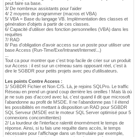
peut faire sa base.
3/ De nombreux assistants pour l'aider
4/ 2 moyens de programmer (macros et VBA)
5/ VBA = Base du langage VB. Implémentation des classes et
génération d'objets à partir de ces classes.
6/ Capacité d'utiliser des fonction personnelles (VBA) dans les
requêtes
7/ RAD
8/ Pas d'obligation d'avoir access sur un poste pour utiliser une
base Access (Run-Time/Exe/Intranet/Internet/...)
...
Tout ca pour montrer que c'est trop facile de crier sur un produit
sur Access : il est sur un créneau sans opposant réel, c'est à
dire le SGBDR pour petits projets avec peu d'utilisateurs.
Les points Contre Access :
1/ SGBDR Fichier et Non C/S. Là, je rejoins SQLPro. Le traffic
Réseau en prend un grand coup derrière les oreilles ! Mais là où
je ne suis pas d'accord avec lui, c'est quand il dit que microsoft
l'abandonne au profit de MSDE. Il ne l'abandonne pas ! il étend
les possibilités en mettant à disposition un RAD pour SGBDR
SQL Serveur (MSDE est le moteur SQL Server optimisé pour 5
connexions concomittentes)
2/ La lourdeur de l'interface ralentit énormément le temps de
réponse. Ainsi, si tu fais une requête dans accès, le temps
nécessaire pour l'affichage dans un formulaire par exemple,