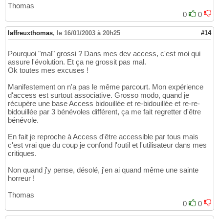
Thomas
0
0
laffreuxthomas
,
le 16/01/2003 à 20h25
#14
Pourquoi "mal" grossi ? Dans mes dev access, c'est moi qui
assure l'évolution. Et ça ne grossit pas mal.
Ok toutes mes excuses !
Manifestement on n'a pas le même parcourt. Mon expérience
d'access est surtout associative. Grosso modo, quand je
récupère une base Access bidouillée et re-bidouillée et re-re-
bidouillée par 3 bénévoles différent, ça me fait regretter d'être
bénévole.
En fait je reproche à Access d'être accessible par tous mais
c'est vrai que du coup je confond l'outil et l'utilisateur dans mes
critiques.
Non quand j'y pense, désolé, j'en ai quand même une sainte
horreur !
Thomas
0
0