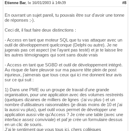
Etienne Bar
,
le 16/01/2003 à 14h39
#8
En ouvrant un sujet pareil, tu pouvais être sur d'avoir une tonne
de réponses ;-).
Ceci dit, il faut faire deux distinctions :
- Access en tant que moteur SQL que tu vas attaquer avec un
outil de développement quelconque (Delphi ou autre). Je ne
jugerais pas cet aspect (ne l'ayant pas testé) et je te laisse lire
les autres témoignages qui sont sans doute vrais
- Access en tant que SGBD et outil de développement intégré.
Au risque de faire pleuvoir sur ma pauvre tête plein de post
injurieux, j'aimerais que tous ceux qui ici me donnent leur avis
sur ce qui suit :
1) Dans une PME ou un groupe de travail d'une grande
organisation, pour une application avec des volumes restreints
(quelques dizaines de milliers de lignes -j'ai vu plus-) et un
nombre d'utilisateurs raisonnables (je dirais moins de 10 et j'ai
la aussi vu plus), quel outil vous permet de développer une
application aussi vite qu'Access ? Je crée une table (avec une
interface assez conviviale) et paf je crée un formulaire dessus
en un clic de souris.
J'ai le sentiment que vous tous ici, chers collègues