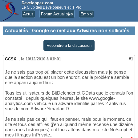
Developpez.com
Le Club des Développeurs et IT Pro
Actus
Forum Actualit�s
Emploi
Actualités
:
Google se met aux Adwares non sollicités
Répondre à la discussion
GCSX_
,
le 10/12/2010 à 01h01
#1
Je ne sais pas trop où placer cette discussion mais je pense
que la section actu est un bon endroit, car le problème semble
être apparu aujourd'hui :
Tous les utilisateurs de BitDefender et GData que je connais l'on
constaté : depuis quelques heures, le site www.google-
analytics.com véhicule un adware identifié par les 2 antivirus
sous le nom Adware.Smartad.D.
Je ne sais pas ce qu'il faut en penser, mais pour le moment, ce
site et tous ces affiliés (j'en ai quand même recensé une dizaine
dans mes historiques) ont tous attéris dans ma liste NoScript et
mes filtrages InPrivate...