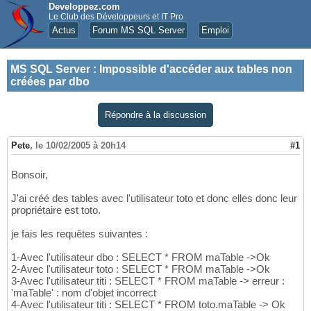
Developpez.com
Le Club des Développeurs et IT Pro
Actus
Forum MS SQL Server
Emploi
MS SQL Server
:
Impossible d'accéder aux tables non
créées par dbo
Répondre à la discussion
Pete
,
le 10/02/2005 à 20h14
#1
Bonsoir,
J'ai créé des tables avec l'utilisateur toto et donc elles donc leur
propriétaire est toto.
je fais les requêtes suivantes :
1-Avec l'utilisateur dbo : SELECT * FROM maTable ->Ok
2-Avec l'utilisateur toto : SELECT * FROM maTable ->Ok
3-Avec l'utilisateur titi : SELECT * FROM maTable -> erreur :
'maTable' : nom d'objet incorrect
4-Avec l'utilisateur titi : SELECT * FROM toto.maTable -> Ok