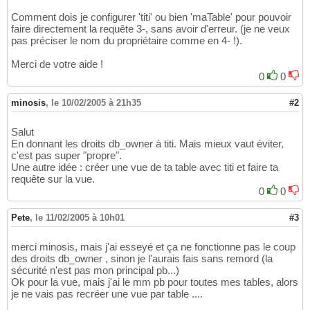
Comment dois je configurer 'titi' ou bien 'maTable' pour pouvoir
faire directement la requête 3-, sans avoir d'erreur. (je ne veux
pas préciser le nom du propriétaire comme en 4- !).
Merci de votre aide !
0
0
minosis
,
le 10/02/2005 à 21h35
#2
Salut
En donnant les droits db_owner à titi. Mais mieux vaut éviter,
c'est pas super "propre".
Une autre idée : créer une vue de ta table avec titi et faire ta
requête sur la vue.
0
0
Pete
,
le 11/02/2005 à 10h01
#3
merci minosis, mais j'ai esseyé et ça ne fonctionne pas le coup
des droits db_owner , sinon je l'aurais fais sans remord (la
sécurité n'est pas mon principal pb...)
Ok pour la vue, mais j'ai le mm pb pour toutes mes tables, alors
je ne vais pas recréer une vue par table ....