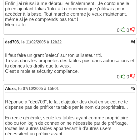
Enfin j'ai réussi à me débrouiller finalemnent . Je contourne le
pb en ajoutant l'alias 'toto' à la connexion que j'utilisais pour
accéder à la base. Tout marche comme je veux maintenant,
même si je ne comprends pas tout !
Merci à toi
0
0
ded703
,
le 11/02/2005 à 12h22
#4
Il faut faire un grant 'select' sur ton utilisateur titi.
Tu vas dans les propriétés des tables puis dans autorisations et
tu donnes les droits que tu veux.
C'est simple et sécurity compliance.
0
0
Alexs
,
le 07/10/2005 à 15h01
#5
Réponse à "ded703", le fait d'ajouter des droit en select ne te
dispense pas de préfixer ta table par le nom du propriétaire...
En règle générale, seule les tables ayant comme propriétaire
dbo ou ton login de connexion ne nécessite par de préfixage,
toutes les autres tables appartenant à d'autres users
nécessitent un préfixe avant.