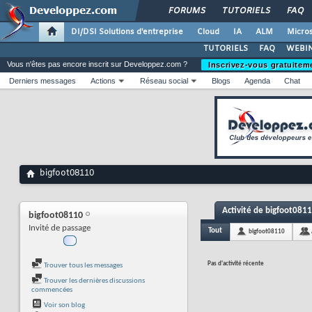
FORUMS
TUTORIELS
FAQ
DI/DSI Solutions d'entreprise
Cloud
IA
ALM
Micros
TUTORIELS
FAQ
WEBIN
Vous n'êtes pas encore inscrit sur Developpez.com ?
Inscrivez-vous gratuitem
Derniers messages
Actions
Réseau social
Blogs
Agenda
Chat
bigfoot08110
Activité de bigfoot081
bigfoot08110
Invité de passage
Tout
bigfoot08110
Pas d'activité récente
Trouver tous les messages
Trouver les dernières discussions
commencées
Voir son blog