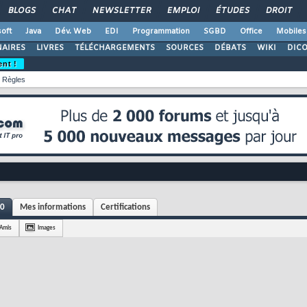
BLOGS
CHAT
NEWSLETTER
EMPLOI
ÉTUDES
DROIT
oft
Java
Dév. Web
EDI
Programmation
SGBD
Office
Mobiles
AIRES
LIVRES
TÉLÉCHARGEMENTS
SOURCES
DÉBATS
WIKI
DIC
ent !
Règles
10
Mes informations
Certifications
Amis
Images